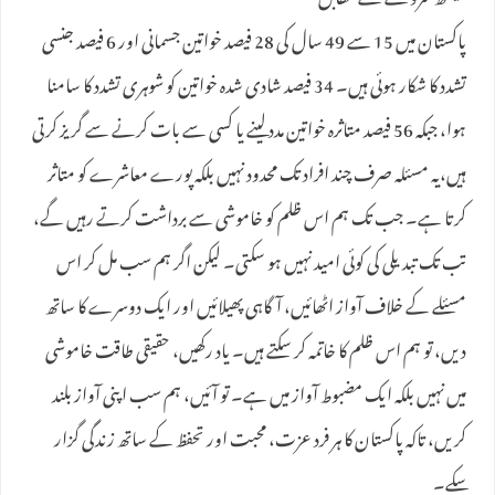
ہیلتھ سروے کے مطابق
پاکستان میں 15 سے 49 سال کی 28 فیصد خواتین جسمانی اور 6 فیصد جنسی
تشدد کا شکار ہوئی ہیں۔ 34 فیصد شادی شدہ خواتین کو شوہری تشدد کا سامنا
ہوا، جبکہ 56 فیصد متاثرہ خواتین مدد لینے یا کسی سے بات کرنے سے گریز کرتی
ہیں،یہ مسئلہ صرف چند افراد تک محدود نہیں بلکہ پورے معاشرے کو متاثر
کرتا ہے۔ جب تک ہم اس ظلم کو خاموشی سے برداشت کرتے رہیں گے،
تب تک تبدیلی کی کوئی امید نہیں ہو سکتی۔ لیکن اگر ہم سب مل کر اس
مسئلے کے خلاف آواز اٹھائیں، آگاہی پھیلائیں اور ایک دوسرے کا ساتھ
دیں، تو ہم اس ظلم کا خاتمہ کر سکتے ہیں۔ یاد رکھیں، حقیقی طاقت خاموشی
میں نہیں بلکہ ایک مضبوط آواز میں ہے۔ تو آئیں، ہم سب اپنی آواز بلند
کریں، تاکہ پاکستان کا ہر فرد عزت، محبت اور تحفظ کے ساتھ زندگی گزار
سکے۔