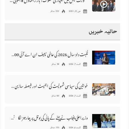
کورٹ فیس میں امتیازی سلوک؟ بار رہنماؤں کا جنوبی پنجاب کے لیے یکساں انصاف کا مطالبہ
جون 12, 2025
322 مناظر
حالیہ خبریں
نگہت داد سال 2026 کی عالمی ‘چیف ان اے آئی 100’ فہرست میں شامل
اگست 7, 2026
58 مناظر
خواتین کی سیاسی شمولیت کی اہمیت اور فیصلہ سازی کے عمل میں فعال کردار
اگست 7, 2026
85 مناظر
وزیراعلیٰ پنجاب نے پینے کے پانی کی بوتل پر چارجز لگانے کی تجویز مستر دکر دی
اگست 6, 2026
110 مناظر