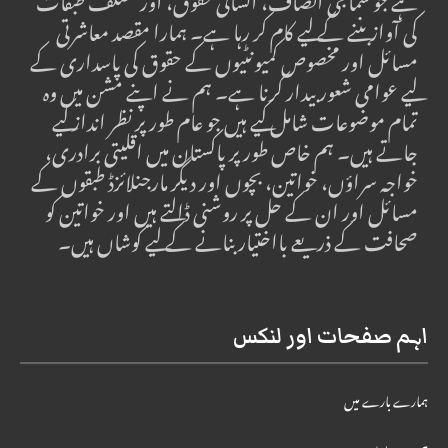
ہے جو سماجی انصاف، انسانی حقوق، اور مختلف طبقات
کی آواز بننے کے لیے کام کر رہا ہے۔ ہمارا مقصد معاشرتی
مسائل اور مخصوص کمیونٹیوں کے حقوق کی پاسداری کے
لیے عوامی شعور بیدار کرنا ہے۔ ہم نے اپنے مشن میں وہ
تمام موضوعات شامل کیے ہیں جو عام طور پر نظر انداز کیے
جاتے ہیں۔ ہم خاص طور پر پاکستان میں اقلیتی برادری،
خواجہ سراؤں، خواتین، بچوں اور دیگر مارجنلائزڈ طبقوں کے
مسائل اور ان کے حل پر روشنی ڈالتے ہیں اور خواتین کو
صحافت کے ذریعے بااختیار بنانے کے لیے کوشاں ہیں۔
اہم صفحات اور لنکس
ہمارے بارے میں