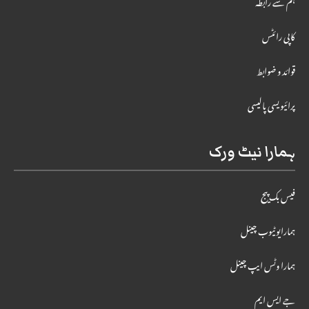
ہم سے رابطہ
کاپی رائٹس
قوائد و ضوابط
پرائیویسی پالیسی
ہمارا نیٹ ورک
فیس بک پیج
ہمارایوٹیوب چینل
ہمارا وٹس ایپ چینل
جے ایس ایم