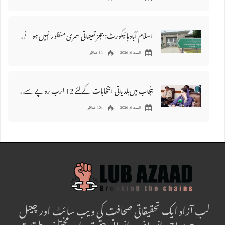
اسلام آباد ہائیکورٹ: ججز تعیناتی سمری منظور نہیں‌ ہونے کے خٌلاف فیصلہ محفوظ
اگست 6, 2026
91 مناظر
پنجاب میں‌بلدیاتی انتخابات کے لئے 12 ارب روپے سے زائد مختص کرنے کی منظوری
اگست 6, 2026
104 مناظر
لب آزاد ایک تحقیقاتی صحافت کی ویب سائٹ اور چینل