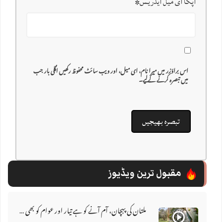
آپکا ای میل ایڈریس
*
اس براؤزر میں میرا نام، ای میل، اور ویب سائٹ محفوظ رکھیں اگلی بار جب
میں تبصرہ کرنے کےلیے۔
مقبول ترین ویڈیوز
ملتان کی پہچان، آم آنے کو ہے تیار اور عوام کو بھی ہے انتظار