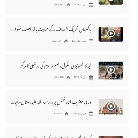
مئی 21, 2025
531 مناظر
پاکستان تحریک انصاف کے حمایت یافتہ آصف نسوانہ لاہور ہائیکورٹ بار کے صدر منتخب
فروری 22, 2025
504 مناظر
لیہ کا جھونپڑی سکول، علم و عزم کی روشنی کا مرکز
مئی 16, 2025
398 مناظر
دربار حضرت شاہ شمس تبریز رحمۃ اللہ علیہ، ملتان-جہاں روحانی روشنی کبھی مدہم نہیں ہوتی
جولائی 6, 2025
393 مناظر