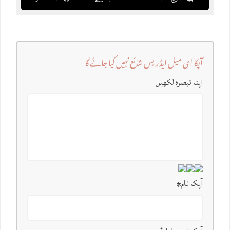
آپکا ای میل ایڈریس شائع نہیں کیا جائے گا
اپنا تبصرہ لکھیں
آپکا نام
*