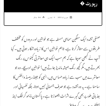
رپورٹ �
جنوری 4, 2025
0 تبصرے
164 مناظر
صنفی تشدد ایک سنگین سماجی مسئلہ ہے جو خواتین اور مردوں کو مختلف
طریقوں سے متاثر کرتا ہے، تاہم خواتین اس کا زیادہ شکار ہوتی ہیں۔ کیا
آپ نے کبھی سوچا ہے کہ ہم سب ایک ہی معاشرتی کینوس پر رنگ
بھرتے ہیں، مگر کچھ رنگ ہمیشہ ماند پڑ جاتے ہیں؟ خواتین اور بچے، وہ جو
معاشرے میں سب سے زیادہ حساس ہیں، انہی کو جینڈر بیسڈ وائلنس کا
سامنا ہے۔ یہ وہ تشدد ہے جو صرف جسمانی نہیں ہوتا، بلکہ نفسیاتی اور
جذباتی طور پر بھی گہرے اثرات چھوڑتا ہے۔پاکستان ڈیمو گرافک اینڈ