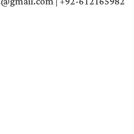
d@gmail.com | +92-612165982