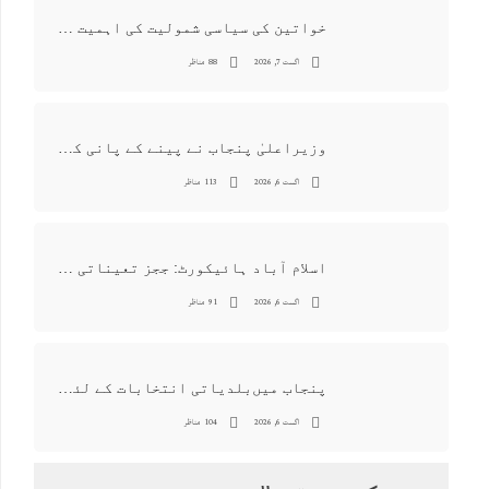
خواتین کی سیاسی شمولیت کی اہمیت اور فیصلہ سازی کے عمل میں فعال کردار
اگست 7, 2026
88 مناظر
وزیراعلیٰ پنجاب نے پینے کے پانی کی بوتل پر چارجز لگانے کی تجویز مستر دکر دی
اگست 6, 2026
113 مناظر
اسلام آباد ہائیکورٹ: ججز تعیناتی سمری منظور نہیں‌ ہونے کے خٌلاف فیصلہ محفوظ
اگست 6, 2026
91 مناظر
پنجاب میں‌بلدیاتی انتخابات کے لئے 12 ارب روپے سے زائد مختص کرنے کی منظوری
اگست 6, 2026
104 مناظر