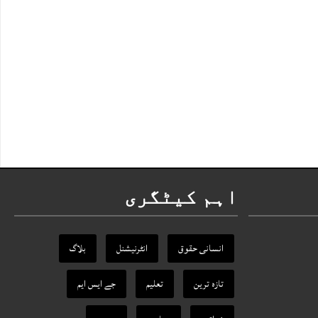
اہم کیٹگری
انسانی حقوق
انٹرنیشنل
بلاگ
تازہ ترین
تعلیم
جے ایس ایم