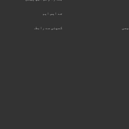
جے ایس ایم
یسی
کمپنی سے رابطہ