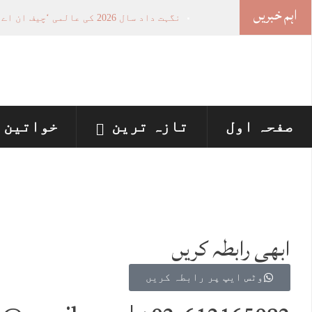
اہم خبریں
نگہت داد سال 2026 کی عالمی ‘چیف ان اے آئی 100’ فہرست میں شامل
خواتین کی سیاسی شمولیت کی اہمیت اور 
وزیراعلیٰ پنجاب نے پینے کے پانی کی بو
اسلام آباد ہائیکورٹ: ججز تعیناتی سمری 
پنجاب میں‌بلدیاتی انتخابات کے لئے 12 ارب روپے سے زائد مختص کرنے کی منظوری
صفحہ اول
تازہ ترین
خواتین
ہم سے رابطہ
ابھی رابطہ کریں
وٹس ایپ پر رابطہ کریں