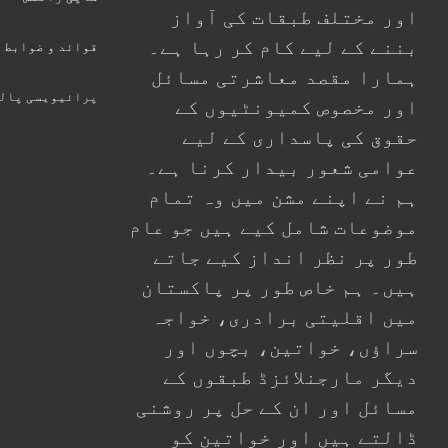
اور مختلف طبقات کی آواز
بننے کے لیے کام کر رہا ہے۔
قوائد و ضوابط
ہمارا مقصد معاشرتی مسائل
پرائیویسی پال
اور مخصوص کمیونٹیوں کے
حقوق کی پاسداری کے لیے
عوامی شعور بیدار کرنا ہے۔
ہم نے اپنے مشن میں وہ تمام
موضوعات شامل کیے ہیں جو عام
طور پر نظر انداز کیے جاتے
ہیں۔ ہم خاص طور پر پاکستان
میں اقلیتی برادری، خواجہ
سراؤں، خواتین، بچوں اور
دیگر مارجنلائزڈ طبقوں کے
مسائل اور ان کے حل پر روشنی
ڈالتے ہیں اور خواتین کو