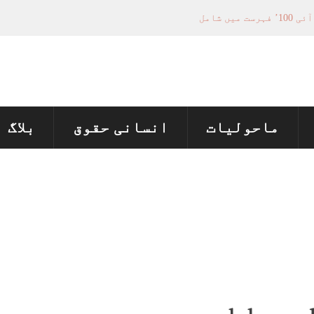
فیصلہ سازی کے عمل میں فعال کردار
تل پر چارجز لگانے کی تجویز مستر دکر دی
منظور نہیں‌ ہونے کے خٌلاف فیصلہ محفوظ
ماحولیات
انسانی حقوق
بلاگ