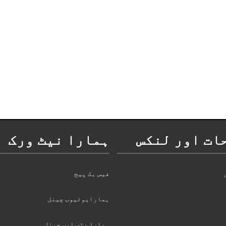
ات اور لنکس
ہمارا نیٹ ورک
فیس بک پیج
ہمارایوٹیوب چینل
ہمارا وٹس ایپ چینل