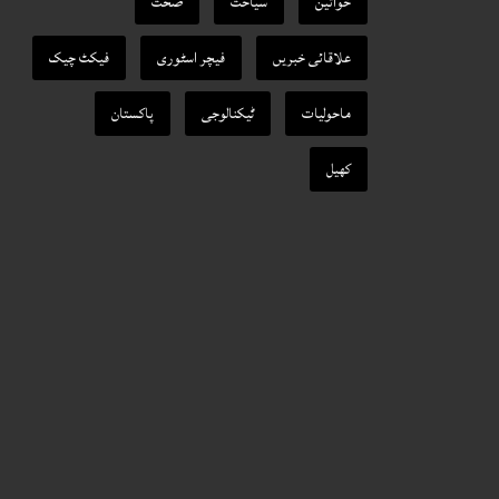
خواتین
سیاحت
صحت
علاقائی خبریں
فیچر اسٹوری
فیکٹ‌ چیک
ماحولیات
ٹیکنالوجی
پاکستان
کھیل