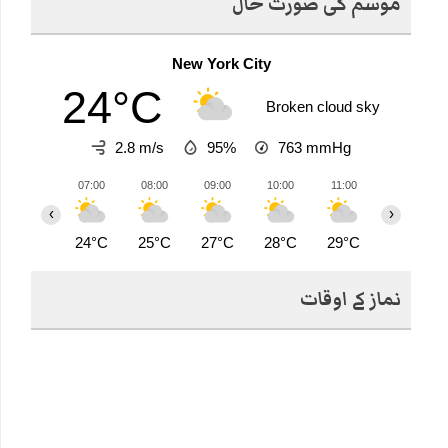
موسم کی صورت حال
New York City
24°C
Broken cloud sky
2.8 m/s
95%
763
mmHg
07:00
08:00
09:00
10:00
11:00
12:00
‹
›
24°C
25°C
27°C
28°C
29°C
30°C
نماز کے اوقات