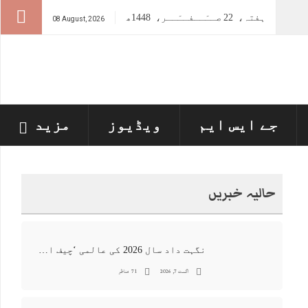
ہفتہ،
22
صــَــفــَــر،
1448ھ
08 August, 2026
جے ایس ایم
ویڈیوز
مزید
حالیہ خبریں
نگہت داد سال 2026 کی عالمی ‘چیف ان اے آئی 100’ فہرست میں شامل
اگست 7, 2026
71 مناظر