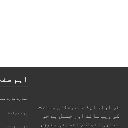
اہم صفح
ہمارے بارے میں
لب آزاد ایک تحقیقاتی صحافت
ہم سے رابطہ
کی ویب سائٹ اور چینل ہے جو
سماجی انصاف، انسانی حقوق،
کاپی رائٹس