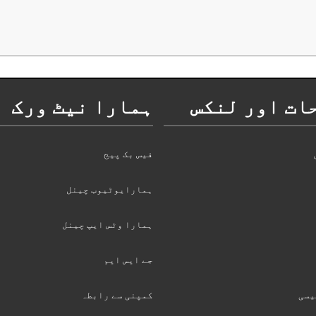
ات اور لنکس
ہمارا نیٹ ورک
فیس بک پیج
ہمارایوٹیوب چینل
ہمارا وٹس ایپ چینل
جے ایس ایم
یسی
کمپنی سے رابطہ