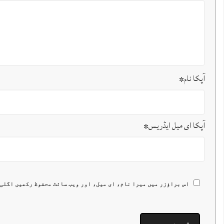
آپکا نام
*
آپکا ای میل ایڈریس
*
اس براؤزر میں میرا نام، ای میل، اور ویب سائٹ محفوظ رکھیں اگلی