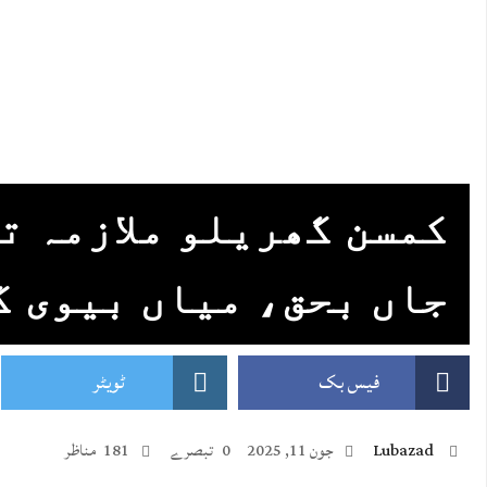
کمسن گھریلو ملازمہ ت
جاں بحق، میاں بیوی 
فیس بک
ٹویٹر
Lubazad
جون 11, 2025
0 تبصرے
181 مناظر