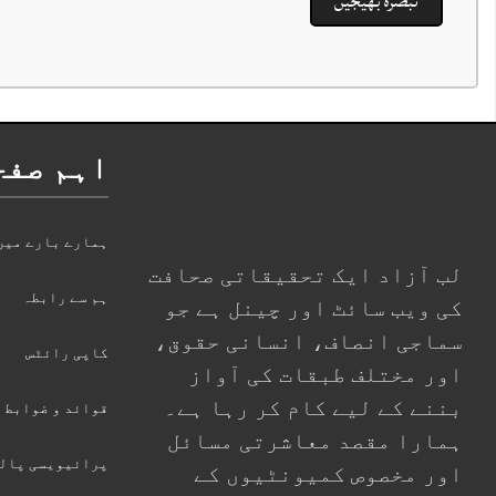
اہم صفح
ہمارے بارے میں
لب آزاد ایک تحقیقاتی صحافت
ہم سے رابطہ
کی ویب سائٹ اور چینل ہے جو
سماجی انصاف، انسانی حقوق،
کاپی رائٹس
اور مختلف طبقات کی آواز
بننے کے لیے کام کر رہا ہے۔
قوائد و ضوابط
ہمارا مقصد معاشرتی مسائل
پرائیویسی پال
اور مخصوص کمیونٹیوں کے