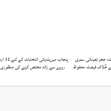
رٹ: ججز تعیناتی سمری
پنجاب میں‌بلدیاتی انتخابات
کے خٌلاف فیصلہ محفوظ
روپے سے زائد مختص کرنے کی منظوری