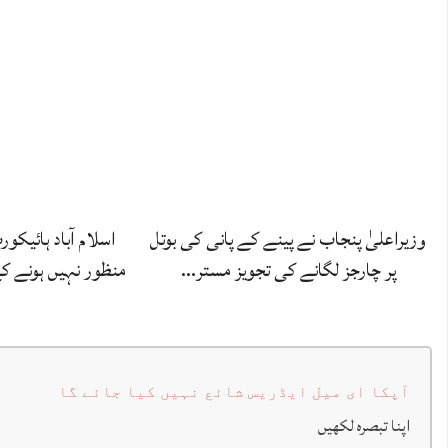
وزیراعلیٰ پنجاب نے پینے کے پانی کی بوتل
اسلام آباد ہائیکو
پر چارجز لگانے کی تجویز مستر…
منظور نہیں‌ ہونے 
آپکا ای میل ایڈریس شائع نہیں کیا جائے گا
اپنا تبصرہ لکھیں