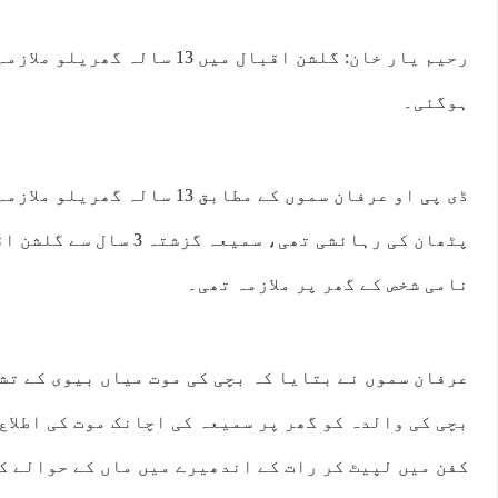
رحیم یار خان: گلشن اقبال میں 13 س
ہوگئی۔
ڈی پی او عرفان سموں کے مطابق 13 س
:00
20:00
21:00
22:00
23:00
00:00
01:00
02:
پٹھان کی رہائشی تھی، سمیعہ گ
°C
28°C
27°C
27°C
26°C
26°C
25°C
25
نامی شخص کے گھر پر ملازمہ تھی۔
عرفان سموں نے بتایا کہ بچی کی موت میاں بیوی کے تش
بچی کی والدہ کو گھر پر سمیعہ کی اچانک موت کی اطلاع 
کفن میں لپیٹ کر رات کے اندھیرے میں ماں کے حوالے کی