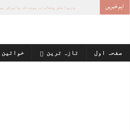
اہم خبریں
وزیراعلیٰ پنجاب نے پینے کے پانی کی بو
اسلام آباد ہائیکورٹ: ججز تعیناتی سمری 
پنجاب میں‌بلدیاتی انتخابات کے لئے 12 ارب روپے سے زائد مختص کرنے کی منظوری
لاہور ، پشاور ہائیکورٹس میں نئے ججز ک
جھگڑے پر بیٹے نے لوہے کی راڈ سے بوڑھی
صفحہ اول
تازہ ترین
خواتین