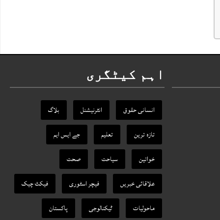
اہم کیٹگری
انسانی حقوق
انٹرنیشنل
بلاگ
تازہ ترین
تعلیم
جے ایس ایم
خواتین
سیاحت
صحت
علاقائی خبریں
فیچر اسٹوری
فیکٹ‌ چیک
ماحولیات
ٹیکنالوجی
پاکستان