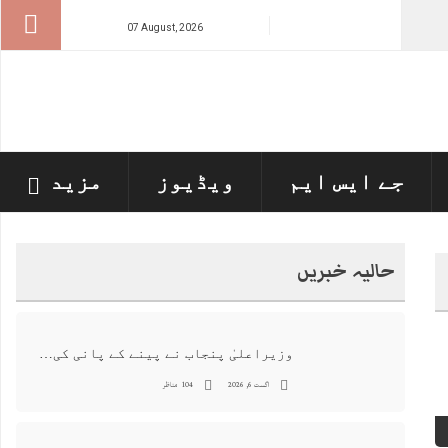
07 August, 2026
جے ایس ایم
ویڈیوز
مزید
حالیہ خبریں
وزیراعلیٰ پنجاب نے پینے کے پانی کی بوتل پر چارجز لگانے کی تجویز مستر دکر دی
اگست 6, 2026
104 مناظر