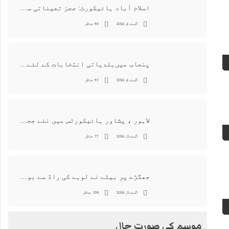
اسلام آباد ہائیکورٹ: ججز تعیناتی سمری منظور نہیں‌ ہونے کے خٌلاف فیصلہ محفوظ
اگست 6, 2026
90 مناظر
پنجاب میں‌بلدیاتی انتخابات کے لئے 12 ارب روپے سے زائد مختص کرنے کی منظوری
اگست 6, 2026
93 مناظر
لاہور ، پشاور ہائیکورٹس میں نئے ججز کی تعیناتی اور مستقلی التواء کا شکار
اگست 5, 2026
77 مناظر
جھگڑے پر بیٹے نے لوہے کی راڈ سے بوڑھی ماں اور ہمسائی کو قتل کردیا
اگست 5, 2026
138 مناظر
موسم کی صورت حال