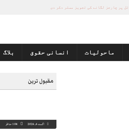
تل پر چارجز لگانے کی تجویز مستر دکر دی
منظور نہیں‌ ہونے کے خٌلاف فیصلہ محفوظ
ی تعیناتی اور مستقلی التواء کا شکار
 ماں اور ہمسائی کو قتل کردیا
ماحولیات
انسانی حقوق
بلاگ
مقبول ترین
اگست 6, 2026
104 مناظر