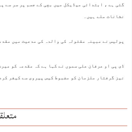
گئی ہے ، ابتدائی میڈیکل میں بچی کے جسم پر سر سے پی
نشانات ملے ہیں۔
پولیس نے مبینہ مقتولہ کی والدہ کی مدعیت میں مقدمہ
ڈی پی او عرفان علی سموں نے کہا ہے کہ مقدمہ کو میرٹ
نیز گرفتار ملزمان کو مضبوط کیس پیروی سے کیفر کرد
متعلق