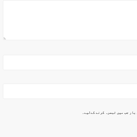
 بار جب میں تبصرہ کرنے کےلیے۔