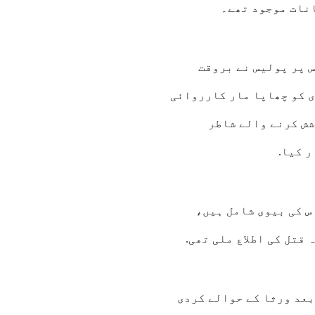
انات موجود تھے۔
س پر پولیس نے بروقت
 کو چھاپا مار کارروائی
ش کرنے والے شاطر
 کیا.
س کی بیوی شامل ہیں،
 بعد ورثا کے حوالے کردی