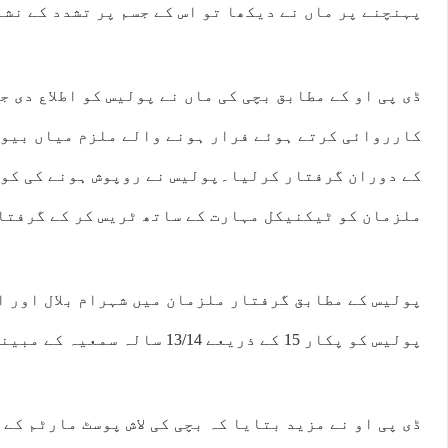
پہنچنے پر ماں نے دیکھا تو اس کے جسم پر تشدد کے نش
ڈی پی او کے مطابق بچی کی ماں نے پولیس کو اطلاع دی ج
کارروائی کرتے ہوئے فرار ہونے والے ملزم میاں بیوی
کے دوران گرفتار کرلیا۔پولیس نے روپوش ہونے کی کوش
ملزمان کو ٹیکنیکل مہارت کے ساتھ ٹریس کر کے گرفتار
پولیس کے مطابق گرفتار ملزمان میں شہرام بلال اور ا
پولیس کو پکار 15 کے ذریعے 13/14 سالہ سمعیہ کے مبینہ قتل کی اطلاع ملی تھی.
ڈی پی او نے مزید بتایا کہ بچی کی لاش پوسٹ مارٹم کے