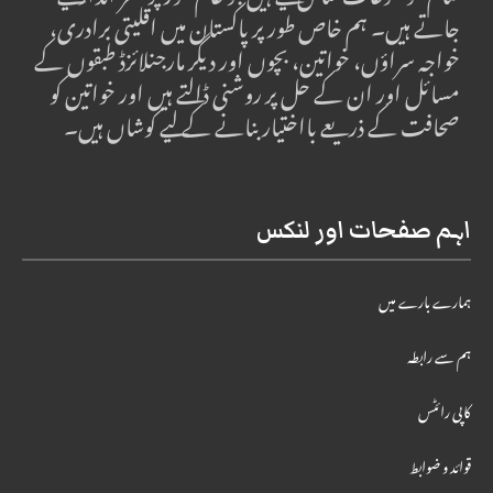
تمام موضوعات شامل کیے ہیں جو عام طور پر نظر انداز کیے
جاتے ہیں۔ ہم خاص طور پر پاکستان میں اقلیتی برادری،
خواجہ سراؤں، خواتین، بچوں اور دیگر مارجنلائزڈ طبقوں کے
مسائل اور ان کے حل پر روشنی ڈالتے ہیں اور خواتین کو
صحافت کے ذریعے بااختیار بنانے کے لیے کوشاں ہیں۔
اہم صفحات اور لنکس
ہمارے بارے میں
ہم سے رابطہ
کاپی رائٹس
قوائد و ضوابط