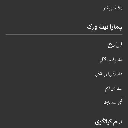
پرائیویسی پالیسی
ہمارا نیٹ ورک
فیس بک پیج
ہمارایوٹیوب چینل
ہمارا وٹس ایپ چینل
جے ایس ایم
کمپنی سے رابطہ
اہم کیٹگری