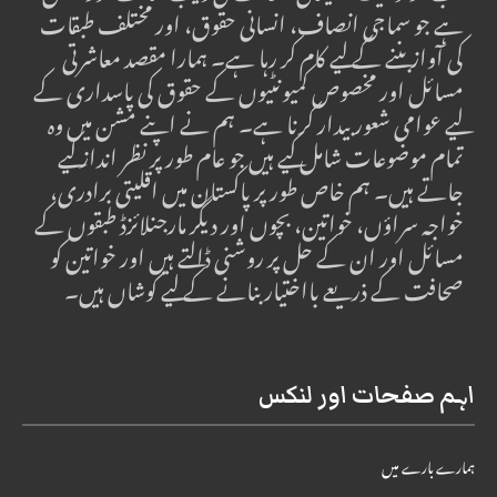
ہے جو سماجی انصاف، انسانی حقوق، اور مختلف طبقات
کی آواز بننے کے لیے کام کر رہا ہے۔ ہمارا مقصد معاشرتی
مسائل اور مخصوص کمیونٹیوں کے حقوق کی پاسداری کے
لیے عوامی شعور بیدار کرنا ہے۔ ہم نے اپنے مشن میں وہ
تمام موضوعات شامل کیے ہیں جو عام طور پر نظر انداز کیے
جاتے ہیں۔ ہم خاص طور پر پاکستان میں اقلیتی برادری،
خواجہ سراؤں، خواتین، بچوں اور دیگر مارجنلائزڈ طبقوں کے
مسائل اور ان کے حل پر روشنی ڈالتے ہیں اور خواتین کو
صحافت کے ذریعے بااختیار بنانے کے لیے کوشاں ہیں۔
اہم صفحات اور لنکس
ہمارے بارے میں