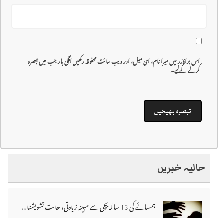
اس براؤزر میں میرا نام، ای میل، اور ویب سائٹ محفوظ رکھیں اگلی بار جب میں تبصرہ
کرنے کےلیے۔
حالیہ خبریں
ہمسائے کی 13 سالہ بچی سے مبینہ زیادتی، حالت تشویشناک ہونے پر ملزم فرار