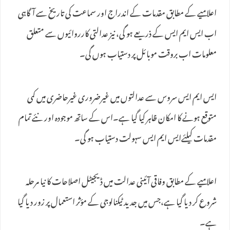
اعلامیے کے مطابق مقدمات کے اندراج اور سماعت کی تاریخ سے آگاہی
اب ایس ایم ایس کے ذریعے ہو گی، نیز عدالتی کارروائیوں سے متعلق
معلومات اب بروقت موبائل پر دستیاب ہوں گی۔
ایس ایم ایس سروس سے عدالتوں میں غیرضروری غیرحاضری میں کمی
متوقع ہونے کا امکان ظاہر کیا گیا ہے۔اس کے ساتھ موجودہ اور نئے تمام
مقدمات کیلئےایس ایم ایس سہولت دستیاب ہو گی۔
اعلامیے کے مطابق وفاقی آئینی عدالت میں ڈیجیٹل اصلاحات کا نیا مرحلہ
شروع کر دیا گیا ہے،جس میں جدید ٹیکنالوجی کے مؤثر استعمال پر زور دیا گیا
ہے۔