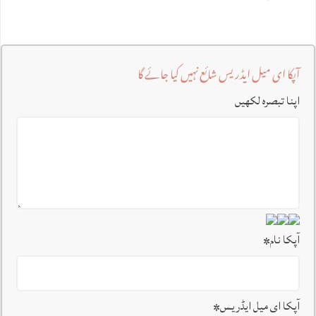
آپکا ای میل ایڈریس شائع نہیں کیا جائے گا
اپنا تبصرہ لکھیں
آپکا نام
*
آپکا ای میل ایڈریس
*