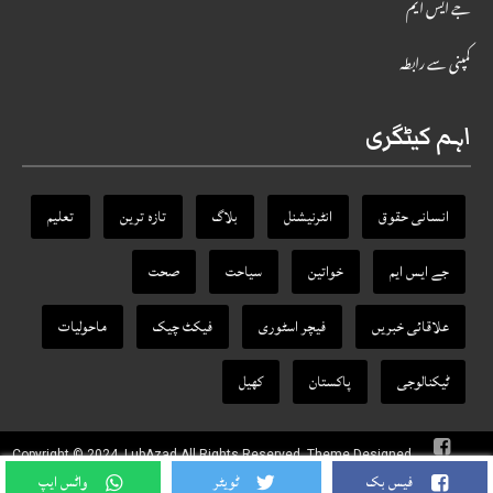
جے ایس ایم
کمپنی سے رابطہ
اہم کیٹگری
انسانی حقوق
انٹرنیشنل
بلاگ
تازہ ترین
تعلیم
جے ایس ایم
خواتین
سیاحت
صحت
علاقائی خبریں
فیچر اسٹوری
فیکٹ‌ چیک
ماحولیات
ٹیکنالوجی
پاکستان
کھیل
Copyright © 2024, LubAzad All Rights Reserved. Theme Designed
By
RANKTRA
فیس بک
ٹویٹر
واٹس ایپ