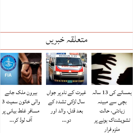
متعلقہ خبریں
ہمسائے کی 13 سالہ
غیرت کے نام پر جواں
بیرون ملک جانے
بچی سے مبینہ
سال لڑکی تشدد کے
والی خاتون سمیت 3
زیادتی، حالت
بعد قتل، والد اور
مسافر غلط بیانی پر
تشویشناک ہونے پر
دو…
آف لوڈ کر…
ملزم فرار