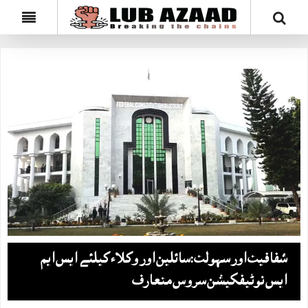
شفافیت اور سہولت:سائلین اور وکلاء کیلئے ایس ایم
ایس نوٹیفکیشن سروس متعارف