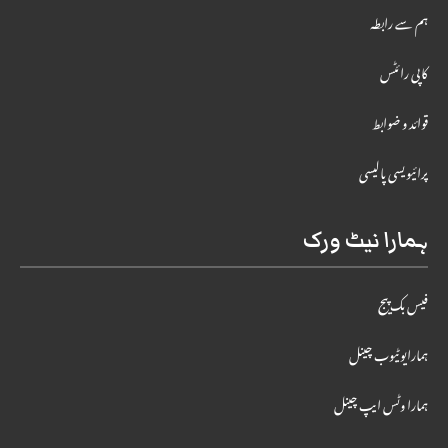
ہم سے رابطہ
کاپی رائٹس
قوائد و ضوابط
پرائیویسی پالیسی
ہمارا نیٹ ورک
فیس بک پیج
ہمارایوٹیوب چینل
ہمارا وٹس ایپ چینل