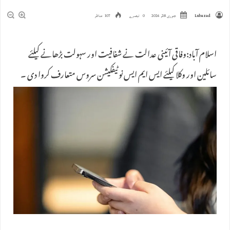
Lubazad
جنوری 28, 2026
0 تبصرے
107 مناظر
اسلام آباد:وفاقی آئینی عدالت نے شفافیت اور سہولت بڑھانے کیلئے
سائلین اور وکلا کیلئے ایس ایم ایس نوٹیفکیشن سروس متعارف کروا دی ۔