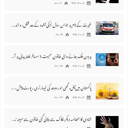
اگست 10, 2026
76 مناظر
غیرت کے نام پر جواں سال لڑکی تشدد کے بعد قتل، والد اور دو بھائی گرفتار
اگست 9, 2026
89 مناظر
بیرون ملک جانے والی خاتون سمیت 3 مسافر غلط بیانی پر آف لوڈ کر دئیے گئے
اگست 9, 2026
106 مناظر
پاکستان میں‌تیل، گھی اور دودھ کی لیبارٹری رپورٹ پیش ، 176 نمونے غیر معیاری قرار
اگست 8, 2026
133 مناظر
شادی کا جھانسہ دیکر بنکاک سے بلائی گئی خاتون سے مبینہ زیادتی، ملزم گرفتار