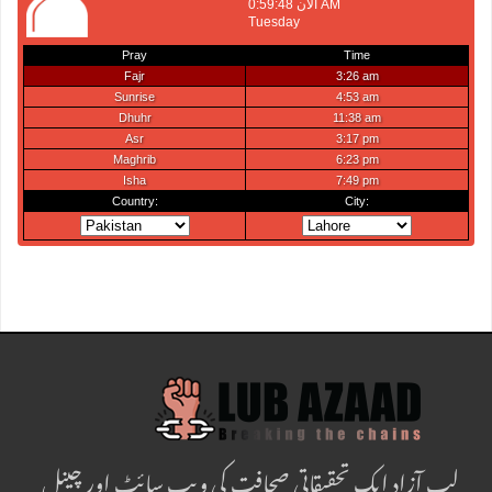
لب آزاد ایک تحقیقاتی صحافت کی ویب سائٹ اور چینل