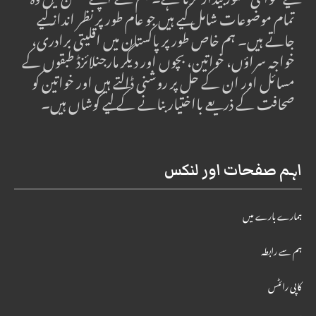
لیے عوامی شعور بیدار کرنا ہے۔ ہم نے اپنے مشن میں وہ
تمام موضوعات شامل کیے ہیں جو عام طور پر نظر انداز کیے
جاتے ہیں۔ ہم خاص طور پر پاکستان میں اقلیتی برادری،
خواجہ سراؤں، خواتین، بچوں اور دیگر مارجنلائزڈ طبقوں کے
مسائل اور ان کے حل پر روشنی ڈالتے ہیں اور خواتین کو
صحافت کے ذریعے بااختیار بنانے کے لیے کوشاں ہیں۔
اہم صفحات اور لنکس
ہمارے بارے میں
ہم سے رابطہ
کاپی رائٹس