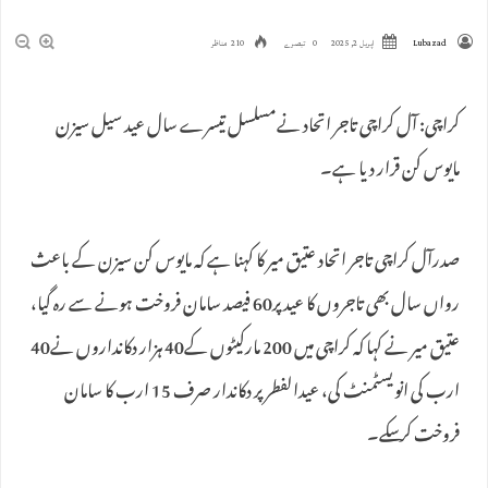
Lubazad
اپریل 2, 2025
0 تبصرے
210 مناظر
کراچی: آل کراچی تاجر اتحاد نےمسلسل تیسرے سال عید سیل سیزن
مایوس کن قرار دیا ہے۔
صدرآل کراچی تاجر اتحاد عتیق میر کا کہنا ہے کہ مایوس کن سیزن کے باعث
رواں سال بھی تاجروں کا عید پر60 فیصد سامان فروخت ہونے سے رہ گیا،
عتیق میر نے کہا کہ کراچی میں 200 مارکیٹوں کے40 ہزار دکانداروں نے40
ارب کی انویسٹمنٹ کی، عیدالفطر پر دکاندار صرف 15 ارب کا سامان
فروخت کرسکے۔