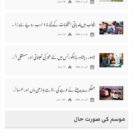
اگست 6, 2026
78 مناظر
پنجاب میں‌بلدیاتی انتخابات کے لئے 12 ارب روپے سے زائد مختص کرنے کی منظوری
اگست 6, 2026
74 مناظر
لاہور ، پشاور ہائیکورٹس میں نئے ججز کی تعیناتی اور مستقلی التواء کا شکار
اگست 5, 2026
75 مناظر
جھگڑے پر بیٹے نے لوہے کی راڈ سے بوڑھی ماں اور ہمسائی کو قتل کردیا
اگست 5, 2026
129 مناظر
موسم کی صورت حال