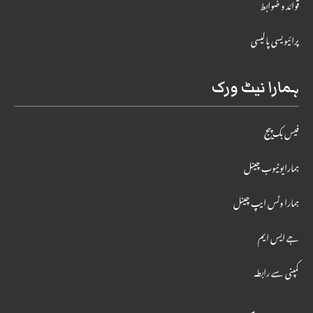
قوائد و ضوابط
پرائیویسی پالیسی
ہمارا نیٹ ورک
فیس بک پیج
ہمارایوٹیوب چینل
ہمارا وٹس ایپ چینل
جے ایس ایم
کمپنی سے رابطہ