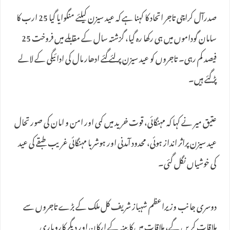
صدرآل کراچی تاجر اتحاد کا کہنا ہے کہ عید سیزن کیلئے منگوایا گیا 25 ارب کا
سامان گوداموں میں ہی رکھا رہ گیا، گزشتہ سال کے مقابلے میں فروخت 25
فیصد کم رہی۔ تاجروں کو عید سیزن پر لئے گئے ادھار مال کی ادائیگی کے لالے
پڑ گئے ہیں۔
عتیق میر نے کہا کہ مہنگائی، قوت خرید میں کمی اور امن و امان کی صورتحال
عید سیزن پراثر انداز ہوئی، محدود آمدنی اور ہوشربا مہنگائی غریب طبقے کی عید
کی خوشیاں نگل گئی۔
دوسری جانب وزیراعظم شہباز شریف کل ملک کے بڑے تاجروں سے
ملاقات کریں گے، ملاقات میں کابینہ کے ارکان اور دیگر کاروباری