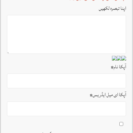
اپنا تبصرہ لکھیں
آپکا نام
*
آپکا ای میل ایڈریس
*