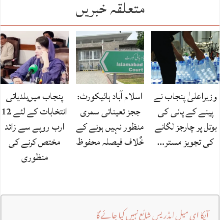
متعلقہ خبریں
وزیراعلیٰ پنجاب نے
اسلام آباد ہائیکورٹ:
پنجاب میں‌بلدیاتی
پینے کے پانی کی
ججز تعیناتی سمری
انتخابات کے لئے 12
بوتل پر چارجز لگانے
منظور نہیں‌ ہونے کے
ارب روپے سے زائد
کی تجویز مستر…
خٌلاف فیصلہ محفوظ
مختص کرنے کی
منظوری
آپکا ای میل ایڈریس شائع نہیں کیا جائے گا