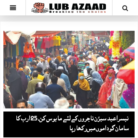
تیسراعید سیزن تاجروں کےلئے مایوس کن، 25 ارب کا
سامان گوداموں میں‌رکھا رہا