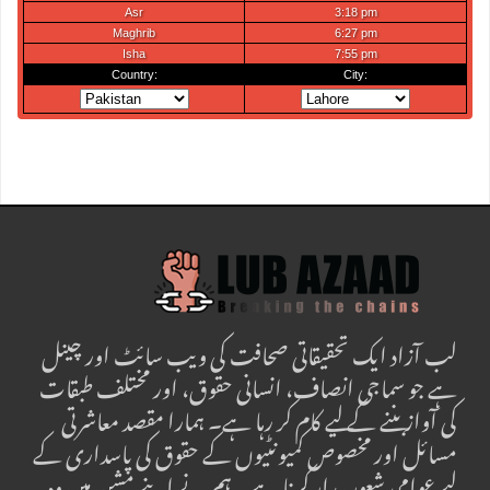
لب آزاد ایک تحقیقاتی صحافت کی ویب سائٹ اور چینل
ہے جو سماجی انصاف، انسانی حقوق، اور مختلف طبقات
کی آواز بننے کے لیے کام کر رہا ہے۔ ہمارا مقصد معاشرتی
مسائل اور مخصوص کمیونٹیوں کے حقوق کی پاسداری کے