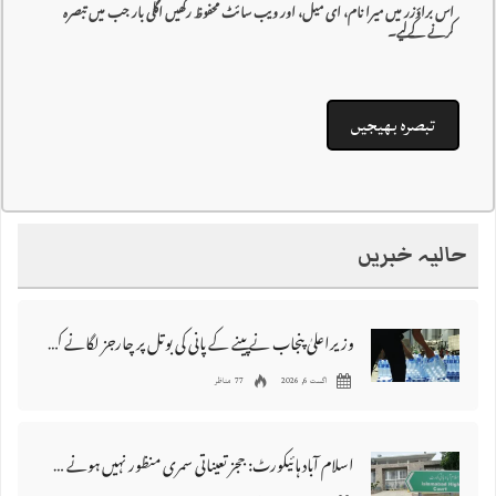
اس براؤزر میں میرا نام، ای میل، اور ویب سائٹ محفوظ رکھیں اگلی بار جب میں تبصرہ
کرنے کےلیے۔
حالیہ خبریں
وزیراعلیٰ پنجاب نے پینے کے پانی کی بوتل پر چارجز لگانے کی تجویز مستر دکر دی
اگست 6, 2026
77 مناظر
اسلام آباد ہائیکورٹ: ججز تعیناتی سمری منظور نہیں‌ ہونے کے خٌلاف فیصلہ محفوظ