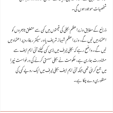
شخصیات موجود ہوں گی۔
ذرائع کے مطابق وزیراعظم بجلی کی قیمتوں میں کمی سے متعلق تاجروں کو
اعتماد میں لیں گے، وزیراعظم شہباز شریف پاور سیکٹر ریفارمز پر اعتماد میں
لیں گے۔واضح رہے کہ بجلی ٹیرف میں بڑی کمی کیلئے آئی ایم ایف سے
مشاورت جاری ہے، حکومت نے بجلی سستی کرنے کی درخواست نیپرا
میں جمع کرائی تھی جبکہ آئی ایم ایف بجلی ٹیرف میں ایک روپے کمی کی
منظوری دے چکا ہے۔