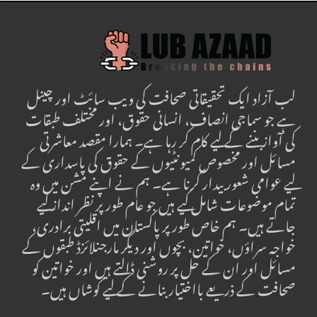
لب آزاد ایک تحقیقاتی صحافت کی ویب سائٹ اور چینل
ہے جو سماجی انصاف، انسانی حقوق، اور مختلف طبقات
کی آواز بننے کے لیے کام کر رہا ہے۔ ہمارا مقصد معاشرتی
مسائل اور مخصوص کمیونٹیوں کے حقوق کی پاسداری کے
لیے عوامی شعور بیدار کرنا ہے۔ ہم نے اپنے مشن میں وہ
تمام موضوعات شامل کیے ہیں جو عام طور پر نظر انداز کیے
جاتے ہیں۔ ہم خاص طور پر پاکستان میں اقلیتی برادری،
خواجہ سراؤں، خواتین، بچوں اور دیگر مارجنلائزڈ طبقوں کے
مسائل اور ان کے حل پر روشنی ڈالتے ہیں اور خواتین کو
صحافت کے ذریعے بااختیار بنانے کے لیے کوشاں ہیں۔