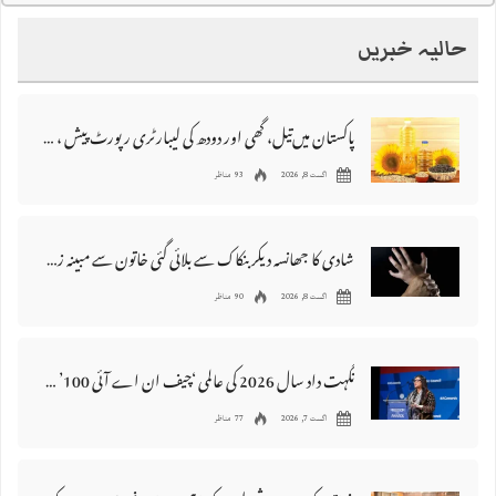
حالیہ خبریں
پاکستان میں‌تیل، گھی اور دودھ کی لیبارٹری رپورٹ پیش ، 176 نمونے غیر معیاری قرار
اگست 8, 2026
93 مناظر
شادی کا جھانسہ دیکر بنکاک سے بلائی گئی خاتون سے مبینہ زیادتی، ملزم گرفتار
اگست 8, 2026
90 مناظر
نگہت داد سال 2026 کی عالمی ‘چیف ان اے آئی 100’ فہرست میں شامل
اگست 7, 2026
77 مناظر