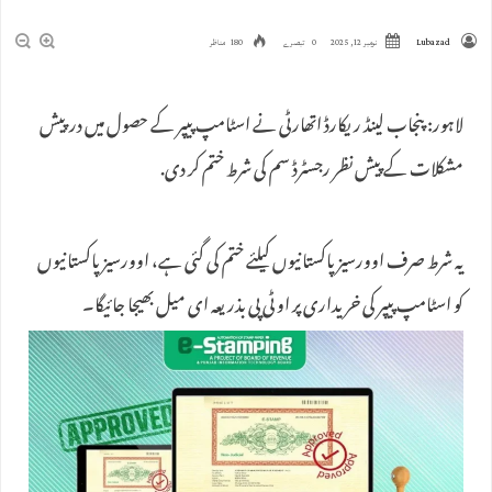
Lubazad
نومبر 12, 2025
0 تبصرے
180 مناظر
لاہور: پنجاب لینڈ ریکارڈ اتھارٹی نے اسٹامپ پیپر کے حصول میں درپیش
مشکلات کے پیش نظر رجسٹرڈ سم کی شرط ختم کر دی.
یہ شرط صرف اوورسیز پاکستانیوں کیلئے ختم کی گئی ہے، اوورسیز پاکستانیوں
کو اسٹامپ پیپر کی خریداری پر او ٹی پی بذریعہ ای میل بھیجا جائیگا۔