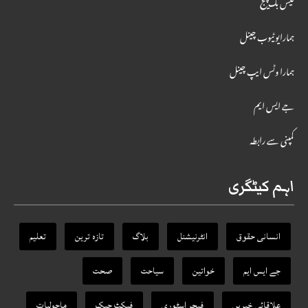
فیس بک پیج
ہمارایوٹیوب چینل
ہمارا وٹس ایپ چینل
جے ایس ایم
کمپنی سے رابطہ
اہم کیٹگری
انسانی حقوق
انٹرنیشنل
بلاگ
تازہ ترین
تعلیم
جے ایس ایم
خواتین
سیاحت
صحت
علاقائی خبریں
فیچر اسٹوری
فیکٹ‌ چیک
ماحولیات