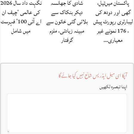
پاکستان میں‌تیل،
شادی کا جھانسہ
نگہت داد سال 2026
گھی اور دودھ کی
دیکر بنکاک سے
کی عالمی ‘چیف ان
لیبارٹری رپورٹ پیش
بلائی گئی خاتون سے
اے آئی 100’ فہرست
، 176 نمونے غیر
مبینہ زیادتی، ملزم
میں شامل
معیاری…
گرفتار
آپکا ای میل ایڈریس شائع نہیں کیا جائے گا
اپنا تبصرہ لکھیں