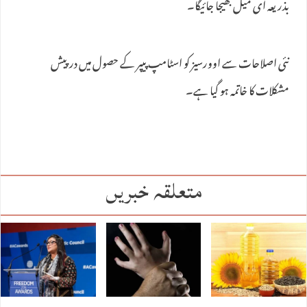
بذریعہ ای میل بھیجا جائیگا۔
نئی اصلاحات سے اوورسیز کو اسٹامپ پیپر کے حصول میں درپیش
مشکلات کا خاتمہ ہو گیا ہے۔
متعلقہ خبریں