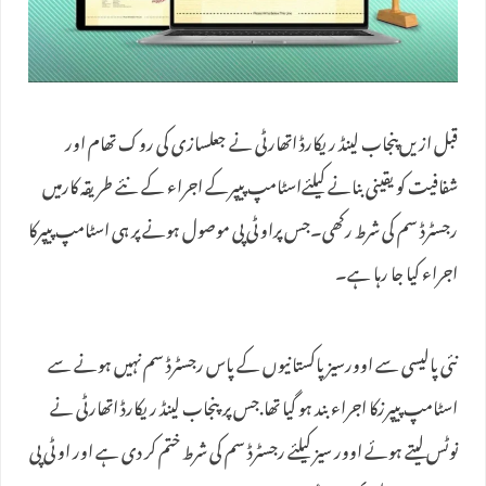
قبل ازیں‌پنجاب لینڈ ریکارڈ اتھارٹی نے جعلسازی کی روک تھام اور
شفافیت کو یقینی بنانے کیلئےاسٹامپ پیپرکے اجراء کے نئے طریقہ کارمیں
رجسٹرڈ سم کی شرط رکھی۔جس پراو ٹی پی موصول ہونے پر ہی اسٹامپ پیپرکا
اجراء کیا جا رہا ہے۔
نئی پالیسی سے اوورسیز پاکستانیوں کے پاس رجسٹرڈ سم نہیں ہونے سے
اسٹامپ پیپرزکا اجراء بند ہو گیا تھا.جس پر پنجاب لینڈ ریکارڈ اتھارٹی نے
نوٹس لیتے ہوئے اوور سیز کیلئے رجسٹرڈ سم کی شرط ختم کر دی ہے اور او ٹی پی