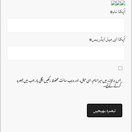
آپکا نام
*
آپکا ای میل ایڈریس
*
اس براؤزر میں میرا نام، ای میل، اور ویب سائٹ محفوظ رکھیں اگلی بار جب میں تبصرہ
کرنے کےلیے۔