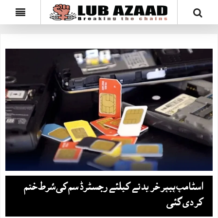
اسٹامپ پیپر خریدنے کیلئے رجسٹرڈ سم کی شرط ختم
کر دی گئی