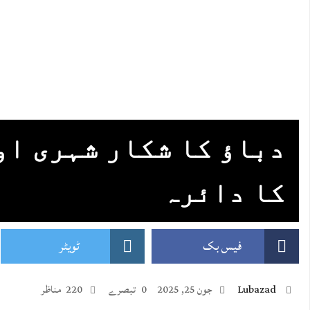
دباؤ کا شکار شہری او
کا دائرہ
فیس بک
ٹویٹر
Lubazad
جون 25, 2025
0 تبصرے
220 مناظر