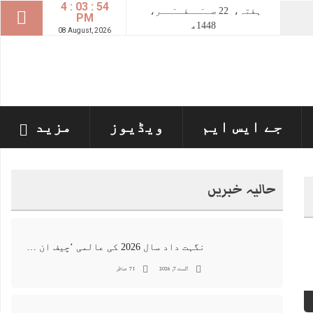
4 : 03 : 55
ہفتہ،
22
صــَــفــَــر،
PM
1448ھ
08 August, 2026
جے ایس ایم
ویڈیوز
مزید
حالیہ خبریں
نگہت داد سال 2026 کی عالمی ‘چیف ان اے آئی 100’ فہرست میں شامل
اگست 7, 2026
71 مناظر