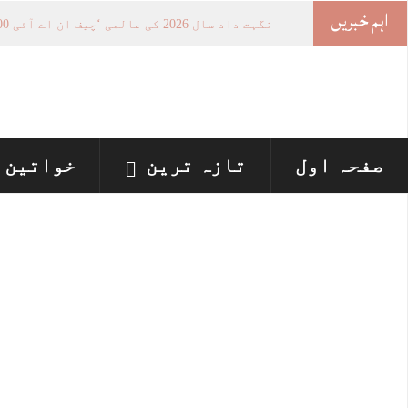
اہم خبریں
خواتین
-
صفحہ اول
تازہ ترین
خواتین