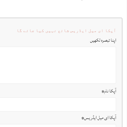
آپکا ای میل ایڈریس شائع نہیں کیا جائے گا
اپنا تبصرہ لکھیں
آپکا نام
*
آپکا ای میل ایڈریس
*