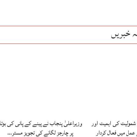
ہ خبریں
شمولیت کی اہمیت اور
وزیراعلیٰ پنجاب نے پینے کے پانی کی بوتل
مل میں فعال کردار
پر چارجز لگانے کی تجویز مستر…