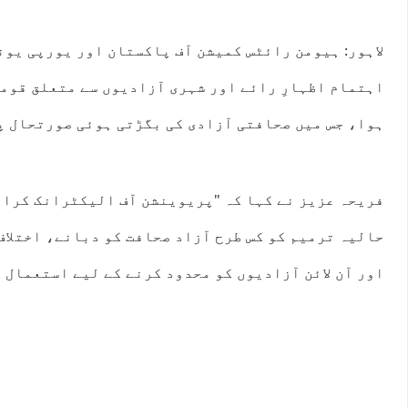
لاہور: ہیومن رائٹس کمیشن آف پاکستان اور یورپی یون
اہتمام اظہارِ رائے اور شہری آزادیوں سے متعلق قومی
ہوا، جس میں صحافتی آزادی کی بگڑتی ہوئی صورتحال پ
:00
02:00
03:00
04:00
05:00
06:00
07:00
08:
°C
24°C
24°C
24°C
24°C
23°C
24°C
25
حالیہ ترمیم کو کس طرح آزاد صحافت کو دبانے، اختلاف
اور آن لائن آزادیوں کو محدود کرنے کے لیے استعمال ک