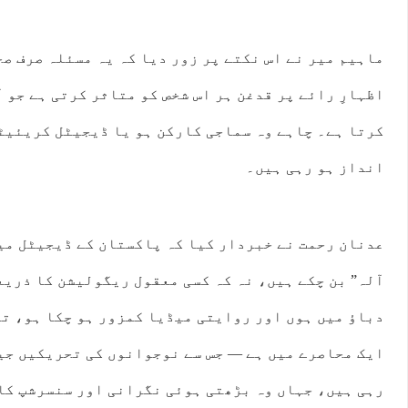
ماہیم میر نے اس نکتے پر زور دیا کہ یہ مسئلہ صرف ص
اظہارِ رائے پر قدغن ہر اس شخص کو متاثر کرتی ہے جو آ
کرتا ہے۔ چاہے وہ سماجی کارکن ہو یا ڈیجیٹل کریئیٹ
انداز ہو رہی ہیں۔
عدنان رحمت نے خبردار کیا کہ پاکستان کے ڈیجیٹل می
آلہ” بن چکے ہیں، نہ کہ کسی معقول ریگولیشن کا ذری
دباؤ میں ہوں اور روایتی میڈیا کمزور ہو چکا ہو، تو
رہی ہیں، جہاں وہ بڑھتی ہوئی نگرانی اور سنسرشپ کا