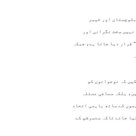
بلوچستان اور خیبر
نہیں سخت نگرانی اور
 قرار دیا جاتا ہے، جبکہ
کیں کہ نوجوانوں کو
کو محض قانونی نہیں، بلکہ سماجی مسئلہ
موں کے ساتھ باہمی اتحاد
یا جائے تاکہ سنسرشپ کے