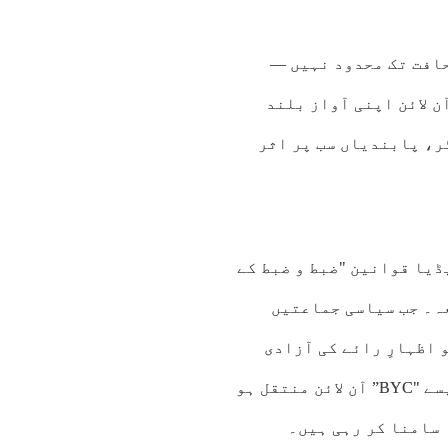
حافت تک محدود نہیں —
ن لائن اپنی آواز بلند
ر، پابندیاں سب پر اثر
ڈیا قوانین "ضبط و ضبط کے
عہ۔ جب سیاسی جماعتیں
 اظہارِ رائے کی آزادی
ایک محاصرے میں ہے — جس سے نوجوانوں کی تحریکیں جیسے "BYC” آن لائن منتقل ہو
 سامنا کر رہی ہیں۔