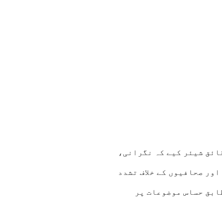
ائق شیئر کیے کہ نگرانی،
ور صحافیوں کے خلاف تشدد
طابق حساس موضوعات پر