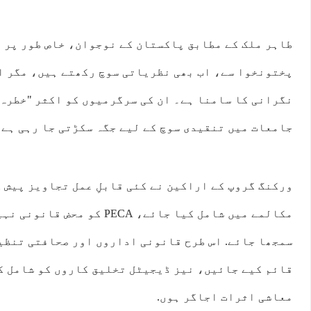
طاہر ملک کے مطابق پاکستان کے نوجوان، خاص طور پر 
پختونخوا سے، اب بھی نظریاتی سوچ رکھتے ہیں، مگر ا
نگرانی کا سامنا ہے۔ ان کی سرگرمیوں کو اکثر "خطرہ”
جامعات میں تنقیدی سوچ کے لیے جگہ سکڑتی جا رہی ہے۔
ورکنگ گروپ کے اراکین نے کئی قابلِ عمل تجاویز پیش 
مکالمے میں شامل کیا جائے، PECA 
سمجھا جائے. اس طرح‌ قانونی اداروں اور صحافتی تنظی
قائم کیے جائیں، نیز ڈیجیٹل تخلیق کاروں کو شامل ک
معاشی اثرات اجاگر ہوں.