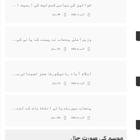
خواتین کی سیاسی شمولیت کی اہمیت اور فیصلہ سازی کے عمل میں فعال کردار
اگست 7, 2026
89 مناظر
وزیراعلیٰ پنجاب نے پینے کے پانی کی بوتل پر چارجز لگانے کی تجویز مستر دکر دی
اگست 6, 2026
113 مناظر
اسلام آباد ہائیکورٹ: ججز تعیناتی سمری منظور نہیں‌ ہونے کے خٌلاف فیصلہ محفوظ
اگست 6, 2026
95 مناظر
پنجاب میں‌بلدیاتی انتخابات کے لئے 12 ارب روپے سے زائد مختص کرنے کی منظوری
اگست 6, 2026
104 مناظر
موسم کی صورت حال