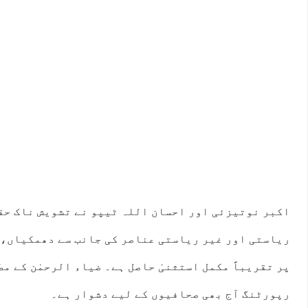
اکبر نوتیزئی اور احسان اللہ ٹیپو نے تشویش ناک حق
ریاستی اور غیر ریاستی عناصر کی جانب سے دھمکیاں، ا
پر تقریباً مکمل استثنیٰ حاصل ہے۔ ضیاء الرحمٰن کے م
رپورٹنگ آج بھی صحافیوں کے لیے دشوار ہے۔