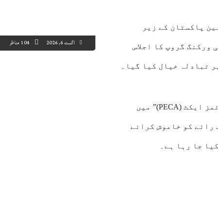
ین پاکستان کے زیر
اگست 6, 2026
104 مناظر
 ورکنگ گروپ کا اجلاس
ر تبادلہ خیال کیا گیا۔
8:00
19:00
20:00
21:00
22:00
23:00
00:00
01
فریحہ عزیز نے کہا کہ "پریوینشن آف الیکٹرانک کرائمز ایکٹ (PECA)” میں
5°C
26°C
26°C
25°C
25°C
25°C
25°C
24
 رائے کو خاموش کرانے
یا جا رہا ہے۔