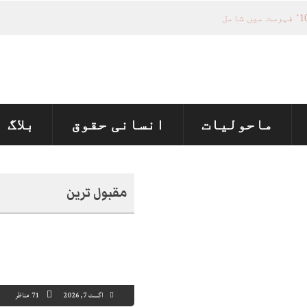
ماحولیات
انسانی حقوق
بلاگ
مقبول ترین
اگست 7, 2026
71 مناظر