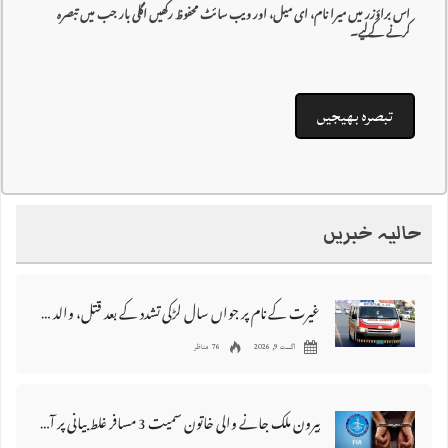
اس براؤزر میں میرا نام، ای میل، اور ویب سائٹ محفوظ رکھیں اگلی بار جب میں تبصرہ
کرنے کےلیے۔
حالیہ خبریں
غیرت کے نام پر جواں سال لڑکی تشدد کے بعد قتل، والد اور دو بھائی گرفتار
اگست 9, 2026
76 مناظر
بیرون ملک جانے والی خاتون سمیت 3 مسافر غلط بیانی پر آف لوڈ کر دئیے گئے