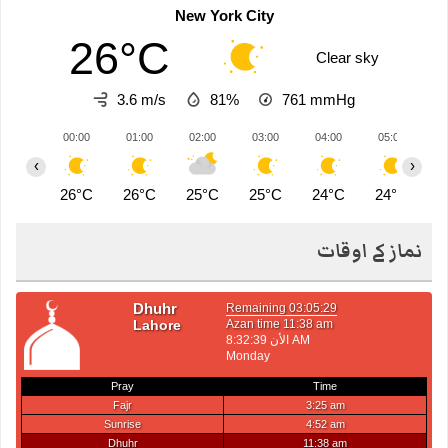
New York City
26°C
Clear sky
3.6 m/s
81%
761
mmHg
00:00
01:00
02:00
03:00
04:00
05:00
0
‹
›
26°C
26°C
25°C
25°C
24°C
24°C
2
نماز کے اوقات