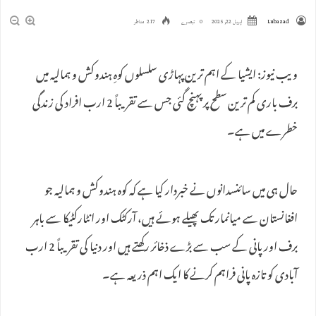
Lubazad
اپریل 22, 2025
0 تبصرے
217 مناظر
ویب نیوز: ایشیا کے اہم ترین پہاڑی سلسلوں کوہِ ہندوکش و ہمالیہ میں
برف باری کم ترین سطح پر پہنچ گئی جس سے تقریباً 2 ارب افراد کی زندگی
خطرے میں ہے۔
حال ہی میں سائنسدانوں نے خبردار کیا ہے کہ کوہ ہندوکش و ہمالیہ جو
افغانستان سے میانمار تک پھیلے ہوئے ہیں، آرکٹک اور انٹارکٹیکا سے باہر
برف اور پانی کے سب سے بڑے ذخائر رکھتے ہیں اور دنیا کی تقریباً 2 ارب
آبادی کو تازہ پانی فراہم کرنے کا ایک اہم ذریعہ ہے۔