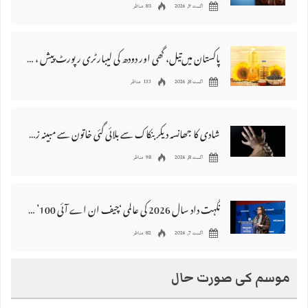
اگست 9, 2026
85 مناظر
پاکستان میں‌تیل، گھی اور دودھ کی لیبارٹری رپورٹ پیش ، 176 نمونے غیر معیاری قرار
اگست 8, 2026
133 مناظر
شادی کا جھانسہ دیکر بنکاک سے بلائی گئی خاتون سے مبینہ زیادتی، ملزم گرفتار
اگست 8, 2026
98 مناظر
نگہت داد سال 2026 کی عالمی ‘چیف ان اے آئی 100’ فہرست میں شامل
اگست 7, 2026
82 مناظر
موسم کی صورت حال