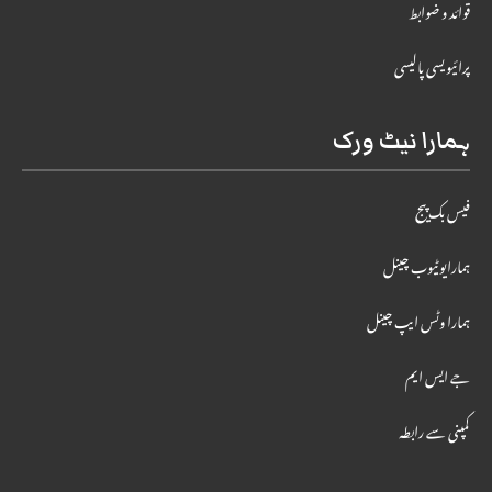
قوائد و ضوابط
پرائیویسی پالیسی
ہمارا نیٹ ورک
فیس بک پیج
ہمارایوٹیوب چینل
ہمارا وٹس ایپ چینل
جے ایس ایم
کمپنی سے رابطہ