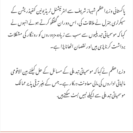
پاکستانی وزیراعظم شہباز شریف سے انٹرنیشنل ٹریڈیونین کنفیڈریشن کے
سیکرٹری جنرل نے ملاقات کی، اس دوران گفتگو کرتے ہوئے انہوں نے
کہا کہ موسمیاتی تبدیلیوں سے سب سے زیادہ مزدوروں کو روزگار کی مشکلات
برداشت کرنا پڑی ہیں‌اور نقصان اٹھانا پڑا ہے۔
وزیراعظم نےکہا کہ موسمیاتی تبدیلی کے مسائل کے حل کیلئے بین الاقومی
مالیاتی اداروں کی مالی معاونت درکار ہے۔جس کے بغیر ترقی پذیر ممالک
موسمیاتی تبدیلی سے اکیلے نہیں‌ نبٹ سکتےہیں.