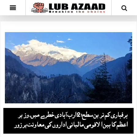
برفباری کم ترین سطح؛ 2 ارب آبادی خطرے میں، وزیر
اعظم کا بین الاقومی مالیاتی اداروں کی معاونت پر زور