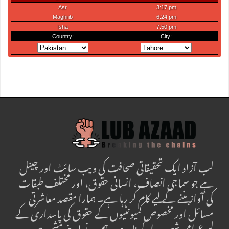
لب آزاد ایک تحقیقاتی صحافت کی ویب سائٹ اور چینل
ہے جو سماجی انصاف، انسانی حقوق، اور مختلف طبقات
کی آواز بننے کے لیے کام کر رہا ہے۔ ہمارا مقصد معاشرتی
مسائل اور مخصوص کمیونٹیوں کے حقوق کی پاسداری کے