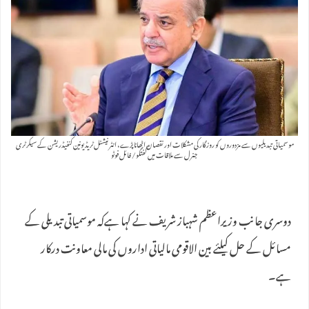
موسمیاتی تبدیلیوں سے مزدوروں کو روزگار کی مشکلات اور نقصان اٹھانا پڑے، انٹرنیشنل ٹریڈیونین کنفیڈریشن کے سیکرٹری
جنرل سے ملاقات میں گفتگو/ فائل فوٹو
دوسری جانب وزیراعظم شہباز شریف نے کہا ہےکہ موسمیاتی تبدیلی کے
مسائل کے حل کیلئے بین الاقومی مالیاتی اداروں کی مالی معاونت درکار
ہے۔