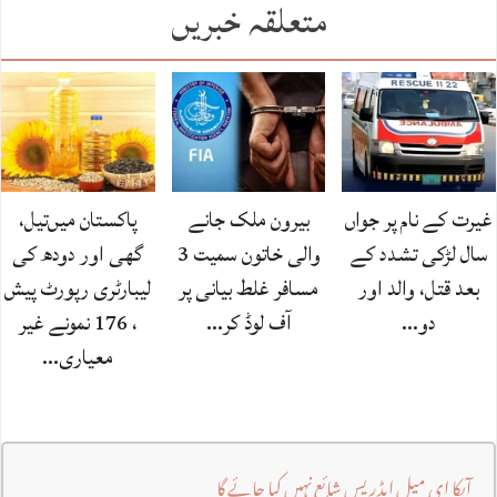
متعلقہ خبریں
غیرت کے نام پر جواں
بیرون ملک جانے
پاکستان میں‌تیل،
سال لڑکی تشدد کے
والی خاتون سمیت 3
گھی اور دودھ کی
بعد قتل، والد اور
مسافر غلط بیانی پر
لیبارٹری رپورٹ پیش
دو…
آف لوڈ کر…
، 176 نمونے غیر
معیاری…
آپکا ای میل ایڈریس شائع نہیں کیا جائے گا