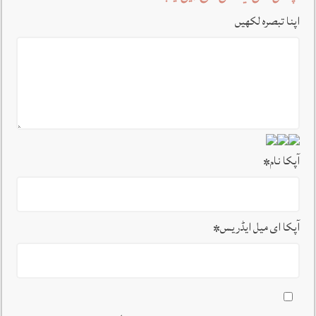
اپنا تبصرہ لکھیں
آپکا نام
*
آپکا ای میل ایڈریس
*