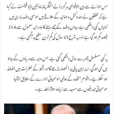
اس حوالے سے بین الاقوامی مرکز برائے انٹیگریٹڈ ماؤنٹین ڈیویلپمنٹ نے کہا
ہے کہ محققین نے ہندوکش و ہمالیہ کے علاقے میں موسمی برف باری میں
نمایاں کمی دیکھی ہے، یہاں برف کے جمے رہنے کا دورانیہ معمول سے 23.6
فیصد کم ہو گیا ہے اور یہ شرح 23 سال کی کم ترین سطح پر آگئی ہے۔
یہ کمی مسلسل تیسرے سال دیکھی گئی ہے، اس وجہ سےدریاؤں کے بہاؤ
میں کمی ہو گی، زیرِ زمین پانی پر انحصاربڑھے گااور قحط کے خطرات میں اضافہ
ہو سکتا ہے۔اقوام متحدہ کے عالمی موسمیاتی ادارے کے مطابق ایشیا
موسمیاتی تبدیلیوں سے سب سے زیادہ متاثرخطہ ہے۔