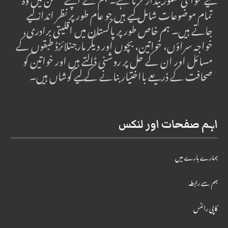
لیے عوامی شعور بیدار کرنا ہے۔ ہم نے اپنے مشن میں وہ
تمام موضوعات شامل کیے ہیں جو عام طور پر نظر انداز کیے
جاتے ہیں۔ ہم خاص طور پر پاکستان میں اقلیتی برادری،
خواجہ سراؤں، خواتین، بچوں اور دیگر مارجنلائزڈ طبقوں کے
مسائل اور ان کے حل پر روشنی ڈالتے ہیں اور خواتین کو
صحافت کے ذریعے بااختیار بنانے کے لیے کوشاں ہیں۔
اہم صفحات اور لنکس
ہمارے بارے میں
ہم سے رابطہ
کاپی رائٹس