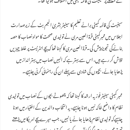
کے معاملے پر سینیٹ کی قائمہ کمیٹی میں اختلاف ہوگیا تھا۔
سینیٹ کی قائمہ کمیٹی برائے تعلیم کا سینیٹر بشریٰ انجم بٹ کے زیرصدارت
اجلاس میں‌ممبرکمیٹی قرۃ العین مری نے تولیدی صحت کا مواد نصاب کا حصہ
بنانےکی تجویز پیش کی۔قرۃ العین مری کا کہنا تھا کہ بچے انٹرنیٹ پر غلط چیزیں
تلاش کر رہے ہیں، اس سے بہتر ہے کہ انہیں نصاب میں بہتر انداز میں
پڑھایا جائے، بچیوں کی شادی سے پہلے ان کی رہنمائی کرنی چاہیے۔
ممبر کمیٹی سینیٹر فوزیہ ارشد کا کہنا تھا کہ چھوٹے بچوں کے نصاب میں تولیدی
نظام کا واضح خاکہ نہیں ہونا چاہیے، یہ انتخاب والدین کے اختیار میں ہونا
چاہیےکہ تولیدی نظام پڑھایا جائے یا نہیں، جب میرے بچے امریکا میں پڑھتے