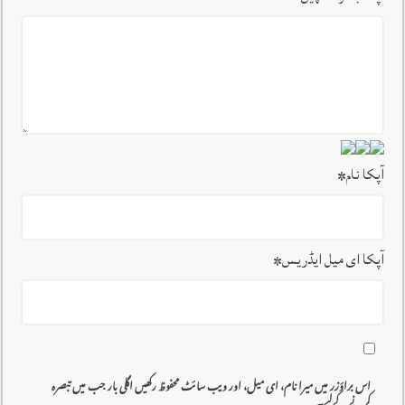
آپکا نام
*
آپکا ای میل ایڈریس
*
اس براؤزر میں میرا نام، ای میل، اور ویب سائٹ محفوظ رکھیں اگلی بار جب میں تبصرہ
کرنے کےلیے۔