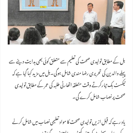
بل کے مطابق تولیدی صحت کی تعلیم سے متعلق کوئی بھی ہدایت دینے سے
پہلے والدین کی تحریری رضا مندی شامل ہوگی۔بل میں مزید کہا گیا ہے کہ
ٹیکسٹ بک تیارکرتے وقت متعلقہ اتھارٹی طلبہ کی عمر کے مطابق تولیدی
صحت پر نصاب شامل کرے گی۔
یاد رہے کہ قبل ازیں تولیدی صحت کا مواد تعلیمی نصاب میں شامل کرنے