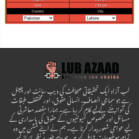
لب آزاد ایک تحقیقاتی صحافت کی ویب سائٹ اور چینل
ہے جو سماجی انصاف، انسانی حقوق، اور مختلف طبقات
کی آواز بننے کے لیے کام کر رہا ہے۔ ہمارا مقصد معاشرتی
مسائل اور مخصوص کمیونٹیوں کے حقوق کی پاسداری کے
لیے عوامی شعور بیدار کرنا ہے۔ ہم نے اپنے مشن میں وہ