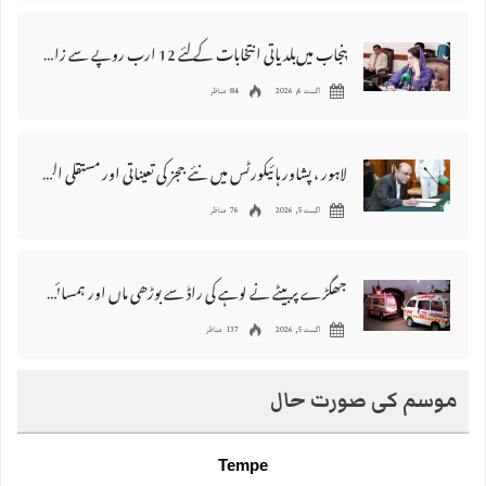
پنجاب میں‌بلدیاتی انتخابات کے لئے 12 ارب روپے سے زائد مختص کرنے کی منظوری
اگست 6, 2026
84 مناظر
لاہور ، پشاور ہائیکورٹس میں نئے ججز کی تعیناتی اور مستقلی التواء کا شکار
اگست 5, 2026
76 مناظر
جھگڑے پر بیٹے نے لوہے کی راڈ سے بوڑھی ماں اور ہمسائی کو قتل کردیا
اگست 5, 2026
137 مناظر
موسم کی صورت حال
Tempe