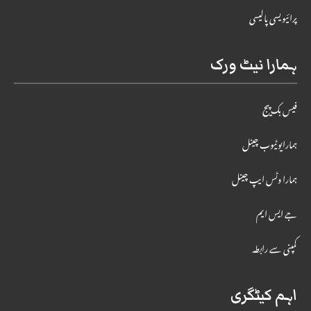
پرائیویسی پالیسی
ہمارا نیٹ ورک
فیس بک پیج
ہمارایوٹیوب چینل
ہمارا وٹس ایپ چینل
جے ایس ایم
کمپنی سے رابطہ
اہم کیٹگری