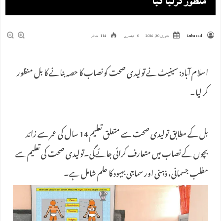
منظور کرلیا گیا
Lubazad
جنوری 20, 2026
0 تبصرے
114 مناظر
اسلام آباد: سینیٹ نے تولیدی صحت کو نصاب کا حصہ بنانے کا بل منظور
کر لیا۔
بل کے مطابق تولیدی صحت سے متعلق تعلیم 14 سال کی عمر سے زائد
بچوں کے نصاب میں متعارف کرائی جائےگی۔تولیدی صحت کی تعلیم سے
مطلب جسمانی، ذہنی اور سماجی بہبود کا علم شامل ہے۔