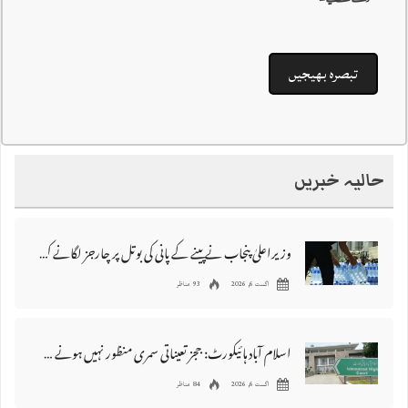
حالیہ خبریں
وزیراعلیٰ پنجاب نے پینے کے پانی کی بوتل پر چارجز لگانے کی تجویز مستر دکر دی
اگست 6, 2026
93 مناظر
اسلام آباد ہائیکورٹ: ججز تعیناتی سمری منظور نہیں‌ ہونے کے خٌلاف فیصلہ محفوظ
اگست 6, 2026
84 مناظر