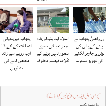
وزیراعلیٰ پنجاب نے
اسلام آباد ہائیکورٹ:
پنجاب میں‌بلدیاتی
پینے کے پانی کی
ججز تعیناتی سمری
انتخابات کے لئے 12
بوتل پر چارجز لگانے
منظور نہیں‌ ہونے کے
ارب روپے سے زائد
کی تجویز مستر…
خٌلاف فیصلہ محفوظ
مختص کرنے کی
منظوری
آپکا ای میل ایڈریس شائع نہیں کیا جائے گا
اپنا تبصرہ لکھیں