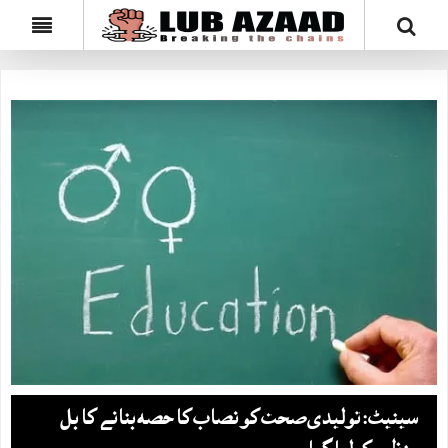
سینیٹ: تولیدی صحت کو نصاب کا حصہ بنانے کا بل