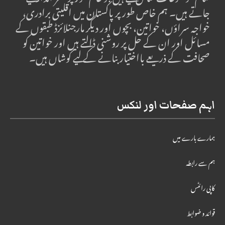
تمام موضوعات شامل کیے ہیں جو عام طور پر نظر انداز کیے
جاتے ہیں۔ ہم خاص طور پر پاکستان میں اقلیتی برادری،
خواجہ سراؤں، خواتین، بچوں اور دیگر مارجنلائزڈ طبقوں کے
مسائل اور ان کے حل پر روشنی ڈالتے ہیں اور خواتین کو
صحافت کے ذریعے بااختیار بنانے کے لیے کوشاں ہیں۔
اہم صفحات اور لنکس
ہمارے بارے میں
ہم سے رابطہ
کاپی رائٹس
قوائد و ضوابط