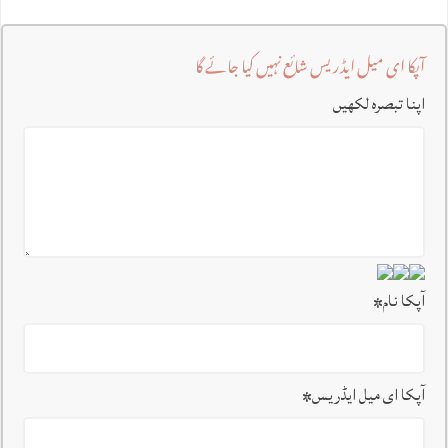
آپکا ای میل ایڈریس شائع نہیں کیا جائے گا
اپنا تبصرہ لکھیں
آپکا نام
*
آپکا ای میل ایڈریس
*