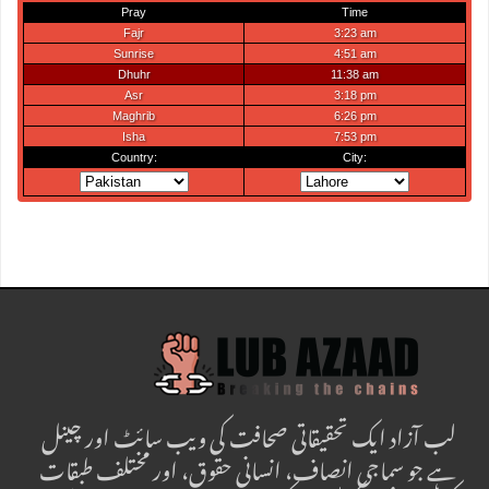
لب آزاد ایک تحقیقاتی صحافت کی ویب سائٹ اور چینل
ہے جو سماجی انصاف، انسانی حقوق، اور مختلف طبقات