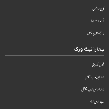
کاپی رائٹس
قوائد و ضوابط
پرائیویسی پالیسی
ہمارا نیٹ ورک
فیس بک پیج
ہمارایوٹیوب چینل
ہمارا وٹس ایپ چینل
جے ایس ایم