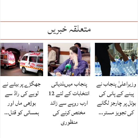
متعلقہ خبریں
وزیراعلیٰ پنجاب نے
پنجاب میں‌بلدیاتی
جھگڑے پر بیٹے نے
پینے کے پانی کی
انتخابات کے لئے 12
لوہے کی راڈ سے
بوتل پر چارجز لگانے
ارب روپے سے زائد
بوڑھی ماں اور
کی تجویز مستر…
مختص کرنے کی
ہمسائی کو قتل…
منظوری