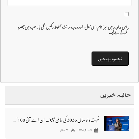
اس براؤزر میں میرا نام، ای میل، اور ویب سائٹ محفوظ رکھیں اگلی بار جب میں تبصرہ
کرنے کےلیے۔
حالیہ خبریں
نگہت داد سال 2026 کی عالمی ‘چیف ان اے آئی 100’ فہرست میں شامل
اگست 7, 2026
56 مناظر