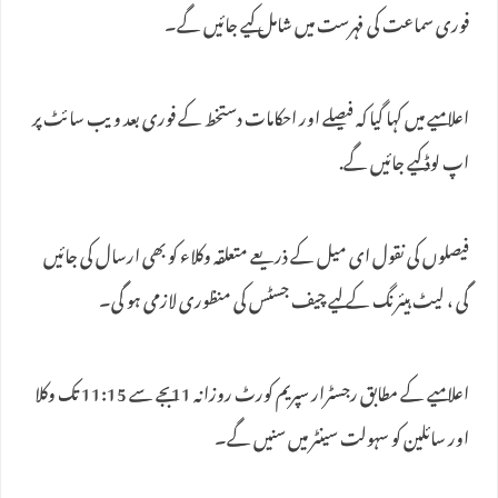
فوری سماعت کی فہرست میں شامل کیے جائیں گے۔
اعلامیے میں کہا گیا کہ فیصلے اور احکامات دستخط کے فوری بعد ویب سائٹ پر
اپ لوڈ کیے جائیں گے.
فیصلوں کی نقول ای میل کے ذریعے متعلقہ وکلاء کو بھی ارسال کی جائیں
گی ، لیٹ ہیئرنگ کے لیے چیف جسٹس کی منظوری لازمی ہو گی۔
اعلامیے کے مطابق رجسٹرار سپریم کورٹ روزانہ 11بجے سے 11:15 تک وکلا
اور سائلین کو سہولت سینٹر میں سنیں گے۔