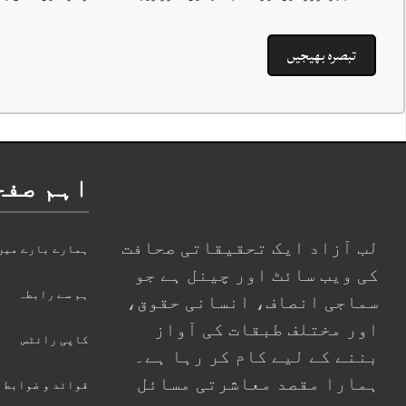
اہم صفح
لب آزاد ایک تحقیقاتی صحافت
ہمارے بارے میں
کی ویب سائٹ اور چینل ہے جو
ہم سے رابطہ
سماجی انصاف، انسانی حقوق،
اور مختلف طبقات کی آواز
کاپی رائٹس
بننے کے لیے کام کر رہا ہے۔
ہمارا مقصد معاشرتی مسائل
قوائد و ضوابط