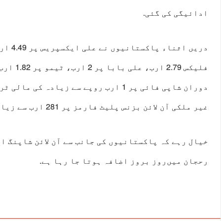
ادائیگی کی گئی.
دریں اثن
فلیکس 2.79 
دوران شاپی فائی پر 1 ارب روپے سے زیادہ 
غیر ملکی آن لائن بزنس پلیٹ فارمز پر 281 ارب سے زیادہ شاپنگ کی گئی۔
خیال رہے کہ پاکستانیوں کی جانب سے آن لائن شاپنگ 
رحجان میں‌روز بروز اضافہ ہوتا جا رہا ہے.