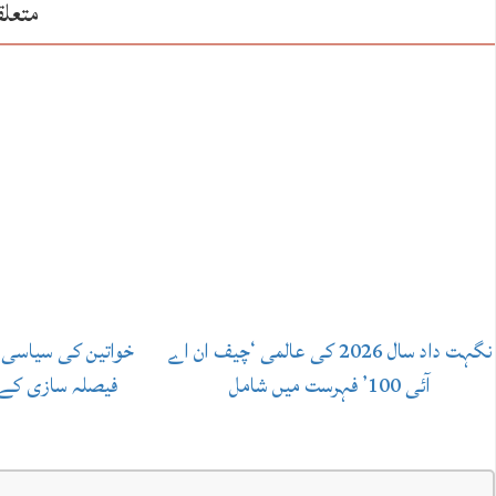
متعلق
نگہت داد سال 2026 کی عالمی ‘چیف ان اے
خواتین کی سیاسی 
آئی 100’ فہرست میں شامل
فیصلہ سازی کے ع