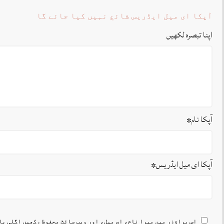
آپکا ای میل ایڈریس شائع نہیں کیا جائے گا
اپنا تبصرہ لکھیں
آپکا نام
*
آپکا ای میل ایڈریس
*
اس براؤزر میں میرا نام، ای میل، اور ویب سائٹ محفوظ رکھیں اگلی با