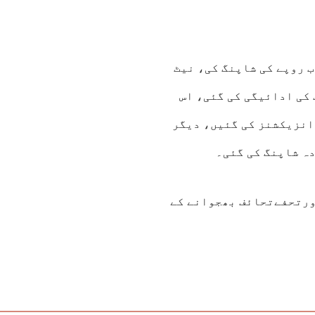
اء پاکستانیوں نے علی ایکسپریس پر 4.49 ارب روپے کی شاپنگ کی، نیٹ
ارب، علی بابا پر 2 ارب، ٹیمو پر 1.82 ارب کی ادائیگی کی گئی، اس
کی مالی ٹرانزیکشنز کی گئیں، دیگر
اورتحفےتحائف بھجوانے کے