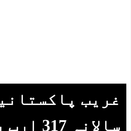
غریب پاکستانی
سالانہ 317 