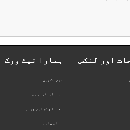
ات اور لنکس
ہمارا نیٹ ورک
فیس بک پیج
ہمارایوٹیوب چینل
ہمارا وٹس ایپ چینل
جے ایس ایم