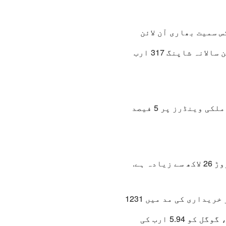
 سمیت بھاری آن لائن
ادائیگیاں کی گئیں ہیں، پاکستانی شہریوں کی آن لائن سالانہ شاپنگ 317 ارب
خیال رہے کہ حکومت پاکستان نے بھی نئے بجٹ میں غیر ملکی وینڈرز پر 5 فیصد
مجموعی طور پر دنیا میں‌صارفین کی جانب سےفیس بک پر خریداری کی مد میں 1231
ارب کی ادائیگی کی گئی، ایپ، آئی ٹیونز کو 5.14 ارب، گوگل کو 5.94 ارب کی