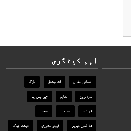
اہم کیٹگری
انسانی حقوق
انٹرنیشنل
بلاگ
تازہ ترین
تعلیم
جے ایس ایم
خواتین
سیاحت
صحت
علاقائی خبریں
فیچر اسٹوری
فیکٹ‌ چیک