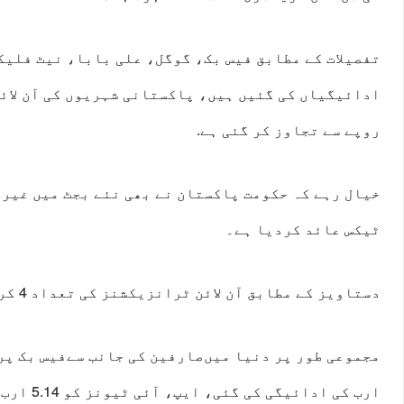
تفصیلات کے مطابق فیس بک، گوگل، علی بابا، نیٹ فلیکس
روپے سے تجاوز کر گئی ہے.
ٹیکس عائد کردیا ہے۔
دستاویز کے مطابق آن لائن ٹرانزیکشنز کی تعداد 4 کروڑ 26 لاکھ سے زیادہ ہے.