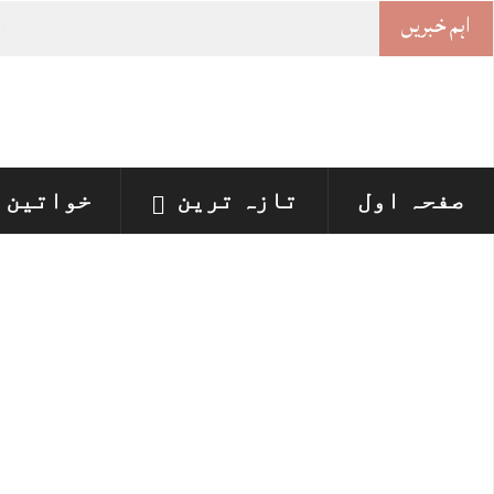
اہم خبریں
خواتین
-
صفحہ اول
تازہ ترین
خواتین