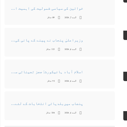
خواتین کی سیاسی شمولیت کی اہمیت اور فیصلہ سازی کے عمل میں فعال کردار
اگست 7, 2026
89 مناظر
وزیراعلیٰ پنجاب نے پینے کے پانی کی بوتل پر چارجز لگانے کی تجویز مستر دکر دی
اگست 6, 2026
113 مناظر
اسلام آباد ہائیکورٹ: ججز تعیناتی سمری منظور نہیں‌ ہونے کے خٌلاف فیصلہ محفوظ
اگست 6, 2026
95 مناظر
پنجاب میں‌بلدیاتی انتخابات کے لئے 12 ارب روپے سے زائد مختص کرنے کی منظوری
اگست 6, 2026
104 مناظر