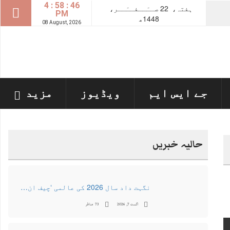
4 : 58 : 46
ہفتہ،
22
صــَــفــَــر،
PM
1448ھ
08 August, 2026
جے ایس ایم
ویڈیوز
مزید
حالیہ خبریں
نگہت داد سال 2026 کی عالمی ‘چیف ان اے آئی 100’ فہرست میں شامل
اگست 7, 2026
73 مناظر