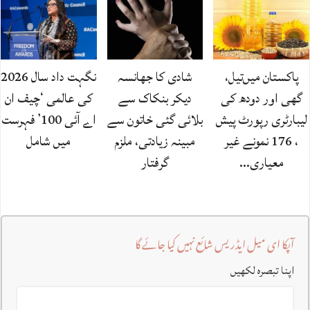
پاکستان میں‌تیل،
شادی کا جھانسہ
نگہت داد سال 2026
گھی اور دودھ کی
دیکر بنکاک سے
کی عالمی ‘چیف ان
لیبارٹری رپورٹ پیش
بلائی گئی خاتون سے
اے آئی 100’ فہرست
، 176 نمونے غیر
مبینہ زیادتی، ملزم
میں شامل
معیاری…
گرفتار
آپکا ای میل ایڈریس شائع نہیں کیا جائے گا
اپنا تبصرہ لکھیں