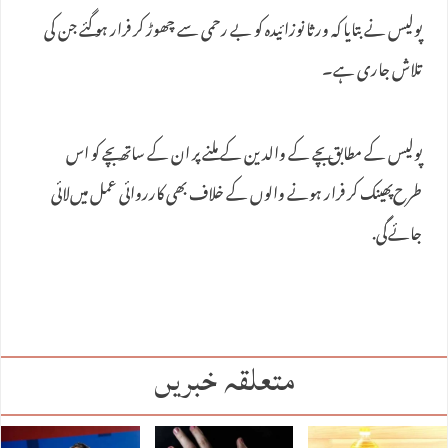
پولیس نے بتایا کہ ورثا نوزائیدہ کو بے رحمی سے چھوڑ کر فرار ہو گئے جن کی
تلاش جاری ہے۔
پولیس کے مطابق بچے کے والدین کے ملنے پر ان کے ساتھ بچے کو اس
طرح‌پھینک کر فرار ہونے والوں کے خلاف بھی کارروائی عمل میں‌لائی
جائےگی.
متعلقہ خبریں