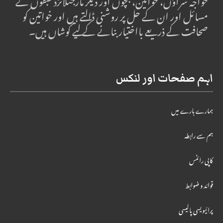
خواجہ سراؤں، خواتین، بچوں اور دیگر مارجنلائزڈ طبقوں کے
مسائل اور ان کے حل پر روشنی ڈالتے ہیں اور خواتین کو
صحافت کے ذریعے بااختیار بنانے کے لیے کوشاں ہیں۔
اہم صفحات اور لنکس
ہمارے بارے میں
ہم سے رابطہ
کاپی رائٹس
قوائد و ضوابط
پرائیویسی پالیسی