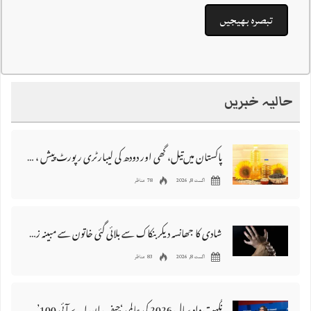
حالیہ خبریں
پاکستان میں‌تیل، گھی اور دودھ کی لیبارٹری رپورٹ پیش ، 176 نمونے غیر معیاری قرار
اگست 8, 2026
78 مناظر
شادی کا جھانسہ دیکر بنکاک سے بلائی گئی خاتون سے مبینہ زیادتی، ملزم گرفتار
اگست 8, 2026
83 مناظر