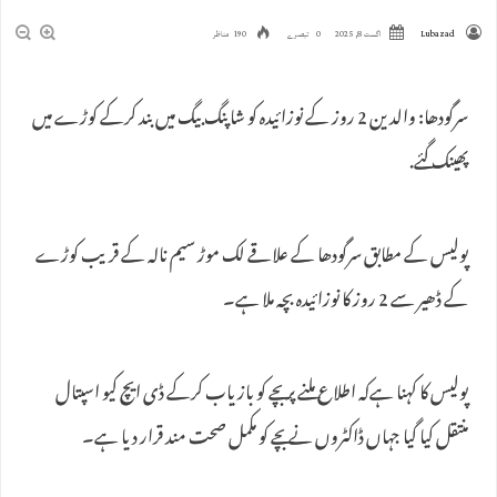
Lubazad
اگست 8, 2025
0 تبصرے
190 مناظر
سرگودھا: والدین 2 روز کے نوزائیدہ کو شاپنگ بیگ میں بند کرکے کوڑے میں
پھینک گئے.
پولیس کے مطابق سرگودھا کے علاقے لک موڑ سیم نالہ کے قریب کوڑے
کے ڈھیر سے 2 روز کا نوزائیدہ بچہ ملا ہے۔
پولیس کا کہنا ہےکہ اطلاع ملنے پر بچے کو بازیاب کرکے ڈی ایچ کیو اسپتال
منتقل کیا گیا جہاں ڈاکٹروں نے بچے کو مکمل صحت مند قرار دیا ہے۔