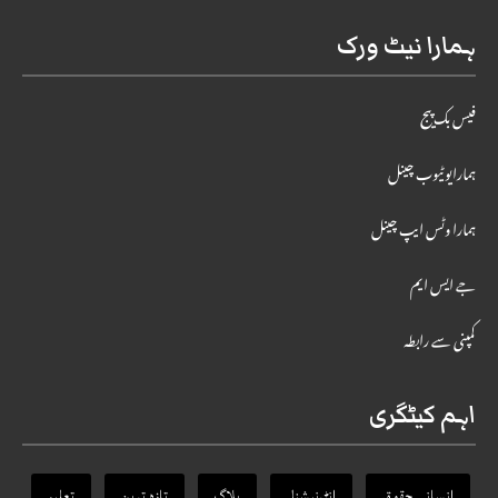
ہمارا نیٹ ورک
فیس بک پیج
ہمارایوٹیوب چینل
ہمارا وٹس ایپ چینل
جے ایس ایم
کمپنی سے رابطہ
اہم کیٹگری
انسانی حقوق
انٹرنیشنل
بلاگ
تازہ ترین
تعلیم