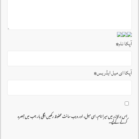
آپکا نام
*
آپکا ای میل ایڈریس
*
اس براؤزر میں میرا نام، ای میل، اور ویب سائٹ محفوظ رکھیں اگلی بار جب میں تبصرہ
کرنے کےلیے۔