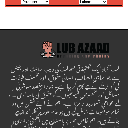
لب آزاد ایک تحقیقاتی صحافت کی ویب سائٹ اور چینل
ہے جو سماجی انصاف، انسانی حقوق، اور مختلف طبقات
کی آواز بننے کے لیے کام کر رہا ہے۔ ہمارا مقصد معاشرتی
مسائل اور مخصوص کمیونٹیوں کے حقوق کی پاسداری کے
لیے عوامی شعور بیدار کرنا ہے۔ ہم نے اپنے مشن میں وہ
تمام موضوعات شامل کیے ہیں جو عام طور پر نظر انداز کیے
جاتے ہیں۔ ہم خاص طور پر پاکستان میں اقلیتی برادری،