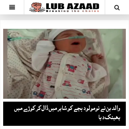
والدین نے نومولود بچے کو شاپر میں ڈال کر کوڑے میں
پھینک دیا