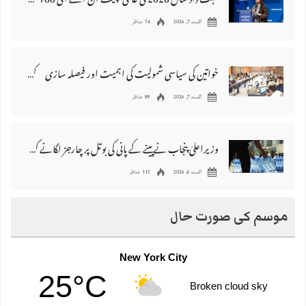
نگہت داد سال 2026 کی عالمی ‘چیف ان اے آئی 100’ فہرست میں شامل
اگست 7, 2026
74 مناظر
خواتین کی سیاسی شمولیت کی اہمیت اور فیصلہ سازی کے عمل میں فعال کردار
اگست 7, 2026
89 مناظر
وزیراعلیٰ پنجاب نے پینے کے پانی کی بوتل پر چارجز لگانے کی تجویز مستر دکر دی
اگست 6, 2026
113 مناظر
موسم کی صورت حال
New York City
25°C
Broken cloud sky