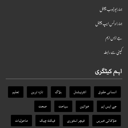
ہمارایوٹیوب چینل
ہمارا وٹس ایپ چینل
جے ایس ایم
کمپنی سے رابطہ
اہم کیٹگری
انسانی حقوق
انٹرنیشنل
بلاگ
تازہ ترین
تعلیم
جے ایس ایم
خواتین
سیاحت
صحت
علاقائی خبریں
فیچر اسٹوری
فیکٹ‌ چیک
ماحولیات