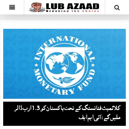
کلائمیٹ فنانسنگ کے تحت پاکستان کو 1.3 ارب ڈالر
ملیں گے: آئی ایم ایف