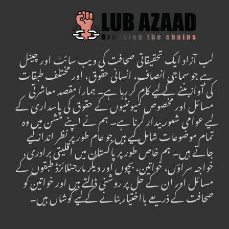
لب آزاد ایک تحقیقاتی صحافت کی ویب سائٹ اور چینل
ہے جو سماجی انصاف، انسانی حقوق، اور مختلف طبقات
کی آواز بننے کے لیے کام کر رہا ہے۔ ہمارا مقصد معاشرتی
مسائل اور مخصوص کمیونٹیوں کے حقوق کی پاسداری کے
لیے عوامی شعور بیدار کرنا ہے۔ ہم نے اپنے مشن میں وہ
تمام موضوعات شامل کیے ہیں جو عام طور پر نظر انداز کیے
جاتے ہیں۔ ہم خاص طور پر پاکستان میں اقلیتی برادری،
خواجہ سراؤں، خواتین، بچوں اور دیگر مارجنلائزڈ طبقوں کے
مسائل اور ان کے حل پر روشنی ڈالتے ہیں اور خواتین کو
صحافت کے ذریعے بااختیار بنانے کے لیے کوشاں ہیں۔