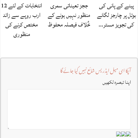
پینے کے پانی کی
ججز تعیناتی سمری
انتخابات کے لئے 12
بوتل پر چارجز لگانے
منظور نہیں‌ ہونے کے
ارب روپے سے زائد
کی تجویز مستر…
خٌلاف فیصلہ محفوظ
مختص کرنے کی
منظوری
آپکا ای میل ایڈریس شائع نہیں کیا جائے گا
اپنا تبصرہ لکھیں