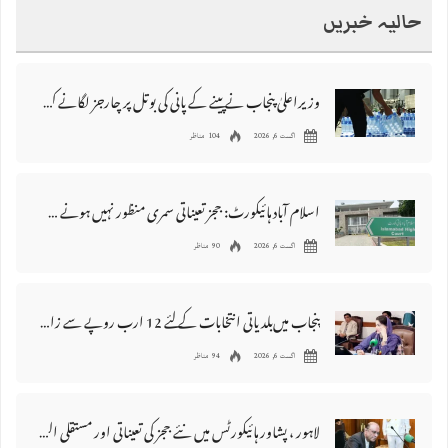
حالیہ خبریں
وزیراعلیٰ پنجاب نے پینے کے پانی کی بوتل پر چارجز لگانے کی تجویز مستر دکر دی
اگست 6, 2026
104 مناظر
اسلام آباد ہائیکورٹ: ججز تعیناتی سمری منظور نہیں‌ ہونے کے خٌلاف فیصلہ محفوظ
اگست 6, 2026
90 مناظر
پنجاب میں‌بلدیاتی انتخابات کے لئے 12 ارب روپے سے زائد مختص کرنے کی منظوری
اگست 6, 2026
94 مناظر
لاہور ، پشاور ہائیکورٹس میں نئے ججز کی تعیناتی اور مستقلی التواء کا شکار