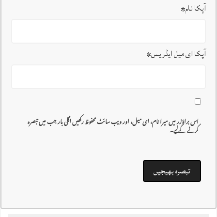
آپکا نام
*
آپکا ای میل ایڈریس
*
اس براؤزر میں میرا نام، ای میل، اور ویب سائٹ محفوظ رکھیں اگلی بار جب میں تبصرہ
کرنے کےلیے۔