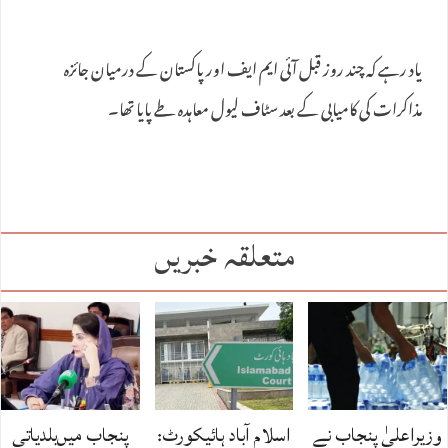
یاد رہے کہ چند روز قبل آئی ایم ایف اور پاکستان کے درمیان جائزہ
مذاکرات کی کامیابی کے بعد سٹاف لیول معاہدہ طے پایا تھا۔
متعلقہ خبریں
وزیراعلیٰ پنجاب نے
اسلام آباد ہائیکورٹ:
پنجاب میں‌بلدیاتی