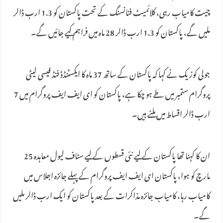
چیت کامیاب رہی، کلائمیٹ فنانسنگ کے تحت پاکستان کو 1.3 ارب ڈالر
ملیں گے، پاکستان کو 1.3 ارب ڈالر 28 ماہ میں فراہم کیے جائیں گے۔
جولی کوزیک نے کہا کہ پاکستان کے ساتھ 37 ماہ کا ایکسٹنڈڈ فنڈ فیسی لیٹی
پروگرام ستمبر میں طے ہو چکا ہے، پاکستان کو ای ایف ایف پروگرام میں 7
ارب ڈالر اقساط میں ملنے ہیں۔
ان کا کہنا تھا پاکستان کے لیے نئی قسطوں کے لیے سٹاف لیول معاہدہ 25
مارچ کو ہوا، پاکستان ای ایف ایف پروگرام کے پہلے جائزہ اجلاس میں
کامیاب رہا، کامیاب جائزہ مذاکرات کے بعد پاکستان کو ایک ارب ڈالر ملیں
گے۔