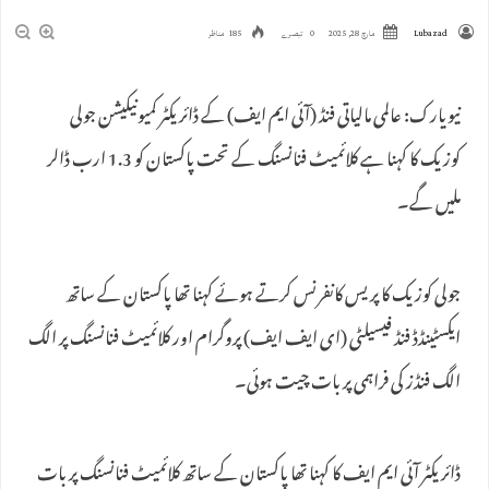
Lubazad
مارچ 28, 2025
0 تبصرے
185 مناظر
نیویارک: عالمی مالیاتی فنڈ (آئی ایم ایف) کے ڈائریکٹر کمیونیکیشن جولی
کوزیک کا کہنا ہے کلائمیٹ فنانسنگ کے تحت پاکستان کو 1.3 ارب ڈالر
ملیں گے۔
جولی کوزیک کا پریس کانفرنس کرتے ہوئے کہنا تھا پاکستان کے ساتھ
ایکسٹینڈڈ فنڈ فیسیلٹی (ای ایف ایف) پروگرام اور کلائمیٹ فنانسنگ پر الگ
الگ فنڈز کی فراہمی پر بات چیت ہوئی۔
ڈائریکٹر آئی ایم ایف کا کہنا تھا پاکستان کے ساتھ کلائمیٹ فنانسنگ پر بات