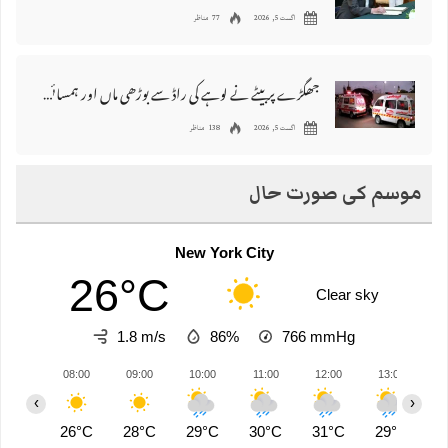
اگست 5, 2026
77 مناظر
جھگڑے پر بیٹے نے لوہے کی راڈ سے بوڑھی ماں اور ہمسائی کو قتل کردیا
اگست 5, 2026
138 مناظر
موسم کی صورت حال
New York City
26°C
Clear sky
1.8 m/s
86%
766
mmHg
08:00
09:00
10:00
11:00
12:00
13:00
1
‹
›
26°C
28°C
29°C
30°C
31°C
29°C
2