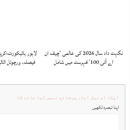
نگہت داد سال 2026 کی عالمی ‘چیف ان
لاہور ہائیکورٹ:کرپ
اے آئی 100’ فہرست میں شامل
فیصلہ، ورچوئل اثاث
آپکا ای میل ایڈریس شائع نہیں کیا جائے گا
اپنا تبصرہ لکھیں