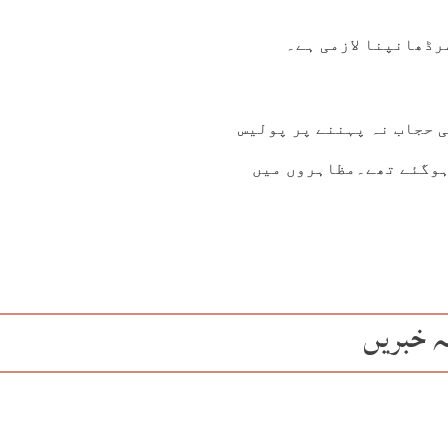
رڈھانپنا لازمی ہے۔
نامی لڑکی کی حجاب نہ پہننے پر پولیس
 ہوگئے تھے۔مظاہروں میں
ہ خبریں