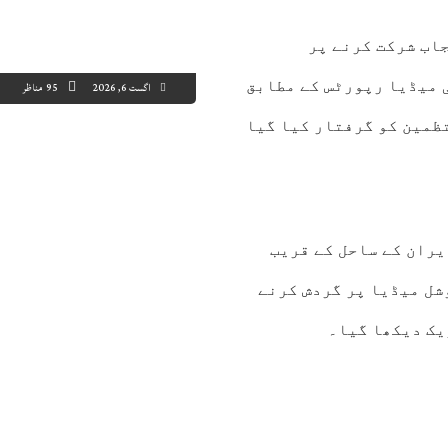
اب شرکت کرنے پر
 میڈیا رپورٹس کے مطابق
اگست 6, 2026
95 مناظر
 بغیر حجاب میراتھن میں حصہ لینے پر 2 منتظمین کو گرفتار کیا گیا
1:00
22:00
23:00
00:00
01:00
02:00
03:00
04
6°C
26°C
26°C
25°C
25°C
25°C
25°C
24
یران کے ساحل کے قریب
شل میڈیا پر گردش کرنے
یک دیکھا گیا۔