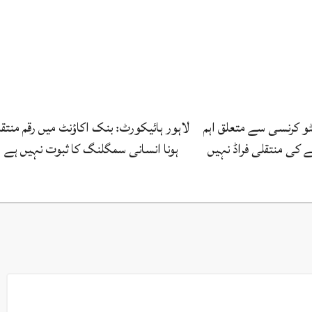
ٹو کرنسی سے متعلق اہم
لاہور ہائیکورٹ: بنک اکاؤنٹ میں رقم منتق
ے کی منتقلی فراڈ نہیں‌
ہونا انسانی سمگلنگ کا ثبوت نہیں ہے