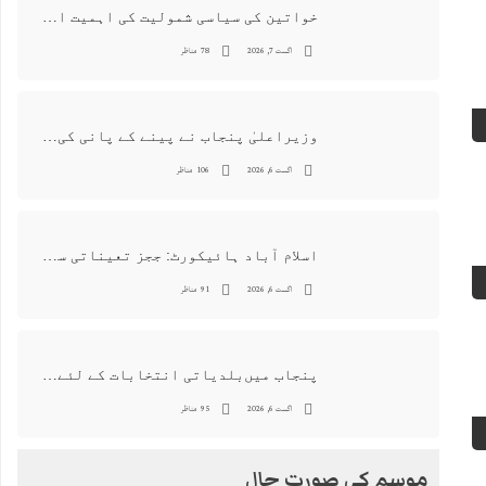
خواتین کی سیاسی شمولیت کی اہمیت اور فیصلہ سازی کے عمل میں فعال کردار
اگست 7, 2026
78 مناظر
وزیراعلیٰ پنجاب نے پینے کے پانی کی بوتل پر چارجز لگانے کی تجویز مستر دکر دی
اگست 6, 2026
106 مناظر
اسلام آباد ہائیکورٹ: ججز تعیناتی سمری منظور نہیں‌ ہونے کے خٌلاف فیصلہ محفوظ
اگست 6, 2026
91 مناظر
پنجاب میں‌بلدیاتی انتخابات کے لئے 12 ارب روپے سے زائد مختص کرنے کی منظوری
اگست 6, 2026
95 مناظر
موسم کی صورت حال