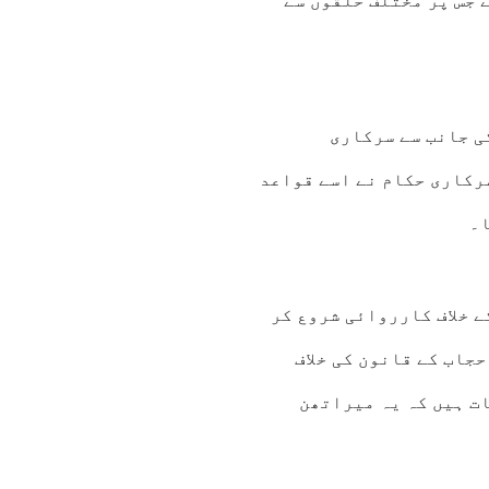
 جس پر مختلف حلقوں سے
ی جانب سے سرکاری
رکاری حکام نے اسے قواعد
ا۔
 خلاف کارروائی شروع کر
جاب کے قانون کی خلاف
ات ہیں کہ یہ میراتھن