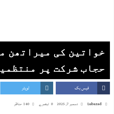
خواتین کی میراتھن م
حجاب شرکت پر منتظمی
فیس بک
ٹویٹر
Lubazad
دسمبر 7, 2025
0 تبصرے
140 مناظر