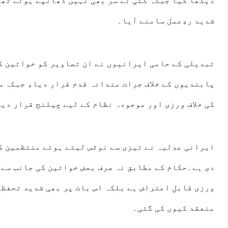
دیکھا گیا جبکہ کئی نے سر بھی نہیں ڈھانپے ہوئے تھے
شدید ردِعمل سامنے آیا۔
تبدیلی کے حامی ایرانیوں نے ان تصاویر کو خواتین ک
پابندیوں کے خلاف جرات مندانہ قدم قرار دیا، جبکہ س
کی خلاف ورزی اور موجودہ نظام کے لیے چیلنج قرار دی
ایرانی عدلیہ نے تیزی سے نوٹس لیتے ہوئے منتظمین کے
دی ہے۔حکام کے مطابق نہ صرف بعض خواتین کی جانب سے ح
ورزی قابلِ اعتراض ہے بلکہ اس بات پر بھی شدید تحفظ
منعقد کیوں کی گئی۔