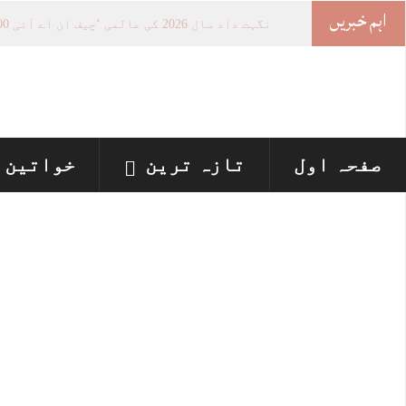
اہم خبریں
خوات
-
صفحہ اول
تازہ ترین
خواتین