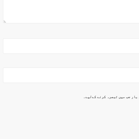
 بار جب میں تبصرہ کرنے کےلیے۔