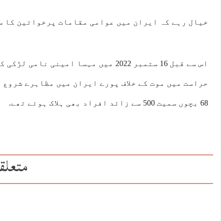
خیال رہے کہ ایران میں عوامی مقامات پرخواتین کا س
اس سے قبل 16 ستمبر 2022 میں مہسا امینی 
حراست میں موت کے خلاف پورے ایران میں مظاہرے شروع
68 بچوں سمیت 500 سے زائد افراد بھی ہلاک ہوئے تھے.
متعلق