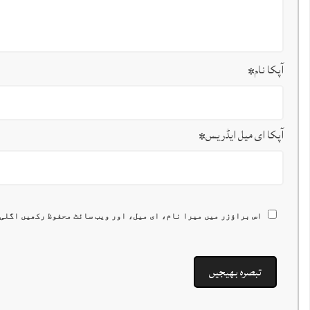
آپکا نام
*
آپکا ای میل ایڈریس
*
اس براؤزر میں میرا نام، ای میل، اور ویب سائٹ محفوظ رکھیں اگلی