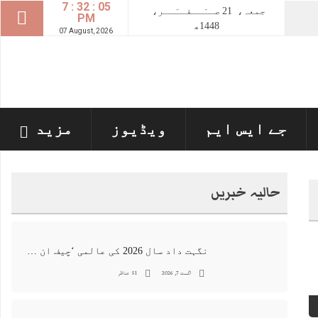
7 : 32 : 06
جمعہ،
21
صــَــفــَــر،
PM
1448ھ
07 August, 2026
جے ایس ایم
ویڈیوز
مزید
حالیہ خبریں
نگہت داد سال 2026 کی عالمی ‘چیف ان اے آئی 100’ فہرست میں شامل
اگست 7, 2026
51 مناظر