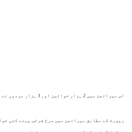
اس میراتھن میں 2 ہزار خواتین اور 3 ہزار مردوں نے الگ الگ شرکت کی۔
رپورٹ کے مطابق میراتھن میں سرخ شرٹس پہنے کئی خوا