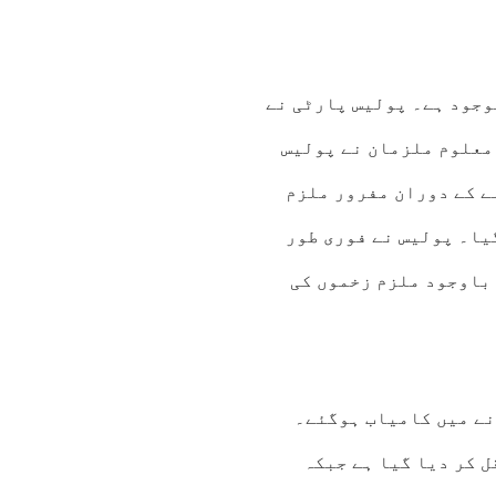
موجود ہے۔ پولیس پارٹی نے
 پر ریڈ کیا، جس دوران وہاں موجود 3 سے 4 نامعلوم ملزمان نے پولیس
ے کے دوران مفرور ملزم
یا۔ پولیس نے فوری طور
شوں کے باوجود ملزم زخموں کی
نے میں کامیاب ہوگئے۔
ل کر دیا گیا ہے جبکہ