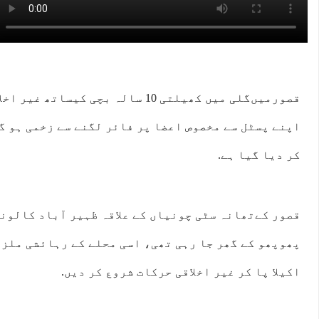
قصورمیں‌گلی میں کھیلتی 10 سالہ بچی کی
اپنے پسٹل سے مخصوص اعضا پر فائر لگنے سے زخمی ہو گ
کر دیا گیا ہے.
پھوپھو کے گھر جا رہی تھی، اسی محلے کے رہائشی ملزم
اکیلا پا کر غیر اخلاقی حرکات شروع کر دیں.