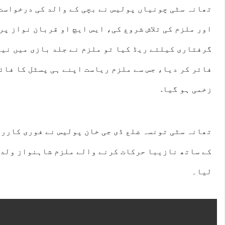
تھانہ سٹی چونیاں پولیس نے بچی کے والد کی درخواست 
اور ملزم کی تلاش شروع کی، ایس ایچ او قربان نواز پر
گرفتاری کیلئے ریڈ کیا تو ملزم نے جلد بازی میں نی
فائر کر دیا، جس سے ملزم ریاست اپنے ہی پسٹل کا فائ
زخمی ہو گیا.
تھانہ سٹی تونسہ ضلع ڈی جی خان پولیس نے فوری کارر
کے ساتھ نازیبا حرکات کرنے والے ملزم شاہنواز ولد 
لیا۔