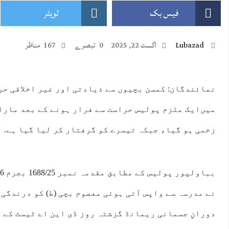
فیس بک
ٹویٹر
Lubazad
اگست 22, 2025
0 تبصرے
167 مناظر
:00
19:00
20:00
21:00
22:00
23:00
00:00
01:
میں‌ایک ملزم پولیس حراست سے فرار ہونے کے بعد مارا
°C
44°C
43°C
42°C
41°C
40°C
39°C
37
زخمی ہو گیا، جبکہ تیسرے کو گرفتار کر لیا گیا ہے.
نے مدرسہ سے واپس آتی ہوئی معصوم بچی (ط) کو درندگی
دورانِ جسمانی ریمانڈ گزشتہ روز ڈی این اے ٹیسٹ کے ب