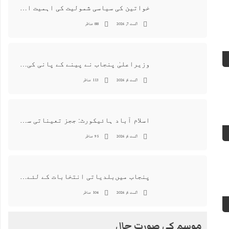
خواتین کی سیاسی شمولیت کی اہمیت اور فیصلہ سازی کے عمل میں فعال کردار
اگست 7, 2026
88 مناظر
وزیراعلیٰ پنجاب نے پینے کے پانی کی بوتل پر چارجز لگانے کی تجویز مستر دکر دی
اگست 6, 2026
113 مناظر
اسلام آباد ہائیکورٹ: ججز تعیناتی سمری منظور نہیں‌ ہونے کے خٌلاف فیصلہ محفوظ
اگست 6, 2026
95 مناظر
پنجاب میں‌بلدیاتی انتخابات کے لئے 12 ارب روپے سے زائد مختص کرنے کی منظوری
اگست 6, 2026
104 مناظر
موسم کی صورت حال