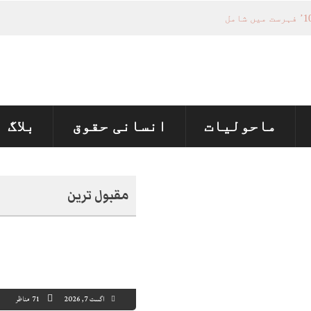
ماحولیات
انسانی حقوق
بلاگ
مقبول ترین
اگست 7, 2026
71 مناظر