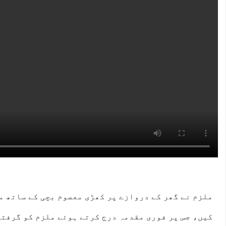
ملزم نے گھر کے دروازے پر کھڑی معصوم بچی کے ساتھ 
کیں، جس پر فوری مقدمہ درج کرتے ہوئے ملزم کو گرفتا