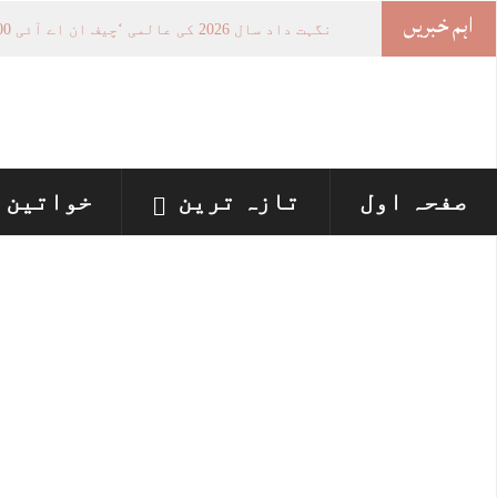
اہم خبریں
خواتین
_
صفحہ اول
تازہ ترین
خواتین