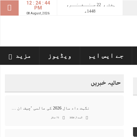
12 : 24 : 45
ہفتہ،
22
صــَــفــَــر،
PM
1448ھ
08 August, 2026
جے ایس ایم
ویڈیوز
مزید
حالیہ خبریں
نگہت داد سال 2026 کی عالمی ‘چیف ان اے آئی 100’ فہرست میں شامل
اگست 7, 2026
71 مناظر