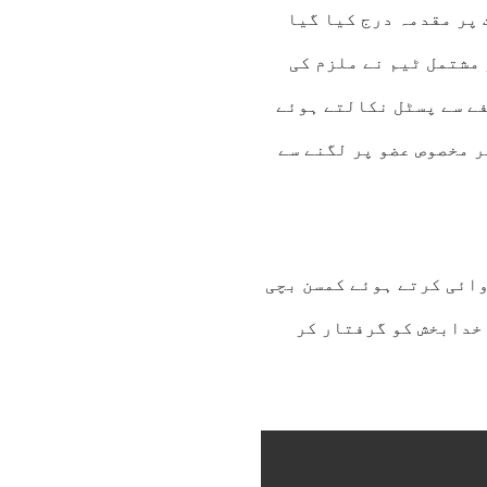
پر مقدمہ درج کیا گیا
 مشتمل ٹیم نے ملزم کی
فے سے پسٹل نکالتے ہوئے
ر مخصوص عضو پر لگنے سے
وائی کرتے ہوئے کمسن بچی
خدابخش کو گرفتار کر