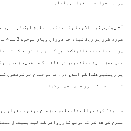
پولیس حراست سے فرار ہوگیا۔
آج پولیس کو اطلاع ملی کہ مذکورہ ملزم ایک ڈیرہ پر 
فوری طور
پر اندھا دھند فائرنگ شروع کر دی۔ فائرنگ کے تبادل
علی حمزہ اپنے ساتھیوں کی فائرنگ سے شدید زخمی ہوگ
پر ریسکیو 1122 کو اطلاع دی، تاہم تمام تر کوش
تاب نہ لا سکا اور جاں بحق ہوگیا۔
فائرنگ کرنے والے نامعلوم ملزمان موقع سے فرار ہو
ملزم کی لاش کو قانونی کارروائی کے لیے ہسپتال منتق