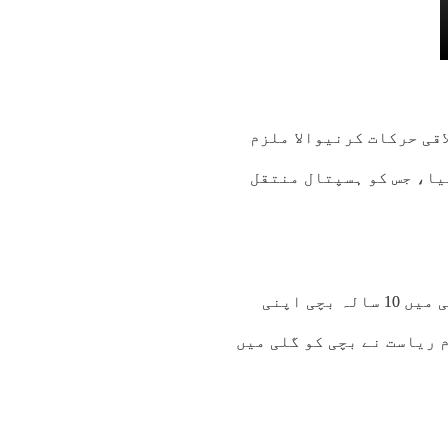
ساتھ غیر اخلاقی حرکات کرنیوالا ملزم
یا، جس کو ہسپتال منتقل
قصور کےتھانہ سٹی چونیاں کے علاقہ ظہیر آباد کالونی میں 10 سالہ بچی اپنی
 ریاست نے بچی کو گلی میں