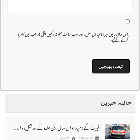
اس براؤزر میں میرا نام، ای میل، اور ویب سائٹ محفوظ رکھیں اگلی بار جب میں تبصرہ
کرنے کےلیے۔
حالیہ خبریں
غیرت کے نام پر جواں سال لڑکی تشدد کے بعد قتل، والد اور دو بھائی گرفتار
اگست 9, 2026
77 مناظر