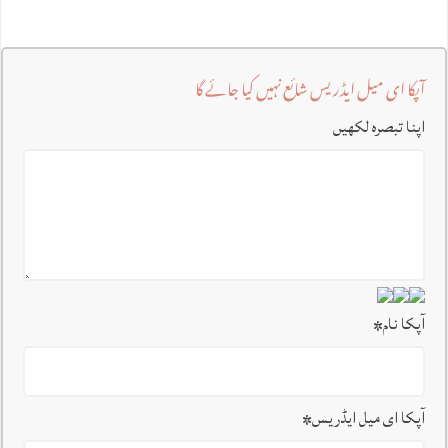
آپکا ای میل ایڈریس شائع نہیں کیا جائے گا
اپنا تبصرہ لکھیں
آپکا نام
*
آپکا ای میل ایڈریس
*