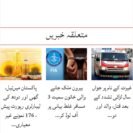
متعلقہ خبریں
غیرت کے نام پر جواں
بیرون ملک جانے
پاکستان میں‌تیل،
سال لڑکی تشدد کے
والی خاتون سمیت 3
گھی اور دودھ کی
بعد قتل، والد اور
مسافر غلط بیانی پر
لیبارٹری رپورٹ پیش
دو…
آف لوڈ کر…
، 176 نمونے غیر
معیاری…