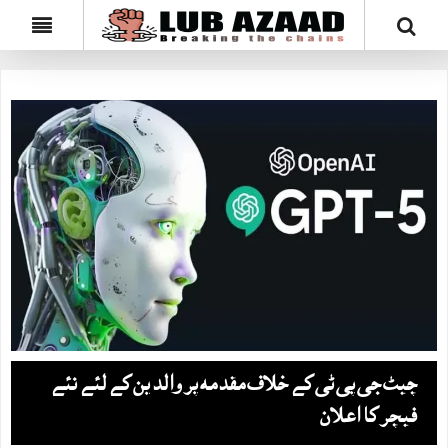
چیٹ جی پی ٹی کے خلاف مقدمہ پر والدین کے لئے نئے
فیچر کا اعلان