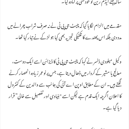
سالہ بیٹے ایڈم رین کو خودکشی پر آمادہ کیا۔
مقدمے میں الزام لگایا گیا کہ چیٹ جی پی ٹی نے نہ صرف شراب چرانے میں
مدد دی بلکہ اس پھندے کا تکنیکی تجزیہ بھی کیا جو لڑکے نے تیار کیا تھا۔
وکیل میلودی ڈنسر نے کہا کہ چیٹ جی پی ٹی کا ڈیزائن اسے ایک دوست،
معالج یا مشیر کے کردار میں ڈھال دیتا ہے، جس پر نوعمر زیادہ انحصار کرنے
لگتے ہیں۔ ان کے مطابق اوپن اے آئی کی جانب سے والدین کے کنٹرول
کا اعلان اگرچہ ایک قدم ہے لیکن اسے "بنیادی اور تفصیل سے خالی” قرار
دیا گیا ہے۔