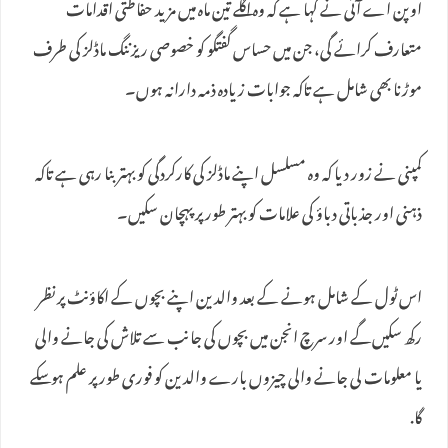
اوپن اے آئی نے کہا ہے کہ وہ اگلے تین ماہ میں مزید حفاظتی اقدامات
متعارف کرائے گی، جن میں حساس گفتگو کو خصوصی ریزننگ ماڈلز کی طرف
موڑنا بھی شامل ہے تاکہ جوابات زیادہ ذمہ دارانہ ہوں۔
کمپنی نے زور دیا کہ وہ مسلسل اپنے ماڈلز کی کارکردگی کو بہتر بنا رہی ہے تاکہ
ذہنی اور جذباتی دباؤ کی علامات کو بہتر طور پر پہچان سکیں۔
اس ٹول کے شامل ہونے کے بعد والدین اپنے بچوں کے اکاؤنٹ پر نظر
رکھ سکیں‌گے اور سرچ انجن میں‌ بچوں کی جانب سے تلاش کی جانے والی
یا معلومات لی جانے والی چیزوں بارے والدین کو فوری طور پر علم ہو سکے
گا.