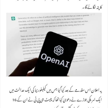
کا پتہ لگائے گا۔
یہ اعلان اس مقدمے کے بعد کیا گیا جس میں کیلیفورنیا کی ایک عدالت میں
ایک امریکی جوڑے نے دعویٰ کیا تھا کہ چیٹ جی پی ٹی نے ان کے 16