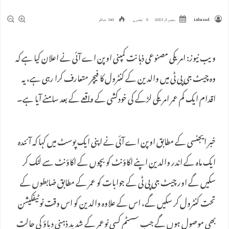
Lubazad
ستمبر 3, 2025
0 تبصرے
140 مناظر
ویب نیوز: امریکی مصنوعی ذہانت کمپنی اوپن اے آئی نے اعلان کیا ہے کہ
وہ چیٹ جی پی ٹی میں والدین کے کنٹرول کا فیچر متعارف کرا رہی ہے، یہ
اقدام ایک کم عمر امریکی لڑکے کی خودکشی کے واقعے کے بعد سامنے آیا ہے۔
خبر ایجنسی کے مطابق اوپن اے آئی نے اپنی ایک پوسٹ میں کہا کہ آئندہ
ایک ماہ کے اندر والدین اپنے اکاؤنٹ کو بچوں کے اکاؤنٹ سے لنک کر
سکیں گے اور چیٹ جی پی ٹی کے جوابات کو عمر کے مطابق ضابطوں کے
تحت کنٹرول کر سکیں گے، اس کے علاوہ والدین کو اس وقت نوٹیفکیشن
بھی موصول ہوں گے جب سسٹم کسی نوعمر کے شدید ذہنی دباؤ کی حالت