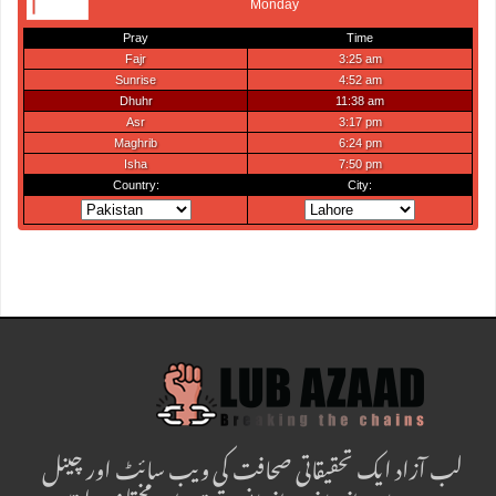
لب آزاد ایک تحقیقاتی صحافت کی ویب سائٹ اور چینل