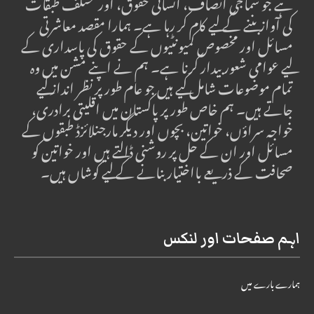
ہے جو سماجی انصاف، انسانی حقوق، اور مختلف طبقات
کی آواز بننے کے لیے کام کر رہا ہے۔ ہمارا مقصد معاشرتی
مسائل اور مخصوص کمیونٹیوں کے حقوق کی پاسداری کے
لیے عوامی شعور بیدار کرنا ہے۔ ہم نے اپنے مشن میں وہ
تمام موضوعات شامل کیے ہیں جو عام طور پر نظر انداز کیے
جاتے ہیں۔ ہم خاص طور پر پاکستان میں اقلیتی برادری،
خواجہ سراؤں، خواتین، بچوں اور دیگر مارجنلائزڈ طبقوں کے
مسائل اور ان کے حل پر روشنی ڈالتے ہیں اور خواتین کو
صحافت کے ذریعے بااختیار بنانے کے لیے کوشاں ہیں۔
اہم صفحات اور لنکس
ہمارے بارے میں