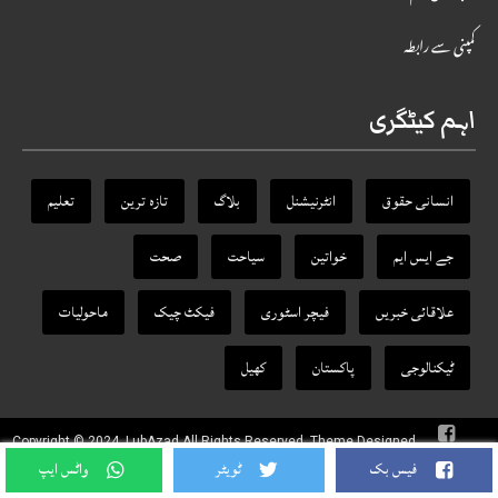
کمپنی سے رابطہ
اہم کیٹگری
انسانی حقوق
انٹرنیشنل
بلاگ
تازہ ترین
تعلیم
جے ایس ایم
خواتین
سیاحت
صحت
علاقائی خبریں
فیچر اسٹوری
فیکٹ‌ چیک
ماحولیات
ٹیکنالوجی
پاکستان
کھیل
Copyright © 2024, LubAzad All Rights Reserved. Theme Designed
By
RANKTRA
فیس بک
ٹویٹر
واٹس ایپ