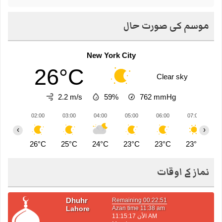
موسم کی صورت حال
New York City
26°C
Clear sky
2.2 m/s
59%
762
mmHg
02:00
03:00
04:00
05:00
06:00
07:00
0
‹
›
26°C
25°C
24°C
23°C
23°C
23°C
2
نماز کے اوقات