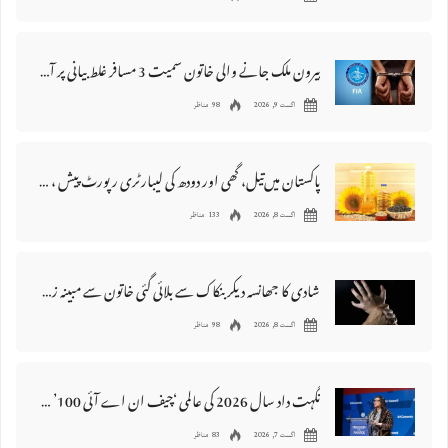
بیرون ملک جانے والی خاتون سمیت 3 مسافر غلط بیانی پر آف لوڈ کر دئیے گئے
اگست 9, 2026
98 مناظر
پاکستان میں‌تیل، گھی اور دودھ کی لیبارٹری رپورٹ پیش ، 176 نمونے غیر معیاری قرار
اگست 8, 2026
133 مناظر
شادی کا جھانسہ دیکر بنکاک سے بلائی گئی خاتون سے مبینہ زیادتی، ملزم گرفتار
اگست 8, 2026
98 مناظر
نگہت داد سال 2026 کی عالمی ‘چیف ان اے آئی 100’ فہرست میں شامل
اگست 7, 2026
83 مناظر