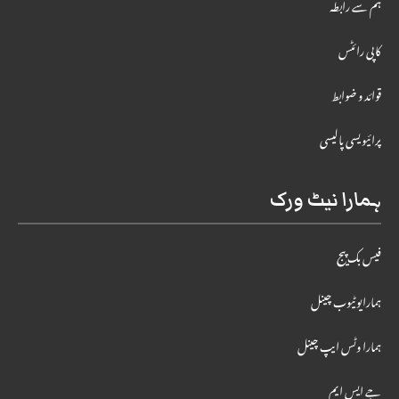
ہم سے رابطہ
کاپی رائٹس
قوائد و ضوابط
پرائیویسی پالیسی
ہمارا نیٹ ورک
فیس بک پیج
ہمارایوٹیوب چینل
ہمارا وٹس ایپ چینل
جے ایس ایم