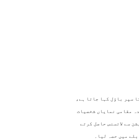
 سپر باؤل کہا جاتا ہے،
دہ مقامی نمایاں شخصیات
شن سے لائسنس حاصل کرتے