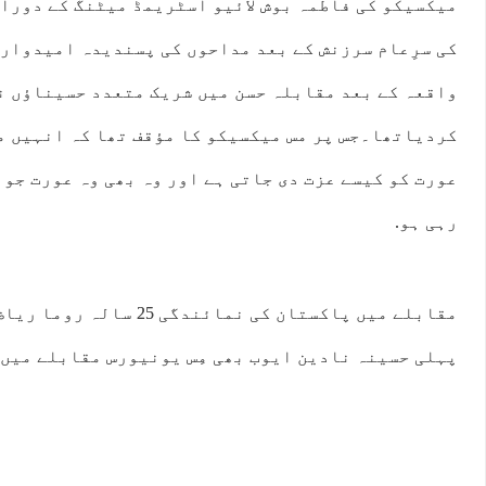
میکسیکو کی فاطمہ بوش لائیو اسٹریمڈ میٹنگ کے دورا
کی سرِعام سرزنش کے بعد مداحوں کی پسندیدہ امیدوار 
واقعہ کے بعد مقابلہ حسن میں شریک متعدد حسیناؤں نے 
کردیاتھا۔جس پر مس میکسیکو کا مؤقف تھا کہ انہیں م
عورت کو کیسے عزت دی جاتی ہے اور وہ بھی وہ عورت جو 
رہی ہو.
مقابلے میں پاکستان کی نمائند
پہلی حسینہ نادین ایوب بھی مِس یونیورس مقابلے میں