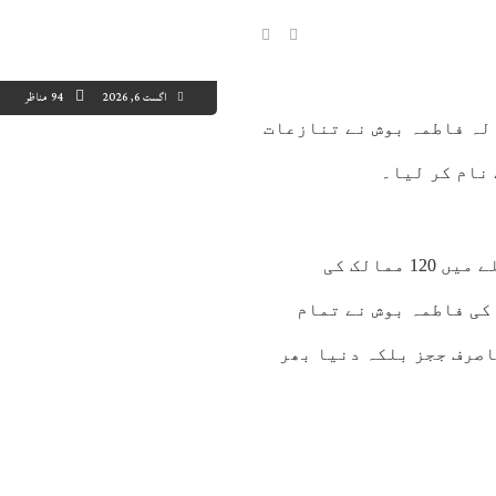
اگست 6, 2026
94 مناظر
ز:مس یونیورس کے فائنل میں میکسیکو کی 25 سالہ فاطمہ بوش نے تنازعات
7:00
18:00
19:00
20:00
21:00
22:00
23:00
00
4°C
43°C
42°C
42°C
41°C
40°C
39°C
38
تھائی لینڈ میں ہونے والے مس یونیورس 2025 کے مقابلے میں 120 ممالک کی
کی فاطمہ بوش نے تمام
صرف ججز بلکہ دنیا بھر