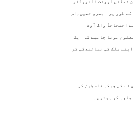
ن تھائی ایونٹ ڈائریکٹر
کے طور پر ابھری تھیں،اس
احتجاجاً واک آؤٹ
علوم ہونا چاہیے کہ ایک
اپنے ملک کی نمائندگی کر
گی 25 سالہ روما ریاض نے کی جبکہ فلسطین کی
 جلوہ گر ہوئیں۔