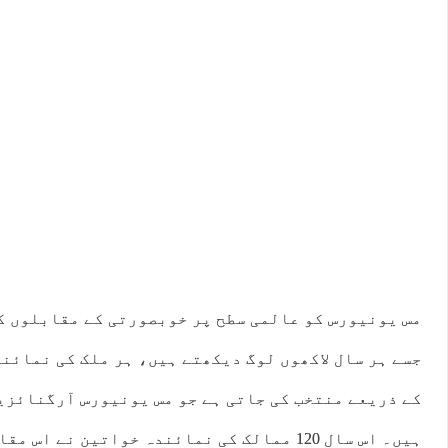
مس یونیورس کو عالمی سطح پر خوبصورتی کے مقابلوں کا
جسے ہر سال لاکھوں لوگ دیکھتے ہیں، ہر ملک کی نمائن
کے ذریعے منتخب کی جاتی ہے جو مس یونیورس آرگنائزی
ہیں۔ اس سال 120 ممالک کی نمائندہ خواتین نے اس مقابلے میں حصہ لیا۔