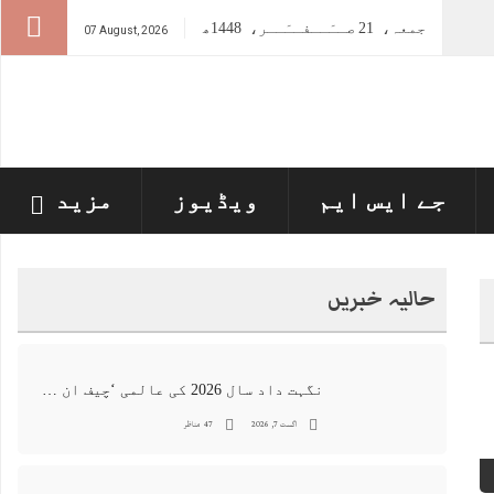
جمعہ،
21
صــَــفــَــر،
1448ھ
07 August, 2026
جے ایس ایم
ویڈیوز
مزید
حالیہ خبریں
نگہت داد سال 2026 کی عالمی ‘چیف ان اے آئی 100’ فہرست میں شامل
اگست 7, 2026
47 مناظر