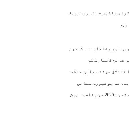
رار پائیں جبکہ وینزویلا
یں.
سرگرمیوں اور رضاکارانہ کاموں
ی فاتح ڈنمارک کی
 ٹائٹل جیتنے والی فاطمہ
ہے، مس یونیورس سماجی
مسائل اجاگر کرنے کے لیے بھی سرگرم رہتی ہیں جبکہ ستمبر 2025 میں فاطمہ بوش