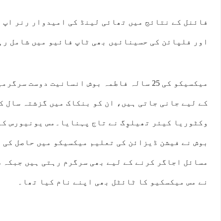
فائنل کے نتائج میں تھائی لینڈ کی امیدوار رنر اپ ق
اور فلپائن کی حسینائیں بھی ٹاپ فائیو میں شامل رہ
میکسیکو کی 25 سالہ فاطمہ بوش انسانیت دوست 
کے لیے جانی جاتی ہیں، ان کو بنکاک میں گزشتہ سال ک
وکٹوریا کیئر تھیلوِگ نے تاج پہنایا۔مس یونیورس کا
بوش نے فیشن ڈیزائن کی تعلیم میکسیکو میں حاصل کی 
نے مس میکسکیو کا ٹائٹل بھی اپنے نام کیا تھا۔