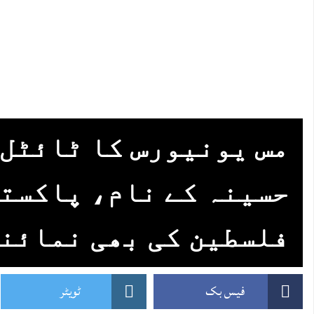
مس یونیورس کا ٹائٹل
حسینہ کے نام، پاکست
فلسطین کی بھی نمائن
فیس بک
ٹویٹر