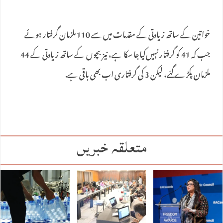
خواتین کے ساتھ زیادتی کے مقدمات میں سے 110 ملزمان گرفتار ہوئے
جب کہ 41 کو گرفتار نہیں‌کیاجا سکا ہے، نیز بچوں کے ساتھ زیادتی کے 44
ملزمان پکڑے گئے، لیکن 3 کی گرفتاری اب بھی باقی ہے.
متعلقہ خبریں