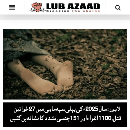
لاہور: سال 2025ء کی پہلی سہہ ماہی میں‌ 27 خواتین
قتل، 1100 اغواء اور 151 جنسی تشدد کا نشانہ بن گئیں