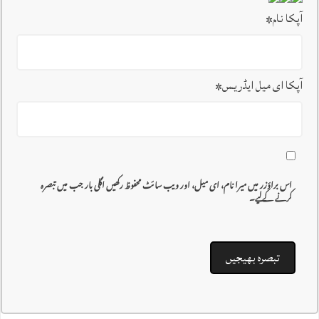
آپکا نام
*
آپکا ای میل ایڈریس
*
اس براؤزر میں میرا نام، ای میل، اور ویب سائٹ محفوظ رکھیں اگلی بار جب میں تبصرہ
کرنے کےلیے۔