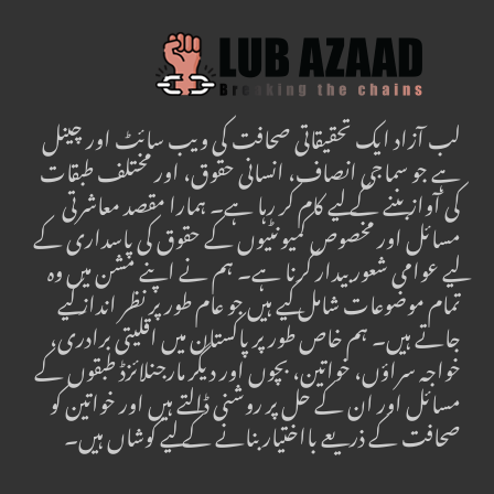
لب آزاد ایک تحقیقاتی صحافت کی ویب سائٹ اور چینل
ہے جو سماجی انصاف، انسانی حقوق، اور مختلف طبقات
کی آواز بننے کے لیے کام کر رہا ہے۔ ہمارا مقصد معاشرتی
مسائل اور مخصوص کمیونٹیوں کے حقوق کی پاسداری کے
لیے عوامی شعور بیدار کرنا ہے۔ ہم نے اپنے مشن میں وہ
تمام موضوعات شامل کیے ہیں جو عام طور پر نظر انداز کیے
جاتے ہیں۔ ہم خاص طور پر پاکستان میں اقلیتی برادری،
خواجہ سراؤں، خواتین، بچوں اور دیگر مارجنلائزڈ طبقوں کے
مسائل اور ان کے حل پر روشنی ڈالتے ہیں اور خواتین کو
صحافت کے ذریعے بااختیار بنانے کے لیے کوشاں ہیں۔