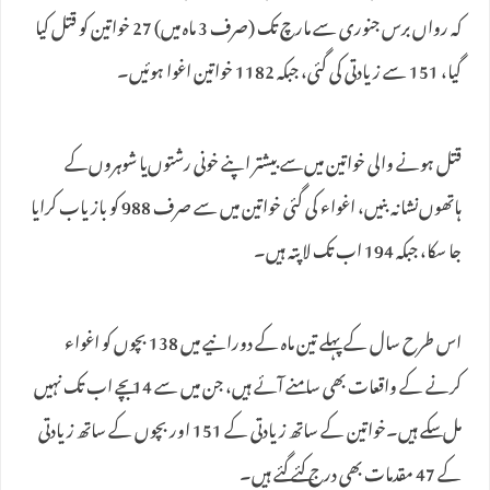
کہ رواں برس جنوری سے مارچ تک (صرف 3 ماہ میں) 27 خواتین کو قتل کیا
گیا، 151 سے زیادتی کی گئی، جبکہ 1182 خواتین اغوا ہوئیں۔
قتل ہونے والی خواتین میں‌سے بیشتر اپنے خونی رشتوں‌یا شوہروں‌کے
ہاتھوں‌نشانہ بنیں، اغواء کی گئی خواتین میں سے صرف 988 کو بازیاب کرایا
جا سکا، جبکہ 194 اب تک لاپتہ ہیں۔
اس طرح سال کے پہلے تین ماہ کے دورانیے میں 138 بچوں کو اغواء
کرنے کے واقعات بھی سامنے آئے ہیں، جن میں سے 14 بچے اب تک نہیں
مل سکے ہیں۔خواتین کے ساتھ زیادتی کے 151 اور بچوں کے ساتھ زیادتی
کے 47 مقدمات بھی درج کئے گئے ہیں۔