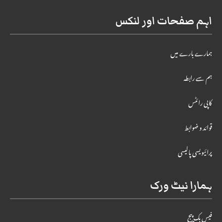
اہم صفحات اور لنکس
ہمارے بارے میں
ہم سے رابطہ
کاپی رائٹس
قوائد و ضوابط
پرائیویسی پالیسی
ہمارا نیٹ ورک
فیس بک پیج