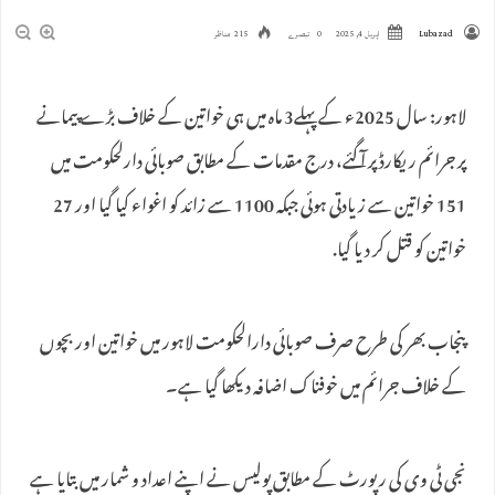
Lubazad
اپریل 4, 2025
0 تبصرے
215 مناظر
لاہور: سال 2025ء کے پہلے3 ماہ میں ہی خواتین کے خلاف بڑے پیمانے
پر جرائم ریکار‌ڈ پر آ گئے، درج مقدمات کے مطابق صوبائی دارلحکومت میں‌
151 خواتین سے زیادتی ہوئی جبکہ 1100 سے زائد کو اغواء کیا گیا اور 27
خواتین کو قتل کر دیا گیا.
پنجاب بھر کی طرح‌ صرف صوبائی دارالحکومت لاہور میں خواتین اور بچوں
کے خلاف جرائم میں خوفناک اضافہ دیکھا گیا ہے۔
نجی ٹی وی کی رپورٹ کے مطابق پولیس نے اپنے اعداد و شمار میں بتایا ہے