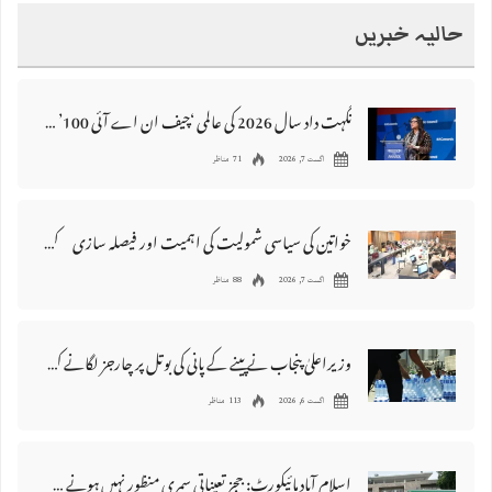
حالیہ خبریں
نگہت داد سال 2026 کی عالمی ‘چیف ان اے آئی 100’ فہرست میں شامل
اگست 7, 2026
71 مناظر
خواتین کی سیاسی شمولیت کی اہمیت اور فیصلہ سازی کے عمل میں فعال کردار
اگست 7, 2026
88 مناظر
وزیراعلیٰ پنجاب نے پینے کے پانی کی بوتل پر چارجز لگانے کی تجویز مستر دکر دی
اگست 6, 2026
113 مناظر
اسلام آباد ہائیکورٹ: ججز تعیناتی سمری منظور نہیں‌ ہونے کے خٌلاف فیصلہ محفوظ