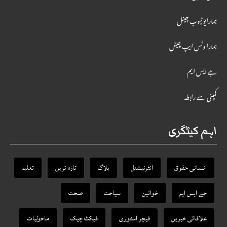
ہمارایوٹیوب چینل
ہمارا وٹس ایپ چینل
جے ایس ایم
کمپنی سے رابطہ
اہم کیٹگری
انسانی حقوق
انٹرنیشنل
بلاگ
تازہ ترین
تعلیم
جے ایس ایم
خواتین
سیاحت
صحت
علاقائی خبریں
فیچر اسٹوری
فیکٹ‌ چیک
ماحولیات