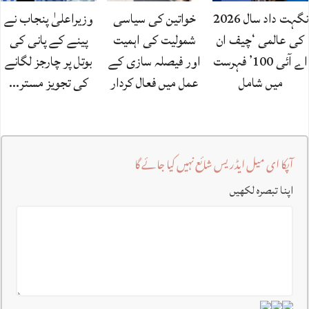
نگہت داد سال 2026
خواتین کی سیاسی
وزیراعلیٰ پنجاب نے
کی عالمی ‘چیف ان
شمولیت کی اہمیت
پینے کے پانی کی
اے آئی 100’ فہرست
اور فیصلہ سازی کے
بوتل پر چارجز لگانے
میں شامل
عمل میں فعال کردار
کی تجویز مستر…
آپکا ای میل ایڈریس شائع نہیں کیا جائے گا
اپنا تبصرہ لکھیں