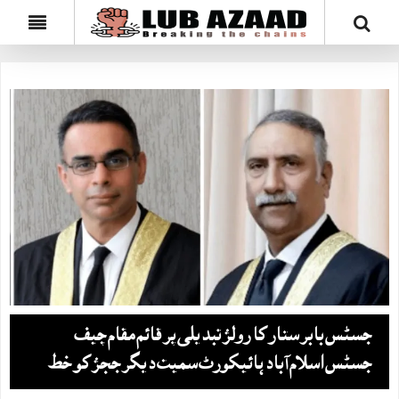
جسٹس بابر ستار کا رولز تبدیلی پر قائم مقام چیف
جسٹس اسلام آباد ہائیکورٹ سمیت دیگر ججز کو خط