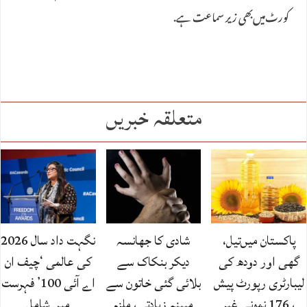
کورٹ‌میں‌بھی زیر سماعت ہے.
متعلقہ خبریں
پاکستان میں‌تیل،
شادی کا جھانسہ
نگہت داد سال 2026
گھی اور دودھ کی
دیکر بنکاک سے
کی عالمی ‘چیف ان
لیبارٹری رپورٹ پیش
بلائی گئی خاتون سے
اے آئی 100’ فہرست
، 176 نمونے غیر
مبینہ زیادتی، ملزم
میں شامل