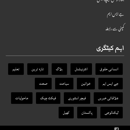
ہمارا وٹس ایپ چینل
جے ایس ایم
کمپنی سے رابطہ
اہم کیٹگری
انسانی حقوق
انٹرنیشنل
بلاگ
تازہ ترین
تعلیم
جے ایس ایم
خواتین
سیاحت
صحت
علاقائی خبریں
فیچر اسٹوری
فیکٹ‌ چیک
ماحولیات
ٹیکنالوجی
پاکستان
کھیل