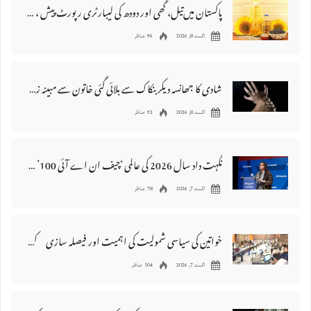
پاکستان میں‌تیل، گھی اور دودھ کی لیبارٹری رپورٹ پیش ، 176 نمونے غیر معیاری قرار
اگست 8, 2026
96 مناظر
شادی کا جھانسہ دیکر بنکاک سے بلائی گئی خاتون سے مبینہ زیادتی، ملزم گرفتار
اگست 8, 2026
92 مناظر
نگہت داد سال 2026 کی عالمی ‘چیف ان اے آئی 100’ فہرست میں شامل
اگست 7, 2026
78 مناظر
خواتین کی سیاسی شمولیت کی اہمیت اور فیصلہ سازی کے عمل میں فعال کردار
اگست 7, 2026
104 مناظر