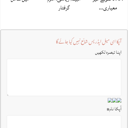
معیاری…
گرفتار
آپکا ای میل ایڈریس شائع نہیں کیا جائے گا
اپنا تبصرہ لکھیں
آپکا نام
*