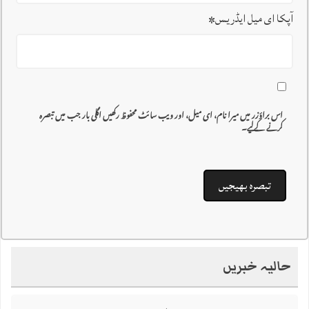
آپکا ای میل ایڈریس
*
اس براؤزر میں میرا نام، ای میل، اور ویب سائٹ محفوظ رکھیں اگلی بار جب میں تبصرہ
کرنے کےلیے۔
حالیہ خبریں