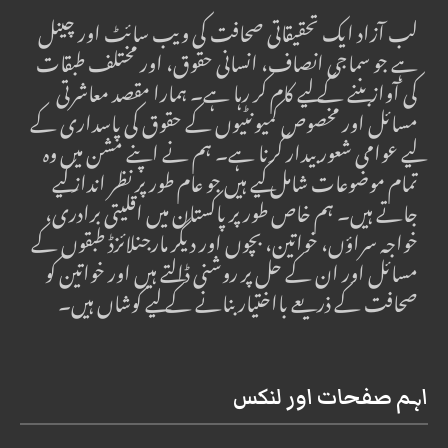
لب آزاد ایک تحقیقاتی صحافت کی ویب سائٹ اور چینل
ہے جو سماجی انصاف، انسانی حقوق، اور مختلف طبقات
کی آواز بننے کے لیے کام کر رہا ہے۔ ہمارا مقصد معاشرتی
مسائل اور مخصوص کمیونٹیوں کے حقوق کی پاسداری کے
لیے عوامی شعور بیدار کرنا ہے۔ ہم نے اپنے مشن میں وہ
تمام موضوعات شامل کیے ہیں جو عام طور پر نظر انداز کیے
جاتے ہیں۔ ہم خاص طور پر پاکستان میں اقلیتی برادری،
خواجہ سراؤں، خواتین، بچوں اور دیگر مارجنلائزڈ طبقوں کے
مسائل اور ان کے حل پر روشنی ڈالتے ہیں اور خواتین کو
صحافت کے ذریعے بااختیار بنانے کے لیے کوشاں ہیں۔
اہم صفحات اور لنکس