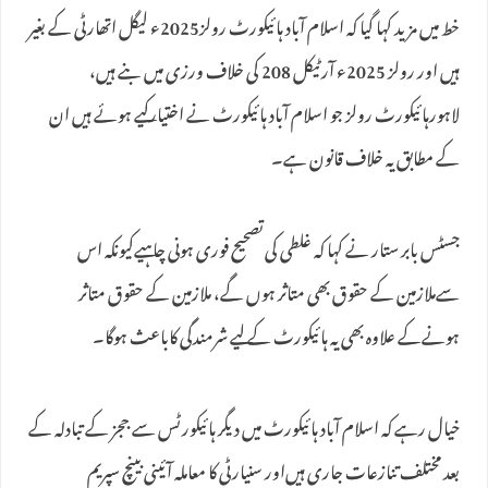
خط میں مزید کہا گیا کہ اسلام آباد ہائیکورٹ رولز2025ء لیگل اتھارٹی کے بغیر
ہیں اور رولز 2025ء آرٹیکل 208 کی خلاف ورزی میں بنے ہیں،
لاہورہائیکورٹ رولز جو اسلام آباد ہائیکورٹ نے اختیارکیے ہوئے ہیں ان
کے مطابق یہ خلاف قانون ہے۔
جسٹس بابر ستار نے کہا کہ غلطی کی تصحیح فوری ہونی چاہیےکیونکہ اس
سےملازمین کے حقوق بھی متاثر ہوں گے، ملازمین کے حقوق متاثر
ہونےکے علاوہ بھی یہ ہائیکورٹ کے لیے شرمندگی کاباعث ہوگا۔
خیال رہے کہ اسلام آباد ہائیکورٹ میں دیگر ہائیکورٹس سے ججز کے تبادلہ کے
بعد مختلف تنازعات جاری ہیں‌اور سنیارٹی کا معاملہ آئینی بینچ سپریم