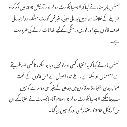
جسٹس باہر ستار نے کہا کہ لاہورہائیکورٹ رولز اور آرٹیکل 208 میں ذکرکردہ
طریقے کےخلاف رولز میں تبدیلی ہوئی، بغیر فل کورٹ میٹنگ رولز تبدیلی
خلاف قانون ہے اور فوری درستگی کے لیے اقدامات کرنے کی ضرورت
ہے۔
جسٹس بابر نے کہا کہ یہ اختیار کسی اورکو نہیں دیا جا سکتا، نا کسی اورطریقے
سے استعمال ہو سکتا ہے، طے شدہ اصول ہے جس قانون کے تحت
صوابدیدی اختیارملا وہ قانون میں تبدیلی کےبغیرکسی دوسرے کونہیں
دیےجاسکتے، لاہورہائیکورٹ رولز جو اسلام آباد ہائیکورٹ نےاختیار کیے ان
میں آرٹیکل 208 کا اختیارکسی اورکو نہیں دیاگیا۔