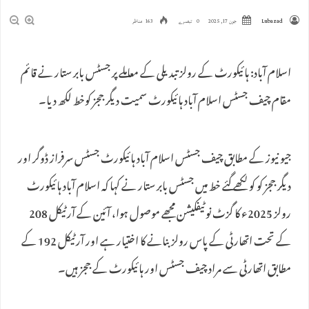
Lubazad
جون 17, 2025
0 تبصرے
163 مناظر
اسلام آباد: ہائیکورٹ کے رولز تبدیلی کے معاملے پر جسٹس بابر ستار نے قائم
مقام چیف جسٹس اسلام آباد ہائیکورٹ سمیت دیگر ججز کوخط لکھ دیا۔
جیو نیوز کے مطابق چیف جسٹس اسلام آباد ہائیکورٹ جسٹس سرفراز ڈوگر اور
دیگر ججز کو کو لکھے گئے خط میں جسٹس بابر ستار نے کہا کہ اسلام آباد ہائیکورٹ
رولز 2025ء کا گزٹ نوٹیفکیشن مجھے موصول ہوا، آئین کے آرٹیکل 208
کے تحت اتھارٹی کے پاس رولز بنانے کا اختیار ہے اور آرٹیکل 192 کے
مطابق اتھارٹی سے مراد چیف جسٹس اور ہائیکورٹ کے ججز ہیں۔