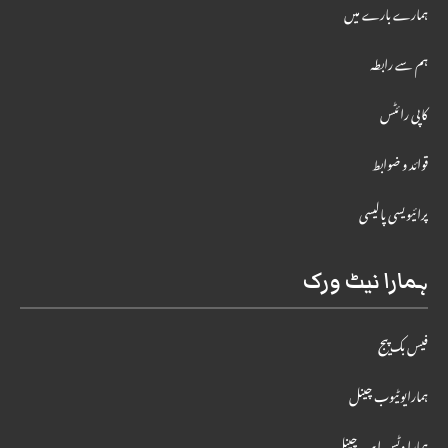
ہمارے بارے میں
ہم سے رابطہ
کاپی رائٹس
قوائد و ضوابط
پرائیویسی پالیسی
ہمارا نیٹ ورک
فیس بک پیج
ہمارایوٹیوب چینل