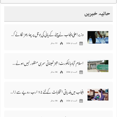
حالیہ خبریں
وزیراعلیٰ پنجاب نے پینے کے پانی کی بوتل پر چارجز لگانے کی تجویز مستر دکر دی
اگست 6, 2026
93 مناظر
اسلام آباد ہائیکورٹ: ججز تعیناتی سمری منظور نہیں‌ ہونے کے خٌلاف فیصلہ محفوظ
اگست 6, 2026
84 مناظر
پنجاب میں‌بلدیاتی انتخابات کے لئے 12 ارب روپے سے زائد مختص کرنے کی منظوری
اگست 6, 2026
84 مناظر