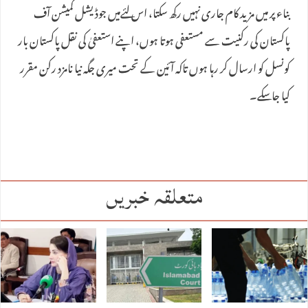
بناء پر میں مزید کام جاری نہیں رکھ سکتا، اس لئےمیں جوڈیشل کمیشن آف
پاکستان کی رکنیت سے مستعفی ہوتا ہوں، اپنے استعفیٰ کی نقل پاکستان بار
کونسل کو ارسال کر رہا ہوں تاکہ آئین کے تحت میری جگہ نیا نامزد رکن مقرر
کیا جا سکے۔
متعلقہ خبریں