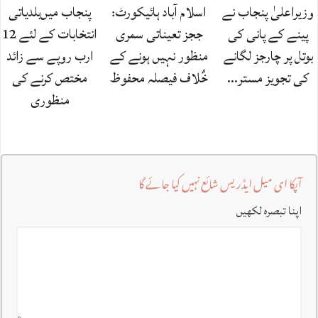
وزیراعلیٰ پنجاب نے
اسلام آباد ہائیکورٹ:
پنجاب میں‌بلدیاتی
پینے کے پانی کی
ججز تعیناتی سمری
انتخابات کے لئے 12
بوتل پر چارجز لگانے
منظور نہیں‌ ہونے کے
ارب روپے سے زائد
کی تجویز مستر…
خٌلاف فیصلہ محفوظ
مختص کرنے کی
منظوری
آپکا ای میل ایڈریس شائع نہیں کیا جائے گا
اپنا تبصرہ لکھیں