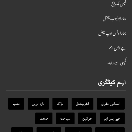
فیس بک پیج
ہمارایوٹیوب چینل
ہمارا وٹس ایپ چینل
جے ایس ایم
کمپنی سے رابطہ
اہم کیٹگری
انسانی حقوق
انٹرنیشنل
بلاگ
تازہ ترین
تعلیم
جے ایس ایم
خواتین
سیاحت
صحت