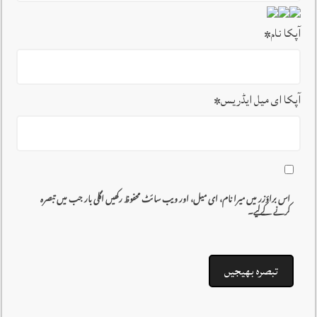
آپکا نام
*
آپکا ای میل ایڈریس
*
اس براؤزر میں میرا نام، ای میل، اور ویب سائٹ محفوظ رکھیں اگلی بار جب میں تبصرہ
کرنے کےلیے۔