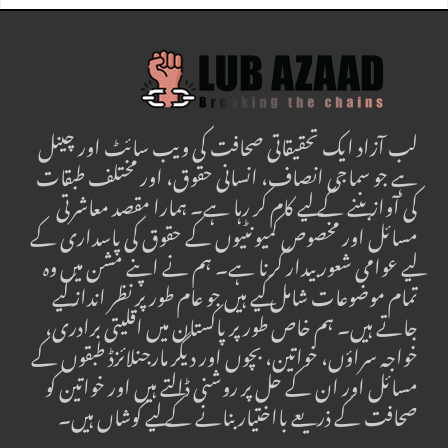
لب آزاد ایک تحقیقاتی صحافت کی ویب سائٹ اور چینل
ہے جو سماجی انصاف، انسانی حقوق، اور مختلف طبقات
کی آواز بننے کے لیے کام کر رہا ہے۔ ہمارا مقصد معاشرتی
مسائل اور مخصوص کمیونٹیوں کے حقوق کی پاسداری کے
لیے عوامی شعور بیدار کرنا ہے۔ ہم نے اپنے مشن میں وہ
تمام موضوعات شامل کیے ہیں جو عام طور پر نظر انداز کیے
جاتے ہیں۔ ہم خاص طور پر پاکستان میں اقلیتی برادری،
خواجہ سراؤں، خواتین، بچوں اور دیگر مارجنلائزڈ طبقوں کے
مسائل اور ان کے حل پر روشنی ڈالتے ہیں اور خواتین کو
صحافت کے ذریعے بااختیار بنانے کے لیے کوشاں ہیں۔