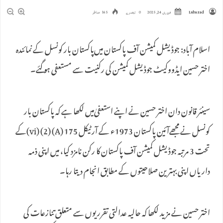
Lubazad
فروری 24, 2025
0 تبصرے
165 مناظر
اسلام آباد: جوڈیشل کمیشن آف پاکستان میں‌پاکستان بار کونسل کے نمائندہ
اختر حسین ایڈووکیٹ جوڈیشل کمیشن کی رکنیت سے مستعفی ہو گئے۔
سینئر قانون دان اختر حسین نے اپنے استعفیٰ‌میں لکھا ہے کہ پاکستان بار
کونسل نے مجھےآئین پاکستان 1973ء کے آرٹیکل 175 (A) (2) (vi)کے
تحت 3 مرتبہ جوڈیشل کمیشن آف پاکستان کا رکن نامزد کیا، میں اپنی ذمہ
داریاں اپنی بہترین صلاحیتوں کے مطابق انجام دیتا رہا۔
اختر حسین نے مزید لکھا کہ حالیہ عدالتی تقرریوں سے متعلق تنازعات کی