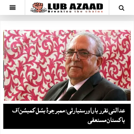
عدالتی تقرریاں‌اورسنیارٹی: ممبر جوڈیشل کمیشن آف
پاکستان مستعفی