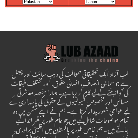
لب آزاد ایک تحقیقاتی صحافت کی ویب سائٹ اور چینل
ہے جو سماجی انصاف، انسانی حقوق، اور مختلف طبقات
کی آواز بننے کے لیے کام کر رہا ہے۔ ہمارا مقصد معاشرتی
مسائل اور مخصوص کمیونٹیوں کے حقوق کی پاسداری کے
لیے عوامی شعور بیدار کرنا ہے۔ ہم نے اپنے مشن میں وہ
تمام موضوعات شامل کیے ہیں جو عام طور پر نظر انداز کیے
جاتے ہیں۔ ہم خاص طور پر پاکستان میں اقلیتی برادری،