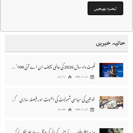
حالیہ خبریں
نگہت داد سال 2026 کی عالمی ‘چیف ان اے آئی 100’ فہرست میں شامل
اگست 7, 2026
71 مناظر
خواتین کی سیاسی شمولیت کی اہمیت اور فیصلہ سازی کے عمل میں فعال کردار
اگست 7, 2026
89 مناظر
وزیراعلیٰ پنجاب نے پینے کے پانی کی بوتل پر چارجز لگانے کی تجویز مستر دکر دی