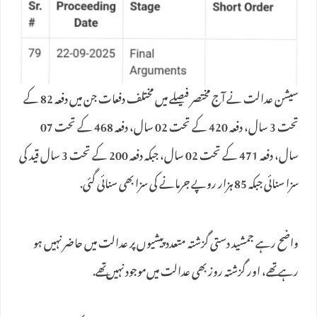
سیشن عدالت نے آج مختصر فیصلے میں مختلف دفعات جن میں دفعہ 82 کے
تحت 3 سال، دفعہ 420 کے تحت 02 سال، دفعہ 468 کے تحت 07
سال، دفعہ 471 کے تحت 02 سال، جبکہ دفعہ 200 کے تحت 3 سال قید کی
سزا سنائی جبکہ 85 ہزار روپے جرمانے کی سزا بھی سنائی گئی.
واضح رہے جمشید دستی گزشتہ متعدد پیشیوں پر عدالت میں حاضر نہیں ہو
رہے تھے، اور گزشتہ روز بھی عدالت میں‌موجود نہیں‌تھے.