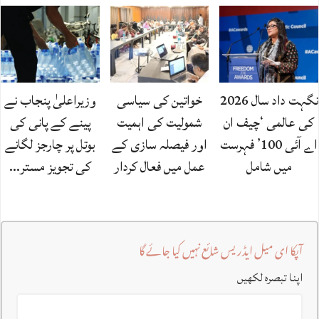
نگہت داد سال 2026
خواتین کی سیاسی
وزیراعلیٰ پنجاب نے
کی عالمی ‘چیف ان
شمولیت کی اہمیت
پینے کے پانی کی
اے آئی 100’ فہرست
اور فیصلہ سازی کے
بوتل پر چارجز لگانے
میں شامل
عمل میں فعال کردار
کی تجویز مستر…
آپکا ای میل ایڈریس شائع نہیں کیا جائے گا
اپنا تبصرہ لکھیں