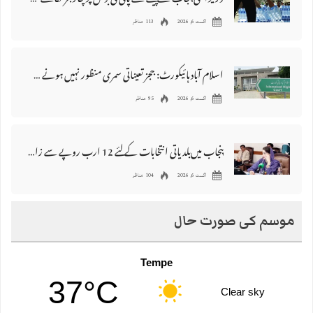
اگست 6, 2026
113 مناظر
اسلام آباد ہائیکورٹ: ججز تعیناتی سمری منظور نہیں‌ ہونے کے خٌلاف فیصلہ محفوظ
اگست 6, 2026
95 مناظر
پنجاب میں‌بلدیاتی انتخابات کے لئے 12 ارب روپے سے زائد مختص کرنے کی منظوری
اگست 6, 2026
104 مناظر
موسم کی صورت حال
Tempe
37°C
Clear sky