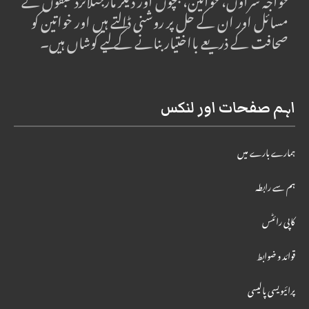
خواجہ سراؤں، خواتین، بچوں اور دیگر مارجنلائزڈ طبقوں کے
مسائل اور ان کے حل پر روشنی ڈالتے ہیں اور خواتین کو
صحافت کے ذریعے بااختیار بنانے کے لیے کوشاں ہیں۔
اہم صفحات اور لنکس
ہمارے بارے میں
ہم سے رابطہ
کاپی رائٹس
قوائد و ضوابط
پرائیویسی پالیسی