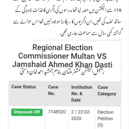
178 سے الیکشن میں حصہ لیا تھا مدرسوں کی ڈگری کاغذات نامزدگی کے
ساتھ لف کی تھیں,ان ڈگریوں کا ریکارڈ موجود نہیں تھا اس حوالے سے
گزشتہ کئی سال سے سماعت جاری تھی.