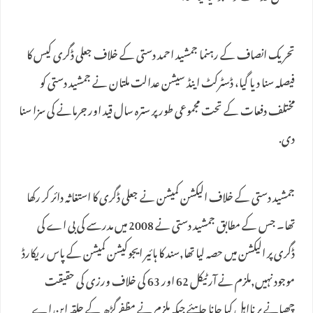
تحریک انصاف کے رہنما جمشید احمد دستی کے خلاف جعلی ڈگری کیس کا
فیصلہ سنا دیا گیا، ڈسٹرکٹ اینڈ سیشن عدالت ملتان نے جمشید دستی کو
مختلف دفعات کے تحت مجموعی طور پر سترہ سال قید اور جرمانے کی سزا سنا
دی.
جمشید دستی کے خلاف الیکشن کمیشن نے جعلی ڈگری کا استغاثہ دائر کر رکھا
تھا۔ جس کے مطابق جمشید دستی نے 2008 میں مدرسے کی بی اے کی
ڈگری پر الیکشن میں حصہ لیا تھا,سند کا ہائیر ایجوکیشن کمیشن کے پاس ریکارڈ
موجود نہیں,ملزم نے آرٹیکل 62 اور 63 کی خلاف ورزی کی حقیقت
چھپانے پر نااہل کیا جانا چاہئے جبکہ ملزم نے مظفرگڑھ کے حلقہ این اے