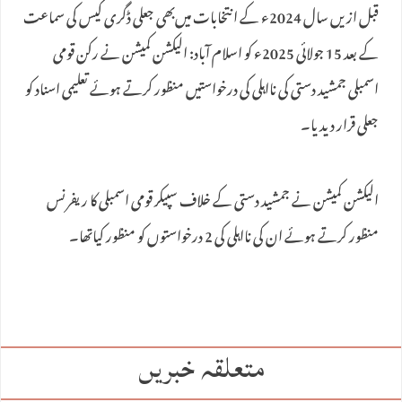
قبل ازیں سال 2024ء کے انتخابات میں‌بھی جعلی ڈگری کیس کی سماعت
کے بعد 15 جولائی 2025ء کو اسلام آباد: الیکشن کمیشن نے رکن قومی
اسمبلی جمشید دستی کی نااہلی کی درخواستیں منظور کرتے ہوئے تعلیمی اسناد کو
جعلی قرار دیدیا۔
الیکشن کمیشن نے جمشید دستی کے خلاف سپیکر قومی اسمبلی کا ریفرنس
منظور کرتے ہوئے ان کی نااہلی کی 2 درخواستوں کو منظور کیاتھا۔
متعلقہ خبریں