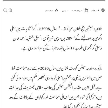
Lubazad
ستمبر 22, 2025
0 تبصرے
200 مناظر
ملتان: سیشن جج ملتان علی نواز نے سال 2008ء کے انتخابات میں‌جعلی
ڈگری پر حصہ لینے کے استغاثہ میں‌سابق ممبر قومی اسمبلی جمشید احمد خان
دستی کو مجموعی طور پر 17 سال قید و جرمانے کی سزا سنا دی ہے.
مذکورہ مقدمہ سیشن کورٹ ملتان میں سال 2020ء سے زیر سماعت تھا،
جس میں‌ 79 ویں‌پیشی پر جمشید دستی کو جاری مختصر حکم میں‌سزا سنائی گئی
ہے. قبل ازیں مقدمہ الیکشن کمیشن کی جانب مقامی مجسٹریٹ کی عدالت
میں دائر کیا گیا تھا، جس میں‌ابتدائی سماعت اور گواہان کے بیانات کے بعد
سیشن عدالت کو بھجوا یا گیا تھا.