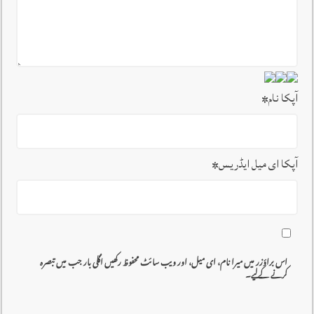
آپکا نام
*
آپکا ای میل ایڈریس
*
اس براؤزر میں میرا نام، ای میل، اور ویب سائٹ محفوظ رکھیں اگلی بار جب میں تبصرہ
کرنے کےلیے۔