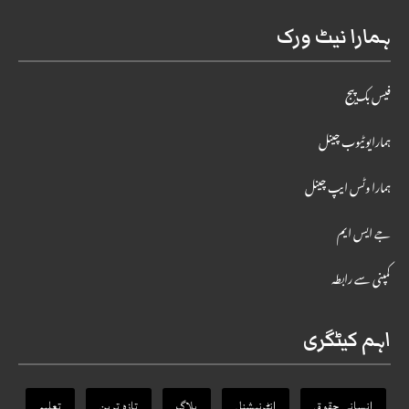
ہمارا نیٹ ورک
فیس بک پیج
ہمارایوٹیوب چینل
ہمارا وٹس ایپ چینل
جے ایس ایم
کمپنی سے رابطہ
اہم کیٹگری
انسانی حقوق
انٹرنیشنل
بلاگ
تازہ ترین
تعلیم