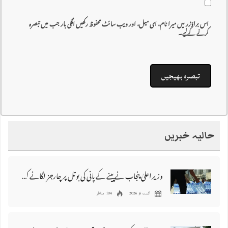
اس براؤزر میں میرا نام، ای میل، اور ویب سائٹ محفوظ رکھیں اگلی بار جب میں تبصرہ
کرنے کےلیے۔
حالیہ خبریں
وزیراعلیٰ پنجاب نے پینے کے پانی کی بوتل پر چارجز لگانے کی تجویز مستر دکر دی
اگست 6, 2026
104 مناظر