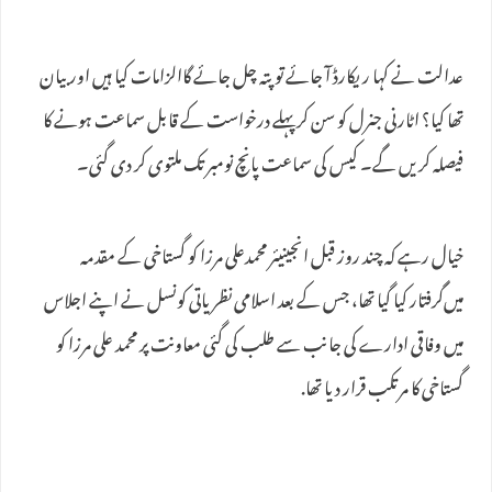
عدالت نے کہا ریکارڈ آ جائے تو پتہ چل جائے گاالزامات کیا ہیں اور بیان
تھا کیا؟ اٹارنی جنرل کو سن کر پہلے درخواست کے قابل سماعت ہونے کا
فیصلہ کریں گے۔ کیس کی سماعت پانچ نومبر تک ملتوی کر دی گئی۔
خیال رہے کہ چند روز قبل انجینیئر محمدعلی مرزا کو گستاخی کے مقدمہ
میں‌گرفتار کیا گیا تھا، جس کے بعد اسلامی نظریاتی کونسل نے اپنے اجلاس
میں وفاقی ادارے کی جانب سے طلب کی گئی معاونت پر محمد علی مرزا کو
گستاخی کا مرتکب قرار دیا تھا.