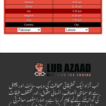
لب آزاد ایک تحقیقاتی صحافت کی ویب سائٹ اور چینل
ہے جو سماجی انصاف، انسانی حقوق، اور مختلف طبقات
کی آواز بننے کے لیے کام کر رہا ہے۔ ہمارا مقصد معاشرتی