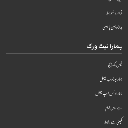
قوائد و ضوابط
پرائیویسی پالیسی
ہمارا نیٹ ورک
فیس بک پیج
ہمارایوٹیوب چینل
ہمارا وٹس ایپ چینل
جے ایس ایم
کمپنی سے رابطہ