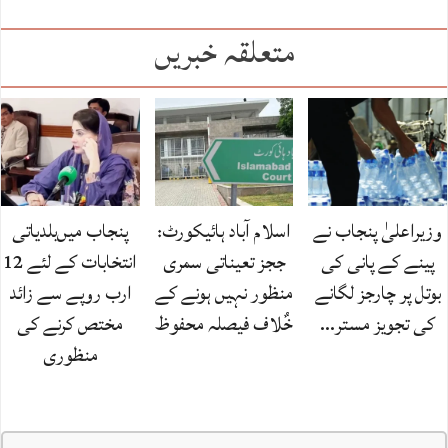
متعلقہ خبریں
وزیراعلیٰ پنجاب نے
اسلام آباد ہائیکورٹ:
پنجاب میں‌بلدیاتی
پینے کے پانی کی
ججز تعیناتی سمری
انتخابات کے لئے 12
بوتل پر چارجز لگانے
منظور نہیں‌ ہونے کے
ارب روپے سے زائد
کی تجویز مستر…
خٌلاف فیصلہ محفوظ
مختص کرنے کی
منظوری