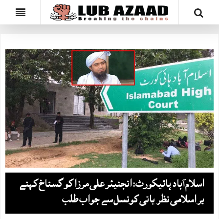
اسلام آباد ہائیکورٹ: انجنیئر علی مرزا کو گستاخ کہنے
پر اسلامی نظریاتی کونسل سے جواب طلب