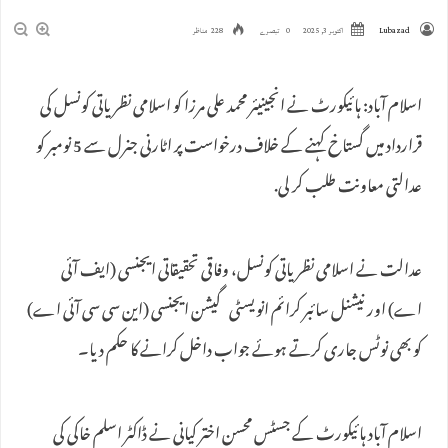
Lubazad
اکتوبر 3, 2025
0 تبصرے
228 مناظر
اسلام آباد: ہائیکورٹ نے انجینیئر محمد علی مرزا کو اسلامی نظریاتی کونسل کی
قرارداد میں گستاخ کہنے کے خلاف درخواست پر اٹارنی جنرل سے 5 نومبر کو
عدالتی معاونت طلب کر لی.
عدالت نے اسلامی نظریاتی کونسل، وفاقی تحقیقاتی ایجنسی (ایف آئی
اے) اور نیشنل سائبر کرائم انویسٹی گیشن ایجنسی (این سی سی آئی اے)
کو بھی نوٹس جاری کرتے ہوئے جواب داخل کرانے کا حکم دیا۔
اسلام آباد ہائیکورٹ کے جسٹس محسن اختر کیانی نے ڈاکٹر اسلم خاکی کی