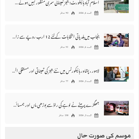
اسلام آباد ہائیکورٹ: ججز تعیناتی سمری منظور نہیں‌ ہونے کے خٌلاف فیصلہ محفوظ
اگست 6, 2026
90 مناظر
پنجاب میں‌بلدیاتی انتخابات کے لئے 12 ارب روپے سے زائد مختص کرنے کی منظوری
اگست 6, 2026
93 مناظر
لاہور ، پشاور ہائیکورٹس میں نئے ججز کی تعیناتی اور مستقلی التواء کا شکار
اگست 5, 2026
77 مناظر
جھگڑے پر بیٹے نے لوہے کی راڈ سے بوڑھی ماں اور ہمسائی کو قتل کردیا
اگست 5, 2026
138 مناظر
موسم کی صورت حال