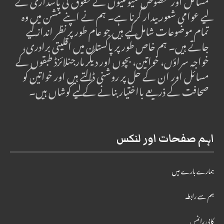
مسائل اور مخصوص کمیونٹیوں کے حقوق کی پاسداری کے
لیے عوامی شعور بیدار کرنا ہے۔ ہم نے اپنے مشن میں وہ
تمام موضوعات شامل کیے ہیں جو عام طور پر نظر انداز کیے
جاتے ہیں۔ ہم خاص طور پر پاکستان میں اقلیتی برادری،
خواجہ سراؤں، خواتین، بچوں اور دیگر مارجنلائزڈ طبقوں کے
مسائل اور ان کے حل پر روشنی ڈالتے ہیں اور خواتین کو
صحافت کے ذریعے بااختیار بنانے کے لیے کوشاں ہیں۔
اہم صفحات اور لنکس
ہمارے بارے میں
ہم سے رابطہ
کاپی رائٹس