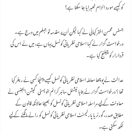
کو کیسے مورد الزام ٹھہرایا جا سکتا ہے؟
جسٹس محسن اختر کیانی نے کہا لیکن اُن پر مقدمہ تو جہلم میں درج ہے۔
درخواست گزار نے کہا اسلامی نظریاتی کونسل یہاں ہے، میں نے اس کی
قردارار کو چیلنج کیا ہے۔
عدالت نے پوچھا معاملہ اسلامی نظریاتی کونسل کیسے پہنچا کسی نے ریفر کیا
تھا ؟ درخواست گزار نے بتایا نیشنل سائبر کرائم انویسٹی گیشن ایجنسی نے
معاونت کے لیے مراسلہ اسلامی نظریاتی کونسل کو بھیجا حالانکہ قانون کے
مطابق صدر، گورنر یا پارلیمنٹ اسلامی نظریاتی کونسل کو رائے مانگنے کے لیے
لکھ سکتی ہے۔