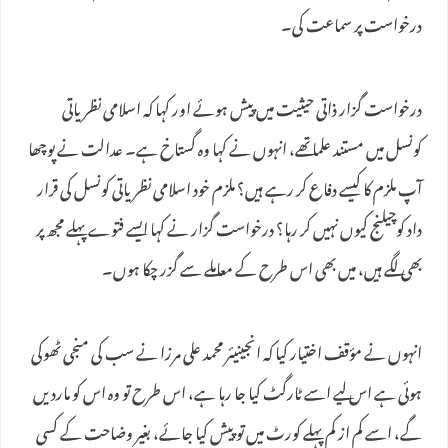
درخواست پر سماعت کی۔
درخواست گزار ذاتی حیثیت میں پیش ہوئے اور کہا کہ اسلامی نظریاتی
کونسل میں مستند علما تھے، انہوں نے کہا وہ گستاخ ہے۔ عدالت نے پوچھا
آپ ملزم کا کیسے دفاع کر رہے ہیں؟ ملزم خود اسلامی نظریاتی کونسل کی قرار
داد کوچیلنج کیوں نہیں کر رہا؟ درخواست گزار نے کہا ایسے فتوے پہلے مجھ پر
بھی لگے ہیں، میں بھی اس طرح کے معاملے سے گزر چکا ہوں۔
انہوں نے مؤقف اختیار کیا کہ انجینیئر محمد علی مرزا نے سب کی منجی ٹھوکی
ہوئی ہے اس لیے اسے ٹارگٹ کیا جا رہا ہے، اس طرح تو وہ اس کو ماردیں
گے، اسے کم از کم پہلے کورٹ میں تو پیش کیا جائے، بغیر وضاحت کے کسی