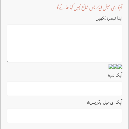
آپکا ای میل ایڈریس شائع نہیں کیا جائے گا
اپنا تبصرہ لکھیں
آپکا نام
*
آپکا ای میل ایڈریس
*