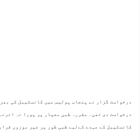
درخواست گزار نے پنجاب پولیس میں کانسٹیبل کی بھرت
درخواست دی تھی۔ مقررہ طبی معیار پر پورا نہ اترنے
کانسٹیبل کے عہدے کےلیے طبی طور پر غیر موزوں قرار