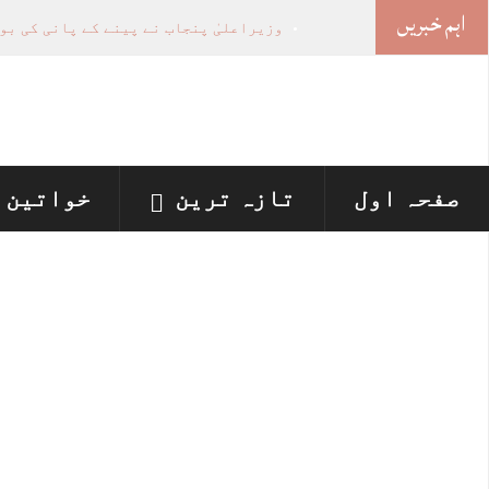
اہم خبریں
وزیراعلیٰ پنجاب نے پینے کے پانی کی بو
اسلام آباد ہائیکورٹ: ججز تعیناتی سمری 
پنجاب میں‌بلدیاتی انتخابات کے لئے 12 ارب روپے سے زائد مختص کرنے کی منظوری
لاہور ، پشاور ہائیکورٹس میں نئے ججز ک
جھگڑے پر بیٹے نے لوہے کی راڈ سے بوڑھی
صفحہ اول
تازہ ترین
خواتین