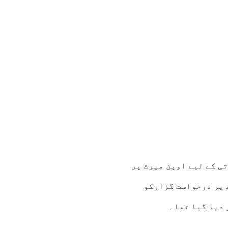
ی کے لیے اوپن میرٹ پر
 پر درخواست گزارکو
 دیا گیا تھا۔