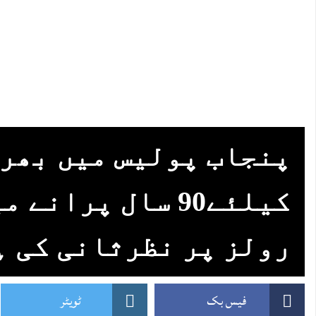
پنجاب پولیس میں بھر
کیلئے90 سال پرانے
رولز پر نظرثانی کی ہ
فیس بک
ٹویٹر