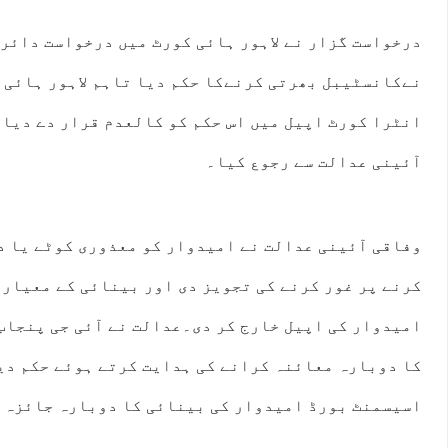
درخواست گزار نے لاہور ہائی کورٹ میں درخواست دائر
نےکانسٹیبل بھرتی کرنےکا حکم دیا تاہم لاہور ہائی 
انٹرا کورٹ اپیل میں اس حکم کو کالعدم قرار دے دیا 
آئینی عدالت سے رجوع کیا۔
وفاقی آئینی عدالت نے امیدوار کو معذوری کوٹے یا د
کرنے پر غور کرنے کی تجویز دی اور بینائی کے معیار 
امیدوار کی اپیل خارج کر دی۔عدالت نے آئی جی پنجاب
کا دوبارہ معائنہ کرانے کی ہدایت کرتے ہوئے حکم دی
اسیسمنٹ بورڈ امیدوار کی بینائی کا دوبارہ جائزہ 