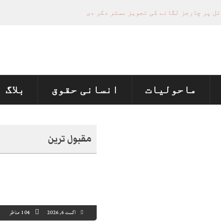
تل پر چارجز لگانے کی تجویز مستر دکر دی
منظور نہیں‌ ہونے کے خٌلاف فیصلہ محفوظ
ی تعیناتی اور مستقلی التواء کا شکار
 ماں اور ہمسائی کو قتل کردیا
ماحولیات
انسانی حقوق
بلاگ
مقبول ترین
اگست 6, 2026
104 مناظر