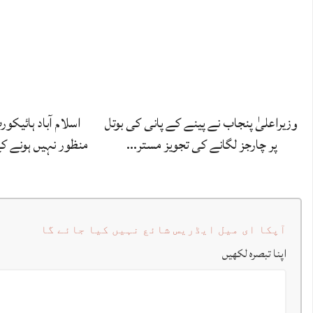
وزیراعلیٰ پنجاب نے پینے کے پانی کی بوتل
اسلام آباد ہائیکو
پر چارجز لگانے کی تجویز مستر…
منظور نہیں‌ ہونے 
آپکا ای میل ایڈریس شائع نہیں کیا جائے گا
اپنا تبصرہ لکھیں