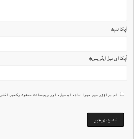
آپکا نام
*
آپکا ای میل ایڈریس
*
اس براؤزر میں میرا نام، ای میل، اور ویب سائٹ محفوظ رکھیں اگلی