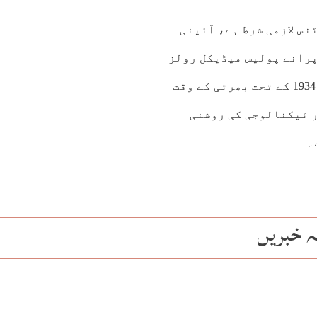
نس لازمی شرط ہے، آئینی
 سیکریٹری اور آئی جی پنجاب کو 90 سال پرانے پولیس میڈیکل رولز
پر نظرثانی کی ہدایت بھی کی اور کہا کہ پولیس رولز 1934 کے تحت بھرتی کے وقت
ر ٹیکنالوجی کی روشنی
۔
ہ خبریں