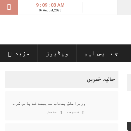
9 : 09 : 04 AM
07 August, 2026
جے ایس ایم
ویڈیوز
مزید
حالیہ خبریں
وزیراعلیٰ پنجاب نے پینے کے پانی کی بوتل پر چارجز لگانے کی تجویز مستر دکر دی
اگست 6, 2026
104 مناظر