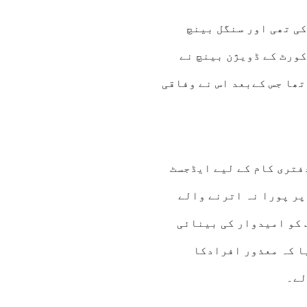
کی تھی اور سنگل بینچ
کورٹ کے ڈویژن بینچ نے
تھا جس کےبعد اس نے وفاقی
فتری کام کے لیے ایڈجسٹ
پر پورا نہ اترنے والے
 کو امیدوار کی بینائی
ا کہ معذور افرادکا
لے۔