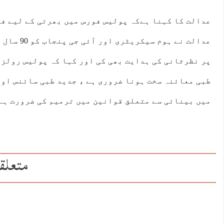
عدالت کا کہنا ہےکہ پولیس فورس میں بھرتی کے لیے فٹ
عدالت نے ہوم
طبی معائنہ سخت ہونا ضروری ہے ، جدید طبی سائنس او
میں بینائی سے متعلق قوانین میں ترمیم کی ضرورت ہے
متعلق