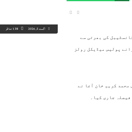
اگست 5, 2026
138 مناظر
کانسٹیبل کی بھرتی سے
 کرتے ہوئے حکم دیا ہےکہ 90 سال پرانے پولیس میڈیکل رولز
8:00
09:00
10:00
11:00
12:00
13:00
14:00
15
3°C
35°C
37°C
39°C
41°C
42°C
43°C
44
محمد کریم خان آغا نے
فیصلہ جاری کیا۔