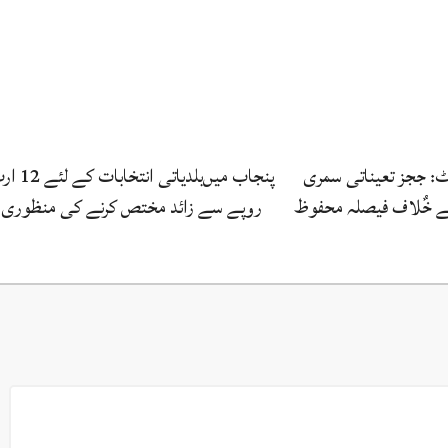
رٹ: ججز تعیناتی سمری
پنجاب میں‌بلدیاتی انتخابات
کے خٌلاف فیصلہ محفوظ
روپے سے زائد مختص کرنے کی منظوری