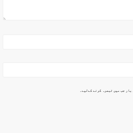
 بار جب میں تبصرہ کرنے کےلیے۔