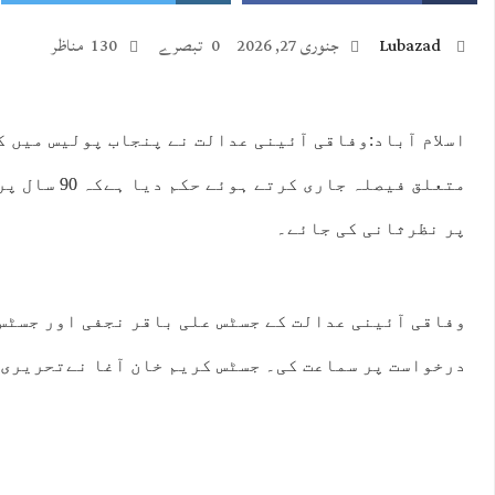
Lubazad
جنوری 27, 2026
0 تبصرے
130 مناظر
اسلام آباد:وفاقی آئینی عدالت نے پنجاب پولیس میں 
متعلق فیصلہ جاری
:00
16:00
17:00
18:00
19:00
20:00
21:00
22:
پر نظرثانی کی جائے۔
°C
43°C
43°C
42°C
42°C
41°C
40°C
39
وفاقی آئینی عدالت کے جسٹس علی باقر نجفی اور جسٹس 
درخواست پر سماعت کی۔ جسٹس کریم خان آغا نےتحریری 