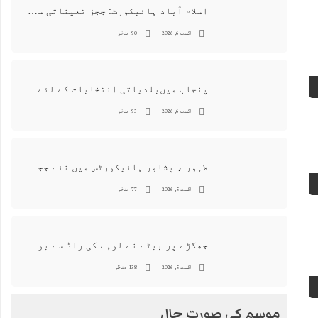
اسلام آباد ہائیکورٹ: ججز تعیناتی سمری منظور نہیں‌ ہونے کے خٌلاف فیصلہ محفوظ
اگست 6, 2026
90 مناظر
پنجاب میں‌بلدیاتی انتخابات کے لئے 12 ارب روپے سے زائد مختص کرنے کی منظوری
اگست 6, 2026
93 مناظر
لاہور ، پشاور ہائیکورٹس میں نئے ججز کی تعیناتی اور مستقلی التواء کا شکار
اگست 5, 2026
77 مناظر
جھگڑے پر بیٹے نے لوہے کی راڈ سے بوڑھی ماں اور ہمسائی کو قتل کردیا
اگست 5, 2026
138 مناظر
موسم کی صورت حال