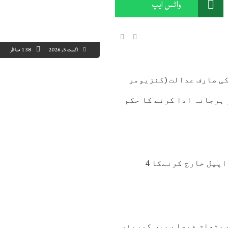
واٹس ایپ
اگست 5, 2026
138 مناظر
کی صارف عدالت (کنزیومر
7:00
08:00
09:00
10:00
11:00
12:00
13:00
14
 ہرجانہ ادا کرنے کا حکم
1°C
33°C
35°C
37°C
39°C
41°C
42°C
43
لاہور ہائیکورٹ کے جسٹس انوار حسین نے ٹی سی ایس کی اپیل خارج کرنےکا 4
 متعلق فیصلے میں کوریئر