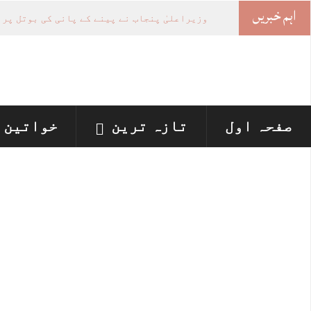
اہم خبریں
-
صفحہ اول
تازہ ترین
خواتین