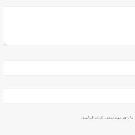
 بار جب میں تبصرہ کرنے کےلیے۔