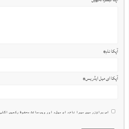
آپکا نام
*
آپکا ای میل ایڈریس
*
اس براؤزر میں میرا نام، ای میل، اور ویب سائٹ محفوظ رکھیں اگلی