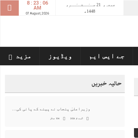
8 : 23 : 07
جمعہ،
21
صــَــفــَــر،
AM
1448ھ
07 August, 2026
جے ایس ایم
ویڈیوز
مزید
حالیہ خبریں
وزیراعلیٰ پنجاب نے پینے کے پانی کی بوتل پر چارجز لگانے کی تجویز مستر دکر دی
اگست 6, 2026
104 مناظر