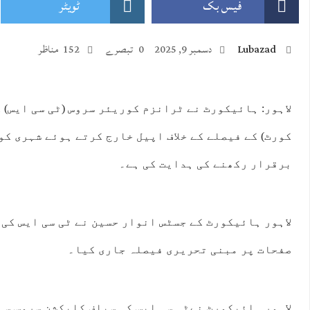
فیس بک
ٹویٹر
Lubazad
دسمبر 9, 2025
0 تبصرے
152 مناظر
لاہور: ہائیکورٹ نے ٹرانزم کوریئر سروس (ٹی سی ایس) 
:00
15:00
16:00
17:00
18:00
19:00
20:00
21:
کورٹ) کے فیصلے کے خلاف اپیل خارج کرتے ہوئے شہری کو
°C
44°C
43°C
43°C
42°C
42°C
41°C
40
برقرار رکھنے کی ہدایت کی ہے۔
صفحات پر مبنی تحریری فیصلہ جاری کیا۔
لاہور ہائیکورٹ نےٹی سی ایس کی سیلف کلیکشن سروس سے