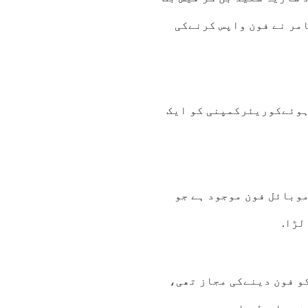
امر نے فون واپس کرنےکی
 ہوئےکوریئرکمپنی کو ایک
موبائل فون موجود ہے جو
لڑا.
و فون دینےکی مجاز تھی،