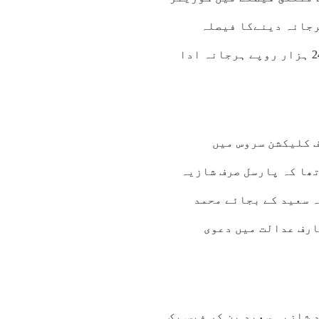
ایک لاکھ 24 ہزار روپے ہرجانہ دینےکا فیصلہ
برقرار رکھا۔صارف عدالت نے 2022 میں شہری کو 1 لاکھ24 ہزار روپے ہرجانہ ادا
ف کلیکشن سروس میں
تھا کہ پارسل صرف شازیہ
 سعید کے بجائے محمد
ارف عدالت میں دعوی
 شازیہ سعید بن کر فیس بک