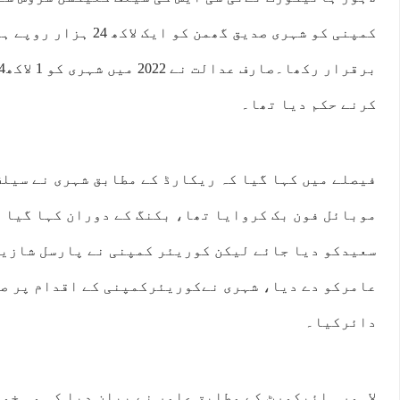
کمپنی کو شہری صدیق گھمن کو 
کرنے حکم دیا تھا۔
فیصلے میں کہا گیا کہ ریکارڈ کے مطابق شہری نے سیل
موبائل فون بک کروایا تھا، بکنگ کے دوران کہا گیا 
سعیدکو دیا جائے لیکن کوریئر کمپنی نے پارسل شازیہ
عامرکو دے دیا، شہری نےکوریئرکمپنی کے اقدام پر ص
دائرکیا۔
لاہور ہائیکورٹ کے مطابق عامر نے بیان دیا کہ وہ خود