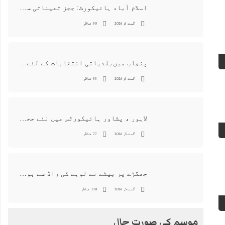
اسلام آباد ہائیکورٹ: ججز تعیناتی سمری منظور نہیں‌ ہونے کے خٌلاف فیصلہ محفوظ
اگست 6, 2026
90 مناظر
پنجاب میں‌بلدیاتی انتخابات کے لئے 12 ارب روپے سے زائد مختص کرنے کی منظوری
اگست 6, 2026
93 مناظر
لاہور ، پشاور ہائیکورٹس میں نئے ججز کی تعیناتی اور مستقلی التواء کا شکار
اگست 5, 2026
77 مناظر
جھگڑے پر بیٹے نے لوہے کی راڈ سے بوڑھی ماں اور ہمسائی کو قتل کردیا
اگست 5, 2026
138 مناظر
موسم کی صورت حال