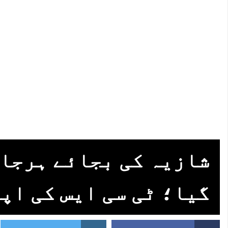
شازیہ کی بجائے ہرجان
گیا؛ ٹی سی ایس کی اپ