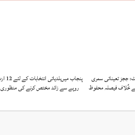
رٹ: ججز تعیناتی سمری
پنجاب میں‌بلدیاتی انتخابات
کے خٌلاف فیصلہ محفوظ
روپے سے زائد مختص کرنے کی منظوری