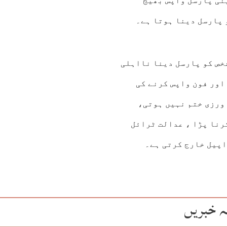
نی پارسل واپس بھیج
 پارسل دینا ہوتا ہے۔
خص کو پارسل دینا نااہلی
اور فون واپس کرنے کی
 ورزی ختم نہیں ہوتی،
رنا پڑا ، عدالت ٹرائل
اپیل خارج کرتی ہے۔
ہ خبریں