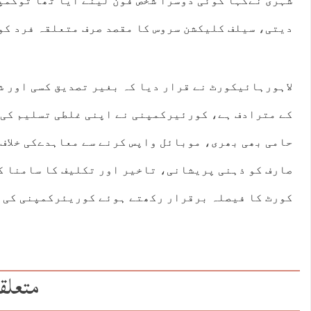
شہری نےکہا کوئی دوسرا شخص فون لینے آیا تھا توکمپ
دیتی، سیلف کلیکشن سروس کا مقصد صرف متعلقہ فرد کو
لاہورہائیکورٹ نے قرار دیا کہ بغیر تصدیق کسی اور ش
کے مترادف ہے، کورئیرکمپنی نے اپنی غلطی تسلیم کی 
حامی بھی بھری، موبائل واپس کرنے سے معاہدےکی خلاف
صارف کو ذہنی پریشانی، تاخیر اور تکلیف کا سامنا ک
کورٹ کا فیصلہ برقرار رکھتے ہوئے کوریئرکمپنی کی 
متعلق