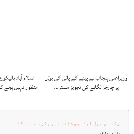
وزیراعلیٰ پنجاب نے پینے کے پانی کی بوتل
اسلام آباد ہائیکو
پر چارجز لگانے کی تجویز مستر…
منظور نہیں‌ ہونے 
آپکا ای میل ایڈریس شائع نہیں کیا جائے گا
اپنا تبصرہ لکھیں