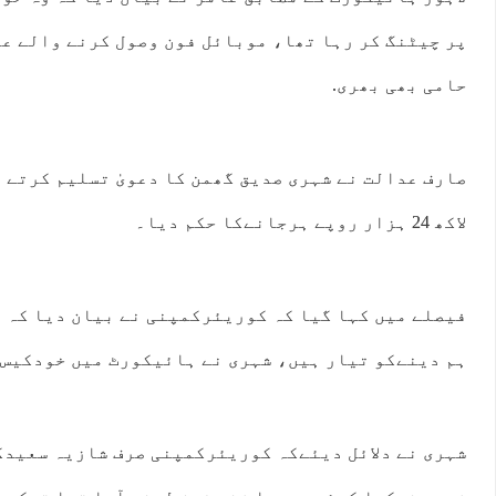
پر چیٹنگ کر رہا تھا، موبائل فون وصول کرنے والے ع
حامی بھی بھری.
صارف عدالت نے شہری صدیق گھمن کا دعویٰ تسلیم کرتے
لاکھ 24 ہزار روپے ہرجانےکا حکم دیا۔
فیصلے میں کہا گیا کہ کوریئرکمپنی نے بیان دیا کہ 
ہم دینےکو تیار ہیں، شہری نے ہائیکورٹ میں خودکیس 
شہری نے دلائل دیئےکہ کوریئرکمپنی صرف شازیہ سعیدک