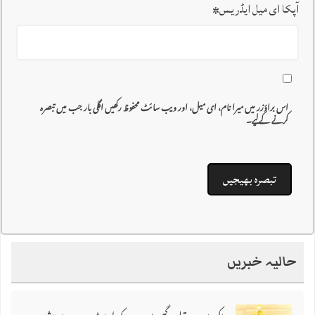
آپکا ای میل ایڈریس
*
اس براؤزر میں میرا نام، ای میل، اور ویب سائٹ محفوظ رکھیں اگلی بار جب میں تبصرہ
کرنے کےلیے۔
حالیہ خبریں