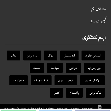
جے ایس ایم
کمپنی سے رابطہ
اہم کیٹگری
انسانی حقوق
انٹرنیشنل
بلاگ
تازہ ترین
تعلیم
جے ایس ایم
خواتین
سیاحت
صحت
علاقائی خبریں
فیچر اسٹوری
فیکٹ‌ چیک
ماحولیات
ٹیکنالوجی
پاکستان
کھیل
Copyright © 2024, LubAzad All Rights Reserved. Theme Designed