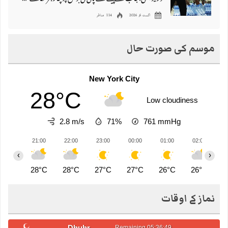
اگست 6, 2026
114 مناظر
موسم کی صورت حال
New York City
28°C
Low cloudiness
2.8 m/s
71%
761
mmHg
21:00
22:00
23:00
00:00
01:00
02:00
0
‹
›
28°C
28°C
27°C
27°C
26°C
26°C
2
نماز کے اوقات