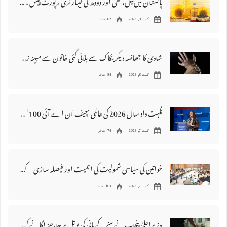
پاکستان میں‌تیل، گھی اور دودھ کی لیبارٹری رپورٹ پیش ، 176 نمونے غیر معیاری قرار
اگست 8, 2026
82 مناظر
شادی کا جھانسہ دیکر بنکاک سے بلائی گئی خاتون سے مبینہ زیادتی، ملزم گرفتار
اگست 8, 2026
84 مناظر
نگہت داد سال 2026 کی عالمی ‘چیف ان اے آئی 100’ فہرست میں شامل
اگست 7, 2026
74 مناظر
خواتین کی سیاسی شمولیت کی اہمیت اور فیصلہ سازی کے عمل میں فعال کردار
اگست 7, 2026
103 مناظر
وزیراعلیٰ پنجاب نے پینے کے پانی کی بوتل پر چارجز لگانے کی تجویز مستر دکر دی