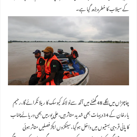
کے سیلاب کا خطرہ بڑھ گیا ہے۔
چاچڑاں میں اگلے 48 گھنٹے میں آٹھ سےنو لاکھ کیوسک کا ریلا ٹکرائے گا،رحیم
یارخان کے 34دیہات بھی شدید متاثر ہیں،علی پورمیں بھی دریائےچناب
کا پانی قریبی بستیوں میں داخل ہوگیا،سینکڑوں ایکڑ فصلیں متاثر ہوئی