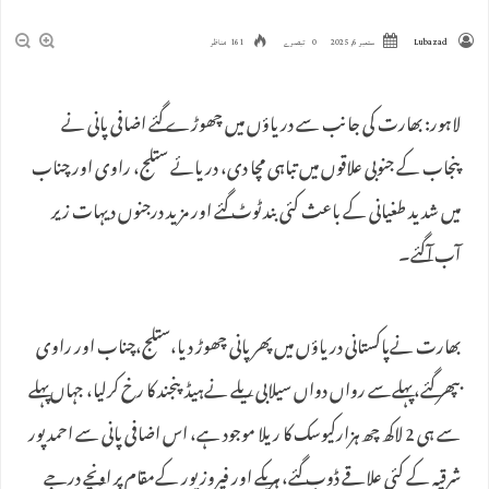
Lubazad
ستمبر 6, 2025
0 تبصرے
161 مناظر
لاہور: بھارت کی جانب سے دریاؤں میں چھوڑے گئے اضافی پانی نے
پنجاب کے جنوبی علاقوں میں تباہی مچا دی، دریائے ستلج، راوی اور چناب
میں شدید طغیانی کے باعث کئی بند ٹوٹ گئے اور مزید درجنوں دیہات زیر
آب آگئے۔
بھارت نےپاکستانی دریاؤں میں پھر پانی چھوڑ دیا،ستلج،چناب اور راوی
بپھر گئے،پہلےسے رواں دواں سیلابی ریلے نےہیڈپنجند کا رخ کرلیا، جہاں‌پہلے
سے ہی 2 لاکھ چھ ہزارکیوسک کا ریلا موجود ہے، اس اضافی پانی سے احمد پور
شرقیہ کے کئی علاقے ڈوب گئے، ہریکے اور فیروزپور کےمقام پر اونچے درجے