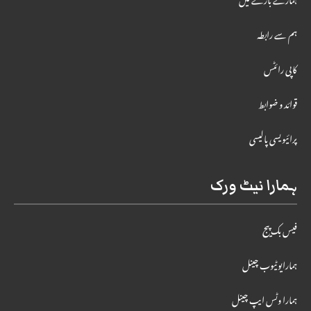
ہمارے بارے میں
ہم سے رابطہ
کاپی رائٹس
قوائد و ضوابط
پرائیویسی پالیسی
ہمارا نیٹ ورک
فیس بک پیج
ہمارایوٹیوب چینل
ہمارا وٹس ایپ چینل