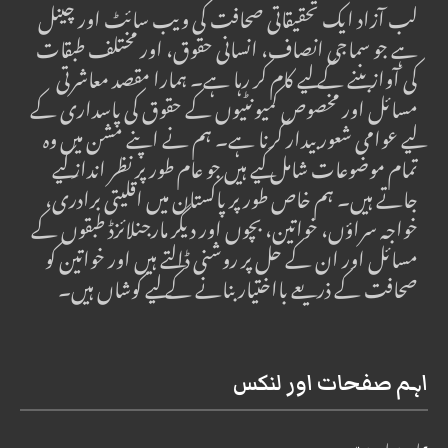
لب آزاد ایک تحقیقاتی صحافت کی ویب سائٹ اور چینل
ہے جو سماجی انصاف، انسانی حقوق، اور مختلف طبقات
کی آواز بننے کے لیے کام کر رہا ہے۔ ہمارا مقصد معاشرتی
مسائل اور مخصوص کمیونٹیوں کے حقوق کی پاسداری کے
لیے عوامی شعور بیدار کرنا ہے۔ ہم نے اپنے مشن میں وہ
تمام موضوعات شامل کیے ہیں جو عام طور پر نظر انداز کیے
جاتے ہیں۔ ہم خاص طور پر پاکستان میں اقلیتی برادری،
خواجہ سراؤں، خواتین، بچوں اور دیگر مارجنلائزڈ طبقوں کے
مسائل اور ان کے حل پر روشنی ڈالتے ہیں اور خواتین کو
صحافت کے ذریعے بااختیار بنانے کے لیے کوشاں ہیں۔
اہم صفحات اور لنکس