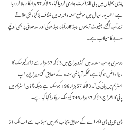
پنڈی بھٹیاں میں ہائی فلڈ الرٹ جاری کردیا گیا، 5 لاکھ 57 ہزارکا ریلا گزررہا
ہے، احمد پور سیال میں موضع سمند وانہ بند میں شگاف پڑ گیا،کئی علاقے
زیرآب آگئے،چنیوٹ تریموں،ہیڈ قادرآباد،ہیڈ بلوکی اور سدھنائی پر بھی اونچے
درجے کا سیلاب ہے۔
دوسری جانب سندھ میں گڈو بیراج میں 3 لاکھ 57 ہزار سے زائد کیوسک کا
ریلا داخل ہوگیا ہے،محکمہ آبپاشی سندھ کے مطابق گڈو بیراج پر اپ
اسٹریم میں پانی کی آمد 3 لاکھ 57 ہزار 196 کیوسک ہے،جبکہ ڈاؤن اسٹریم میں
پانی کا اخراج 3 لاکھ 37 ہزار 746 کیوسک ریکارڈ کیا گیا ہے۔
ڈی جی پی ڈی ایم اے کے مطابق پنجاب بھر میں سیلاب سے اب تک 51