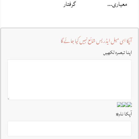
معیاری…
گرفتار
آپکا ای میل ایڈریس شائع نہیں کیا جائے گا
اپنا تبصرہ لکھیں
آپکا نام
*