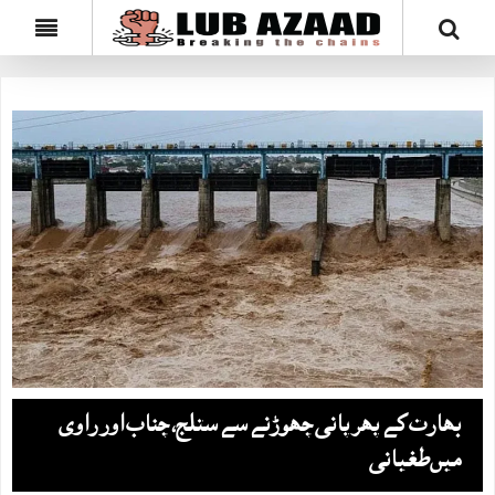
بھارت کے پھر پانی چھوڑنے سے ستلج، چناب اور راوی
میں‌طغیانی