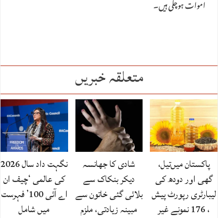
اموات ہوچکی ہیں۔
متعلقہ خبریں
پاکستان میں‌تیل،
شادی کا جھانسہ
نگہت داد سال 2026
گھی اور دودھ کی
دیکر بنکاک سے
کی عالمی ‘چیف ان
لیبارٹری رپورٹ پیش
بلائی گئی خاتون سے
اے آئی 100’ فہرست
، 176 نمونے غیر
مبینہ زیادتی، ملزم
میں شامل