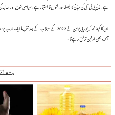
ہے، بانی پی ٹی آئی کی رہائی کا فیصلہ عدالتوں کا اختیار ہے، سیاسی تنوع اور عدلی
ان کا کہنا تھا کہ یورپی یونین نے 2022 کے سیلاب کے بعد تقریبا
آئندہ بھی اولین ترجیح رہےگا۔
متعلق