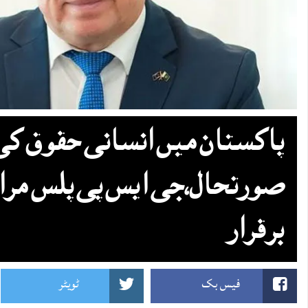
پاکستان میں‌ انسانی حقوق کی
صورتحال،جی ایس پی پلس مراع
برقرار
فیس بک
ٹویٹر