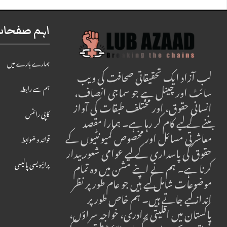
اہم صفحات 
ہمارے بارے میں
لب آزاد ایک تحقیقاتی صحافت کی ویب
سائٹ اور چینل ہے جو سماجی انصاف،
ہم سے رابطہ
انسانی حقوق، اور مختلف طبقات کی آواز
کاپی رائٹس
بننے کے لیے کام کر رہا ہے۔ ہمارا مقصد
معاشرتی مسائل اور مخصوص کمیونٹیوں کے
قوائد و ضوابط
حقوق کی پاسداری کے لیے عوامی شعور بیدار
کرنا ہے۔ ہم نے اپنے مشن میں وہ تمام
پرائیویسی پالیسی
موضوعات شامل کیے ہیں جو عام طور پر نظر
انداز کیے جاتے ہیں۔ ہم خاص طور پر
پاکستان میں اقلیتی برادری، خواجہ سراؤں،