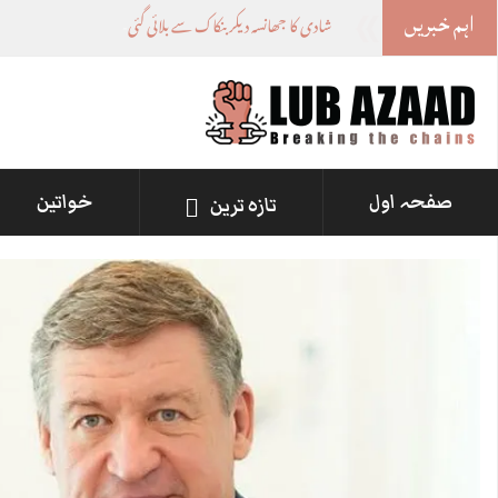
اہم خبریں
شادی کا جھانسہ دیکر بنکاک سے بلائی گئی خاتون سے مبینہ زیادتی، م
صفحہ اول
خواتین
تازہ ترین