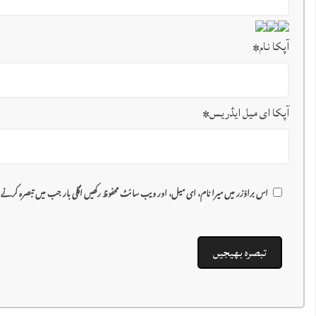
آپکا نام
*
آپکا ای میل ایڈریس
*
اس براؤزر میں میرا نام، ای میل، اور ویب سائٹ محفوظ رکھیں اگلی بار جب میں تبصرہ کرنے