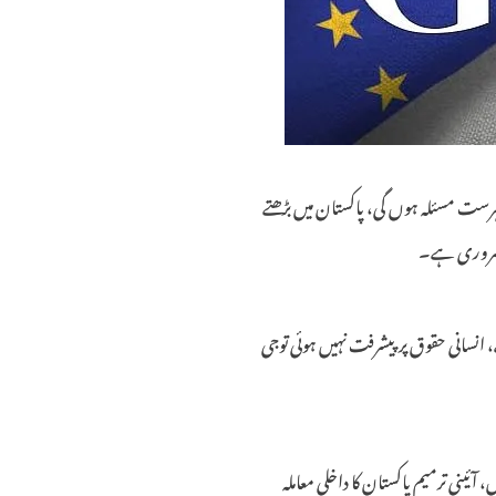
فہرست مسئلہ ہوں گی، پاکستان میں بڑھتے
ہ ضروری ہے۔
ہے، انسانی حقوق پرپیشرفت نہیں ہوئی توجی
آئینی ترمیم پاکستان کا داخلی معاملہ