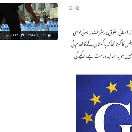
 انسانی حقوق پرپیشرفت نہ ہوئی تو جی
اگست 6, 2026
122 مناظر
 کا کہنا تھا کہ پاکستان کے کالعدم ٹی
یں ہو یہ مطالبہ درست ہے، ترکیے کی
0:00
11:00
12:00
13:00
14:00
15:00
16:00
17
8°C
39°C
41°C
42°C
43°C
44°C
44°C
44