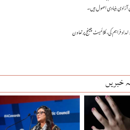
ہ کی آزادی بنیادی اصول ہیں۔
ً ایک ارب یورو امداد فراہم کی، کلائمیٹ چینج پر تعاون
ہ خبریں