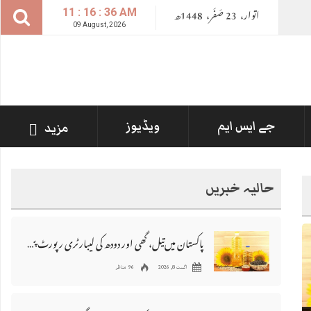
اتوار،
23
صــَــفــَــر،
1448ھ
11 : 16 : 38 AM
09 August, 2026
جے ایس ایم
ویڈیوز
مزید
حالیہ خبریں
پاکستان میں‌تیل، گھی اور دودھ کی لیبارٹری رپورٹ پیش ، 176 نمونے غیر معیاری قرار
اگست 8, 2026
96 مناظر