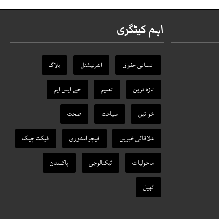
اہم کیٹگری
انسانی حقوق
انٹرنیشنل
بلاگ
تازہ ترین
تعلیم
جے ایس ایم
خواتین
سیاحت
صحت
علاقائی خبریں
فیچر اسٹوری
فیکٹ‌ چیک
ماحولیات
ٹیکنالوجی
پاکستان
کھیل