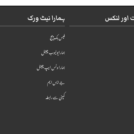
اور لنکس
ہمارا نیٹ ورک
فیس بک پیج
ہمارایوٹیوب چینل
ہمارا وٹس ایپ چینل
جے ایس ایم
کمپنی سے رابطہ