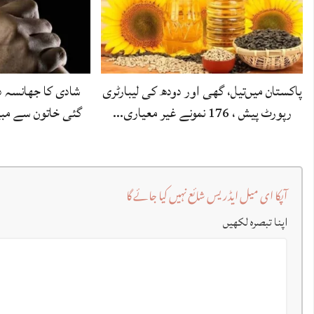
پاکستان میں‌تیل، گھی اور دودھ کی لیبارٹری
شادی کا جھانسہ د
رپورٹ پیش ، 176 نمونے غیر معیاری…
گئی خاتون سے مبین
آپکا ای میل ایڈریس شائع نہیں کیا جائے گا
اپنا تبصرہ لکھیں