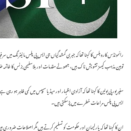
رائمونڈس کاروبلس کا کہنا تھا کہ جبری گمشدگیاں جی ایس پی پلس مانیٹرنگ میں سر
توہین مذہب کیسز تشویش ناک ہیں، جھوٹے مقدمات اور بلاسفیمی بزنس کا خاتم
سفیریورپی یونین کا کہنا تھا کہ آزادی اظہار اور میڈیا سپیس میں کمی ظاہر ہو رہی 
ایس پی پلس مراعات خطرے میں پڑسکتی ہیں۔
ان کا کہنا تھا کہ پارلیمان اور حکومت کو تسلیم کرتے ہیں مگر اصلاحات ضروری ہیں، 