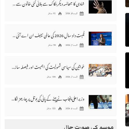
شادی کا جھانسہ دیکر بنکاک سے بلائی گئی خاتون سے مبینہ زیادتی، ملزم گرفتار
اگست 8, 2026
92 مناظر
نگہت داد سال 2026 کی عالمی ‘چیف ان اے آئی 100’ فہرست میں شامل
اگست 7, 2026
78 مناظر
خواتین کی سیاسی شمولیت کی اہمیت اور فیصلہ سازی کے عمل میں فعال کردار
اگست 7, 2026
104 مناظر
وزیراعلیٰ پنجاب نے پینے کے پانی کی بوتل پر چارجز لگانے کی تجویز مستر دکر دی
اگست 6, 2026
122 مناظر
موسم کی صورت حال