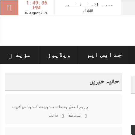
1 : 49 : 37
جمعہ،
21
صــَــفــَــر،
PM
1448ھ
07 August, 2026
جے ایس ایم
ویڈیوز
مزید
حالیہ خبریں
وزیراعلیٰ پنجاب نے پینے کے پانی کی بوتل پر چارجز لگانے کی تجویز مستر دکر دی
اگست 6, 2026
104 مناظر