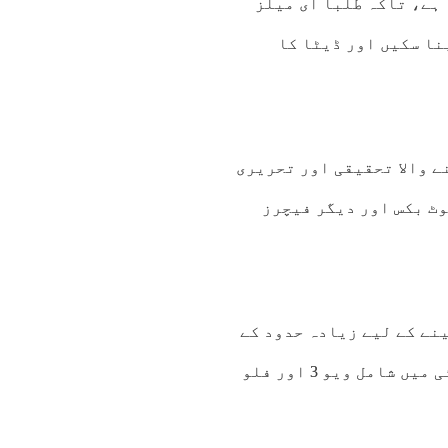
یا گیا ہے، تاکہ طلبا ای میلز
نا سکیں اور ڈیٹا کا
ے والا تحقیقی اور تحریری
ر ویوز، نوٹ بکس اور دیگر فیچرز
نے کے لیے زیادہ حدود کے
ساتھ جدید ٹولز تک رسائی حاصل ہوگی، جن میں جیمنائی میں شامل ویو 3 اور فلو