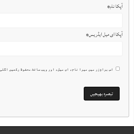
آپکا نام
*
آپکا ای میل ایڈریس
*
اس براؤزر میں میرا نام، ای میل، اور ویب سائٹ محفوظ رکھیں اگلی