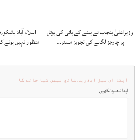
وزیراعلیٰ پنجاب نے پینے کے پانی کی بوتل
اسلام آباد ہائیکو
پر چارجز لگانے کی تجویز مستر…
منظور نہیں‌ ہونے 
آپکا ای میل ایڈریس شائع نہیں کیا جائے گا
اپنا تبصرہ لکھیں