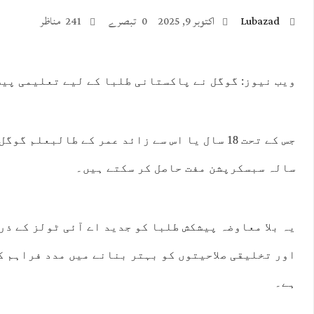
Lubazad
اکتوبر 9, 2025
0 تبصرے
241 مناظر
ویب نیوز: گوگل نے پاکستانی طلبا کے لیے تعلیمی پیشک
:00
23:00
00:00
01:00
02:00
03:00
04:00
05:
جس کے تحت 18 سال یا اس سے زائد عمر کے طالبعلم گ
°C
26°C
26°C
25°C
25°C
24°C
24°C
24
سالہ سبسکرپشن مفت حاصل کر سکتے ہیں۔
یہ بلا معاوضہ پیشکش طلبا کو جدید اے آئی ٹولز کے ذ
اور تخلیقی صلاحیتوں کو بہتر بنانے میں مدد فراہم ک
ہے۔