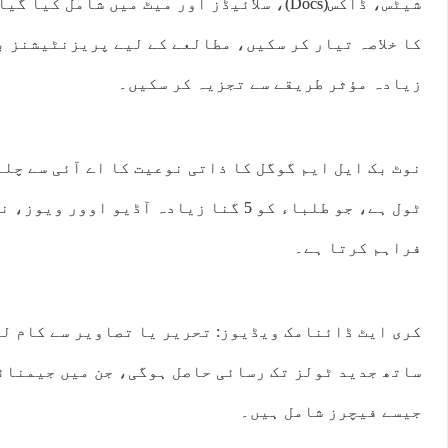
شیٹس، ڈاکس(Docs)، سلائیڈز اور میٹ میں شامل ک
کا خلاصہ تیار کر سکیں، مطالعے کے لیے پریزنٹیشنز ب
زیادہ مؤثر طریقے سے تجزیہ کر سکیں۔
نوٹ بک ایل ایم گوگل کا ذاتی نوعیت کا اے آئی سے چلن
ٹول ہے، جو طلباء کو 5 گنا زیادہ آڈیو اوو
فراہم کرتا ہے۔
کری ایٹ ڈائنامک ویڈیوز: تحریر یا تصاویر سے کام لی
جیسے فیچرز شامل ہیں۔