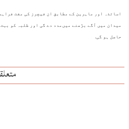
اساتذہ اور ماہرین کے مطابق ان فیچرز کی مفت فراہم
میدان میں آگے بڑھنے میں‌مدد دے گی اور طلبہ کو بہت 
حاصل ہو گی.
متعلق