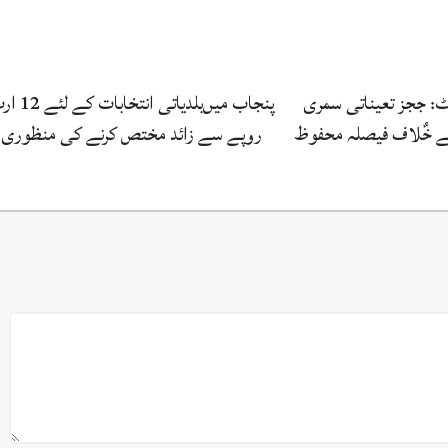
رٹ: ججز تعیناتی سمری
پنجاب میں‌بلدیاتی انتخابات
کے خٌلاف فیصلہ محفوظ
روپے سے زائد مختص کرنے کی منظوری