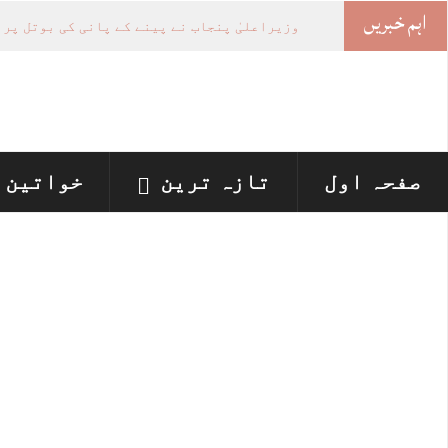
اہم خبریں
-
صفحہ اول
تازہ ترین
خواتین