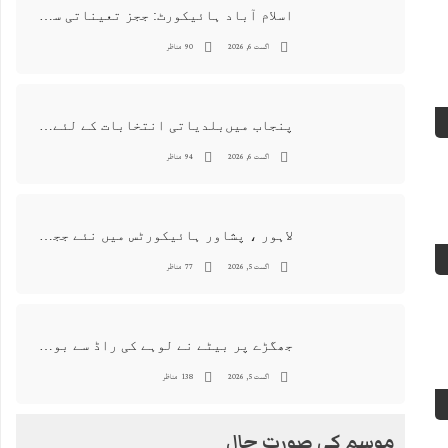
اسلام آباد ہائیکورٹ: ججز تعیناتی سمری منظور نہیں‌ ہونے کے خٌلاف فیصلہ محفوظ
اگست 6, 2026
90 مناظر
پنجاب میں‌بلدیاتی انتخابات کے لئے 12 ارب روپے سے زائد مختص کرنے کی منظوری
اگست 6, 2026
94 مناظر
لاہور ، پشاور ہائیکورٹس میں نئے ججز کی تعیناتی اور مستقلی التواء کا شکار
اگست 5, 2026
77 مناظر
جھگڑے پر بیٹے نے لوہے کی راڈ سے بوڑھی ماں اور ہمسائی کو قتل کردیا
اگست 5, 2026
138 مناظر
موسم کی صورت حال