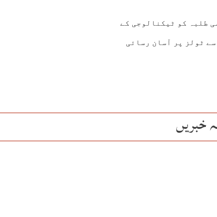
ی طلبہ کو ٹیکنالوجی کے
سے ٹولز پر آسان رسائی
ہ خبریں