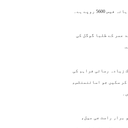
56 روپے ہے۔
18 سال یا اس سے زائد عمر کے طلبا گوگل کی
.
ل کے جدیدترین جیمنائی 2.5 ماڈل تک زیادہ رسائی فراہم کی
کر سکیں جو اسائنمنٹس،
ں۔
 براہِ راست جی میل،