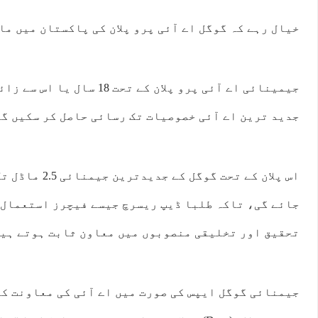
خیال رہے کہ گوگل اے آئی پرو پلان کی پاکستان میں ماہانہ فیس 00
جیمینائی اے آئی پرو پلان کے تحت 
جدید ترین اے آئی خصوصیات تک رسائی حاصل کر سکیں گے
اس پلان کے تحت گوگ
جائے گی، تاکہ طلبا ڈیپ ریسرچ جیسے فیچرز استعمال 
تحقیق اور تخلیقی منصوبوں میں معاون ثابت ہوتے ہی
جیمنائی گوگل ایپس کی صورت میں اے آئی کی معاونت کو