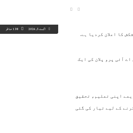
اگست 5, 2026
138 مناظر
ش کا اعلان کردیا ہے.
5:00
16:00
17:00
18:00
19:00
20:00
21:00
22
وگل اے آئی پرو پلان کی ایک
0°C
29°C
29°C
29°C
29°C
28°C
27°C
27
ریعے اپنی تعلیم، تحقیق
رنے کے لیے تیار کی گئی