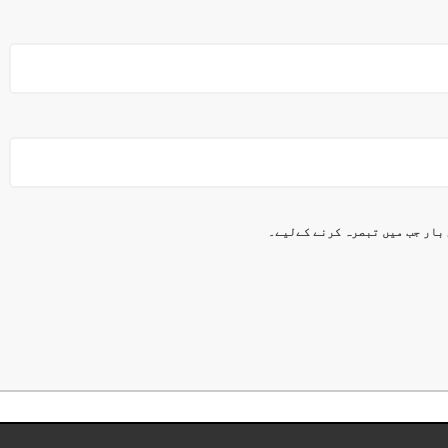
 بار جب میں تبصرہ کرنے کےلیے۔