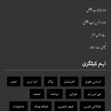
ہمارایوٹیوب چینل
ہمارا وٹس ایپ چینل
جے ایس ایم
کمپنی سے رابطہ
اہم کیٹگری
انسانی حقوق
انٹرنیشنل
بلاگ
تازہ ترین
تعلیم
جے ایس ایم
خواتین
سیاحت
صحت
علاقائی خبریں
فیچر اسٹوری
فیکٹ‌ چیک
ماحولیات