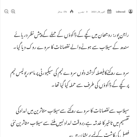
Lubazad
اکتوبر 14, 2025
0 تبصرے
176 مناظر
راجن پور: روجھان میں کچے کے ڈاکوؤں کے حملے کے پیش نظر دریائے
سندھ کے سیلاب سے ہونےوالے نقصانات کا سروے روک دیا گیا۔
سروے روکنےکافیصلہ گزشتہ دنوں سروے ٹیم کی سیکیورٹی پر مامورپولیس ٹیم
پر کچے کے ڈاکوؤں کی طرف سے حملہ کیا گیا تھا۔
سیلاب سےنقصانات کا سروے روکنے سےسیلاب متاثرین میں امدادکی
تقسیم میں تاخیر کا خدشہ ہے،بروقت امداد نہیں ملنے سے سیلاب متاثرین نئی
فصل کی کاشت کے لیے پریشان ہیں۔