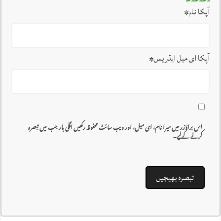
آپکا نام
*
آپکا ای میل ایڈریس
*
اس براؤزر میں میرا نام، ای میل، اور ویب سائٹ محفوظ رکھیں اگلی بار جب میں تبصرہ
کرنے کےلیے۔