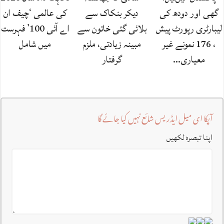
گھی اور دودھ کی
دیکر بنکاک سے
کی عالمی ‘چیف ان
لیبارٹری رپورٹ پیش
بلائی گئی خاتون سے
اے آئی 100’ فہرست
، 176 نمونے غیر
مبینہ زیادتی، ملزم
میں شامل
معیاری…
گرفتار
آپکا ای میل ایڈریس شائع نہیں کیا جائے گا
اپنا تبصرہ لکھیں