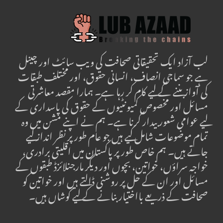
لب آزاد ایک تحقیقاتی صحافت کی ویب سائٹ اور چینل
ہے جو سماجی انصاف، انسانی حقوق، اور مختلف طبقات
کی آواز بننے کے لیے کام کر رہا ہے۔ ہمارا مقصد معاشرتی
مسائل اور مخصوص کمیونٹیوں کے حقوق کی پاسداری کے
لیے عوامی شعور بیدار کرنا ہے۔ ہم نے اپنے مشن میں وہ
تمام موضوعات شامل کیے ہیں جو عام طور پر نظر انداز کیے
جاتے ہیں۔ ہم خاص طور پر پاکستان میں اقلیتی برادری،
خواجہ سراؤں، خواتین، بچوں اور دیگر مارجنلائزڈ طبقوں کے
مسائل اور ان کے حل پر روشنی ڈالتے ہیں اور خواتین کو
صحافت کے ذریعے بااختیار بنانے کے لیے کوشاں ہیں۔