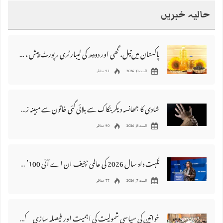
حالیہ خبریں
پاکستان میں‌تیل، گھی اور دودھ کی لیبارٹری رپورٹ پیش ، 176 نمونے غیر معیاری قرار
اگست 8, 2026
93 مناظر
شادی کا جھانسہ دیکر بنکاک سے بلائی گئی خاتون سے مبینہ زیادتی، ملزم گرفتار
اگست 8, 2026
90 مناظر
نگہت داد سال 2026 کی عالمی ‘چیف ان اے آئی 100’ فہرست میں شامل
اگست 7, 2026
77 مناظر
خواتین کی سیاسی شمولیت کی اہمیت اور فیصلہ سازی کے عمل میں فعال کردار