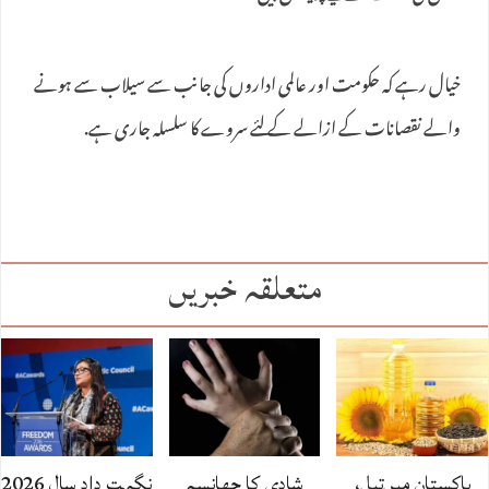
خیال رہے کہ حکومت اور عالمی اداروں کی جانب سے سیلاب سے ہونے
والے نقصانات کے ازالے کے لئے سروے کا سلسلہ جاری ہے.
متعلقہ خبریں
پاکستان میں‌تیل،
شادی کا جھانسہ
نگہت داد سال 2026