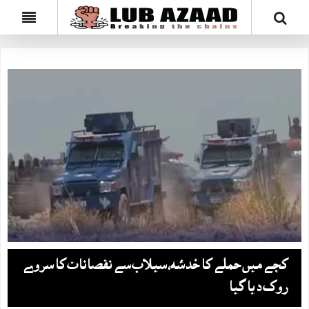
کچے میں حملے کا خدشہ، سیلاب سے نقصانات کا سروے
روک دیا گیا