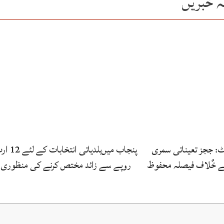
ہ خبریں
رٹ: ججز تعیناتی سمری
پنجاب میں‌بلدیاتی انتخابات
کے خٌلاف فیصلہ محفوظ
روپے سے زائد مختص کرنے کی منظوری