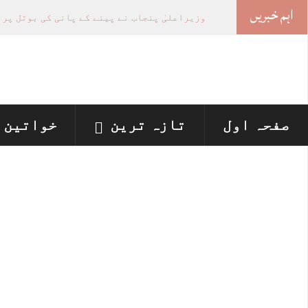
اہم خبریں
-
صفحہ اول
تازہ ترین
خواتین