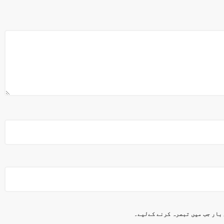
 بار جب میں تبصرہ کرنے کےلیے۔