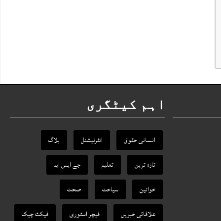
اہم کیٹگری
انسانی حقوق
انٹرنیشنل
بلاگ
تازہ ترین
تعلیم
جے ایس ایم
خواتین
سیاحت
صحت
علاقائی خبریں
فیچر اسٹوری
فیکٹ‌ چیک