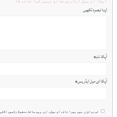
آپکا ای میل ایڈریس شائع نہیں کیا جائے گا
اپنا تبصرہ لکھیں
آپکا نام
*
آپکا ای میل ایڈریس
*
اس براؤزر میں میرا نام، ای میل، اور ویب سائٹ محفوظ رکھیں اگلی