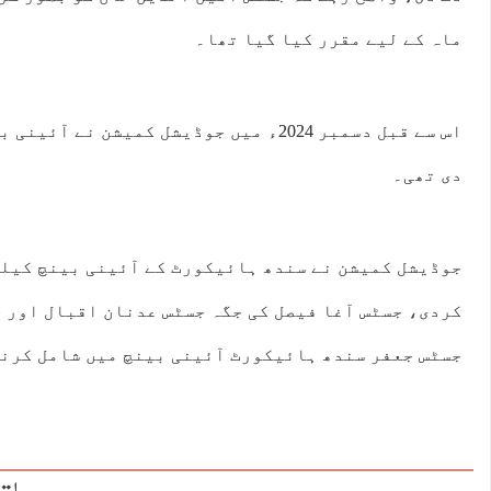
ماہ کے لیے مقرر کیا گیا تھا۔
دی تھی۔
جوڈیشل کمیشن نے سندھ ہائیکورٹ کے آئینی بینچ کیلئ
کردی، جسٹس آغا فیصل کی جگہ جسٹس عدنان اقبال اور ج
جسٹس جعفر سندھ ہائیکورٹ آئینی بینچ میں شامل کرنے