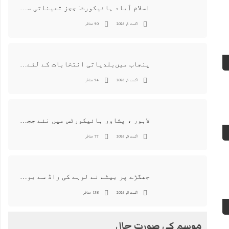
اسلام آباد ہائیکورٹ: ججز تعیناتی سمری منظور نہیں‌ ہونے کے خٌلاف فیصلہ محفوظ
اگست 6, 2026
90 مناظر
پنجاب میں‌بلدیاتی انتخابات کے لئے 12 ارب روپے سے زائد مختص کرنے کی منظوری
اگست 6, 2026
94 مناظر
لاہور ، پشاور ہائیکورٹس میں نئے ججز کی تعیناتی اور مستقلی التواء کا شکار
اگست 5, 2026
77 مناظر
جھگڑے پر بیٹے نے لوہے کی راڈ سے بوڑھی ماں اور ہمسائی کو قتل کردیا
اگست 5, 2026
138 مناظر
موسم کی صورت حال