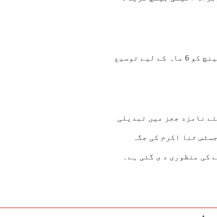
اس سے قبل دسمبر 2024ء میں جوڈیشل کمیشن نے آئینی بینچ کو 6 ماہ کے لیے توسیع
ے نامزد ججز میں تبدیلی
سٹس ثنا اکرم کی جگہ
 کی منظوری د ی گئی ہے۔