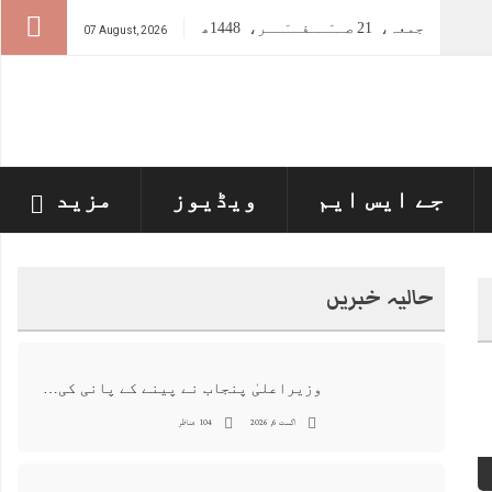
جمعہ،
21
صــَــفــَــر،
1448ھ
07 August, 2026
جے ایس ایم
ویڈیوز
مزید
حالیہ خبریں
وزیراعلیٰ پنجاب نے پینے کے پانی کی بوتل پر چارجز لگانے کی تجویز مستر دکر دی
اگست 6, 2026
104 مناظر