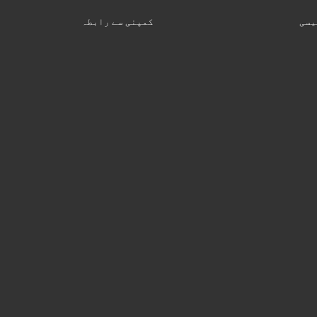
یسی
کمپنی سے رابطہ