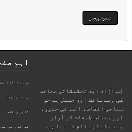
اہم صفح
ہمارے بارے میں
لب آزاد ایک تحقیقاتی صحافت
ہم سے رابطہ
کی ویب سائٹ اور چینل ہے جو
سماجی انصاف، انسانی حقوق،
کاپی رائٹس
اور مختلف طبقات کی آواز
بننے کے لیے کام کر رہا ہے۔
قوائد و ضوابط