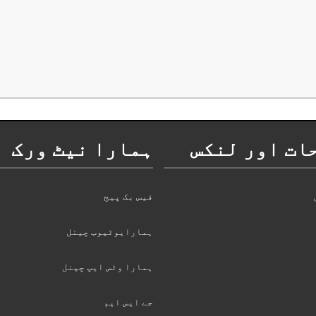
ات اور لنکس
ہمارا نیٹ ورک
فیس بک پیج
ہمارایوٹیوب چینل
ہمارا وٹس ایپ چینل
جے ایس ایم