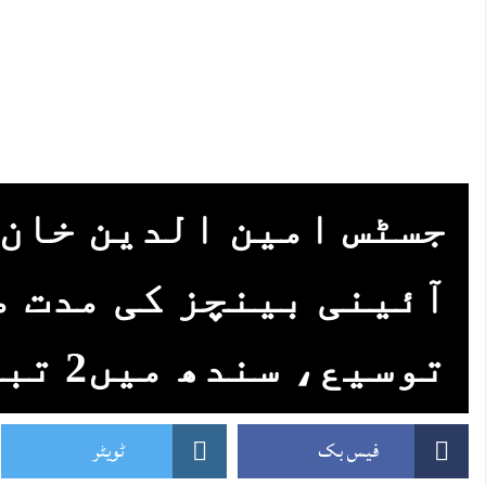
جسٹس امین الدین خان 
آئینی بینچز کی مدت م
توسیع، سندھ میں‌2 تبدیلیاں‌
فیس بک
ٹویٹر