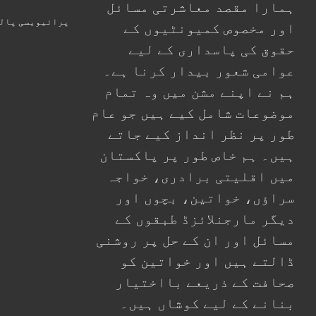
ہمارا مقصد معاشرتی مسائل
پرائیویسی پال
اور مخصوص کمیونٹیوں کے
حقوق کی پاسداری کے لیے
عوامی شعور بیدار کرنا ہے۔
ہم نے اپنے مشن میں وہ تمام
موضوعات شامل کیے ہیں جو عام
طور پر نظر انداز کیے جاتے
ہیں۔ ہم خاص طور پر پاکستان
میں اقلیتی برادری، خواجہ
سراؤں، خواتین، بچوں اور
دیگر مارجنلائزڈ طبقوں کے
مسائل اور ان کے حل پر روشنی
ڈالتے ہیں اور خواتین کو
صحافت کے ذریعے بااختیار
بنانے کے لیے کوشاں ہیں۔