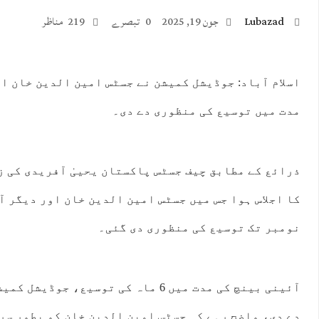
Lubazad
جون 19, 2025
0 تبصرے
219 مناظر
اسلام آباد: جوڈیشل کمیشن نے جسٹس امین الدین خان ا
مدت میں توسیع کی منظوری دے دی۔
:00
18:00
19:00
20:00
21:00
22:00
23:00
00:
°C
42°C
42°C
41°C
40°C
39°C
39°C
37
ذرائع کے مطابق چیف جسٹس پاکستان یحییٰ آفریدی کی 
نومبر تک توسیع کی منظوری دی گئی۔
آئینی بینچ کی مدت میں 6 ماہ کی توسیع، 