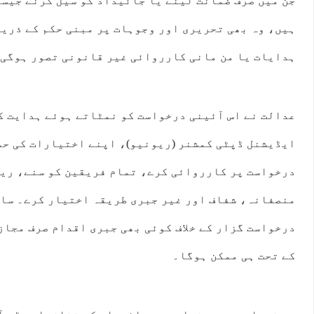
جن میں صرف ضمانت لینے یا جائیداد کو سیل کرنے جیس
ہیں، وہ بھی تحریری اور وجوہات پر مبنی حکم کے ذریع
ہدایات یا من مانی کارروائی غیر قانونی تصور ہوگی
عدالت نے اس آئینی درخواست کو نمٹاتے ہوئے ہدایت کی
ایڈیشنل ڈپٹی کمشنر (ریونیو)، اپنے اختیارات کی حد
درخواست پر کارروائی کرے، تمام فریقین کو سنے، ریک
منصفانہ، شفاف اور غیر جبری طریقہ اختیار کرے۔ سات
درخواست گزار کے خلاف کوئی بھی جبری اقدام صرف مجاز
کے تحت ہی ممکن ہوگا۔