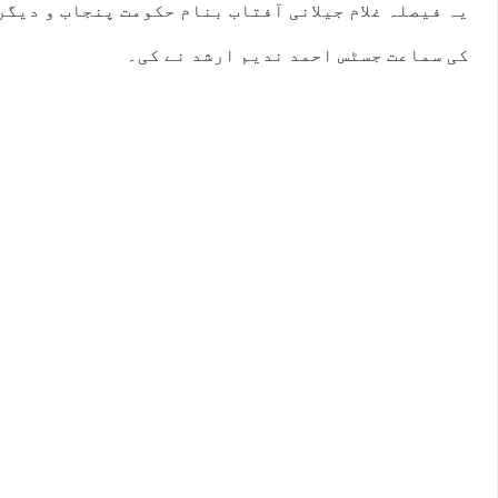
یہ فیصلہ غلام جیلانی آفتاب بنام حکومت پنجاب و دیگر
کی سماعت جسٹس احمد ندیم ارشد نے کی۔