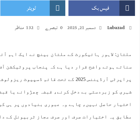
فیس بک
ٹویٹر
Lubazad
دسمبر 21, 2025
0 تبصرے
132 مناظر
ملتان: لاہور ہائیکورٹ کے ملتان بینچ نے ایک اہم آئ
:00
23:00
00:00
01:00
02:00
03:00
04:00
05:
سناتے ہوئے واضح قرار دیا ہے کہ پنجاب پروٹیکشن آف
°C
39°C
38°C
37°C
36°C
36°C
35°C
34
شہری کو زبردستی بے دخل کرنے، قبضہ چھڑوانے یا قبض
اختیار حاصل نہیں، چاہے وہ عبوری بنیادوں پر ہی کی
مطابق یہ اختیارات صرف اور صرف مجاز ٹربیونل کے دا