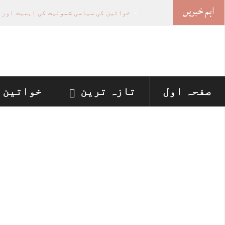
اہم خبریں
خواتین کی سیاسی شمولیت کی اہمیت اور 
وزیراعلیٰ پنجاب نے پینے کے پانی کی بو
اسلام آباد ہائیکورٹ: ججز تعیناتی سمری 
پنجاب میں‌بلدیاتی انتخابات کے لئے 12 ارب روپے سے زائد مختص کرنے کی منظوری
لاہور ، پشاور ہائیکورٹس میں نئے ججز ک
صفحہ اول
تازہ ترین
خواتین