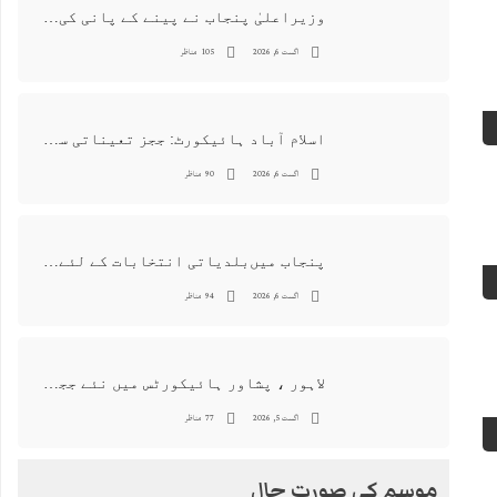
وزیراعلیٰ پنجاب نے پینے کے پانی کی بوتل پر چارجز لگانے کی تجویز مستر دکر دی
اگست 6, 2026
105 مناظر
اسلام آباد ہائیکورٹ: ججز تعیناتی سمری منظور نہیں‌ ہونے کے خٌلاف فیصلہ محفوظ
اگست 6, 2026
90 مناظر
پنجاب میں‌بلدیاتی انتخابات کے لئے 12 ارب روپے سے زائد مختص کرنے کی منظوری
اگست 6, 2026
94 مناظر
لاہور ، پشاور ہائیکورٹس میں نئے ججز کی تعیناتی اور مستقلی التواء کا شکار
اگست 5, 2026
77 مناظر
موسم کی صورت حال