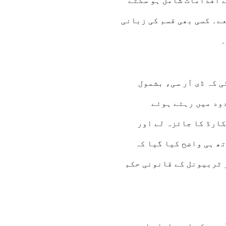
ے اقدامات شامل ہو سکتے
ے۔ کسی بھی قسم کی زبانی
۔
 کہ ڈی آر سی، بشمول
ود میں رہتے ہوئے
ارڈ کا جائزہ لے اور
ھ ہی واضح کیا گیا کہ
 ٹربیونل کے قانونی حکم