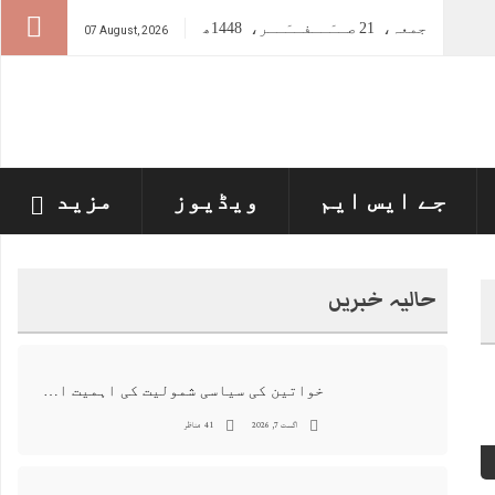
جمعہ،
21
صــَــفــَــر،
1448ھ
07 August, 2026
جے ایس ایم
ویڈیوز
مزید
حالیہ خبریں
خواتین کی سیاسی شمولیت کی اہمیت اور فیصلہ سازی کے عمل میں فعال کردار
اگست 7, 2026
41 مناظر