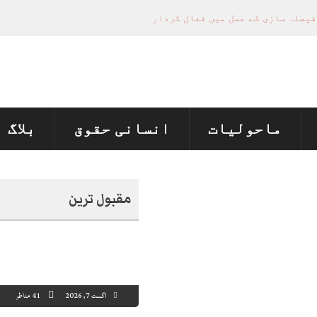
فیصلہ سازی کے عمل میں فعال کردار
تل پر چارجز لگانے کی تجویز مستر دکر دی
منظور نہیں‌ ہونے کے خٌلاف فیصلہ محفوظ
ی تعیناتی اور مستقلی التواء کا شکار
ماحولیات
انسانی حقوق
بلاگ
مقبول ترین
اگست 7, 2026
41 مناظر