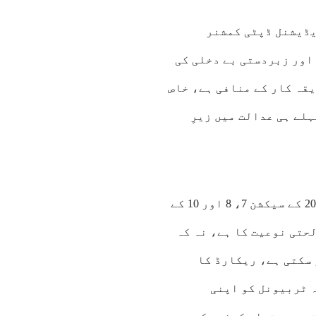
یڈیشنل ڈپٹی کمشنر
اور زبردستی بے دخلی کی
ح اور قانونی طریقہ کار کے منافی ہے، خاص
لے ہی عدالت میں زیرِ
عدالت نے اپنے تفصیلی فیصلے میں کہا کہ آرڈیننس 2025 کے سیکشن 7، 8 اور 10 کے
حتی نوعیت کا ہے، نہ کہ
 سکتی ہے، ریکارڈ کا
ہ ٹربیونل کو اپنی