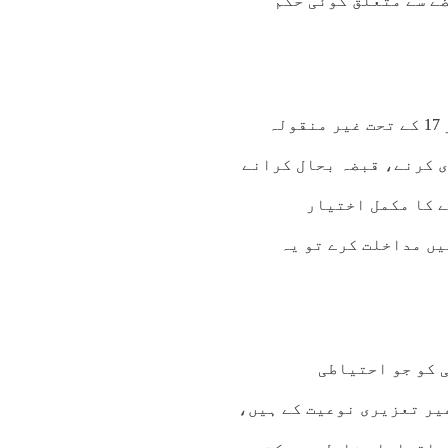
ے سے متعلق کوئی حکم
عدالت نے مزید وضاحت کی کہ آرڈیننس کے سیکشن 16 اور 17 کے تحت غیر منقولہ
 کرنے، قبضہ بحال کرانے
ے کا مکمل اختیار
یں مداخلت کرے تو یہ
ن 9 کے تحت ڈی آر سی کو جو احتیاطی
یر تعزیری نوعیت کے ہیں،