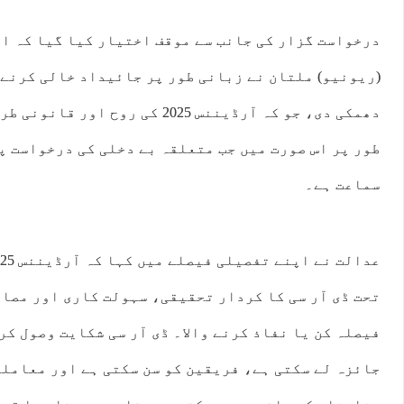
درخواست گزار کی جانب سے موقف اختیار کیا گیا کہ ا
(ریونیو) ملتان نے زبانی طور پر جائیداد خالی کرنے 
دھمکی دی، جو کہ آرڈیننس 2025 کی رو
طور پر اس صورت میں جب متعلقہ بے دخلی کی درخواست پہ
سماعت ہے۔
تحت ڈی آر سی کا کردار تحقیقی، سہولت کاری اور مصال
فیصلہ کن یا نفاذ کرنے والا۔ ڈی آر سی شکایت وصول کر
جائزہ لے سکتی ہے، فریقین کو سن سکتی ہے اور معامل