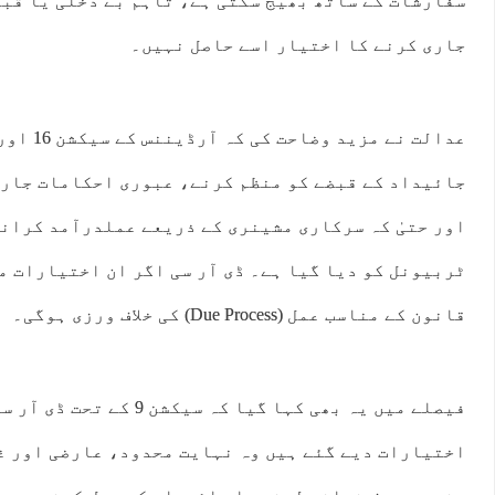
سفارشات کے ساتھ بھیج سکتی ہے، تاہم بے دخلی یا قبض
جاری کرنے کا اختیار اسے حاصل نہیں۔
جائیداد کے قبضے کو منظم کرنے، عبوری احکامات جاری
اور حتیٰ کہ سرکاری مشینری کے ذریعے عملدرآمد کران
ٹربیونل کو دیا گیا ہے۔ ڈی آر سی اگر ان اختیارات م
قانون کے مناسب عمل (Due Process) کی خلاف ورزی ہوگی۔
فیصلے میں یہ بھی کہا گیا کہ سیکش
اختیارات دیے گئے ہیں وہ نہایت محدود، عارضی اور غ