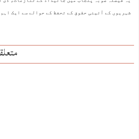
یہ فیصلہ صوبہ پنجاب میں جائیداد کے تنازعات، ڈی آ
شہریوں کے آئینی حقوق کے تحفظ کے حوالے سے ایک اہم 
متعلق