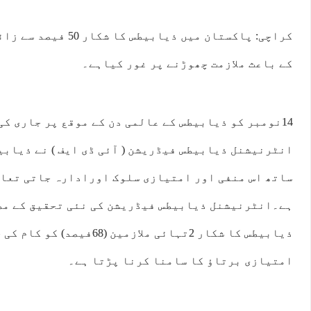
کراچی: پاکستان میں ذیابیط
کے باعث ملازمت چھوڑنے پر غور کیاہے۔
14نومبر کو ذیابیطس کے عالمی دن کے موقع پر جاری ک
:00
17:00
18:00
19:00
20:00
21:00
22:00
23:
انٹرنیشنل ذیابیطس فیڈریشن ( آئی ڈی ایف ) نے ذیابیط
°C
29°C
30°C
29°C
28°C
28°C
27°C
26
ساتھ اس منفی اور امتیازی سلوک اورادارہ جاتی تعاو
ہے۔انٹرنیشنل ذیابیطس فیڈریشن کی نئی تحقیق کے مط
ذیابیطس کا شکار 2تہائی ملازمین 
امتیازی برتاؤ کا سامنا کرنا پڑتا ہے۔