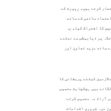
صار کرتے ہیں، رپورٹ کے
قابلِ اعتماد ساتھی کے ساتھ
ے اس تشخیص کا اشتراک کیا، یہ
گہ پر ذیابیطس سے نمٹنے
ے ساتھ مزید تعاون اور
لازمین کیلئے پریشانی کا
لین لگانے میں ہچکچاہٹ محسوس
میں غیر آرام دہ محسوس کرتے
وز مرہ ضروری اقدامات