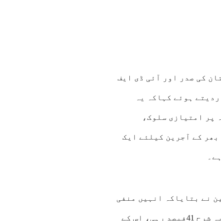
ن کی صدر اور آئی ڈی ایف
ردیتے ہوئے کہاکہ یہ
ہ پر امتیازی سلوک،
بھر کے آجرین کیلئے ایک
ہے۔
یابیطس کا شکار72فیصد ملازمین نے بتایاکہ انہیں منفی
سلوک کا سامنا کرنا پڑا جبکہ ٹائپ 2کے مریضوں میں یہ شرح 41فیصد رہی، اس کے