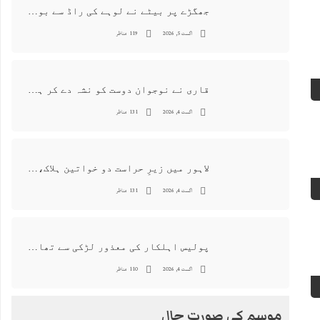
جھگڑے پر بیٹے نے لوہے کی راڈ سے بوڑھی ماں اور ہمسائی کو قتل کردیا
اگست 5, 2026
119 مناظر
قاری نے نوجوان دوست کو نشہ دے کر ہوس کا نشانہ بنا دیا، مقدمہ درج
اگست 4, 2026
131 مناظر
لاہور میں زیرِ حراست دو خواتین ہلاک، واقعے کی انکوائری شروع کر دی گئی
اگست 4, 2026
131 مناظر
پولیس اہلکار کی معذور لڑکی سے تھانہ میں‌ زیادتی، ایس ایچ او سمیت تمام عملہ معطل
اگست 4, 2026
110 مناظر
موسم کی صورت حال