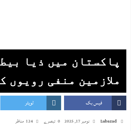
پاکستان میں ذیا بیطس
ملازمین منفی رویوں ک
فیس بک
ٹویٹر
Lubazad
نومبر 17, 2025
0 تبصرے
124 مناظر