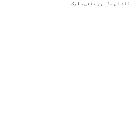
ار 58فیصد ملازمین نے کام کی جگہ پر منفی سلوک