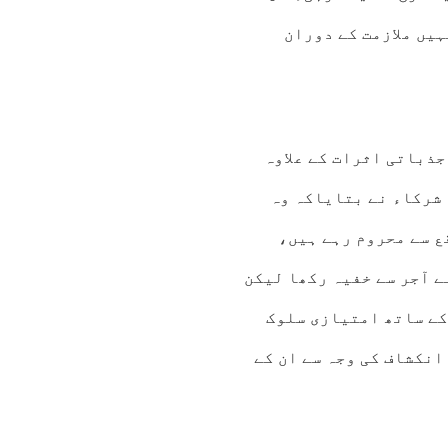
بتایاکہ انہیں ملازمت کے دوران
جذباتی اثرات کے علاوہ
اقعوں کو بھی محدود کردیتاہے، 37فیصد شرکاء نے بتایاکہ وہ
ع سے محروم رہے ہیں،
اپنے آجر سے خفیہ رکھا لیکن
ر ان کے ساتھ امتیازی سلوک
ے کہ اس انکشاف کی وجہ سے ان کے