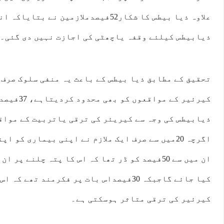
علاوہ ذیا بیطس کا شکار52فیصدملازمین نے 
ذیابیطس کیلئے وقفہ یاچھٹی کی اجازت نہیں دی گئی۔
تحقیق کے مطابق ذیا بیطس کے باعث یہ منفی سلوک صرف 
کیرئیر کے مو
ذیابیطس کی وجہ سے کیریئر کی ترقی یاتربیت کے مواق
اگرچہ 20میں سے صرف ایک ملازم نے اپنی بیماری کو 
ان میں سے 50فیصد کو ڈر تھا کہ اس کا پتہ چلنے پ
کیا جائے گاجبکہ 30فیصداس بات پر فکرمند تھ
کیرئیر کی ترقی متاثر ہوسکتی ہے۔