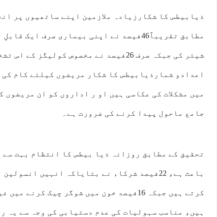
ذیابیطس کا شکارزیادہ ملازمین اپنے ساتھیوں پر انح
مطابق تقریباً46فیصد نے اپنی بیماری صرف ایک 
شیئر کی جبکہ صرف 26فیصد نے مخصوص کولیگز ک
اعدادو شمارذیابیطس کا شکار مریضوں کیلئے کام کی ج
میں مشکلات کی عکاسی ہیں او ر اداروں کو ان مریضوں ک
جامع ماحول پیدا کرنے کی ضرورت ہے۔
تحقیق کے مطابق روزانہ ذیا بیطس کا انتظام بہت سے م
باعث ہے، 22فیصد شرکاء نے بتایاکہ انہیں انسو
کرتے ہیں جبکہ 16فیصد خون میں شوگر چیک کرنے 
ہیں، مناسب سہولیات کی عدم دستیابی کی وجہ سے یہ ر