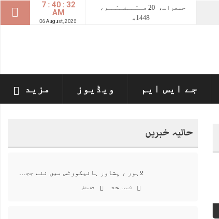
7 : 40 : 33
جمعرات،
20
صــَــفــَــر،
AM
1448ھ
06 August, 2026
جے ایس ایم
ویڈیوز
مزید
حالیہ خبریں
لاہور ، پشاور ہائیکورٹس میں نئے ججز کی تعیناتی اور مستقلی التواء کا شکار
اگست 5, 2026
69 مناظر