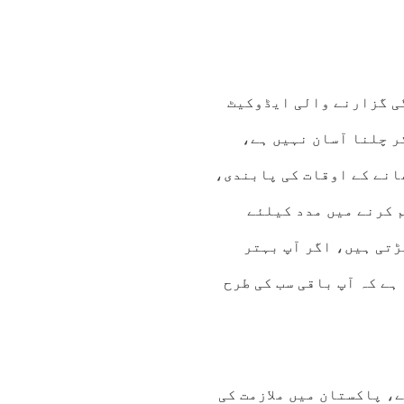
س کے ساتھ زندگی گزارنے والی ایڈوکیٹ
ر چلنا آسان نہیں ہے،
انے کے اوقات کی پابندی،
 کرنے میں مدد کیلئے
تی ہیں، اگر آپ بہتر
ہے کہ آپ باقی سب کی طرح
، پاکستان میں ملازمت کی