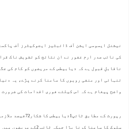
نیشنل ایسوسی ایشن آف ڈائبٹیز ایجوکیٹرز آف پاکستا
کی نائب صدر ارم غفور نے ان نتائج کو تشویش ناک قرا
ناقابلِ قبول ہے کہ ذیابیطس کے مریضوں کو کام کی جگ
تنہائی اور منفی رویوں کا سامنا کرنے پڑے، یہ دنیا
واضح پیغام ہے کہ اس کیلئے فوری اقدامات کی ضرورت 
رپورٹ کے مطابق ٹائپ1ذ