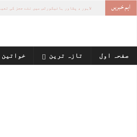
اہم خبریں
-
صفحہ اول
تازہ ترین
خواتین