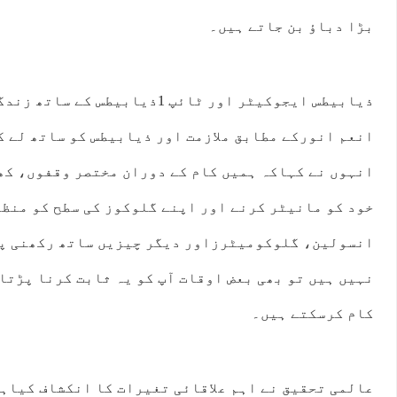
بڑا دباؤ بن جاتے ہیں۔
ذیابیطس ایجوکیٹر اور ٹائپ 1ذیابیط
انعم انورکے مطابق ملازمت اور ذیابیطس کو ساتھ لے ک
انہوں نے کہاکہ ہمیں کام کے دوران مختصر وقفوں، کھ
خود کو مانیٹر کرنے اور اپنے گلوکوز کی سطح کو منظم
انسولین، گلوکومیٹرزاور دیگر چیزیں ساتھ رکھنی پڑ
نہیں ہیں تو بھی بعض اوقات آپ کو یہ ثابت کرنا پڑتا 
کام کرسکتے ہیں۔
عالمی تحقیق نے اہم علاقائی تغیرات کا انکشاف کیاہے