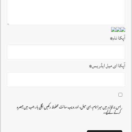
آپکا نام
*
آپکا ای میل ایڈریس
*
اس براؤزر میں میرا نام، ای میل، اور ویب سائٹ محفوظ رکھیں اگلی بار جب میں تبصرہ
کرنے کےلیے۔