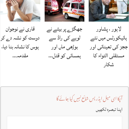
لاہور ، پشاور
جھگڑے پر بیٹے نے
قاری نے نوجوان
ہائیکورٹس میں نئے
لوہے کی راڈ سے
دوست کو نشہ دے کر
ججز کی تعیناتی اور
بوڑھی ماں اور
ہوس کا نشانہ بنا دیا،
مستقلی التواء کا
ہمسائی کو قتل…
مقدمہ…
شکار
آپکا ای میل ایڈریس شائع نہیں کیا جائے گا
اپنا تبصرہ لکھیں