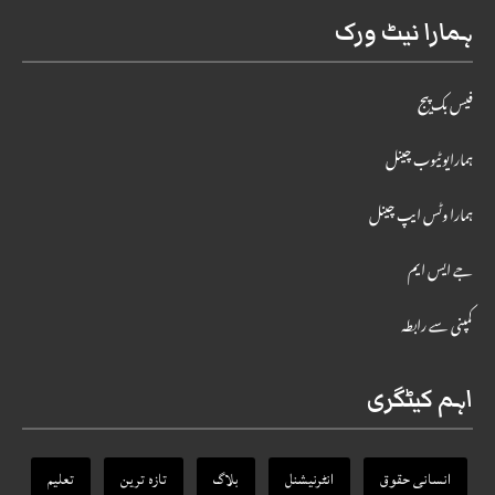
ہمارا نیٹ ورک
فیس بک پیج
ہمارایوٹیوب چینل
ہمارا وٹس ایپ چینل
جے ایس ایم
کمپنی سے رابطہ
اہم کیٹگری
انسانی حقوق
انٹرنیشنل
بلاگ
تازہ ترین
تعلیم