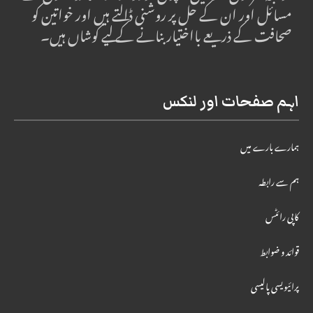
مسائل اور ان کے حل پر روشنی ڈالتے ہیں اور خواتین کو
صحافت کے ذریعے بااختیار بنانے کے لیے کوشاں ہیں۔
اہم صفحات اور لنکس
ہمارے بارے میں
ہم سے رابطہ
کاپی رائٹس
قوائد و ضوابط
پرائیویسی پالیسی