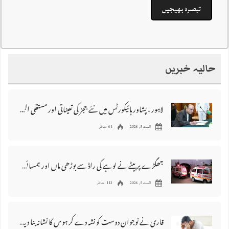
حالیہ خبریں
لاہور ، پشاور ہائیکورٹس میں نئے ججز کی تعیناتی اور مستقلی التواء کا شکار
اگست 5, 2026
61 مناظر
جھگڑے پر بیٹے نے لوہے کی راڈ سے بوڑھی ماں اور ہمسائی کو قتل کردیا
اگست 5, 2026
113 مناظر
قاری نے نوجوان دوست کو نشہ دے کر ہوس کا نشانہ بنا دیا، مقدمہ درج