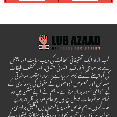
لب آزاد ایک تحقیقاتی صحافت کی ویب سائٹ اور چینل
ہے جو سماجی انصاف، انسانی حقوق، اور مختلف طبقات
کی آواز بننے کے لیے کام کر رہا ہے۔ ہمارا مقصد معاشرتی
مسائل اور مخصوص کمیونٹیوں کے حقوق کی پاسداری کے
لیے عوامی شعور بیدار کرنا ہے۔ ہم نے اپنے مشن میں وہ
تمام موضوعات شامل کیے ہیں جو عام طور پر نظر انداز کیے
جاتے ہیں۔ ہم خاص طور پر پاکستان میں اقلیتی برادری،
خواجہ سراؤں، خواتین، بچوں اور دیگر مارجنلائزڈ طبقوں کے