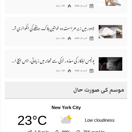
اگست 4, 2026
130 مناظر
لاہور میں زیرِ حراست دو خواتین ہلاک، واقعے کی انکوائری شروع کر دی گئی
اگست 4, 2026
126 مناظر
پولیس اہلکار کی معذور لڑکی سے تھانہ میں‌ زیادتی، ایس ایچ او سمیت تمام عملہ معطل
اگست 4, 2026
110 مناظر
موسم کی صورت حال
New York City
23°C
Low cloudiness