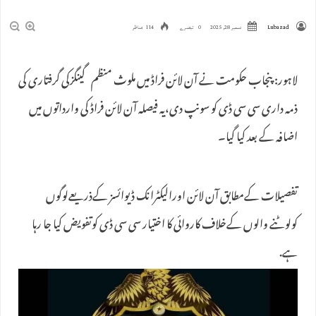
Lubazad
دسمبر 28, 2025
0 تبصرے
114 مناظر
لاہور: پنجاب حکومت نے آن لائن فراڈ میں ملوث منظم گینگزکی گرفتاری کی
ذمہ داری سی سی ڈی کو سونپ دی،یہ فیصلہ آن لائن فراڈ کی وارداتوں میں
اضافہ کے بعد کیا گیا۔
تفصیلات کےمطابق آن لائن اورالیکٹرانک ڈیوائسز کےذریعےلوگوں
کولوٹنے والوں کےخلاف کاروائی کا اختیار سی سی ڈی کوتفویض کیا جا رہا
ہے.