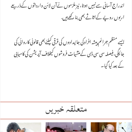
اندراج آسانی سےنہیں ہوتا، نیز ملزموں نےآن لائن وارداتوں کےذریعے
اربوں روپے کےاثاثے بھی بنا رکھےہیں.
ایسے منظم جرائم پیشہ افرادکی جائیدادوں کی قرقی کیلئےبھی قانونی کاروائی کی
جائیگی،فیصلہ سی سی ڈی کےمنشیات فروشوں کیخلاف آپریشن کی کامیابی
کے بعد کیا گیا۔
متعلقہ خبریں