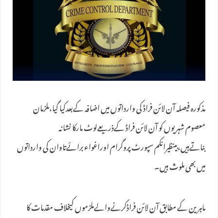
مذکورہ فیصلہ آن لائن فراڈ کی وارداتوں میں اضافہ کےبعدکیا گیا،ملزمان
معصوم شہریوں کو آن لائن فراڈ کےذریعےلوٹ مارکا نشانہ
بناتےہیں،بینظیرانکم سپورٹ پروگرام اوراغواء برائےتاوان کی وارداتوں
میں بھی ملوث ہیں۔
ماہرین کے مطابق آن لائن فراڈکرنےوالےملزموں کیخلاف مقدمات کا