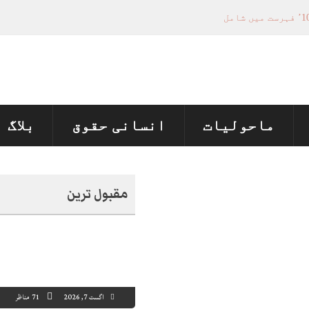
ماحولیات
انسانی حقوق
بلاگ
مقبول ترین
اگست 7, 2026
71 مناظر