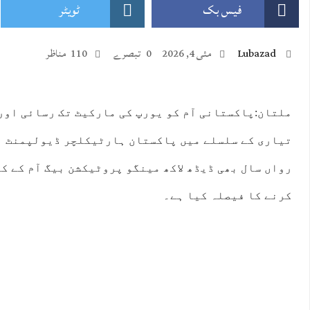
فیس بک
ٹویٹر
Lubazad
مئی 4, 2026
0 تبصرے
110 مناظر
ملتان:پاکستانی آم کو یورپ کی مارکیٹ تک رسائی اور
:00
23:00
00:00
01:00
02:00
03:00
04:00
05:
تیاری کے سلسلے میں پاکستان ہارٹیکلچر ڈیولپمنٹ ا
°C
25°C
25°C
24°C
24°C
24°C
24°C
24
رواں سال بھی ڈیڈھ لاکھ مینگو پروٹیکشن بیگ آم کے ک
کرنے کا فیصلہ کیا ہے۔