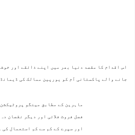
اس اقدام کا مقصد دنیا بھر میں اپنے ذائقے اور خوشب
جانے والے پاکستانی آم کو یورپین ممالک کی ڈیمانڈ 
ماہرین کے مطابق مینگو پروٹیکشن ب
فصل فروٹ فلائی اور دیگر نقصان دہ 
اور سپرے کے کم سے کم استعمال کی 