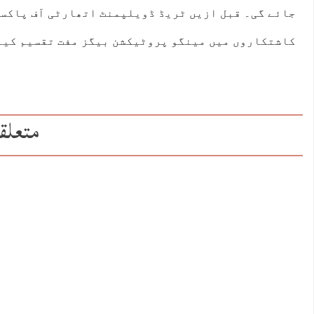
جائے گی۔ قبل ازیں ٹریڈ ڈویلپمنٹ اتھارٹی آف پاکست
کاشتکاروں میں مینگو پروٹیکشن بیگز مفت تقسیم کیے
متعلق