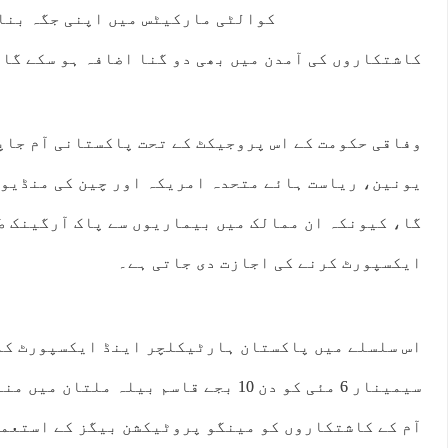
کوالٹی مارکیٹس میں اپنی جگہ بنا 
کاشتکاروں کی آمدن میں بھی دو گنا اضافہ ہو سکے گا۔
وفاقی حکومت کے اس پروجیکٹ کے تحت پاکستانی آم جاپ
یونین، ریاست ہائے متحدہ امریکہ اور چین کی منڈیوں
گا، کیونکہ ان ممالک میں بیماریوں سے پاک آرگینک ط
ایکسپورٹ کرنے کی اجازت دی جاتی ہے۔
اس سلسلے میں پاکستان ہارٹیکلچر اینڈ ایکسپورٹ کم
سیمینار 6 مئی کو دن 10 بجے قاسم بیلہ ملت
آم کے کاشتکاروں کو مینگو پروٹیکشن بیگز کے استعما