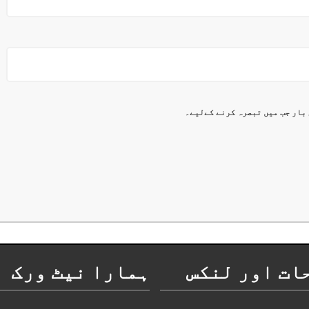
 بار جب میں تبصرہ کرنے کےلیے۔
ات اور لنکس
ہمارا نیٹ ورک