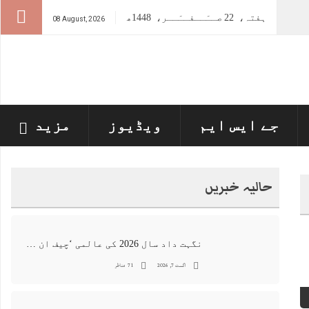
ہفتہ،
22
صــَــفــَــر،
1448ھ
08 August, 2026
جے ایس ایم
ویڈیوز
مزید
حالیہ خبریں
نگہت داد سال 2026 کی عالمی ‘چیف ان اے آئی 100’ فہرست میں شامل
اگست 7, 2026
71 مناظر