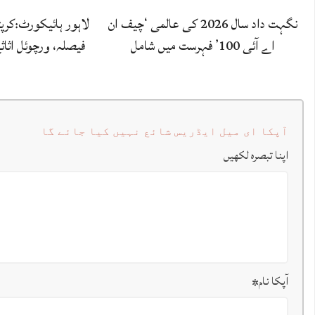
نگہت داد سال 2026 کی عالمی ‘چیف ان
لاہور ہائیکورٹ:کرپ
اے آئی 100’ فہرست میں شامل
فیصلہ، ورچوئل اثاث
آپکا ای میل ایڈریس شائع نہیں کیا جائے گا
اپنا تبصرہ لکھیں
آپکا نام
*