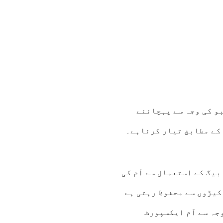
و کی وجہ سے پہچاننے
کے مطابق تیار کرناہے۔
یگ کے استعمال سے آم کی
کیڑوں سے محفوظ رہتی ہے
وجہ سے آم ایکسپورٹ