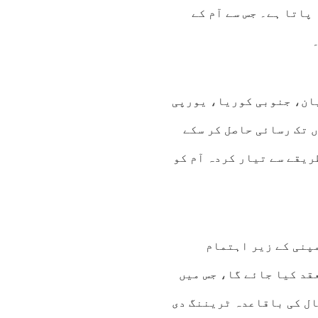
پاتا ہے۔ جس سے آم کے
ان، جنوبی کوریا، یورپی
 تک رسائی حاصل کر سکے
ریقے سے تیار کردہ آم کو
پنی کے زیر اہتمام
ان میں منعقد کیا جائے گا، جس میں
ل کی باقاعدہ ٹریننگ دی