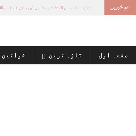
اہم خبریں
خوا
_
صفحہ اول
تازہ ترین
خواتین