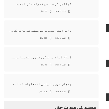
خواتین کی سیاسی شمولیت کی اہمیت اور فیصلہ سازی کے عمل میں فعال کردار
اگست 7, 2026
88 مناظر
وزیراعلیٰ پنجاب نے پینے کے پانی کی بوتل پر چارجز لگانے کی تجویز مستر دکر دی
اگست 6, 2026
113 مناظر
اسلام آباد ہائیکورٹ: ججز تعیناتی سمری منظور نہیں‌ ہونے کے خٌلاف فیصلہ محفوظ
اگست 6, 2026
95 مناظر
پنجاب میں‌بلدیاتی انتخابات کے لئے 12 ارب روپے سے زائد مختص کرنے کی منظوری
اگست 6, 2026
104 مناظر
موسم کی صورت حال