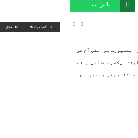
واٹس ایپ
اگست 6, 2026
104 مناظر
 ایکسپورٹ کوالٹی آم کی
5:00
16:00
17:00
18:00
19:00
20:00
21:00
22
ینڈ ایکسپورٹ کمپنی نے
3°C
33°C
27°C
25°C
26°C
26°C
25°C
25
اشتکاروں کو مفت فراہم