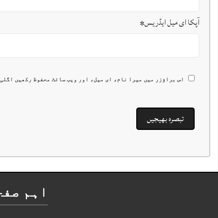
آپکا ای میل ایڈریس
*
اس براؤزر میں میرا نام، ای میل، اور ویب سائٹ محفوظ رکھیں اگلی
اہم صفح