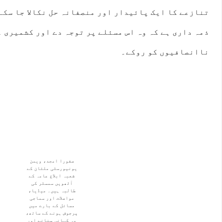
تنازعے کا ایک پائیدار اور منصفانہ حل نکالا جا سکے
ذمہ داری ہے کہ وہ اس مسئلے پر توجہ دے اور کشمیری 
ناانصافیوں کو روکے۔
صفورا امجد، ویمن
یونیورسٹی ملتان کے
شعبہ ابلاغ عامہ کے
آٹھویں سمسٹر کی
طالبہ ہیں۔ میڈیا،
مواصلات اور سماجی
مسائل کے بارے میں
پرجوش ہونے کے ساتھ،
وہ کہانی سنانے اور