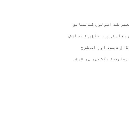
 برصغیر کے اصولوں کے مطابق
 بھارتی رہنماؤں نے سازش
ڈال دیے، اور اس طرح
بھارت نے کشمیر پر قبضہ