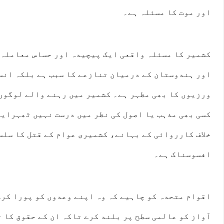
اور موت کا مسئلہ ہے۔
کشمیر کا مسئلہ واقعی ایک پیچیدہ اور حساس معاملہ 
اور ہندوستان کے درمیان تنازعے کا سبب ہے بلکہ انسا
ورزیوں کا بھی مظہر ہے۔ کشمیر میں رہنے والے لوگوں
کسی بھی مذہب یا اصول کی نظر میں درست نہیں ٹھہرایا
خلاف کارروائی کے بہانے، کشمیری عوام کے قتل کا سلس
افسوسناک ہے۔
اقوام متحدہ کو چاہیے کہ وہ اپنے وعدوں کو پورا کرے
آواز کو عالمی سطح پر بلند کرے تاکہ ان کے حقوق کا ت