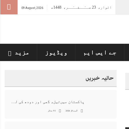
اتوار،
23
صــَــفــَــر،
1448ھ
09 August, 2026
جے ایس ایم
ویڈیوز
مزید
حالیہ خبریں
پاکستان میں‌تیل، گھی اور دودھ کی لیبارٹری رپورٹ پیش ، 176 نمونے غیر معیاری قرار
اگست 8, 2026
95 مناظر