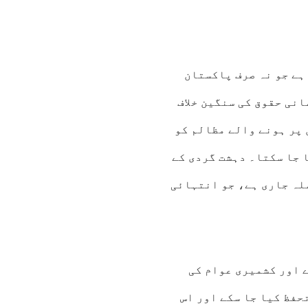
ہے جو نہ صرف پاکستان
نی حقوق کی سنگین خلاف
 پر ہونے والے مظالم کو
 جا سکتا۔ دہشت گردی کے
لہ جاری ہے، جو انتہائی
 اور کشمیری عوام کی
حفظ کیا جا سکے اور اس