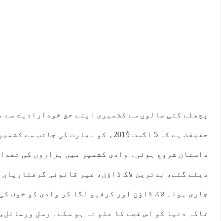
پچھلے کئی سالوں سے کشمیری اپنے حق خودارادیت سے م
حقیقت ہے کہ 5 اگست 2019ٰء کو بھارت کی جا
داستان شروع ہوئی۔ وادی کشمیر میں ہزاروں کی تعداد
دیئے گئے، بدترین لاک ڈاؤن، غیر قانونی گرفتاریاں،
جاری ہوا۔ لاک ڈاؤن اور کرفیو لگا کر وادی کو خوف کی
تاکہ دنیا کو اس قصے کا علم نہ ہو سکے۔ رسل ورسائل،