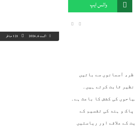
واٹس ایپ
اگست 6, 2026
121 مناظر
8:00
09:00
10:00
11:00
12:00
13:00
14:00
15
5°C
37°C
38°C
39°C
41°C
42°C
43°C
44
ظر، آسمانوں سے باتیں
نظیر ثابت کرتے ہیں۔
یاحوں کی کشش کا باعث ہے۔
اک و ہند کی تقسیم کے
ت کے علاقے اور ریاستیں