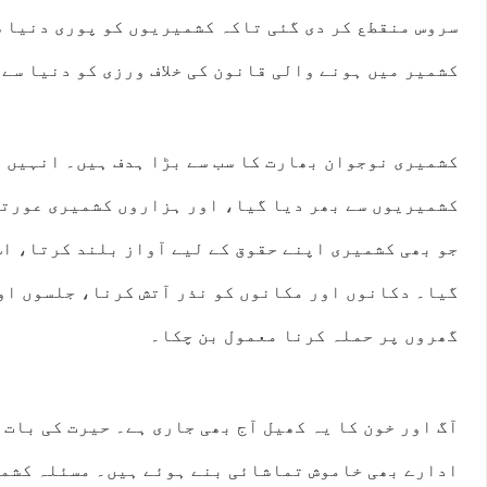
سروس منقطع کر دی گئی تاکہ کشمیریوں کو پوری دنیا س
کشمیر میں ہونے والی قانون کی خلاف ورزی کو دنیا سے
کشمیری نوجوان بھارت کا سب سے بڑا ہدف ہیں۔ انہیں ق
کشمیریوں سے بھر دیا گیا، اور ہزاروں کشمیری عورتو
جو بھی کشمیری اپنے حقوق کے لیے آواز بلند کرتا، اس
گیا۔ دکانوں اور مکانوں کو نذر آتش کرنا، جلسوں او
گھروں پر حملہ کرنا معمول بن چکا۔
آگ اور خون کا یہ کھیل آج بھی جاری ہے۔ حیرت کی بات 
ادارے بھی خاموش تماشائی بنے ہوئے ہیں۔ مسئلہ کشم