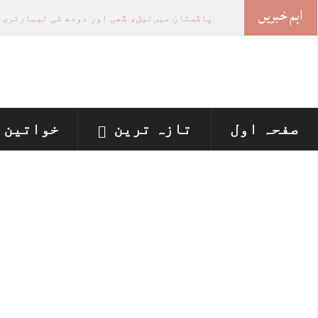
اہم خبریں
-
صفحہ اول
تازہ ترین
خواتین