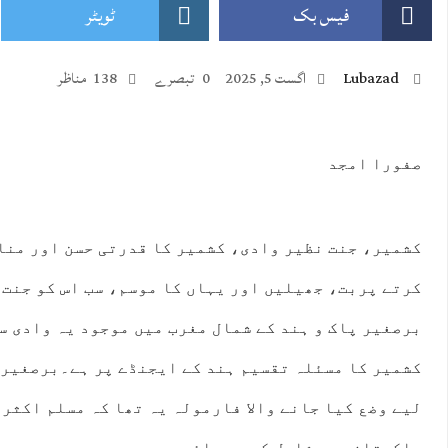
فیس بک
ٹویٹر
Lubazad
اگست 5, 2025
0 تبصرے
138 مناظر
صفورا امجد
:00
16:00
17:00
18:00
19:00
20:00
21:00
22:
°C
44°C
44°C
44°C
43°C
42°C
42°C
40
کشمیر، جنت نظیر وادی، کشمیر کا قدرتی حسن اور منا
کرتے پربت، جھیلیں اور یہاں کا موسم، سب اس کو جنت 
برصغیر پاک و ہند کے شمال مغرب میں موجود یہ وادی س
کشمیر کا مسئلہ تقسیم ہند کے ایجنڈے پر ہے۔برصغیر پ
لیے وضع کیا جانے والا فارمولہ یہ تھا کہ مسلم اکثری
پاکستان میں شامل کر دی جائیں۔