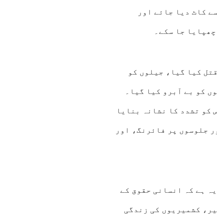
ے کاٹ دیا جائے اور
 چھپایا جا سکے۔
تل کیا گیا، جیلوں کو
ں کو بے آبرو کیا گیا۔
 کو تشدد کا نشانہ بنایا
ر جلوسوں پر فائرنگ، اور
یہ ہے کہ انسانی حقوق کے
یر، کشمیریوں کی زندگی