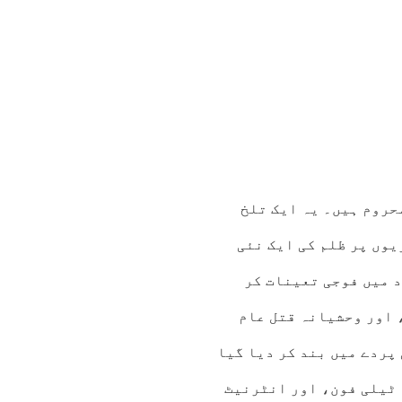
حروم ہیں۔ یہ ایک تلخ
نب سے کشمیریوں پر ظلم کی ایک نئی
 میں فوجی تعینات کر
 اور وحشیانہ قتل عام
 پردے میں بند کر دیا گیا
 ٹیلی فون، اور انٹرنیٹ