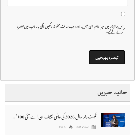
اس براؤزر میں میرا نام، ای میل، اور ویب سائٹ محفوظ رکھیں اگلی بار جب میں تبصرہ
کرنے کےلیے۔
حالیہ خبریں
نگہت داد سال 2026 کی عالمی ‘چیف ان اے آئی 100’ فہرست میں شامل
اگست 7, 2026
71 مناظر