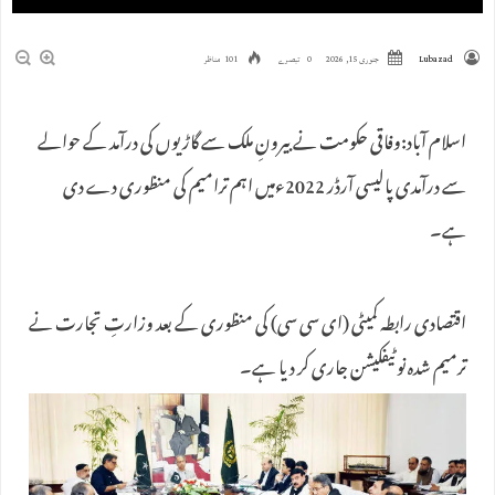
Lubazad
جنوری 15, 2026
0 تبصرے
101 مناظر
اسلام آباد:وفاقی حکومت نے بیرونِ ملک سے گاڑیوں کی درآمد کے حوالے
سے درآمدی پالیسی آرڈر 2022ءمیں اہم ترامیم کی منظوری دے دی
ہے۔
اقتصادی رابطہ کمیٹی (ای سی سی) کی منظوری کے بعد وزارتِ تجارت نے
ترمیم شدہ نوٹیفکیشن جاری کر دیا ہے۔