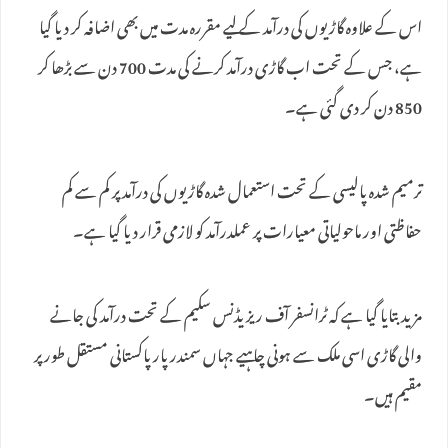
اس کے علاوہ گاڑیوں کی درآمد کے لیے مقررہ مدت میں بھی اضافہ کر دیا گیا
ہے، جس کے تحت اب گاڑی درآمد کرنے کی مدت 700 دن سے بڑھا کر
850 دن کر دی گئی ہے۔
ترمیم شدہ پالیسی کے تحت استعمال شدہ گاڑیوں کی درآمد پر کم سے کم
حفاظتی اور ماحولیاتی معیارات پر عملدرآمد کو لازمی قرار دیا گیا ہے۔
مزید بتایا گیا ہے کہ ٹرانسفر آف ریزیڈنس سکیم کے تحت درآمد کی جانے
والی گاڑی اسی ملک سے ہونی چاہیے جہاں سمندر پار پاکستانی مستقل طور پر
مقیم ہیں۔