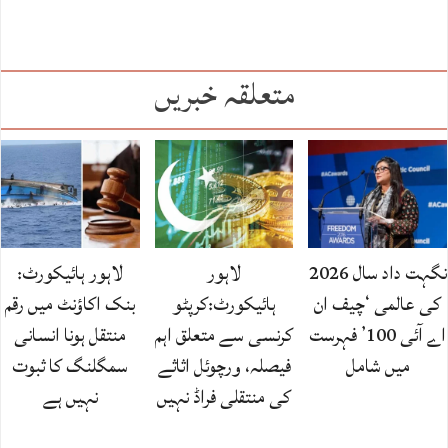
متعلقہ خبریں
نگہت داد سال 2026
لاہور
لاہور ہائیکورٹ:
کی عالمی ‘چیف ان
ہائیکورٹ:کرپٹو
بنک اکاؤنٹ میں رقم
اے آئی 100’ فہرست
کرنسی سے متعلق اہم
منتقل ہونا انسانی
میں شامل
فیصلہ، ورچوئل اثاثے
سمگلنگ کا ثبوت
کی منتقلی فراڈ نہیں‌
نہیں ہے