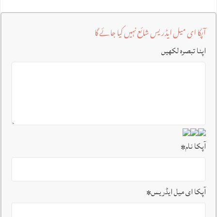
آپکا ای میل ایڈریس شائع نہیں کیا جائے گا
اپنا تبصرہ لکھیں
آپکا نام
*
آپکا ای میل ایڈریس
*