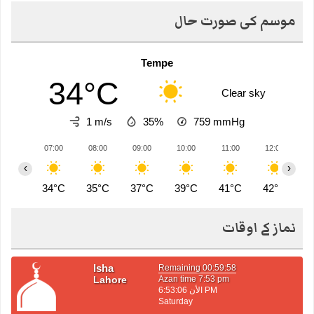
موسم کی صورت حال
Tempe
34°C
Clear sky
1 m/s
35%
759
mmHg
07:00
08:00
09:00
10:00
11:00
12:00
1
‹
›
34°C
35°C
37°C
39°C
41°C
42°C
4
نماز کے اوقات