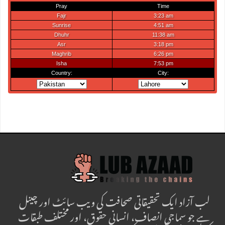
لب آزاد ایک تحقیقاتی صحافت کی ویب سائٹ اور چینل
ہے جو سماجی انصاف، انسانی حقوق، اور مختلف طبقات