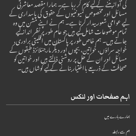
کی آواز بننے کے لیے کام کر رہا ہے۔ ہمارا مقصد معاشرتی
مسائل اور مخصوص کمیونٹیوں کے حقوق کی پاسداری کے
لیے عوامی شعور بیدار کرنا ہے۔ ہم نے اپنے مشن میں وہ
تمام موضوعات شامل کیے ہیں جو عام طور پر نظر انداز کیے
جاتے ہیں۔ ہم خاص طور پر پاکستان میں اقلیتی برادری،
خواجہ سراؤں، خواتین، بچوں اور دیگر مارجنلائزڈ طبقوں کے
مسائل اور ان کے حل پر روشنی ڈالتے ہیں اور خواتین کو
صحافت کے ذریعے بااختیار بنانے کے لیے کوشاں ہیں۔
اہم صفحات اور لنکس
ہمارے بارے میں
ہم سے رابطہ