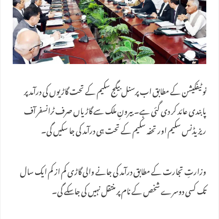
نوٹیفکیشن کے مطابق اب پرسنل بیگج سکیم کے تحت گاڑیوں کی درآمد پر
پابندی عائد کر دی گئی ہے۔ بیرونِ ملک سے گاڑیاں صرف ٹرانسفر آف
ریزیڈنس سکیم اور تحفہ سکیم کے تحت ہی درآمد کی جا سکیں گی۔
وزارتِ تجارت کے مطابق درآمد کی جانے والی گاڑی کم از کم ایک سال
تک کسی دوسرے شخص کے نام پر منتقل نہیں کی جا سکے گی۔