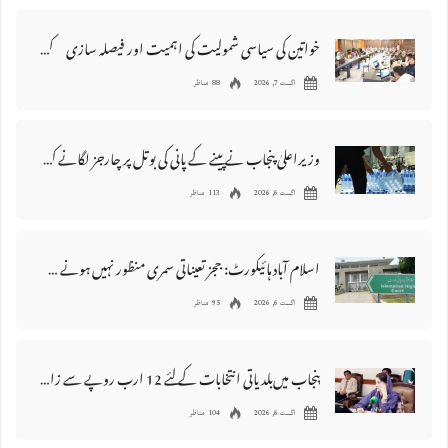
خواتین کی سیاسی شمولیت کی اہمیت اور فیصلہ سازی کے عمل میں فعال کردار
اگست 7, 2026
88 مناظر
وزیراعلیٰ پنجاب نے پینے کے پانی کی بوتل پر چارجز لگانے کی تجویز مستر دکر دی
اگست 6, 2026
113 مناظر
اسلام آباد ہائیکورٹ: ججز تعیناتی سمری منظور نہیں‌ ہونے کے خٌلاف فیصلہ محفوظ
اگست 6, 2026
95 مناظر
پنجاب میں‌بلدیاتی انتخابات کے لئے 12 ارب روپے سے زائد مختص کرنے کی منظوری
اگست 6, 2026
104 مناظر