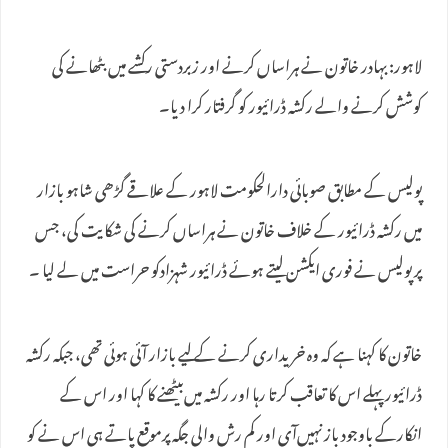
لاہور: بہادر خاتون نے ہراساں کرنے اور زبردستی رکشے میں بٹھانے کی
کوشش کرنے والے رکشہ ڈرائیور کو گرفتار کرا دیا۔
پولیس کے مطابق صوبائی دارالحکومت لاہور کے علاقے گڑھی شاہو بازار
میں رکشہ ڈرائیور کے خلاف خاتون نے ہراساں کرنے کی شکایت کی، جس
پر پولیس نے فوری ایکشن لیتے ہوئے ڈرائیور شہزادکو حراست میں لے لیا ۔
خاتون کا کہنا ہے کہ وہ خریداری کرنے کے لیے بازار آئی ہوئی تھی، جبکہ رکشہ
ڈرائیور پہلے اس کا تعاقب کرتا رہا اور رکشہ میں‌بیٹھنے کا کہا اور اس کے
انکارکے باوجود باز نہیں‌آی اور کم رش والی جگہ پرموقع پاتے ہی اس نے کو