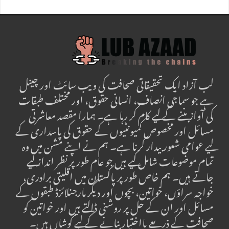
لب آزاد ایک تحقیقاتی صحافت کی ویب سائٹ اور چینل
ہے جو سماجی انصاف، انسانی حقوق، اور مختلف طبقات
کی آواز بننے کے لیے کام کر رہا ہے۔ ہمارا مقصد معاشرتی
مسائل اور مخصوص کمیونٹیوں کے حقوق کی پاسداری کے
لیے عوامی شعور بیدار کرنا ہے۔ ہم نے اپنے مشن میں وہ
تمام موضوعات شامل کیے ہیں جو عام طور پر نظر انداز کیے
جاتے ہیں۔ ہم خاص طور پر پاکستان میں اقلیتی برادری،
خواجہ سراؤں، خواتین، بچوں اور دیگر مارجنلائزڈ طبقوں کے
مسائل اور ان کے حل پر روشنی ڈالتے ہیں اور خواتین کو
صحافت کے ذریعے بااختیار بنانے کے لیے کوشاں ہیں۔