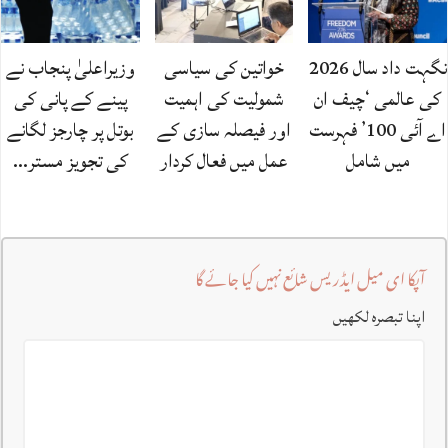
نگہت داد سال 2026
خواتین کی سیاسی
وزیراعلیٰ پنجاب نے
کی عالمی ‘چیف ان
شمولیت کی اہمیت
پینے کے پانی کی
اے آئی 100’ فہرست
اور فیصلہ سازی کے
بوتل پر چارجز لگانے
میں شامل
عمل میں فعال کردار
کی تجویز مستر…
آپکا ای میل ایڈریس شائع نہیں کیا جائے گا
اپنا تبصرہ لکھیں