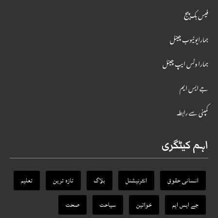
فیس بک پیج
ہمارایوٹیوب چینل
ہمارا وٹس ایپ چینل
جے ایس ایم
کمپنی سے رابطہ
اہم کیٹگری
انسانی حقوق
انٹرنیشنل
بلاگ
تازہ ترین
تعلیم
جے ایس ایم
خواتین
سیاحت
صحت