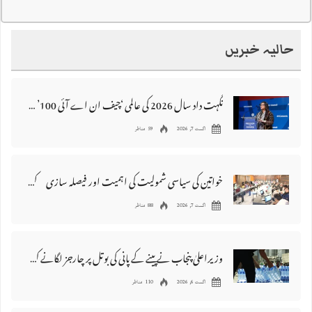
حالیہ خبریں
نگہت داد سال 2026 کی عالمی ‘چیف ان اے آئی 100’ فہرست میں شامل
اگست 7, 2026
59 مناظر
خواتین کی سیاسی شمولیت کی اہمیت اور فیصلہ سازی کے عمل میں فعال کردار
اگست 7, 2026
88 مناظر
وزیراعلیٰ پنجاب نے پینے کے پانی کی بوتل پر چارجز لگانے کی تجویز مستر دکر دی
اگست 6, 2026
110 مناظر