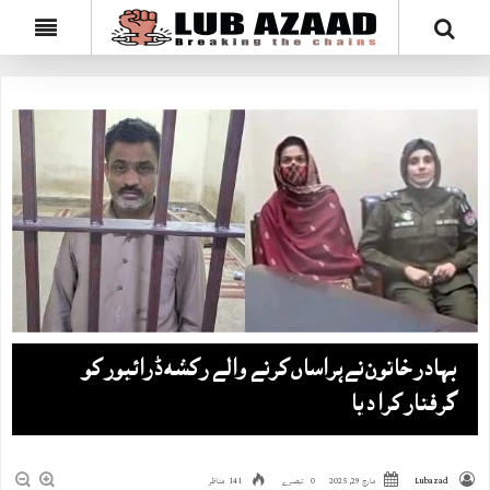
بہادر خاتون نےہراساں‌ کرنے والے رکشہ ڈرائیور کو
گرفتار کرا دیا
Lubazad
مارچ 29, 2025
0 تبصرے
141 مناظر