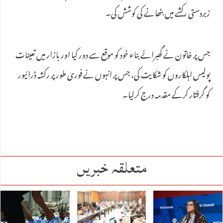
زبردستی رکشے میں بٹھانے کی کوشش کی۔
جس پر خاتون نے گھبرائے بناء خود کو موقع سے دور کیا اور بازار میں تعینات
پولیس اہلکاروں کو شکایت کی، جس پر انہوں نے فوری طور پر رکشہ ڈرائیور
کو گرفتار کرکے مقدمہ درج کرلیا۔
متعلقہ خبریں