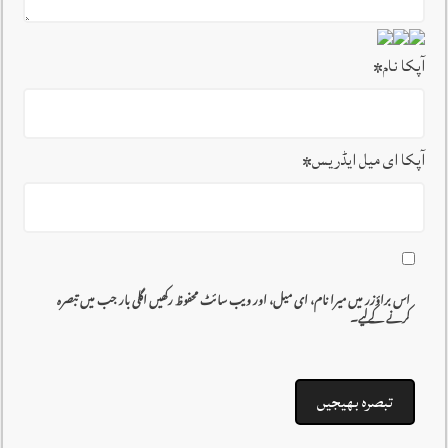
آپکا نام
*
آپکا ای میل ایڈریس
*
اس براؤزر میں میرا نام، ای میل، اور ویب سائٹ محفوظ رکھیں اگلی بار جب میں تبصرہ
کرنے کےلیے۔