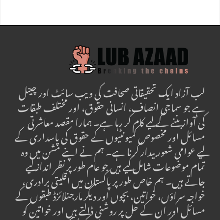
لب آزاد ایک تحقیقاتی صحافت کی ویب سائٹ اور چینل
ہے جو سماجی انصاف، انسانی حقوق، اور مختلف طبقات
کی آواز بننے کے لیے کام کر رہا ہے۔ ہمارا مقصد معاشرتی
مسائل اور مخصوص کمیونٹیوں کے حقوق کی پاسداری کے
لیے عوامی شعور بیدار کرنا ہے۔ ہم نے اپنے مشن میں وہ
تمام موضوعات شامل کیے ہیں جو عام طور پر نظر انداز کیے
جاتے ہیں۔ ہم خاص طور پر پاکستان میں اقلیتی برادری،
خواجہ سراؤں، خواتین، بچوں اور دیگر مارجنلائزڈ طبقوں کے
مسائل اور ان کے حل پر روشنی ڈالتے ہیں اور خواتین کو