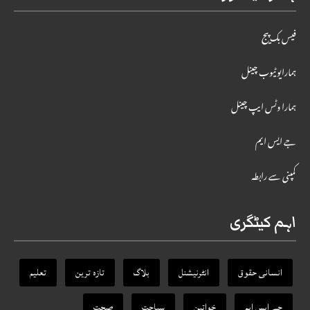
فیس بک پیج
ہمارایوٹیوب چینل
ہمارا وٹس ایپ چینل
جے ایس ایم
کمپنی سے رابطہ
اہم کیٹگری
انسانی حقوق
انٹرنیشنل
بلاگ
تازہ ترین
تعلیم
جے ایس ایم
خواتین
سیاحت
صحت