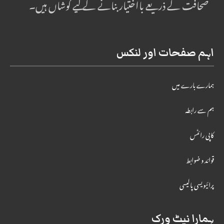
صحافت کے ذریعے بااختیار بنانے کے لیے کوشاں ہیں۔
اہم صفحات اور لنکس
ہمارے بارے میں
ہم سے رابطہ
کاپی رائٹس
قوائد و ضوابط
پرائیویسی پالیسی
ہمارا نیٹ ورک