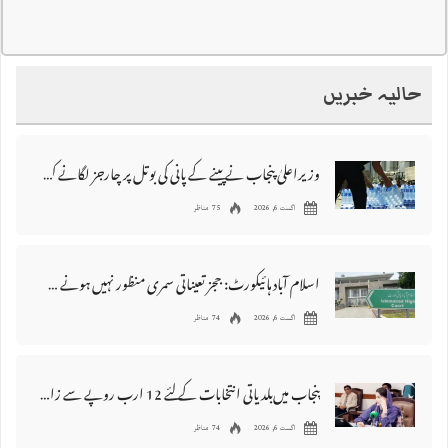
حالیہ خبریں
وزیراعلیٰ پنجاب نے پینے کے پانی کی بوتل پر چارجز لگانے کی تجویز مستر دکر دی
اگست 6, 2026
75 مناظر
اسلام آباد ہائیکورٹ: ججز تعیناتی سمری منظور نہیں‌ ہونے کے خٌلاف فیصلہ محفوظ
اگست 6, 2026
74 مناظر
پنجاب میں‌بلدیاتی انتخابات کے لئے 12 ارب روپے سے زائد مختص کرنے کی منظوری
اگست 6, 2026
74 مناظر