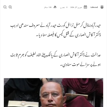
Lubazad
جنوری 27, 2026
0 تبصرے
118 مناظر
حیدرآباد:ماڈل کرمنل ٹرائل کورٹ حیدر آباد نے معروف سندھی ادیب
ڈاکٹر آکاش انصاری کے قتل کیس کا فیصلہ سنا دیا۔
عدالت نے ڈاکٹر آکاش انصاری کے پالک بیٹے شاہ لطیف کو جرم ثابت
ہونے پر سزائے موت سنادی۔