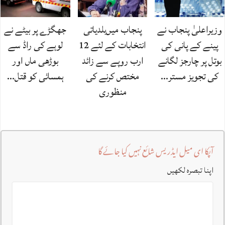
وزیراعلیٰ پنجاب نے
پنجاب میں‌بلدیاتی
جھگڑے پر بیٹے نے
پینے کے پانی کی
انتخابات کے لئے 12
لوہے کی راڈ سے
بوتل پر چارجز لگانے
ارب روپے سے زائد
بوڑھی ماں اور
کی تجویز مستر…
مختص کرنے کی
ہمسائی کو قتل…
منظوری
آپکا ای میل ایڈریس شائع نہیں کیا جائے گا
اپنا تبصرہ لکھیں