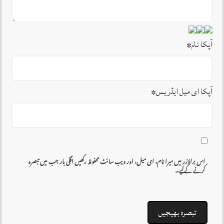
آپکا نام
*
آپکا ای میل ایڈریس
*
اس براؤزر میں میرا نام، ای میل، اور ویب سائٹ محفوظ رکھیں اگلی بار جب میں تبصرہ
کرنے کےلیے۔