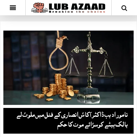
نامور ادیب ڈاکٹر آکاش انصاری کے قتل میں ملوث لے
پالک بیٹے کوسزائے موت کا حکم