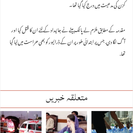
کزن کی مدعیت میں درج کیا گیا تھا۔
مقدمہ کے مطابق ملزم لے پالک بیٹے نے جائیداد کے لئے ان کا قتل کیا اور
آگ لگا دی. جس پر ابتدائی طور پر ان کے ڈرائیور کو بھی حراست میں‌لیا گیا
تھا.
متعلقہ خبریں