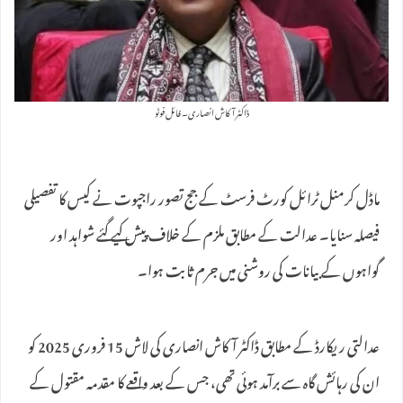
ڈاکٹر آکاش انصاری۔ فائل فوٹو
ماڈل کرمنل ٹرائل کورٹ فرسٹ کے جج تصور راجپوت نے کیس کا تفصیلی
فیصلہ سنایا۔ عدالت کے مطابق ملزم کے خلاف پیش کیے گئے شواہد اور
گواہوں کے بیانات کی روشنی میں جرم ثابت ہوا۔
عدالتی ریکارڈ کے مطابق ڈاکٹر آکاش انصاری کی لاش 15 فروری 2025 کو
ان کی رہائش گاہ سے برآمد ہوئی تھی، جس کے بعد واقعے کا مقدمہ مقتول کے