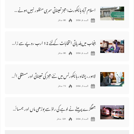
اسلام آباد ہائیکورٹ: ججز تعیناتی سمری منظور نہیں‌ ہونے کے خٌلاف فیصلہ محفوظ
اگست 6, 2026
80 مناظر
پنجاب میں‌بلدیاتی انتخابات کے لئے 12 ارب روپے سے زائد مختص کرنے کی منظوری
اگست 6, 2026
80 مناظر
لاہور ، پشاور ہائیکورٹس میں نئے ججز کی تعیناتی اور مستقلی التواء کا شکار
اگست 5, 2026
75 مناظر
جھگڑے پر بیٹے نے لوہے کی راڈ سے بوڑھی ماں اور ہمسائی کو قتل کردیا
اگست 5, 2026
129 مناظر