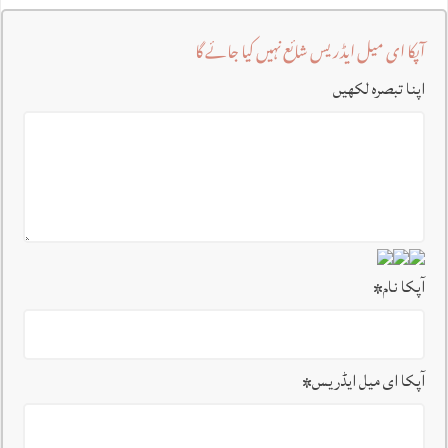
آپکا ای میل ایڈریس شائع نہیں کیا جائے گا
اپنا تبصرہ لکھیں
آپکا نام
*
آپکا ای میل ایڈریس
*