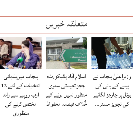
متعلقہ خبریں
وزیراعلیٰ پنجاب نے
اسلام آباد ہائیکورٹ:
پنجاب میں‌بلدیاتی
پینے کے پانی کی
ججز تعیناتی سمری
انتخابات کے لئے 12
بوتل پر چارجز لگانے
منظور نہیں‌ ہونے کے
ارب روپے سے زائد
کی تجویز مستر…
خٌلاف فیصلہ محفوظ
مختص کرنے کی
منظوری