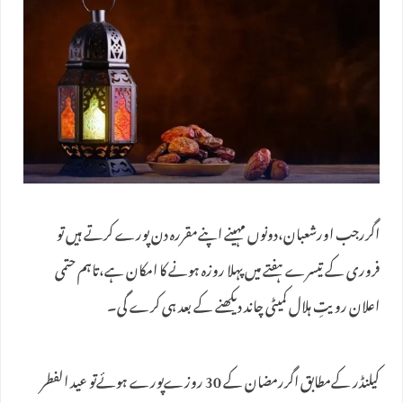
اگررجب اورشعبان،دونوں مہینے اپنےمقررہ دن پورے کرتے ہیں تو
فروری کے تیسرے ہفتے میں پہلا روزہ ہونے کا امکان ہے،تاہم حتمی
اعلان رویتِ ہلال کمیٹی چاند دیکھنے کے بعد ہی کرے گی۔
کیلنڈر کےمطابق اگررمضان کے 30 روزےپورے ہوئےتو عید الفطر