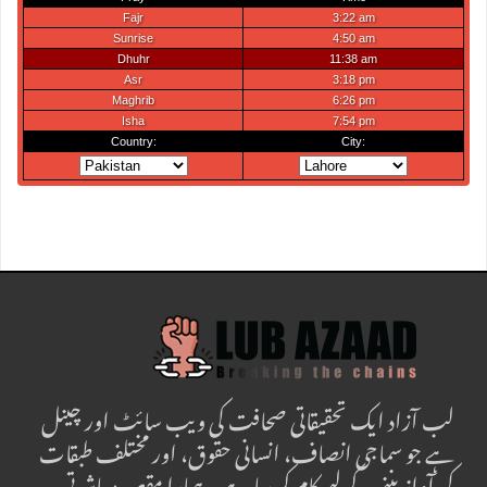
لب آزاد ایک تحقیقاتی صحافت کی ویب سائٹ اور چینل
ہے جو سماجی انصاف، انسانی حقوق، اور مختلف طبقات