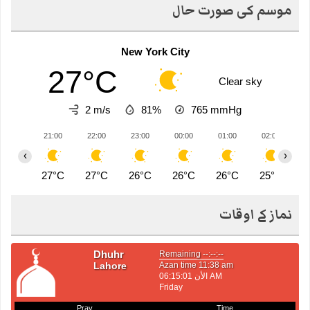
موسم کی صورت حال
New York City
27°C
Clear sky
2 m/s
81%
765
mmHg
21:00
22:00
23:00
00:00
01:00
02:00
0
‹
›
27°C
27°C
26°C
26°C
26°C
25°C
2
نماز کے اوقات