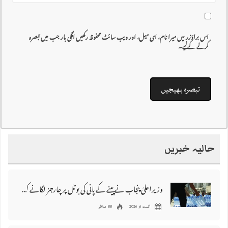
اس براؤزر میں میرا نام، ای میل، اور ویب سائٹ محفوظ رکھیں اگلی بار جب میں تبصرہ
کرنے کےلیے۔
حالیہ خبریں
وزیراعلیٰ پنجاب نے پینے کے پانی کی بوتل پر چارجز لگانے کی تجویز مستر دکر دی
اگست 6, 2026
88 مناظر