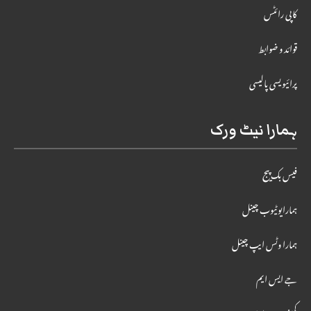
کاپی رائٹس
قوائد و ضوابط
پرائیویسی پالیسی
ہمارا نیٹ ورک
فیس بک پیج
ہمارایوٹیوب چینل
ہمارا وٹس ایپ چینل
جے ایس ایم