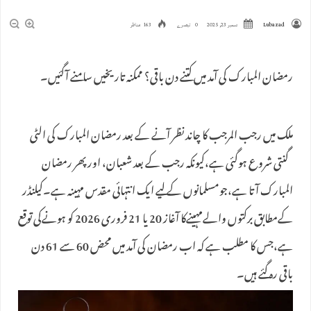
Lubazad
دسمبر 23, 2025
0 تبصرے
163 مناظر
رمضان المبارک کی آمد میں کتنے دن باقی؟ ممکنہ تاریخیں سامنے آگئیں۔
ملک میں رجب المرجب کا چاند نظر آنے کے بعد رمضان المبارک کی الٹی
گنتی شروع ہوگئی ہے،کیونکہ رجب کے بعد شعبان، اور پھر رمضان
المبارک آتا ہے،جومسلمانوں کے لیے ایک انتہائی مقدس مہینہ ہے۔کیلنڈر
کےمطابق برکتوں والےمہینےکا آغاز 20 یا 21 فروری 2026 کو ہونےکی توقع
ہے،جس کا مطلب ہے کہ اب رمضان کی آمد میں محض 60 سے 61 دن
باقی رہ گئے ہیں۔