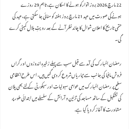
22 مارچ 2026 بروز اتوارکو ہونے کا امکان ہے،تاہم 29 روزے
ہونےکی صورت میں عید 21 مارچ بروز ہفتہ کو منائی جا سکتی ہے،عید کی
حتمی تاریخ کا اعلان شوال کا چاند نظر آنے کے بعد رویتِ ہلال کمیٹی کرے
گی۔
رمضان المبارک کی آمد سے قبل سب سے پہلے زخیرہ اندوزوں اور گراں
فروش مافیا کی جانب سے تیاریاں‌شروع کر دی گئیں‌ہیں‌، اس طرح‌انتظامی
سطح پر رمضان المبارک میں‌ عوامی سہولیات اور سیکورٹی کے لئے بھی پلان
کی تشکیل کے ساتھ مساجد کی تزئین و آرائش کے سلسلے میں‌ ابتدائی طور پر
مشاورت کا آغاز کر دیا گیا ہے.