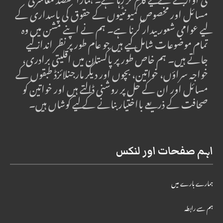
کی آواز بننے کے لیے کام کر رہا ہے۔ ہمارا مقصد معاشرتی
مسائل اور مخصوص کمیونٹیوں کے حقوق کی پاسداری کے
لیے عوامی شعور بیدار کرنا ہے۔ ہم نے اپنے مشن میں وہ
تمام موضوعات شامل کیے ہیں جو عام طور پر نظر انداز کیے
جاتے ہیں۔ ہم خاص طور پر پاکستان میں اقلیتی برادری،
خواجہ سراؤں، خواتین، بچوں اور دیگر مارجنلائزڈ طبقوں کے
مسائل اور ان کے حل پر روشنی ڈالتے ہیں اور خواتین کو
صحافت کے ذریعے بااختیار بنانے کے لیے کوشاں ہیں۔
اہم صفحات اور لنکس
ہمارے بارے میں
ہم سے رابطہ