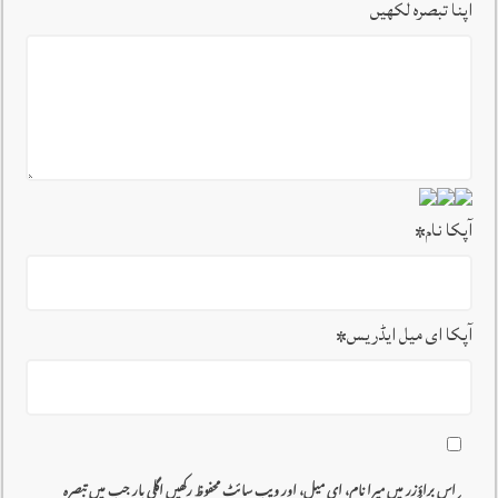
اپنا تبصرہ لکھیں
آپکا نام
*
آپکا ای میل ایڈریس
*
اس براؤزر میں میرا نام، ای میل، اور ویب سائٹ محفوظ رکھیں اگلی بار جب میں تبصرہ