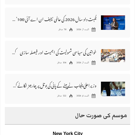
نگہت داد سال 2026 کی عالمی ‘چیف ان اے آئی 100’ فہرست میں شامل
اگست 7, 2026
78 مناظر
خواتین کی سیاسی شمولیت کی اہمیت اور فیصلہ سازی کے عمل میں فعال کردار
اگست 7, 2026
104 مناظر
وزیراعلیٰ پنجاب نے پینے کے پانی کی بوتل پر چارجز لگانے کی تجویز مستر دکر دی
اگست 6, 2026
122 مناظر
موسم کی صورت حال
New York City