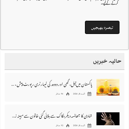
کرنے کےلیے۔
حالیہ خبریں
پاکستان میں‌تیل، گھی اور دودھ کی لیبارٹری رپورٹ پیش ، 176 نمونے غیر معیاری قرار
اگست 8, 2026
96 مناظر
شادی کا جھانسہ دیکر بنکاک سے بلائی گئی خاتون سے مبینہ زیادتی، ملزم گرفتار
اگست 8, 2026
92 مناظر