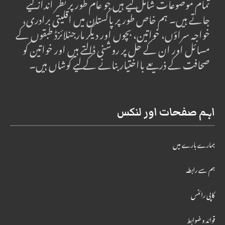
تمام موضوعات شامل کیے ہیں جو عام طور پر نظر انداز کیے
جاتے ہیں۔ ہم خاص طور پر پاکستان میں اقلیتی برادری،
خواجہ سراؤں، خواتین، بچوں اور دیگر مارجنلائزڈ طبقوں کے
مسائل اور ان کے حل پر روشنی ڈالتے ہیں اور خواتین کو
صحافت کے ذریعے بااختیار بنانے کے لیے کوشاں ہیں۔
اہم صفحات اور لنکس
ہمارے بارے میں
ہم سے رابطہ
کاپی رائٹس
قوائد و ضوابط