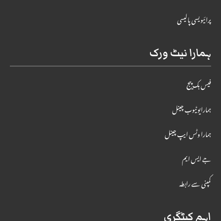
پرائیویسی پالیسی
ہمارا نیٹ ورک
فیس بک پیج
ہمارایوٹیوب چینل
ہمارا وٹس ایپ چینل
جے ایس ایم
کمپنی سے رابطہ
اہم کیٹگری