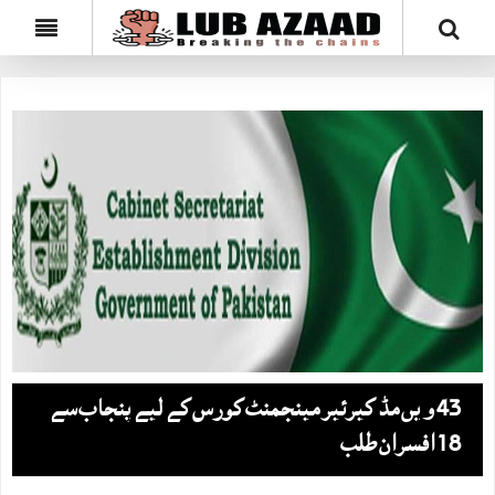
43 ویں مڈ کیرئیر مینجمنٹ کورس کے لیے پنجاب سے
18 افسران طلب