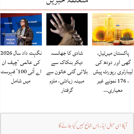
پاکستان میں‌تیل،
شادی کا جھانسہ
نگہت داد سال 2026
گھی اور دودھ کی
دیکر بنکاک سے
کی عالمی ‘چیف ان
لیبارٹری رپورٹ پیش
بلائی گئی خاتون سے
اے آئی 100’ فہرست
، 176 نمونے غیر
مبینہ زیادتی، ملزم
میں شامل
معیاری…
گرفتار
آپکا ای میل ایڈریس شائع نہیں کیا جائے گا