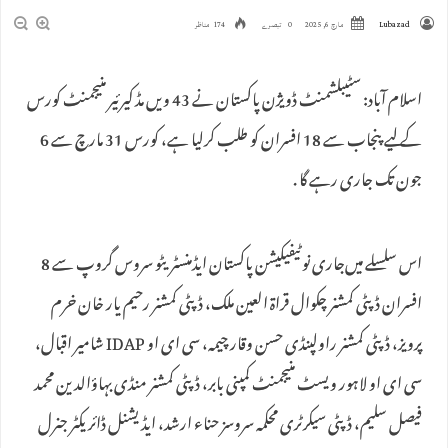
Lubazad
مارچ 6, 2025
0 تبصرے
174 مناظر
اسلام آباد: سٹیبلشمنٹ ڈویژن پاکستان نے 43 ویں مڈ کیرئیر منیجمنٹ کورس
کے لیے پنجاب سے 18 افسران کو طلب کرلیا ہے، کورس 31 مارچ سے 6
جون تک جاری رہے گا .
اس سلسلے میں‌جاری نوٹیفیکیشن پاکستان ایڈمنسٹریٹو سروس گروپ سے 8
افسران ڈپٹی کمشنر چکوال قراۃ العین ملک، ڈپٹی کمشنر رحیم یار خان خرم
پرویز، ڈپٹی کمشنر راولپنڈی حسن وقار چیمہ، سی ای او IDAP شامیر اقبال،
سی ای او لاہور ویسٹ منیجمنٹ کمپنی بابر، ڈپٹی کمشنر منڈی بہاؤالدین محمد
فیصل سلیم، ڈپٹی سیکرٹری محکمہ سروسز حناء ارشد، ایڈیشنل ڈائریکٹر جنرل