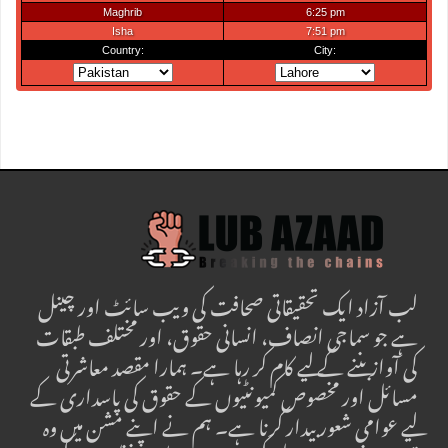
لب آزاد ایک تحقیقاتی صحافت کی ویب سائٹ اور چینل
ہے جو سماجی انصاف، انسانی حقوق، اور مختلف طبقات
کی آواز بننے کے لیے کام کر رہا ہے۔ ہمارا مقصد معاشرتی
مسائل اور مخصوص کمیونٹیوں کے حقوق کی پاسداری کے
لیے عوامی شعور بیدار کرنا ہے۔ ہم نے اپنے مشن میں وہ