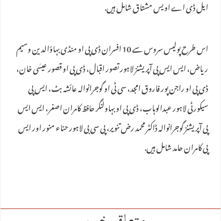
ایل ڈی اے اویس مشتاق شامل ہیں.
اس طرح پولیس سروس سے 10 افسران ڈی پی او منڈی بہاؤالدین وسیم
ریاض، ایس ایس پی آپریشنز لاہور تصور اقبال، ڈی پی او قصور عیسٰی خان،
ڈی پی او راجن پور فاروق امجد، سی ٹی او گوجرانوالہ عائشہ بٹ، ایس پی
سیکورٹی لاہور عبدالوہاب، ڈی پی او بہاولنگر حافظ کامران اصغر، ایس ایس
پی آپریشنز گوجرانوالہ ڈاکٹر محمد رض تنویر، پی سی بی لاہور حناء منور اور ایس
پی کامران حامد شامل ہیں.
متعلقہ خبریں