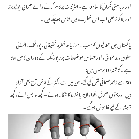
اور ریاستی نگرانی کا سامنا ہے۔انٹرنیٹ پر کام کرنے والے صحافی، یوٹیوبرز
اور بلاگرز بھی اب اس خطرے میں شامل ہو چکے ہیں۔
پاکستان میں صحافیوں کو سب سے زیادہ خطرہ تحقیقاتی رپورٹنگ، انسانی
حقوق، بدعنوانی، اور حساس موضوعات پر رپورٹنگ کے دوران لاحق ہوتا
ہے۔گزشتہ 10 برسوں میں:
50 سے زائد صحافی قتل کیے گئے، جن میں سے اکثر کے قاتل آج بھی آزاد
ہیں۔درجنوں صحافی اغوا، لاپتا یا تشدد کا شکار ہوئے — کچھ واپس آئے، کچھ
ہمیشہ کے لیے خاموش ہو گئے۔