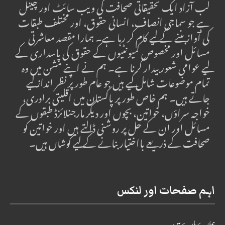
لب آزاد ایک تحقیقاتی صحافت کی ویب سائٹ اور چینل
ہے جو سماجی انصاف، انسانی حقوق، اور مختلف طبقات
کی آواز بننے کے لیے کام کر رہا ہے۔ ہمارا مقصد معاشرتی
مسائل اور مخصوص کمیونٹیوں کے حقوق کی پاسداری کے
لیے عوامی شعور بیدار کرنا ہے۔ ہم نے اپنے مشن میں وہ
تمام موضوعات شامل کیے ہیں جو عام طور پر نظر انداز کیے
جاتے ہیں۔ ہم خاص طور پر پاکستان میں اقلیتی برادری،
خواجہ سراؤں، خواتین، بچوں اور دیگر مارجنلائزڈ طبقوں کے
مسائل اور ان کے حل پر روشنی ڈالتے ہیں اور خواتین کو
صحافت کے ذریعے بااختیار بنانے کے لیے کوشاں ہیں۔
اہم صفحات اور لنکس
ہمارے بارے میں