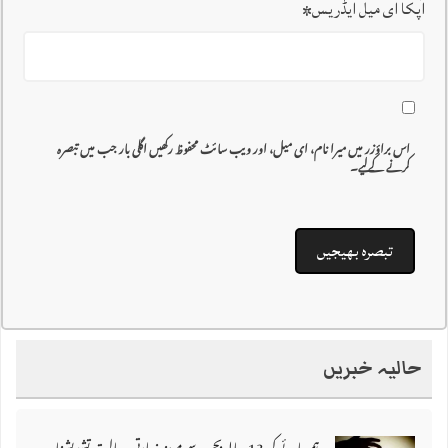
آپکا ای میل ایڈریس
*
اس براؤزر میں میرا نام، ای میل، اور ویب سائٹ محفوظ رکھیں اگلی بار جب میں تبصرہ
کرنے کےلیے۔
حالیہ خبریں