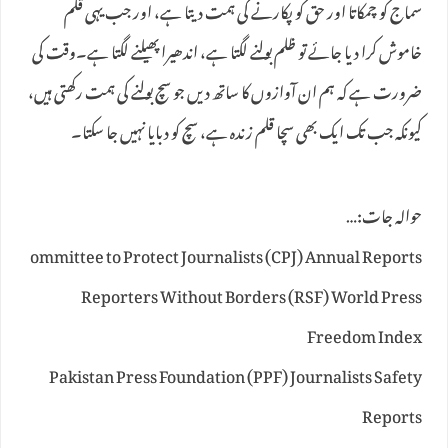
سماج کو چمکاتا اور حق کو پکارنے کی ہمت دیتا ہے، اور جب یہی قلم
خاموش کرا دیا جائے تو ظلم بولنے لگتا ہے، اندھیرا پھیلنے لگتا ہے۔وقت کی
ضرورت ہے کہ ہم ان آوازوں کا ساتھ دیں جو سچ بولنے کی ہمت رکھتی ہیں،
کیونکہ جب تک ایک بھی سچا قلم زندہ ہے، سچ کو دبایا نہیں جا سکتا۔
حوالہ جات:…
ommittee to Protect Journalists (CPJ) Annual Reports
Reporters Without Borders (RSF) World Press
Freedom Index
Pakistan Press Foundation (PPF) Journalists Safety
Reports