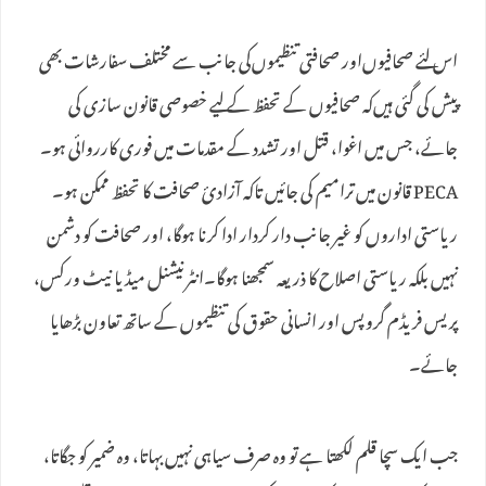
اس لئے صحافیوں‌اور صحافتی تنظیموں‌کی جانب سے مختلف سفارشات بھی
پیش کی گئی ہیں‌کہ صحافیوں کے تحفظ کے لیے خصوصی قانون سازی کی
جائے، جس میں اغوا، قتل اور تشدد کے مقدمات میں فوری کارروائی ہو۔
PECA قانون میں ترامیم کی جائیں تاکہ آزادیٔ صحافت کا تحفظ ممکن ہو۔
ریاستی اداروں کو غیر جانب دار کردار ادا کرنا ہوگا، اور صحافت کو دشمن
نہیں بلکہ ریاستی اصلاح کا ذریعہ سمجھنا ہوگا۔انٹرنیشنل میڈیا نیٹ ورکس،
پریس فریڈم گروپس اور انسانی حقوق کی تنظیموں کے ساتھ تعاون بڑھایا
جائے۔
جب ایک سچا قلم لکھتا ہے تو وہ صرف سیاہی نہیں بہاتا، وہ ضمیر کو جگاتا،