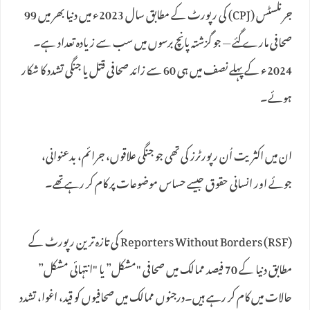
جرنلسٹس (CPJ) کی رپورٹ کے مطابق سال 2023ء میں دنیا بھر میں 99
صحافی مارے گئے — جو گزشتہ پانچ برسوں میں سب سے زیادہ تعداد ہے۔
2024ء کے پہلے نصف میں ہی 60 سے زائد صحافی قتل یا جنگی تشدد کا شکار
ہوئے۔
ان میں اکثریت اُن رپورٹرز کی تھی جو جنگی علاقوں، جرائم، بدعنوانی،
جوئے اور انسانی حقوق جیسے حساس موضوعات پر کام کر رہے تھے۔
Reporters Without Borders (RSF) کی تازہ ترین رپورٹ کے
مطابق دنیا کے 70 فیصد ممالک میں صحافی "مشکل” یا "انتہائی مشکل”
حالات میں کام کر رہے ہیں۔درجنوں ممالک میں صحافیوں کو قید، اغوا، تشدد