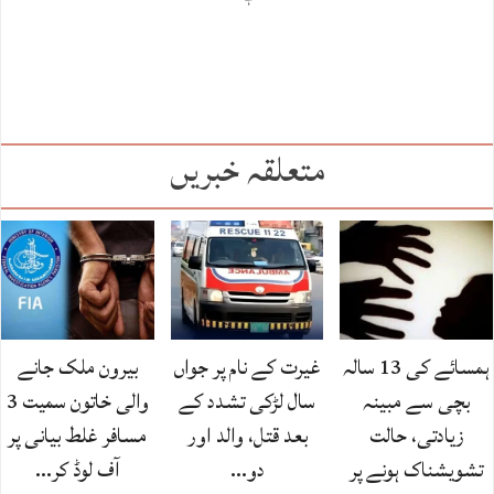
متعلقہ خبریں
ہمسائے کی 13 سالہ
غیرت کے نام پر جواں
بیرون ملک جانے
بچی سے مبینہ
سال لڑکی تشدد کے
والی خاتون سمیت 3
زیادتی، حالت
بعد قتل، والد اور
مسافر غلط بیانی پر
تشویشناک ہونے پر
دو…
آف لوڈ کر…