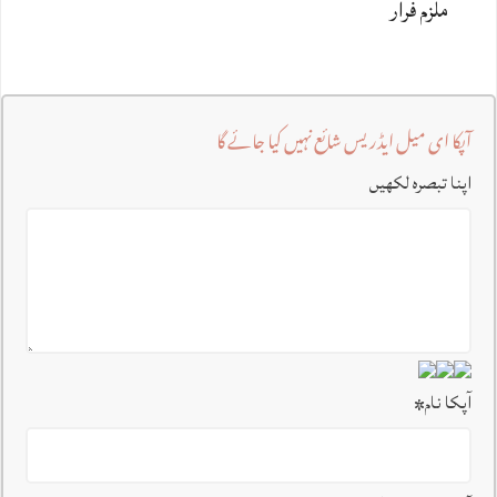
ملزم فرار
آپکا ای میل ایڈریس شائع نہیں کیا جائے گا
اپنا تبصرہ لکھیں
آپکا نام
*