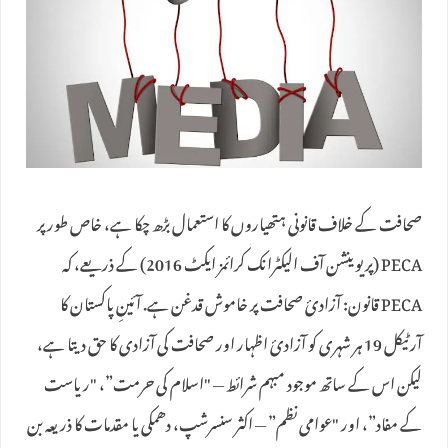
صحافت کے خلاف قانونی ہتھیاروں کا استعمال بڑھ چکا ہے، خاص طور پر
PECA (پریوینشن آف الیکٹرانک کرائمز ایکٹ 2016) کے ذریعے، کہ
PECA قانون: آزادیٔ صحافت پر خاموش قدغن ہے. آئینِ پاکستان کا
آرٹیکل 19 ہر شہری کو آزادیٔ اظہار اور صحافت کی آزادی کا حق دیتا ہے،
لیکن اس کے ساتھ موجود مبہم شرائط — "اسلام کی حرمت”، "ریاست
کے مفاد”، اور "عوامی نظم” — اکثر سنسرشپ، دھمکی یا مقدمات کا ذریعہ بن