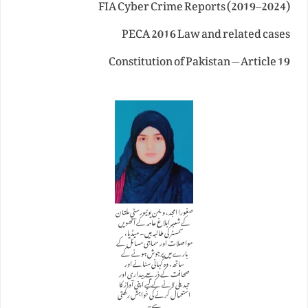
FIA Cyber Crime Reports (2019–2024)
PECA 2016 Law and related cases
Constitution of Pakistan — Article 19
صفورا امجد، ویمن یونیورسٹی ملتان
کے شعبہ ابلاغ عامہ کے آٹھویں
سمسٹر کی طالبہ ہیں۔ میڈیا،
مواصلات اور سماجی مسائل کے
بارے میں پرجوش ہونے کے
ساتھ، وہ کہانی سنانے اور
صحافت کے ذریعے بیداری اور
تبدیلی لانے کے لیے اپنی آواز کا
استعمال کرنے کی خواہش رکھتی
ہے۔