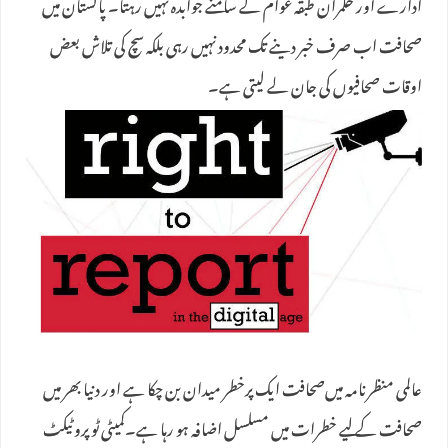
ادارے اور حکمران طبقہ عوام کے سامنے جوابدہ نہیں رہتا۔ پاکستان میں
صحافت اب صرف خبر دینے تک محدود نہیں رہی بلکہ سچ کی تلاش بعض
اوقات صحافیوں کی جان لے لیتی ہے۔
عالمی منظرنامہ میں‌صحافت ایک پرخطر میدان بن چکا ہے اور دنیا بھر میں
صحافت کے لیے خطرات میں مسلسل اضافہ ہو رہا ہے۔کمیٹی ٹو پروٹیکٹ