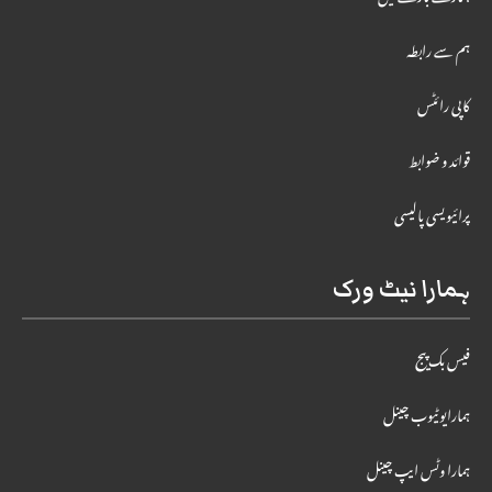
ہم سے رابطہ
کاپی رائٹس
قوائد و ضوابط
پرائیویسی پالیسی
ہمارا نیٹ ورک
فیس بک پیج
ہمارایوٹیوب چینل
ہمارا وٹس ایپ چینل