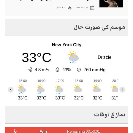
اگست 8, 2026
100 مناظر
موسم کی صورت حال
New York City
33°C
Drizzle
4.8 m/s
43%
760
mmHg
15:00
16:00
17:00
18:00
19:00
20:00
2
‹
›
33°C
33°C
33°C
32°C
32°C
31°C
3
نماز کے اوقات