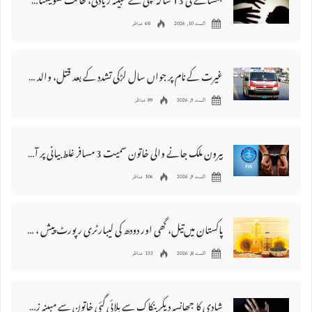
ہمسائے کی 13 سالہ بچی سے مبینہ زیادتی، حالت تشویشناک ہونے پر ملزم فرار
اگست 10, 2026
68 مناظر
غیرت کے نام پر جواں سال لڑکی تشدد کے بعد قتل، والد اور دو بھائی گرفتار
اگست 9, 2026
89 مناظر
بیرون ملک جانے والی خاتون سمیت 3 مسافر غلط بیانی پر آف لوڈ کر دئیے گئے
اگست 9, 2026
106 مناظر
پاکستان میں‌تیل، گھی اور دودھ کی لیبارٹری رپورٹ پیش ، 176 نمونے غیر معیاری قرار
اگست 8, 2026
133 مناظر
شادی کا جھانسہ دیکر بنکاک سے بلائی گئی خاتون سے مبینہ زیادتی، ملزم گرفتار