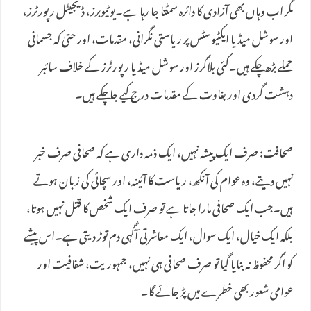
مگر اب وہاں بھی آزادی کا دائرہ سمٹتا جا رہا ہے۔یوٹیوبرز، ڈیجیٹل رپورٹرز،
اور سوشل میڈیا ایکٹیوسٹس پر ریاستی نگرانی، مقدمات، اور حتیٰ کہ جسمانی
حملے بڑھ چکے ہیں۔کئی بلاگرز اور سوشل میڈیا رپورٹرز کے خلاف سائبر
دہشت گردی اور بغاوت کے مقدمات درج کیے جا چکے ہیں۔
صحافت: صرف ایک پیشہ نہیں، ایک ذمہ داری ہے کہ صحافی صرف خبر
نہیں دیتے، وہ عوام کی آنکھ، ریاست کا آئینہ، اور سچائی کی زبان ہوتے
ہیں۔جب ایک صحافی مارا جاتا ہے تو صرف ایک شخص کا قتل نہیں ہوتا،
بلکہ ایک خیال، ایک سوال، ایک معاشرتی آگہی دم توڑ دیتی ہے۔اس پیشے
کو اگر محفوظ نہ بنایا گیا تو صرف صحافی ہی نہیں، جمہوریت، شفافیت اور
عوامی شعور بھی خطرے میں پڑ جائے گا۔