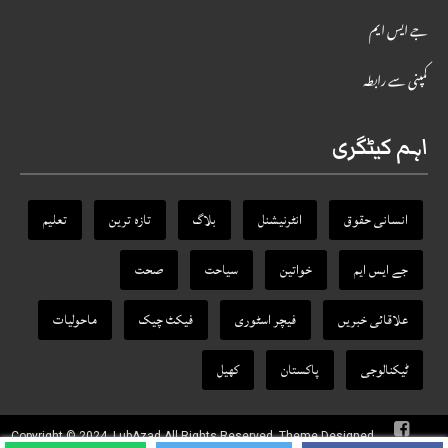
جے ایس ایم
کمپنی سے رابطہ
اہم کیٹگری
انسانی حقوق
انٹرنیشنل
بلاگ
تازہ ترین
تعلیم
جے ایس ایم
خواتین
سیاحت
صحت
علاقائی خبریں
فیچر اسٹوری
فیکٹ‌ چیک
ماحولیات
ٹیکنالوجی
پاکستان
کھیل
Copyright © 2024, LubAzad All Rights Reserved. Theme Designed