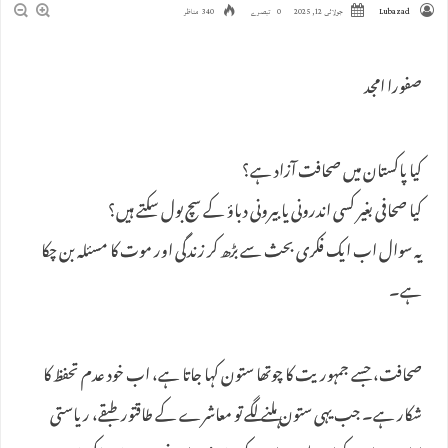
Lubazad
جولائی 12, 2025
0 تبصرے
340 مناظر
صفورا امجد
کیا پاکستان میں صحافت آزاد ہے؟
کیا صحافی بغیر کسی اندرونی یا بیرونی دباؤ کے سچ بول سکتے ہیں؟
یہ سوال اب ایک فکری بحث سے بڑھ کر زندگی اور موت کا مسئلہ بن چکا
ہے۔
صحافت، جسے جمہوریت کا چوتھا ستون کہا جاتا ہے، اب خود عدم تحفظ کا
شکار ہے۔ جب یہی ستون ہلنے لگے تو معاشرے کے طاقتور طبقے، ریاستی