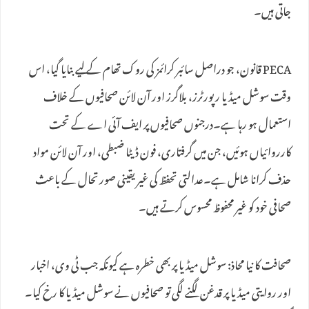
جاتی ہیں۔
PECA قانون، جو دراصل سائبر کرائمز کی روک تھام کے لیے بنایا گیا، اس
وقت سوشل میڈیا رپورٹرز، بلاگرز اور آن لائن صحافیوں کے خلاف
استعمال ہو رہا ہے۔درجنوں صحافیوں پر ایف آئی اے کے تحت
کارروائیاں ہوئیں، جن میں گرفتاری، فون ڈیٹا ضبطی، اور آن لائن مواد
حذف کرانا شامل ہے۔عدالتی تحفظ کی غیر یقینی صورتحال کے باعث
صحافی خود کو غیر محفوظ محسوس کرتے ہیں۔
صحافت کا نیا محاذ: سوشل میڈیا پر بھی خطرہ ہے کیونکہ جب ٹی وی، اخبار
اور روایتی میڈیا پر قدغن لگنے لگی تو صحافیوں نے سوشل میڈیا کا رخ کیا۔