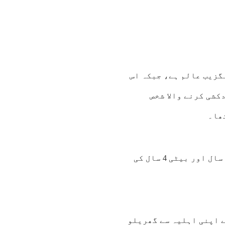
گزیب عالم ہے، جبکہ اس
کشی کرنے والا شخص
ھا۔
اورنگ زیب عالم سکول ٹیچر تھا۔ جس کے بیٹے کی عمر 8 سال اور بیٹی 4 سال کی
ے اپنی اہلیہ سے گھریلو