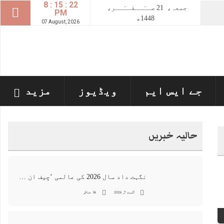
8 : 15 : 23
جمعہ،
21
صــَــفــَــر،
PM
1448ھ
07 August, 2026
جے ایس ایم
ویڈیوز
مزید
حالیہ خبریں
نگہت داد سال 2026 کی عالمی ‘چیف ان اے آئی 100’ فہرست میں شامل
اگست 7, 2026
56 مناظر