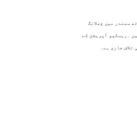
چوں کے ساتھ سمندر میں چھلانگ
ں 6 سے 7 کے درمیان تھیں ۔ریسکیو آپریشن کے
 تلاش جاری ہے۔