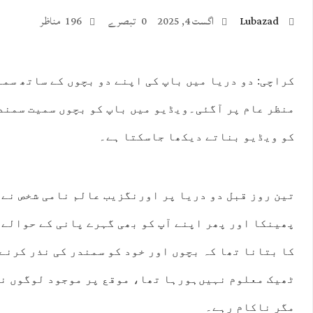
Lubazad
اگست 4, 2025
0 تبصرے
196 مناظر
کراچی: دو دریا میں باپ کی اپنے دو بچوں کے ساتھ سم
منظر عام پر آگئی۔ویڈیو میں باپ کو بچوں سمیت سمند
:00
03:00
04:00
05:00
06:00
07:00
08:00
09:
کو ویڈیو بناتے دیکھا جاسکتا ہے۔
°C
36°C
35°C
34°C
33°C
34°C
36°C
38
پھینکا اور پھر اپنے آپ کو بھی گہرے پانی کے حوالے
کا بتانا تھا کہ بچوں اور خود کو سمندر کی نذر کرنے 
ٹھیک معلوم نہیں‌ہورہا تھا، موقع پر موجود لوگوں نے
مگر ناکام رہے۔