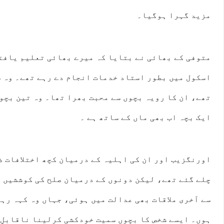
مزید گہرا ہوگیا۔
متوفی کے بھائی نے بتایا کہ میرے بھائی تعلیم یافتہ
اسکول میں بطور استاد خدمات انجام دے رہے تھے۔ وہ ش
تھے، ان کا رویہ بچوں سے محبت بھرا تھا۔ وہ تین بچوں
ایک بچہ اب بھی ماں کے ساتھ ہے ۔
اورنگزیب اور ان کی اہلیہ کے درمیان کچھ اختلافات ض
چلے گئے تھے، لیکن دونوں کے درمیان صلح کی کوششیں 
سے آخری ملاقات بھی عدالت میں ہوئی، جہاں وہ کہہ رہے
ہوں۔ ایسے شخص کا بچوں سمیت خودکشی کرلینا ناقابلِ 