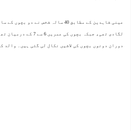
عینی شاہدین کے مطابق 40 سالہ شخص نے دو ب
لگادی تھی، جبکہ بچوں کی عمری
دوران دونوں بچوں کی لاشیں نکال لی گئی ہیں۔ والد کی