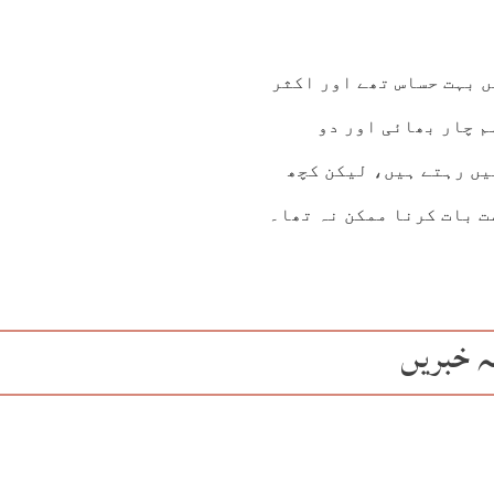
ں بہت حساس تھے اور اکثر
م چار بھائی اور دو
یں رہتے ہیں، لیکن کچھ
ت بات کرنا ممکن نہ تھا۔
ہ خبریں