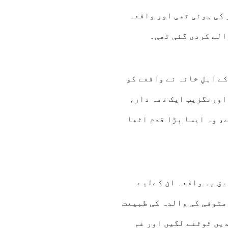
 کی ہوئی تھی اور واقعہ
الے کردی گئی تھی۔
 اہلِ خانہ نے واقعے کو
 اورنگزیب ایک ذمہ دار،
، وہ ایسا بڑا قدم اٹھا
بق یہ واقعہ ان کےلیے
 متوفی کی والدہ کی طبیعت
دیں ٹوٹنے لگیں اور غم