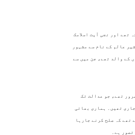
 تھے اور نجی آیت اسلامک
یر عالم کے نام سے مشہور
 کے والد تھے، جن میں سے
رور تھے، جو عدالت تک
جاری تھیں۔ ہماری بھائی
 تھے کہ صلح کرنے جارہا
تصور ہے۔