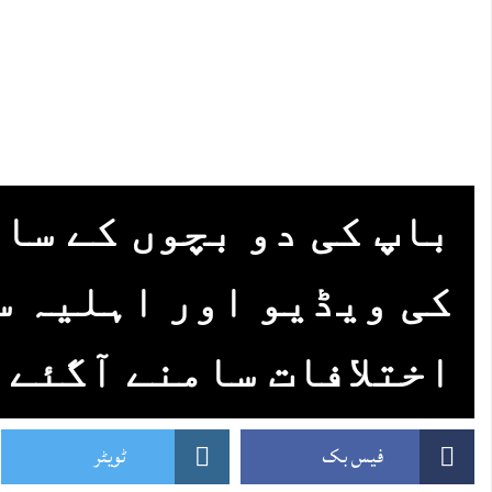
باپ کی دو بچوں کے سا
کی ویڈیو اور اہلیہ س
اختلافات سامنے آگئے
فیس بک
ٹویٹر