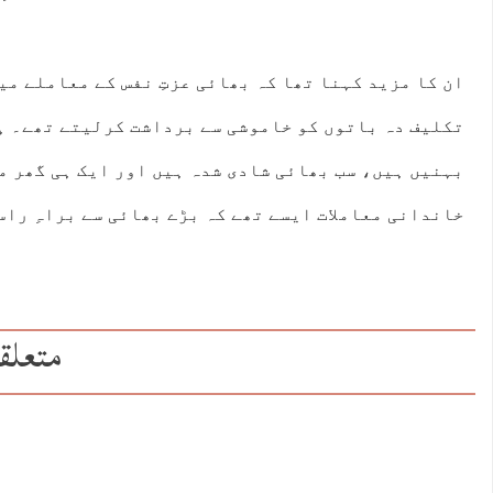
ان کا مزید کہنا تھا کہ بھائی عزتِ نفس کے معاملے می
تکلیف دہ باتوں کو خاموشی سے برداشت کرلیتے تھے۔ ہ
بہنیں ہیں، سب بھائی شادی شدہ ہیں اور ایک ہی گھر م
خاندانی معاملات ایسے تھے کہ بڑے بھائی سے براہِ راس
متعلق