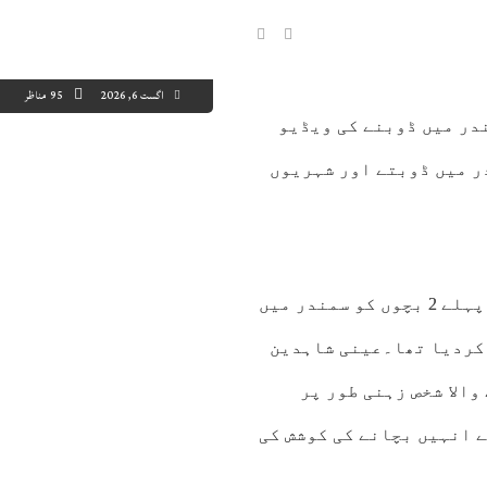
اگست 6, 2026
95 مناظر
ندر میں ڈوبنے کی ویڈیو
ر میں ڈوبتے اور شہریوں
9:00
20:00
21:00
22:00
23:00
00:00
01:00
02
2°C
42°C
41°C
40°C
39°C
38°C
37°C
36
تین روز قبل دو دریا پر اورنگزیب عالم نامی شخص نے پہلے 2 بچوں کو سمندر میں
 کردیا تھا۔عینی شاہدین
والا شخص زہنی طور پر
 انہیں بچانے کی کوشش کی