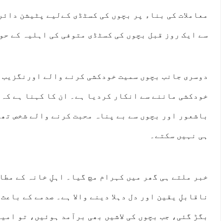
معاملات کی بناء پر بچوں کی کسٹڈی کےلیے پٹیشن دائر
سے ایک روز قبل بچوں کی کسٹڈی متوفی کی اہلیہ کے حو
دوسری جانب بچوں سمیت خودکشی کرنے والے اورنگزیب کے
خودکشی ماننے سے انکار کردیا ہے۔ ان کا کہنا ہے کہ
باشعور اور بچوں سے بے پناہ محبت کرنے والے شخص تھے
ہی نہیں سکتے۔
خبر ملتے ہی گھر میں کہرام مچ گیا۔ اہلِ خانہ کے مطا
ناقابلِ یقین اور دل دہلا دینے والا ہے۔ صدمے کے باعث
بگڑ گئی، جب بچوں کی لاشیں بھی برآمد ہوئیں، تو امی