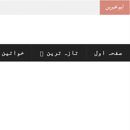
اہم خبریں
خواتین
_
صفحہ اول
تازہ ترین
خواتین