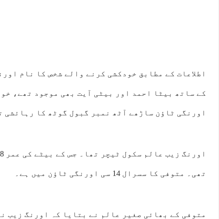
اطلاعات کے مطابق خودکشی کرنے والے شخص کا نام اورن
کے ساتھ بیٹا احمد اور بیٹی آیت بھی موجود تھے، خود
اورنگی ٹاؤن ساڑھے آٹھ نمبر گبول گوٹھ کا رہائشی ت
تھی۔ متوفی کا سسرال 14 سی اورنگی ٹاؤن میں ہے۔
متوفی کے بھائی صغیر عالم نے بتایا کہ اورنگ زیب ن