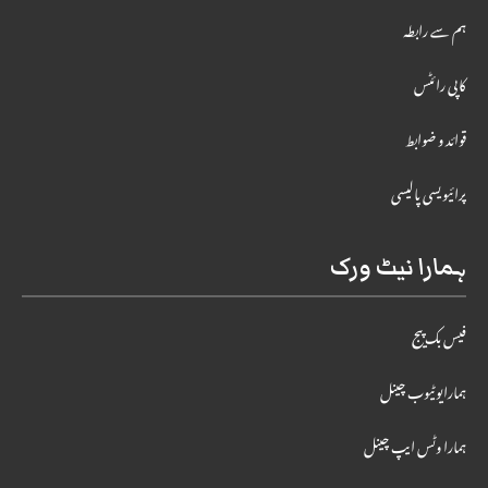
ہم سے رابطہ
کاپی رائٹس
قوائد و ضوابط
پرائیویسی پالیسی
ہمارا نیٹ ورک
فیس بک پیج
ہمارایوٹیوب چینل
ہمارا وٹس ایپ چینل