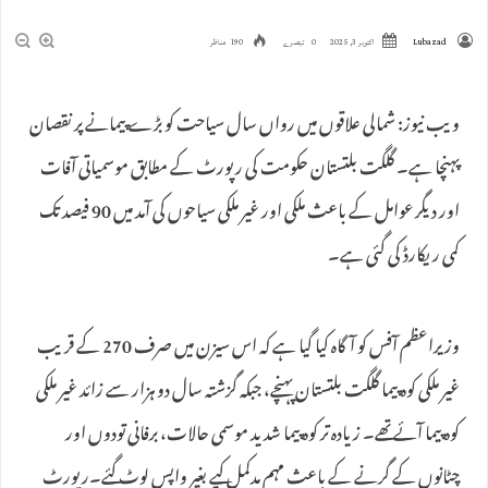
Lubazad
اکتوبر 3, 2025
0 تبصرے
190 مناظر
ویب نیوز: شمالی علاقوں میں رواں سال سیاحت کو بڑے پیمانے پر نقصان
پہنچا ہے۔ گلگت بلتستان حکومت کی رپورٹ کے مطابق موسمیاتی آفات
اور دیگر عوامل کے باعث ملکی اور غیر ملکی سیاحوں کی آمد میں 90 فیصد تک
کمی ریکارڈ کی گئی ہے۔
وزیراعظم آفس کو آگاہ کیا گیا ہے کہ اس سیزن میں صرف 270 کے قریب
غیر ملکی کوہ پیما گلگت بلتستان پہنچے، جبکہ گزشتہ سال دو ہزار سے زائد غیر ملکی
کوہ پیما آئے تھے۔ زیادہ تر کوہ پیما شدید موسمی حالات، برفانی تودوں اور
چٹانوں کے گرنے کے باعث مہم مدکمل کیے بغیر واپس لوٹ گئے۔رپورٹ