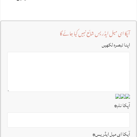
آپکا ای میل ایڈریس شائع نہیں کیا جائے گا
اپنا تبصرہ لکھیں
آپکا نام
*
آپکا ای میل ایڈریس
*