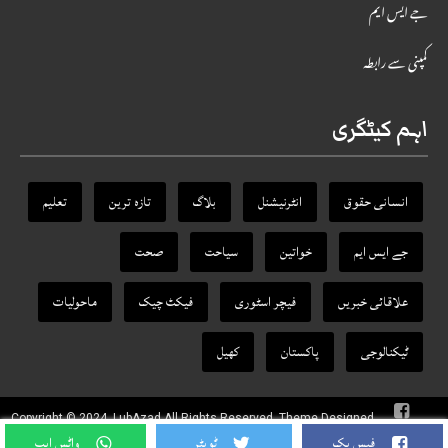
جے ایس ایم
کمپنی سے رابطہ
اہم کیٹگری
انسانی حقوق
انٹرنیشنل
بلاگ
تازہ ترین
تعلیم
جے ایس ایم
خواتین
سیاحت
صحت
علاقائی خبریں
فیچر اسٹوری
فیکٹ‌ چیک
ماحولیات
ٹیکنالوجی
پاکستان
کھیل
Copyright © 2024, LubAzad All Rights Reserved. Theme Designed
By
RANKTRA
فیس بک
ٹویٹر
واٹس ایپ