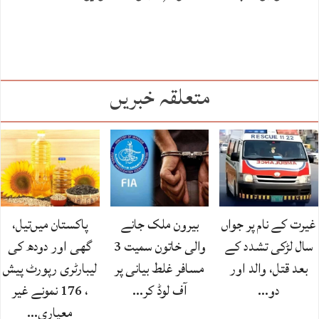
متعلقہ خبریں
غیرت کے نام پر جواں
بیرون ملک جانے
پاکستان میں‌تیل،
سال لڑکی تشدد کے
والی خاتون سمیت 3
گھی اور دودھ کی
بعد قتل، والد اور
مسافر غلط بیانی پر
لیبارٹری رپورٹ پیش
دو…
آف لوڈ کر…
، 176 نمونے غیر
معیاری…