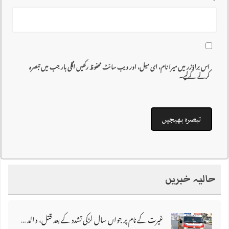
اس براؤزر میں میرا نام، ای میل، اور ویب سائٹ محفوظ رکھیں اگلی بار جب میں تبصرہ
کرنے کےلیے۔
حالیہ خبریں
غیرت کے نام پر جواں سال لڑکی تشدد کے بعد قتل، والد اور دو بھائی گرفتار