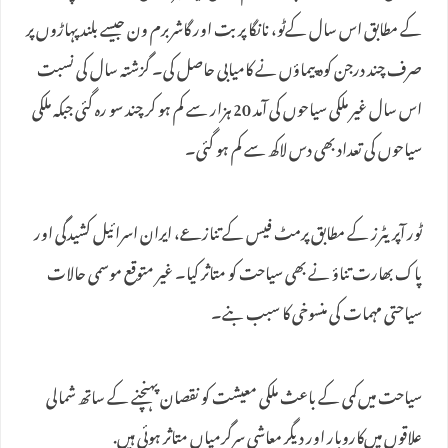
کے مطابق اس سال کےٹو، نانگا پربت اور گاشربرم ون جیسے بلند پہاڑوں پر
صرف چند درجن کوہ پیماؤں نے کامیابی حاصل کی۔ گزشتہ سال کی نسبت
اس سال غیر ملکی سیاحوں کی آمد 20 ہزار سے کم ہو کر چند سو رہ گئی جبکہ ملکی
سیاحوں کی تعداد بھی دس لاکھ سے کم ہو گئی۔
ٹور آپریٹرز کے مطابق پرمٹ فیس کے تنازعے، ایران اسرائیل کشیدگی اور
پاک بھارت تناؤ نے بھی سیاحت کو متاثر کیا۔ غیر متوقع موسمی حالات
سیاحتی مہمات کی منسوخی کا سبب بنے۔
سیاحت میں‌کمی کے باعث ملکی معیشت کو نقصان پہنچنے کے ساتھ شمالی
علاقوں میں‌کاروبار اور دیگر معاشی سرگرمیاں متاثر ہوئی ہیں.