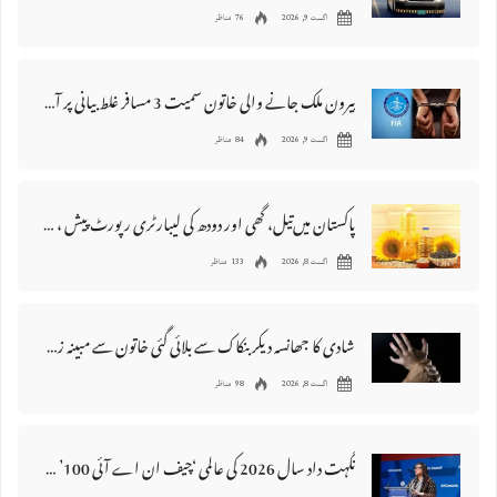
اگست 9, 2026
76 مناظر
بیرون ملک جانے والی خاتون سمیت 3 مسافر غلط بیانی پر آف لوڈ کر دئیے گئے
اگست 9, 2026
84 مناظر
پاکستان میں‌تیل، گھی اور دودھ کی لیبارٹری رپورٹ پیش ، 176 نمونے غیر معیاری قرار
اگست 8, 2026
133 مناظر
شادی کا جھانسہ دیکر بنکاک سے بلائی گئی خاتون سے مبینہ زیادتی، ملزم گرفتار
اگست 8, 2026
98 مناظر
نگہت داد سال 2026 کی عالمی ‘چیف ان اے آئی 100’ فہرست میں شامل