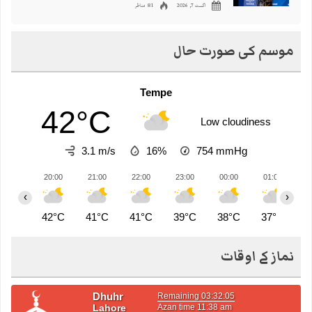
اگست 7, 2026
81 مناظر
موسم کی صورت حال
Tempe
42°C
Low cloudiness
3.1 m/s
16%
754
mmHg
20:00
21:00
22:00
23:00
00:00
01:00
0
‹
›
42°C
41°C
41°C
39°C
38°C
37°C
3
نماز کے اوقات