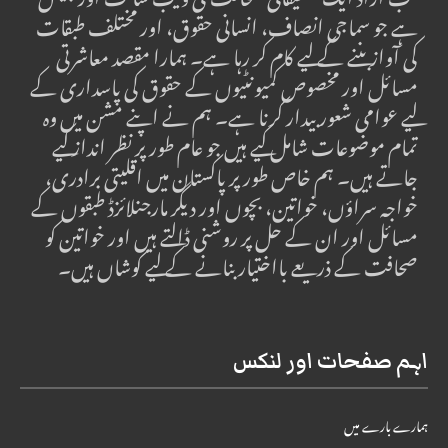
لب آزاد ایک تحقیقاتی صحافت کی ویب سائٹ اور چینل
ہے جو سماجی انصاف، انسانی حقوق، اور مختلف طبقات
کی آواز بننے کے لیے کام کر رہا ہے۔ ہمارا مقصد معاشرتی
مسائل اور مخصوص کمیونٹیوں کے حقوق کی پاسداری کے
لیے عوامی شعور بیدار کرنا ہے۔ ہم نے اپنے مشن میں وہ
تمام موضوعات شامل کیے ہیں جو عام طور پر نظر انداز کیے
جاتے ہیں۔ ہم خاص طور پر پاکستان میں اقلیتی برادری،
خواجہ سراؤں، خواتین، بچوں اور دیگر مارجنلائزڈ طبقوں کے
مسائل اور ان کے حل پر روشنی ڈالتے ہیں اور خواتین کو
صحافت کے ذریعے بااختیار بنانے کے لیے کوشاں ہیں۔
اہم صفحات اور لنکس
ہمارے بارے میں