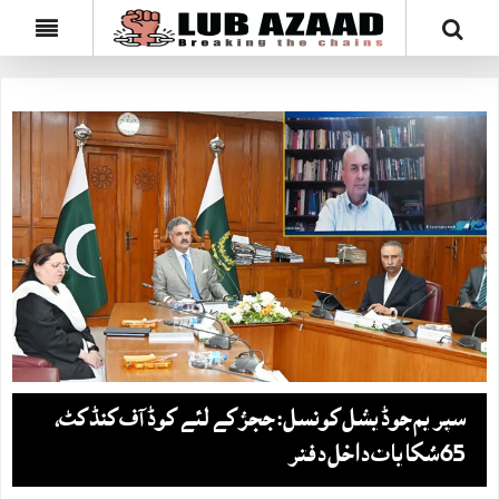
سپریم جوڈیشل کونسل: ججز کے لئے کوڈ آف کنڈکٹ،
65 شکایات داخل دفتر