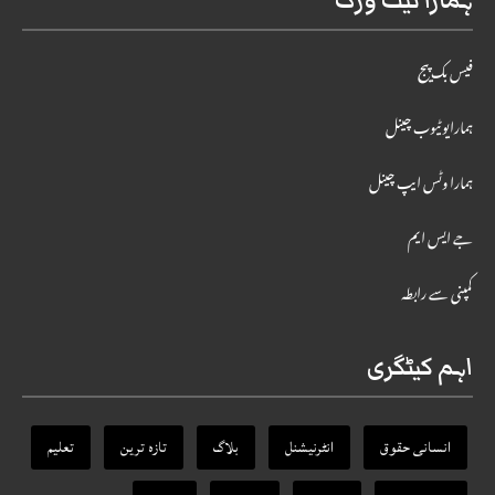
ہمارا نیٹ ورک
فیس بک پیج
ہمارایوٹیوب چینل
ہمارا وٹس ایپ چینل
جے ایس ایم
کمپنی سے رابطہ
اہم کیٹگری
انسانی حقوق
انٹرنیشنل
بلاگ
تازہ ترین
تعلیم