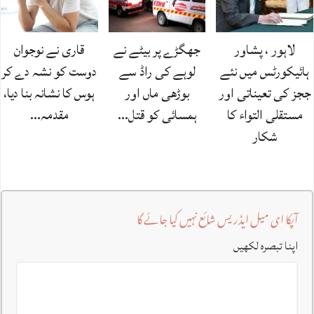
لاہور ، پشاور
جھگڑے پر بیٹے نے
قاری نے نوجوان
ہائیکورٹس میں نئے
لوہے کی راڈ سے
دوست کو نشہ دے کر
ججز کی تعیناتی اور
بوڑھی ماں اور
ہوس کا نشانہ بنا دیا،
مستقلی التواء کا
ہمسائی کو قتل…
مقدمہ…
شکار
آپکا ای میل ایڈریس شائع نہیں کیا جائے گا
اپنا تبصرہ لکھیں