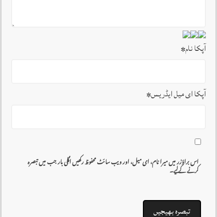
آپکا نام
*
آپکا ای میل ایڈریس
*
اس براؤزر میں میرا نام، ای میل، اور ویب سائٹ محفوظ رکھیں اگلی بار جب میں تبصرہ
کرنے کےلیے۔