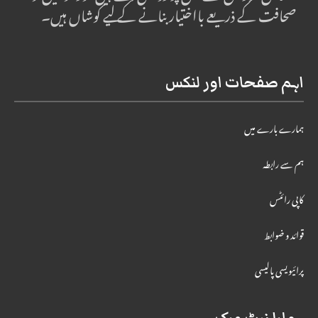
صحافت کے ذریعے بااختیار بنانے کے لیے کوشاں ہیں۔
اہم صفحات اور لنکس
ہمارے بارے میں
ہم سے رابطہ
کاپی رائٹس
قوائد و ضوابط
پرائیویسی پالیسی