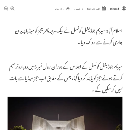
Lubazad
اکتوبر 18, 2025
0 تبصرے
161 مناظر
اسلام آباد: سپریم جوڈیشل کونسل نے ایک مرتبہ پھر ججز کو میڈیا پر بیان
جاری کرنے سے روک دیا۔
سپریم جوڈیشل کونسل کے اجلاس کے دوران رول نمبر 5 میں دوبارہ ترمیم
کرتے ہوئے ججز کو پابند کر دیا گیا، جس کے مطابق اب ججز میڈیا سے بات
نہیں کر سکیں گے ۔