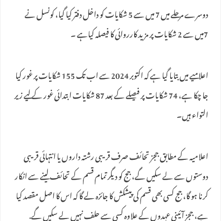
دوسرے مرحلے میں 7 میں سے 5 شکایات کو داخل دفتر کیا گیا، کونسل نے
7میں سے 2 شکایات پر مزید کارروائی کا فیصلہ کیاہے ۔
اعلامیے میں بتایا گیا ہے کہ اکتوبر 2024 سے اب تک 155 شکایات پر غور کیا
جا چکا ہے، 74 شکایات پر فیصلے کے بعد 87 شکایات ابتدائی غور کے لیے زیر
التواء ہیں۔
اعلامیہ کے مطابق ججز تحائف صرف قریبی رشتہ داروں یا انتہائی قریبی
دوستوں سے لے سکیں گے، جج کو دیگر تمام قسم کے تحائف لینے سے انکار
کرنا ہو گا، جج کسی بھی قسم کی پیشکش کا جائزہ لے گا کہ اس کا اصل مقصد کیا
ہے، ججز آئینی عہدوں کے علاوہ کسی سے حلف نہیں لے سکیں گے.