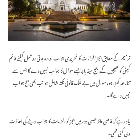
ترمیم کے مطابق ججز الزامات کا تحریری جواب ادارہ جاتی ردعمل کیلئے قائم
کمیٹی کو بھیجیں گے، جج میڈیا پرایسے سوال کا جواب نہیں دے گا جس سے
تنازعہ کھڑا ہو، سوال میں بے شک قانونی نکتہ شامل ہو تب بھی جج جواب
نہیں دے گا۔
یاد رہے کہ قاضی فائز عیسی دور میں ججز کو الزامات کا جواب دینے کی اجازت
دی گئی تھی۔