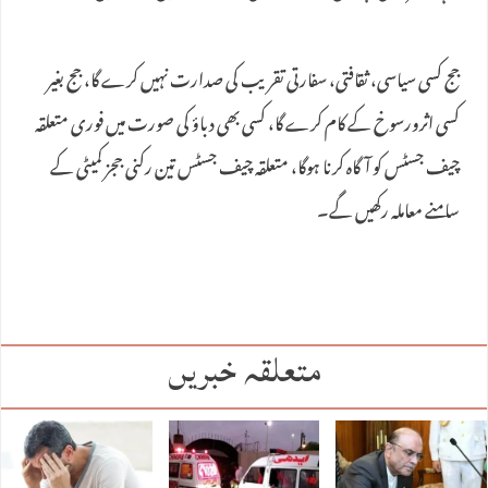
جج کسی سیاسی، ثقافتی، سفارتی تقریب کی صدارت نہیں کرے گا، جج بغیر
کسی اثرورسوخ کے کام کرے گا، کسی بھی دباؤ کی صورت میں فوری متعلقہ
چیف جسٹس کو آگاہ کرنا ہوگا، متعلقہ چیف جسٹس تین رکنی ججز کمیٹی کے
سامنے معاملہ رکھیں گے۔
متعلقہ خبریں