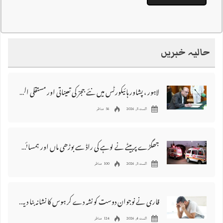
حالیہ خبریں
لاہور ، پشاور ہائیکورٹس میں نئے ججز کی تعیناتی اور مستقلی التواء کا شکار
اگست 5, 2026
56 مناظر
جھگڑے پر بیٹے نے لوہے کی راڈ سے بوڑھی ماں اور ہمسائی کو قتل کردیا
اگست 5, 2026
100 مناظر
قاری نے نوجوان دوست کو نشہ دے کر ہوس کا نشانہ بنا دیا، مقدمہ درج
اگست 4, 2026
124 مناظر