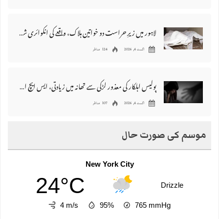
لاہور میں زیرِ حراست دو خواتین ہلاک، واقعے کی انکوائری شروع کر دی گئی
اگست 4, 2026
124 مناظر
پولیس اہلکار کی معذور لڑکی سے تھانہ میں‌ زیادتی، ایس ایچ او سمیت تمام عملہ معطل
اگست 4, 2026
107 مناظر
موسم کی صورت حال
New York City
24°C
Drizzle
4 m/s
95%
765
mmHg