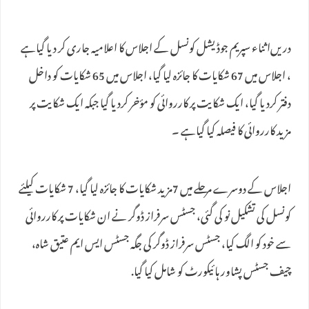
دریں‌اثناء سپریم جوڈیشل کونسل کے اجلاس کا اعلامیہ جاری کر دیا گیاہے
، اجلاس میں 67 شکایات کا جائزہ لیا گیا، اجلاس میں 65 شکایات کو داخل
دفتر کردیا گیا، ایک شکایت پر کارروائی کو مؤخر کردیا گیا جبکہ ایک شکایت پر
مزید کارروائی کا فیصلہ کیا گیاہے ۔
اجلاس کے دوسرے مرحلے میں 7مزید شکایات کا جائزہ لیا گیا، 7 شکایات کیلئے
کونسل کی تشکیل نو کی گئی، جسٹس سرفراز ڈوگر نے ان شکایات پر کارروائی
سے خود کو الگ کیا، جسٹس سرفراز ڈوگر کی جگہ جسٹس ایس ایم عتیق شاہ،
چیف جسٹس پشاور ہائیکورٹ کو شامل کیا گیا.