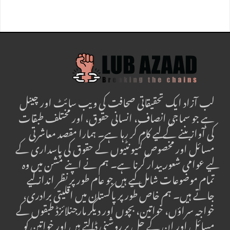
لب آزاد ایک تحقیقاتی صحافت کی ویب سائٹ اور چینل
ہے جو سماجی انصاف، انسانی حقوق، اور مختلف طبقات
کی آواز بننے کے لیے کام کر رہا ہے۔ ہمارا مقصد معاشرتی
مسائل اور مخصوص کمیونٹیوں کے حقوق کی پاسداری کے
لیے عوامی شعور بیدار کرنا ہے۔ ہم نے اپنے مشن میں وہ
تمام موضوعات شامل کیے ہیں جو عام طور پر نظر انداز کیے
جاتے ہیں۔ ہم خاص طور پر پاکستان میں اقلیتی برادری،
خواجہ سراؤں، خواتین، بچوں اور دیگر مارجنلائزڈ طبقوں کے
مسائل اور ان کے حل پر روشنی ڈالتے ہیں اور خواتین کو