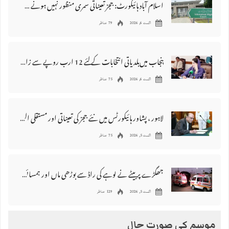
اسلام آباد ہائیکورٹ: ججز تعیناتی سمری منظور نہیں‌ ہونے کے خٌلاف فیصلہ محفوظ
اگست 6, 2026
79 مناظر
پنجاب میں‌بلدیاتی انتخابات کے لئے 12 ارب روپے سے زائد مختص کرنے کی منظوری
اگست 6, 2026
75 مناظر
لاہور ، پشاور ہائیکورٹس میں نئے ججز کی تعیناتی اور مستقلی التواء کا شکار
اگست 5, 2026
75 مناظر
جھگڑے پر بیٹے نے لوہے کی راڈ سے بوڑھی ماں اور ہمسائی کو قتل کردیا
اگست 5, 2026
129 مناظر
موسم کی صورت حال