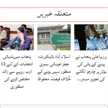
متعلقہ خبریں
وزیراعلیٰ پنجاب نے
اسلام آباد ہائیکورٹ:
پنجاب میں‌بلدیاتی
پینے کے پانی کی
ججز تعیناتی سمری
انتخابات کے لئے 12
بوتل پر چارجز لگانے
منظور نہیں‌ ہونے کے
ارب روپے سے زائد
کی تجویز مستر…
خٌلاف فیصلہ محفوظ
مختص کرنے کی
منظوری