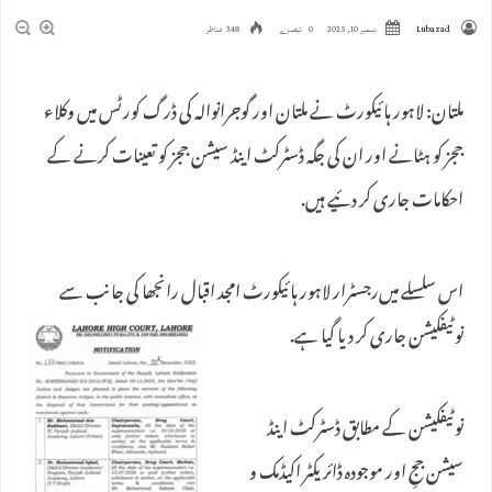
Lubazad
دسمبر 10, 2025
0 تبصرے
348 مناظر
ملتان: لاہور ہائیکورٹ نے ملتان اور گوجرانوالہ کی ڈرگ کورٹس میں وکلاء
ججز کو ہٹانے اور ان کی جگہ ڈسٹرکٹ اینڈ سیشن ججز کو تعینات کرنے کے
احکامات جاری کر دئیے ہیں.
اس سلسلے میں‌رجسٹرار لاہور ہائیکورٹ امجد اقبال رانجھا کی جانب سے
نوٹیفکیشن جاری کر دیا گیا ہے.
نوٹیفکیشن کے مطابق ڈسٹرکٹ اینڈ
سیشن ججِ اور موجودہ ڈائریکٹر اکیڈمک و