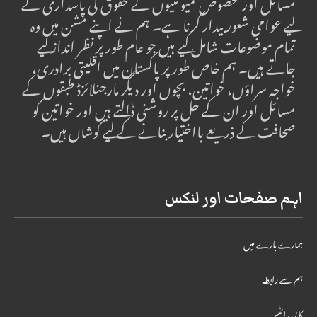
مسائل اور مخصوص کمیونٹیوں کے حقوق کی پاسداری کے
لیے عوامی شعور بیدار کرنا ہے۔ ہم نے اپنے مشن میں وہ
تمام موضوعات شامل کیے ہیں جو عام طور پر نظر انداز کیے
جاتے ہیں۔ ہم خاص طور پر پاکستان میں اقلیتی برادری،
خواجہ سراؤں، خواتین، بچوں اور دیگر مارجنلائزڈ طبقوں کے
مسائل اور ان کے حل پر روشنی ڈالتے ہیں اور خواتین کو
صحافت کے ذریعے بااختیار بنانے کے لیے کوشاں ہیں۔
اہم صفحات اور لنکس
ہمارے بارے میں
ہم سے رابطہ
کاپی رائٹس