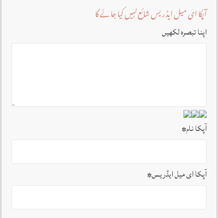
آپکا ای میل ایڈریس شائع نہیں کیا جائے گا
اپنا تبصرہ لکھیں
آپکا نام
*
آپکا ای میل ایڈریس
*