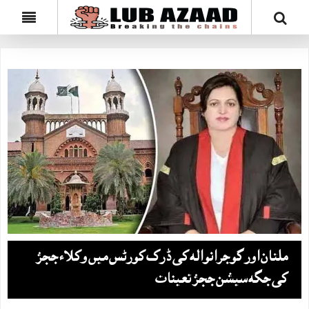
ملتان اور گوجرانوالہ کی ڈرگ کورٹس میں وکلاء ججز
کی جگہ سیشن ججز تعینات