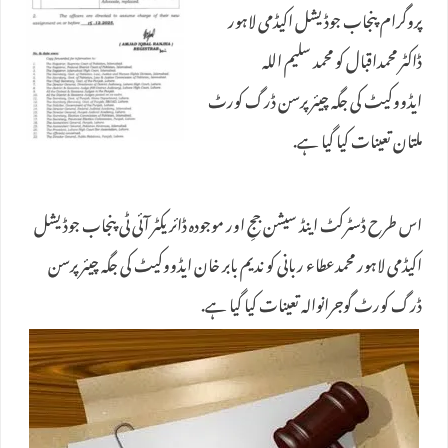
پروگرام پنجاب جوڈیشل اکیڈمی لاہور
ڈاکٹر محمداقبال کو محمد سلیم اللہ
ایڈووکیٹ کی جگہ چیئرپرسن ڈرگ کورٹ
ملتان تعینات کیا گیا ہے.
اس طرح ڈسٹرکٹ اینڈ سیشن ججِ اور موجودہ ڈائریکٹر آئی ٹی پنجاب جوڈیشل
اکیڈمی لاہور محمدعطاء ربانی کو ندیم بابر خان ایڈووکیٹ کی جگہ چیئرپرسن
ڈرگ کورٹ گوجرانوالہ تعینات کیا گیا ہے.