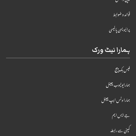
قوائد و ضوابط
پرائیویسی پالیسی
ہمارا نیٹ ورک
فیس بک پیج
ہمارایوٹیوب چینل
ہمارا وٹس ایپ چینل
جے ایس ایم
کمپنی سے رابطہ