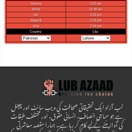
لب آزاد ایک تحقیقاتی صحافت کی ویب سائٹ اور چینل
ہے جو سماجی انصاف، انسانی حقوق، اور مختلف طبقات
کی آواز بننے کے لیے کام کر رہا ہے۔ ہمارا مقصد معاشرتی