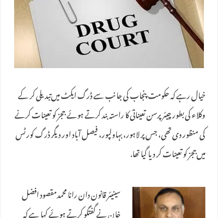
خیال رہے کہ حکومت پنجاب کی جانب سے ڈرگ ایکٹ میں‌تبدیلی کر کے
وکلاء کی بطور چیئرپرسن تعیناتی کا راستہ بند کرتے ہوئے ججز کو تعینات کرنے
کی منظور دی تھی، جس پر لاہور، بہاولپور، فیصل آباد اور دیگر ڈرگ کورٹس
میں‌ججز کو تعینات کر دیا گیا تھا.
سینیئر قانون دان رانا محمدمقصود افضل
خان نے گفتگو کرتے ہوئے کہا ہے کہ