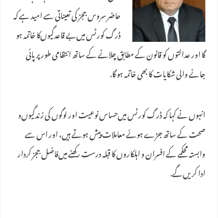
حاضر سروس ججز کی تعیناتی سے امید ہے کہ
ڈرگ کورٹس میں‌بے قاعدگیوں‌کا خاتمہ ہو
گا اور عدالتوں کو قانون کے مطابق چلانے کے ساتھ انتظامی طور پر پائی
جانے والی شکایات کا بھی خاتمہ ہو گا.
انہوں نے کہا کہ ڈرگ کورٹس میں‌حساس نوعیت اور لوگوں کی زندگیوں‌و
صحت کے ساتھ جڑے ہوئے معاملات پیش ہوتے ہیں، اور اس سے
وابستہ محکمے کے افسران و اہلکاروں کا قبلہ درست رکھنے میں‌فاضل ججز کردار
ادا کریں‌گے.