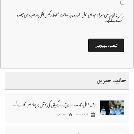
اس براؤزر میں میرا نام، ای میل، اور ویب سائٹ محفوظ رکھیں اگلی بار جب میں تبصرہ
کرنے کےلیے۔
حالیہ خبریں
وزیراعلیٰ پنجاب نے پینے کے پانی کی بوتل پر چارجز لگانے کی تجویز مستر دکر دی
اگست 6, 2026
82 مناظر