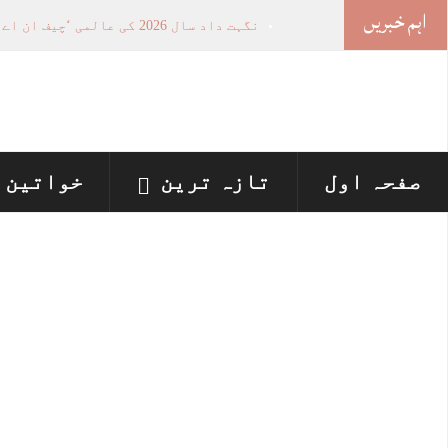
اہم خبریں
نگہت داد سال 2026 کی عالمی ‘چیف ان اے آئی 100’ فہرست میں شامل
خواتین کی سیاسی شمولیت کی اہمیت اور 
وزیراعلیٰ پنجاب نے پینے کے پانی کی بو
اسلام آباد ہائیکورٹ: ججز تعیناتی سمری 
پنجاب میں‌بلدیاتی انتخابات کے لئے 12 ارب روپے سے زائد مختص کرنے کی منظوری
صفحہ اول
تازہ ترین
خواتین