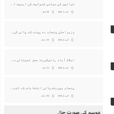
خواتین کی سیاسی شمولیت کی اہمیت اور فیصلہ سازی کے عمل میں فعال کردار
اگست 7, 2026
89 مناظر
وزیراعلیٰ پنجاب نے پینے کے پانی کی بوتل پر چارجز لگانے کی تجویز مستر دکر دی
اگست 6, 2026
113 مناظر
اسلام آباد ہائیکورٹ: ججز تعیناتی سمری منظور نہیں‌ ہونے کے خٌلاف فیصلہ محفوظ
اگست 6, 2026
95 مناظر
پنجاب میں‌بلدیاتی انتخابات کے لئے 12 ارب روپے سے زائد مختص کرنے کی منظوری
اگست 6, 2026
104 مناظر
موسم کی صورت حال