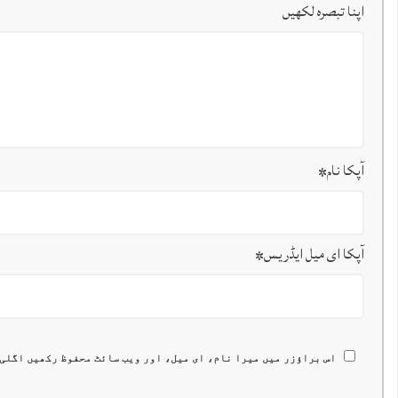
اپنا تبصرہ لکھیں
آپکا نام
*
آپکا ای میل ایڈریس
*
اس براؤزر میں میرا نام، ای میل، اور ویب سائٹ محفوظ رکھیں اگلی