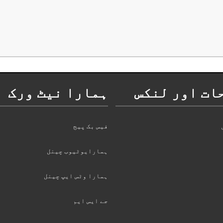
ات اور لنکس
ہمارا نیٹ ورک
فیس بک پیج
ہمارایوٹیوب چینل
ہمارا وٹس ایپ چینل
جے ایس ایم