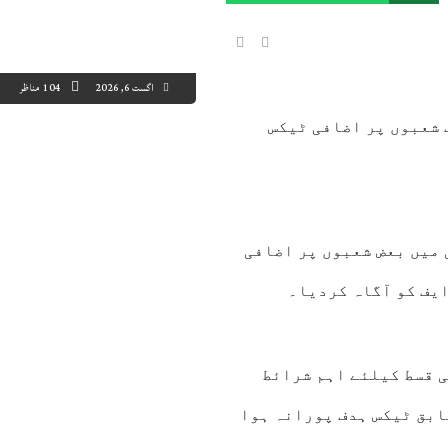
اگست 6, 2026
104 مناظر
 شعبوں پر اضافی ٹیکس
5:00
16:00
17:00
18:00
19:00
20:00
21:00
22
5°C
45°C
45°C
45°C
44°C
43°C
42°C
41
 میں بعض شعبوں پر اضافی
ایف کو آگاہ کردیا۔
ام کی اگلی قسط کیلئے اہم شرائط
ابق ٹیکس ہدف پورانہ ہوا