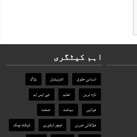
اہم کیٹگری
انسانی حقوق
انٹرنیشنل
بلاگ
تازہ ترین
تعلیم
جے ایس ایم
خواتین
سیاحت
صحت
علاقائی خبریں
فیچر اسٹوری
فیکٹ‌ چیک