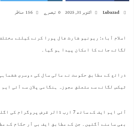
Lubazad
اکتوبر 31, 2025
0 تبصرے
156 مناظر
اسلام آباد: ریونیو شارٹ فال پورا کرنے کیلئے مختلف
لگائے جانے کا امکان پیدا ہو گیا۔
:00
23:00
00:00
01:00
02:00
03:00
04:00
05:
°C
40°C
39°C
37°C
36°C
35°C
34°C
33
ذرائع کے مطابق حکومت نے مالی سال کی دوسری ششماہی
ٹیکس لگانے سے متعلق مجوزہ ہنگامی پلان سے آئی ایم 
آئی ایم ایف کے ساتھ 7 ارب ڈالر قرض پروگر
بھی سامنے آگئیں۔ جن کے مطابق ایف بی آر حکام کے مط