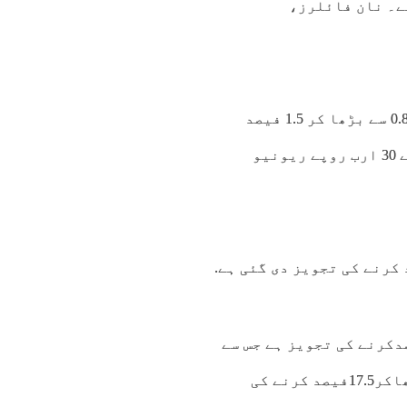
ں گے۔ نان فائلرز،
نان فائلرز کیلئے بینک سے نقد رقم نکالنے پر ٹیکس 0.8 سے بڑھا کر 1.5 فیصد
کرنے کی تجویز ہے۔ نقد رقم نکالنے پر اضافی ٹیکس سے 30 ارب روپے ریونیو
وہ لینڈلائن فون پر ٹیکس10سے بڑھا کر12.5فیصدکرنے کی تجویز ہے جس سے
20 ارب آمدن متوقع ہے، موبائل کالز پر ٹیکس15سے بڑھاکر17.5فیصد کرنے کی