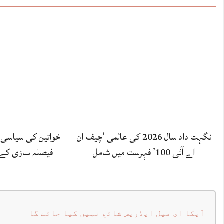
نگہت داد سال 2026 کی عالمی ‘چیف ان
خواتین کی سیاسی 
اے آئی 100’ فہرست میں شامل
فیصلہ سازی کے ع
آپکا ای میل ایڈریس شائع نہیں کیا جائے گا