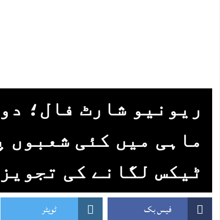
ریونیو شارٹ فال؛ دو
ماہی میں کئی شعبوں پ
ٹیکس لگانے کی تجویز
فیس بک
ٹویٹر