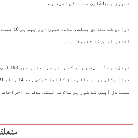
تجویز ہے،24ارب ملنے کی امید ہے۔
اضافی آمدن کا تخمینہ ہے۔
خیال رہے کہ
متبادل آپشن کے طور پر سالانہ ٹیکس ہدف یا اخراجات 
متعلق