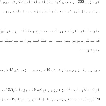
تو مزید 200 ارب جمع کرنے کیلئے اقدامات کرنا ہو
سولرپینل اور ٹیلی فون صارفین زد میں آسکتے ہیں۔
متوقع ہے۔
سولر پینلز پر سیلز ٹیکس 10 فیصد سے بڑھا کر 18 فیصد کرنے کی تجویز دی گئی ہے.
اس کے علا