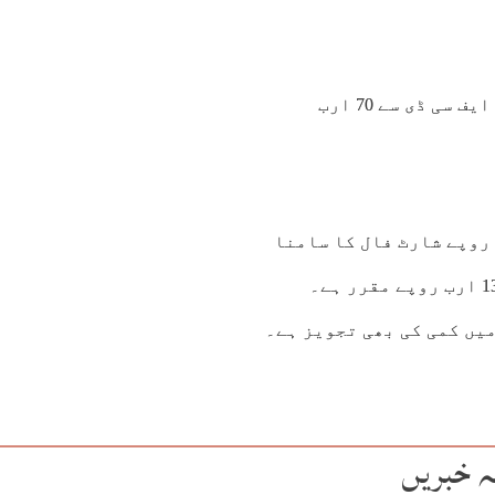
ذرائع کے مطابق بسکٹ، مٹھائیوں اور چپس پر 16 فیصد ایف سی ڈی سے 70 ارب
 ایف بی آر کو پہلی سہہ ماہی میں 198 ارب روپے شارٹ فال کا سامنا
کرنا پڑا، رواں مالی سال کا اصل ٹیکس ہدف 14 ہزار 131 ارب روپے مقرر ہے۔
میں کمی کی بھی تجویز ہے۔
ہ خبریں