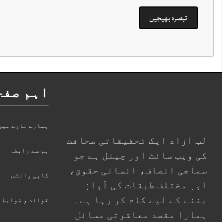
اہم صفح
ہمارے بارے میں
لب آزاد ایک تحقیقاتی صحافت
ہم سے رابطہ
کی ویب سائٹ اور چینل ہے جو
سماجی انصاف، انسانی حقوق،
کاپی رائٹس
اور مختلف طبقات کی آواز
بننے کے لیے کام کر رہا ہے۔
قوائد و ضوابط
ہمارا مقصد معاشرتی مسائل