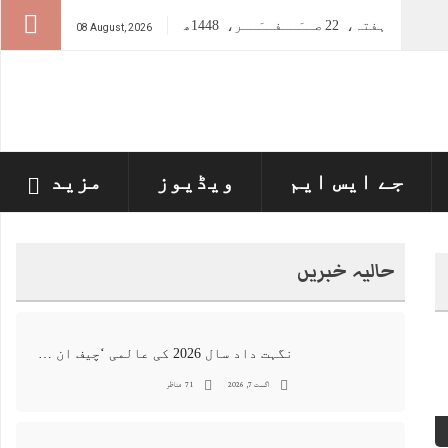
ہفتہ،
22
صــَــفــَــر،
1448ھ
08 August, 2026
جے ایس ایم
ویڈیوز
مزید
حالیہ خبریں
نگہت داد سال 2026 کی عالمی ‘چیف ان اے آئی 100’ فہرست میں شامل
اگست 7, 2026
71 مناظر