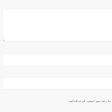
 بار جب میں تبصرہ کرنے کےلیے۔