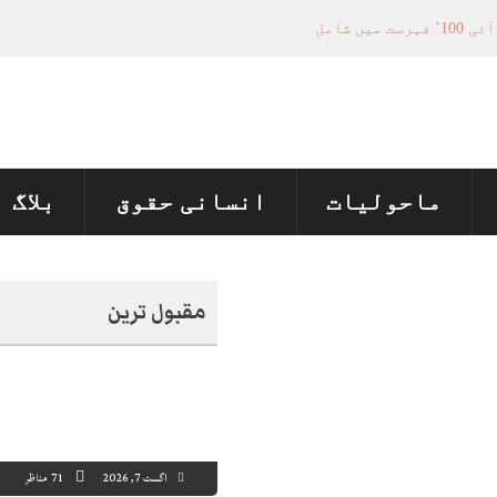
فیصلہ سازی کے عمل میں فعال کردار
تل پر چارجز لگانے کی تجویز مستر دکر دی
منظور نہیں‌ ہونے کے خٌلاف فیصلہ محفوظ
ماحولیات
انسانی حقوق
بلاگ
مقبول ترین
اگست 7, 2026
71 مناظر