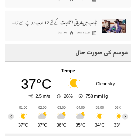
پنجاب میں‌بلدیاتی انتخابات کے لئے 12 ارب روپے سے زائد مختص کرنے کی منظوری
اگست 6, 2026
104 مناظر
موسم کی صورت حال
Tempe
37°C
Clear sky
2.5 m/s
26%
758
mmHg
01:00
02:00
03:00
04:00
05:00
06:00
0
‹
›
37°C
37°C
36°C
35°C
34°C
33°C
3