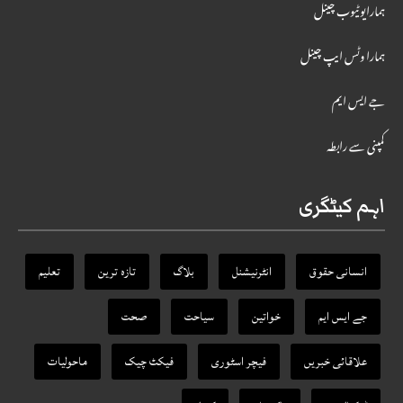
ہمارایوٹیوب چینل
ہمارا وٹس ایپ چینل
جے ایس ایم
کمپنی سے رابطہ
اہم کیٹگری
انسانی حقوق
انٹرنیشنل
بلاگ
تازہ ترین
تعلیم
جے ایس ایم
خواتین
سیاحت
صحت
علاقائی خبریں
فیچر اسٹوری
فیکٹ‌ چیک
ماحولیات