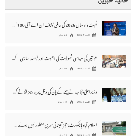
حالیہ خبریں
نگہت داد سال 2026 کی عالمی ‘چیف ان اے آئی 100’ فہرست میں شامل
اگست 7, 2026
64 مناظر
خواتین کی سیاسی شمولیت کی اہمیت اور فیصلہ سازی کے عمل میں فعال کردار
اگست 7, 2026
88 مناظر
وزیراعلیٰ پنجاب نے پینے کے پانی کی بوتل پر چارجز لگانے کی تجویز مستر دکر دی
اگست 6, 2026
110 مناظر
اسلام آباد ہائیکورٹ: ججز تعیناتی سمری منظور نہیں‌ ہونے کے خٌلاف فیصلہ محفوظ
اگست 6, 2026
91 مناظر