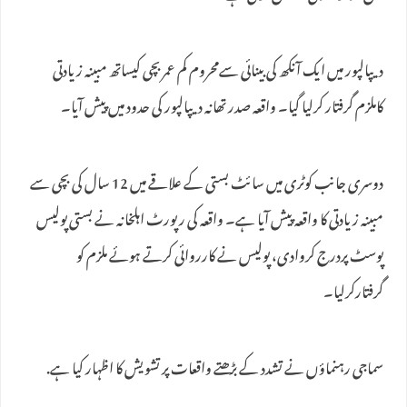
دیپالپور میں ایک آنکھ کی بینائی سےمحروم کم عمربچی کیساتھ مبینہ زیادتی
کاملزم گرفتار کرلیا گیا۔ واقعہ صدر تھانہ دیپالپور کی حدود میں پیش آیا۔
دوسری جانب کوٹری میں سائٹ بستی کے علاقے میں 12 سال کی بچی سے
مبینہ زیادتی کا واقعہ پیش آیا ہے۔ واقعہ کی رپورٹ اہلخانہ نے بستی پولیس
پوسٹ پردرج کروادی، پولیس نے کارروائی کرتے ہوئے ملزم کو
گرفتارکرلیا۔
سماجی رہنماؤں نے تشدد کے بڑھتے واقعات پر تشویش کا اظہار کیا ہے.