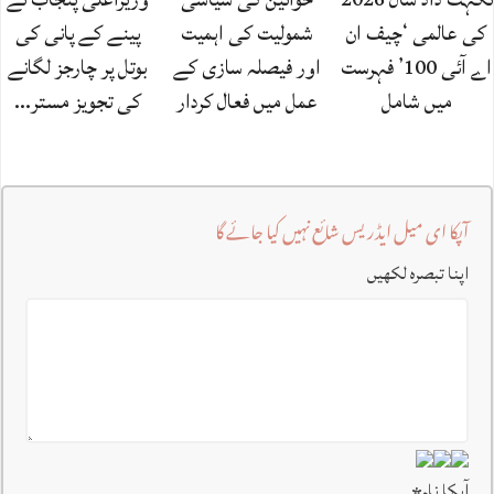
کی عالمی ‘چیف ان
شمولیت کی اہمیت
پینے کے پانی کی
اے آئی 100’ فہرست
اور فیصلہ سازی کے
بوتل پر چارجز لگانے
میں شامل
عمل میں فعال کردار
کی تجویز مستر…
آپکا ای میل ایڈریس شائع نہیں کیا جائے گا
اپنا تبصرہ لکھیں
آپکا نام
*