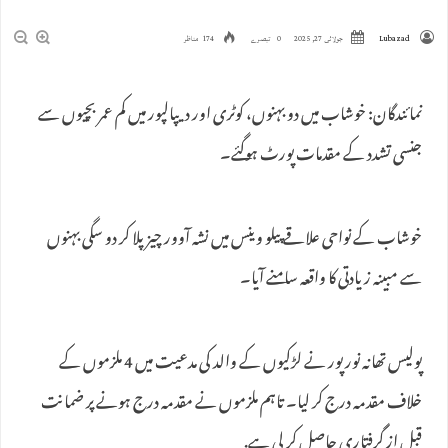
Lubazad
جولائی 27, 2025
0 تبصرے
174 مناظر
نمائندگان: خوشاب میں دو بہنوں، کوٹری اور دیپالپور میں کم عمر بچیوں سے
جنسی تشدد کے مقدمات پورٹ ہوگئے۔
خوشاب کے نواحی علاقے پیلو وینس میں نشہ آوور چیز پلا کر دو سگی بہنوں
سے مبینہ زیادتی کا واقعہ سامنے آیا۔
پولیس تھانہ نورپور نے لڑکیوں کے والد کی مدعیت میں 4 ملزموں کے
خلاف مقدمہ درج کر لیا۔ تاہم ملزموں نے مقدمہ درج ہونے پر ضمانت
قبل از گرفتاری حاصل کر لی ہے.