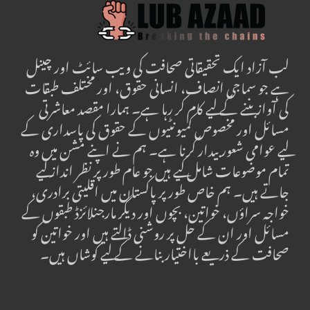
لب آزاد ایک تحقیقاتی صحافت کی ویب سائٹ اور چینل
ہے جو سماجی انصاف، انسانی حقوق، اور مختلف طبقات
کی آواز بننے کے لیے کام کر رہا ہے۔ ہمارا مقصد معاشرتی
مسائل اور مخصوص کمیونٹیوں کے حقوق کی پاسداری کے
لیے عوامی شعور بیدار کرنا ہے۔ ہم نے اپنے مشن میں وہ
تمام موضوعات شامل کیے ہیں جو عام طور پر نظر انداز کیے
جاتے ہیں۔ ہم خاص طور پر پاکستان میں اقلیتی برادری،
خواجہ سراؤں، خواتین، بچوں اور دیگر مارجنلائزڈ طبقوں کے
مسائل اور ان کے حل پر روشنی ڈالتے ہیں اور خواتین کو
صحافت کے ذریعے بااختیار بنانے کے لیے کوشاں ہیں۔