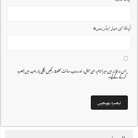
آپکا ای میل ایڈریس
*
اس براؤزر میں میرا نام، ای میل، اور ویب سائٹ محفوظ رکھیں اگلی بار جب میں تبصرہ
کرنے کےلیے۔