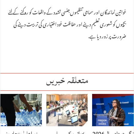
خواتین نمائندگان اور سماجی تنظیموں‌جنسی تشدد کے واقعات کو روکنے کے لئے
بچیوں‌ کو شعوری تعلیم دینے اور حفاظت خود اختیاری کی تربیت دینے کی
ضرورت پر زور دیا ہے.
متعلقہ خبریں
نگہت داد سال 2026
خواتین کی سیاسی
وزیراعلیٰ پنجاب نے