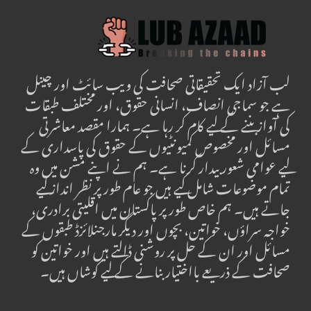
لب آزاد ایک تحقیقاتی صحافت کی ویب سائٹ اور چینل
ہے جو سماجی انصاف، انسانی حقوق، اور مختلف طبقات
کی آواز بننے کے لیے کام کر رہا ہے۔ ہمارا مقصد معاشرتی
مسائل اور مخصوص کمیونٹیوں کے حقوق کی پاسداری کے
لیے عوامی شعور بیدار کرنا ہے۔ ہم نے اپنے مشن میں وہ
تمام موضوعات شامل کیے ہیں جو عام طور پر نظر انداز کیے
جاتے ہیں۔ ہم خاص طور پر پاکستان میں اقلیتی برادری،
خواجہ سراؤں، خواتین، بچوں اور دیگر مارجنلائزڈ طبقوں کے
مسائل اور ان کے حل پر روشنی ڈالتے ہیں اور خواتین کو
صحافت کے ذریعے بااختیار بنانے کے لیے کوشاں ہیں۔