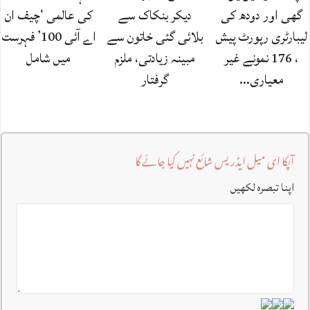
گھی اور دودھ کی
دیکر بنکاک سے
کی عالمی ‘چیف ان
لیبارٹری رپورٹ پیش
بلائی گئی خاتون سے
اے آئی 100’ فہرست
، 176 نمونے غیر
مبینہ زیادتی، ملزم
میں شامل
معیاری…
گرفتار
آپکا ای میل ایڈریس شائع نہیں کیا جائے گا
اپنا تبصرہ لکھیں