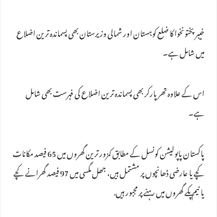
خیبر پختونخوا کا ضلع کوہستان اور شمالی وزیرستان بھی پسماندہ ترین اضلاع
میں شامل ہے۔
اس کے علاوہ تھرپارکر بھی پسماندہ ترین اضلاع کی فہرست بھی شامل
ہے۔
پاکستان پاپولیشن کونسل کے مطابق کمزور ترین گھروں میں 65 فیصد مکانات
کچے یا عارضی ڈھانچوں پر مشتمل ہیں، جھل مگسی میں 97 فیصد گھرانے کچے
یا نیم پکے گھروں میں رہنے پر مجبور ہیں.