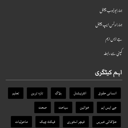
ہمارایوٹیوب چینل
ہمارا وٹس ایپ چینل
جے ایس ایم
کمپنی سے رابطہ
اہم کیٹگری
انسانی حقوق
انٹرنیشنل
بلاگ
تازہ ترین
تعلیم
جے ایس ایم
خواتین
سیاحت
صحت
علاقائی خبریں
فیچر اسٹوری
فیکٹ‌ چیک
ماحولیات