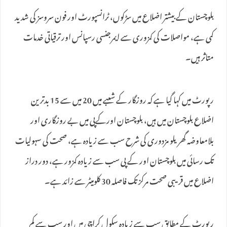
بلوچستان کے بیشتر اضلاع میں سڑکوں، ٹرانسپورٹ اور فون سروسز کی شدید
کمی ہے، مواصلات کی کمزوری سے ایمرجنسی رسپانس اور ترقیاتی خدمات
متاثر ہیں۔
رپورٹ میں کہا گیا ہے کہ روزگار کے شعبے میں 20 میں سے 15 بدترین
اضلاع بلوچستان میں ہیں، بلوچستان اورکےپی میں بے روزگاری اور
بلامعاوضہ گھریلو مزدوری کی شرح سب سے زیادہ ہے، صحت کی سہولیات
تک رسائی میں بلوچستان اور کے پی سب سے زیادہ کمزور ہے، دور دراز
اضلاع میں قریبی صحت مرکز تک فاصلہ 30 کلومیٹر سے زائد ہے۔
رپورٹ کے مطابق سب سے زیادہ سکول کراچی میں اور سب سے کم