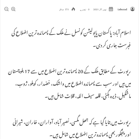
Lubazad
نومبر 17, 2025
0 تبصرے
175 مناظر
اسلام آباد: پاکستان پاپولیشن کونسل نے ملک کے پسماندہ ترین اضلاع کی
فہرست جاری کر دی۔
رپورٹ کے مطابق ملک کے 20 پسماندہ ترین اضلاع میں سے 17 بلوچستان
میں ہیں اور سب سے پسماندہ اضلاع میں واشک، خضدار، کوہلو، ژوب،
ماشکیل، ڈیرہ بگٹی، قلعہ سیف اللہ، قلات شامل ہیں۔
رپورٹ میں بتایا گیا ہے کہ جھل مگسی، نصیر آباد، آواران، خاران، شیرانی
اور پنجگور بھی پسماندہ ترین اضلاع میں شامل ہیں۔