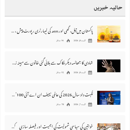
حالیہ خبریں
پاکستان میں‌تیل، گھی اور دودھ کی لیبارٹری رپورٹ پیش ، 176 نمونے غیر معیاری قرار
اگست 8, 2026
96 مناظر
شادی کا جھانسہ دیکر بنکاک سے بلائی گئی خاتون سے مبینہ زیادتی، ملزم گرفتار
اگست 8, 2026
92 مناظر
نگہت داد سال 2026 کی عالمی ‘چیف ان اے آئی 100’ فہرست میں شامل
اگست 7, 2026
78 مناظر
خواتین کی سیاسی شمولیت کی اہمیت اور فیصلہ سازی کے عمل میں فعال کردار