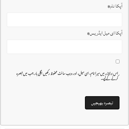
آپکا نام
*
آپکا ای میل ایڈریس
*
اس براؤزر میں میرا نام، ای میل، اور ویب سائٹ محفوظ رکھیں اگلی بار جب میں تبصرہ
کرنے کےلیے۔