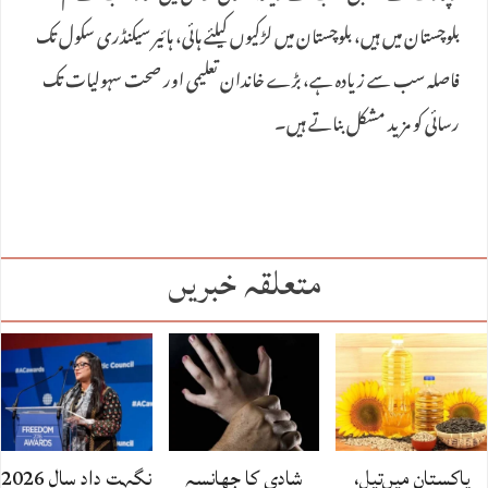
بلوچستان میں ہیں، بلوچستان میں لڑکیوں کیلئے ہائی، ہائیر سیکنڈری سکول تک
فاصلہ سب سے زیادہ ہے، بڑے خاندان تعلیمی اور صحت سہولیات تک
رسائی کو مزید مشکل بناتے ہیں۔
متعلقہ خبریں
پاکستان میں‌تیل،
شادی کا جھانسہ
نگہت داد سال 2026