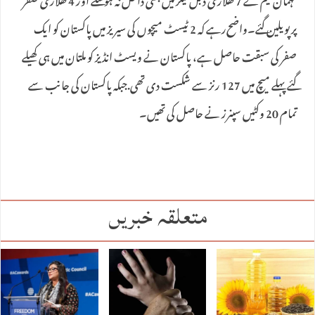
مہمان ٹیم کے 7 کھلاڑی ڈبل فیگر میں بھی داخل نہ ہوسکے اور 4 کھلاڑی صفر
پر پویلین گئے۔واضح‌رہے کہ 2 ٹیسٹ میچوں کی سیریز میں پاکستان کو ایک
صفر کی سبقت حاصل ہے، پاکستان نے ویسٹ انڈیز کو ملتان میں ہی کھیلے
گئے پہلے میچ میں 127 رنز سے شکست دی تھی.جبکہ پاکستان کی جانب سے
تمام 20 وکٹیں سپنرز نے حاصل کی تھیں۔
متعلقہ خبریں