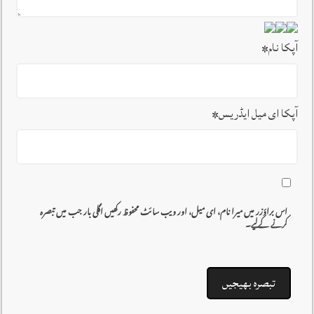
آپکا نام
*
آپکا ای میل ایڈریس
*
اس براؤزر میں میرا نام، ای میل، اور ویب سائٹ محفوظ رکھیں اگلی بار جب میں تبصرہ
کرنے کےلیے۔