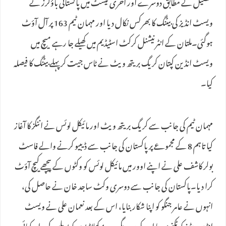
تفصیل کے مطابق دوسرے اور آخری ٹیسٹ میں پاکستانی باؤلرز نے
ویسٹ انڈیز کی بیٹنگ کا بھرکس نکال دیا اور مہمان ٹیم 163 پر آل آؤٹ
ہوگئی۔ملتان کے انٹرنیشنل کرکٹ اسٹیڈیم میں کھیلے جا رہے میچ میں
ویسٹ انڈین کپتان کریگ بریتھ ویٹ نے ٹاس جیت کر پہلے بیٹنگ کا فیصلہ
کیا۔
مہمان ٹیم کی جانب سے کریگ بریتھ ویٹ اور مائیکل لوئس نے اننگز کا آغاز
کیا تاہم 8 کے مجموعے پر پاکستان کی جانب سے ڈیبیو کرنے والے فاسٹ
بولر کاشف علی نے اپنے اوور میں مائیکل لوئس کو وکٹوں کے پیچھے کیچ آؤٹ
کرا دیا۔پاکستان کی جانب سے دوسری وکٹ ساجد خان نے حاصل کی،
انہوں نے عامر جنگو کو اپنا شکار بنایا، اس کے بعد نعمان علی نے ویسٹ