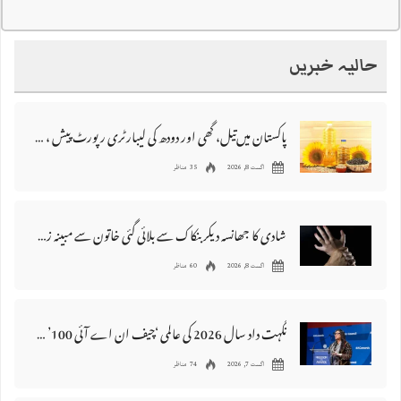
حالیہ خبریں
پاکستان میں‌تیل، گھی اور دودھ کی لیبارٹری رپورٹ پیش ، 176 نمونے غیر معیاری قرار
اگست 8, 2026
35 مناظر
شادی کا جھانسہ دیکر بنکاک سے بلائی گئی خاتون سے مبینہ زیادتی، ملزم گرفتار
اگست 8, 2026
60 مناظر
نگہت داد سال 2026 کی عالمی ‘چیف ان اے آئی 100’ فہرست میں شامل
اگست 7, 2026
74 مناظر