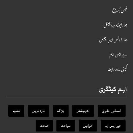
فیس بک پیج
ہمارایوٹیوب چینل
ہمارا وٹس ایپ چینل
جے ایس ایم
کمپنی سے رابطہ
اہم کیٹگری
انسانی حقوق
انٹرنیشنل
بلاگ
تازہ ترین
تعلیم
جے ایس ایم
خواتین
سیاحت
صحت