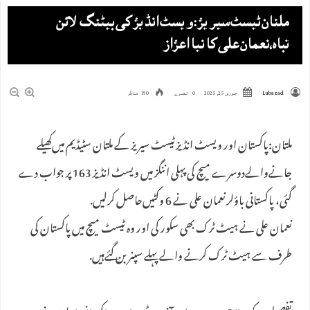
ملتان ٹیسٹ سیریز:ویسٹ انڈیز کی بیٹنگ لائن
تباہ،نعمان علی کا نیا اعزاز
Lubazad
جنوری 25, 2025
0 تبصرے
190 مناظر
ملتان:پاکستان اور ویسٹ انڈیزٹیسٹ سیریز کے ملتان سٹیڈیم میں‌کھیلے
جانےوالےدوسرے میچ کی پہلی اننگز میں ویسٹ انڈیز 163 پر جواب دے
گئی، پاکستانی باؤلرنعمان علی نے 6 وکٹیں‌حاصل کرلیں.
نعمان علی نے ہیٹ ٹرک بھی سکور کی اور وہ ٹیسٹ میچ میں پاکستان کی
طرف سے ہیٹ ٹرک کرنے والے پہلے سپنر بن گئےہیں.