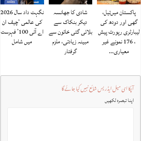
پاکستان میں‌تیل،
شادی کا جھانسہ
نگہت داد سال 2026
گھی اور دودھ کی
دیکر بنکاک سے
کی عالمی ‘چیف ان
لیبارٹری رپورٹ پیش
بلائی گئی خاتون سے
اے آئی 100’ فہرست
، 176 نمونے غیر
مبینہ زیادتی، ملزم
میں شامل
معیاری…
گرفتار
آپکا ای میل ایڈریس شائع نہیں کیا جائے گا
اپنا تبصرہ لکھیں