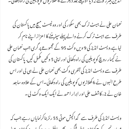
انڈین بیٹرز کو ٹکنے نہ دیا اور یکے بعد دیگرے 4 کھلاڑیوں کو پویلین کی راہ دکھائی۔
نعمان علی نے ہیٹ ٹرک بھی سکور کی اور وہ ٹیسٹ میچ میں پاکستان کی
طرف سے ہیٹ ٹرک کرنے والے پہلےسپنر بننے کا اعزاز اپنے نام کر
لیاہے.ویسٹ انڈیز کی 9 ویں وکٹ 95 کے مجموعے پر گری جب نعمان علی
نے کیمار روچ کو پویلین کی راہ دکھائی اور اپنی 5 وکٹیں مکمل کیں. پاکستان کی
طرف سے ویسٹ انڈیز کی آخری وکٹ بھی نعمان علی نے ہی لی اور اس
طرح انہوں نے 6 کھلاڑیوں کو پویلین کی راہ دکھائی۔اس کے علاوہ ساجد
خان نے 2، کاشف علی اور ابرار احمد نے ایک ایک وکٹ لی۔
ویسٹ انڈیز کی طرف سے گداکیش موتی 55 رنزبناکرنمایاں رہے جب کہ