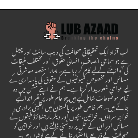
لب آزاد ایک تحقیقاتی صحافت کی ویب سائٹ اور چینل
ہے جو سماجی انصاف، انسانی حقوق، اور مختلف طبقات
کی آواز بننے کے لیے کام کر رہا ہے۔ ہمارا مقصد معاشرتی
مسائل اور مخصوص کمیونٹیوں کے حقوق کی پاسداری کے
لیے عوامی شعور بیدار کرنا ہے۔ ہم نے اپنے مشن میں وہ
تمام موضوعات شامل کیے ہیں جو عام طور پر نظر انداز کیے
جاتے ہیں۔ ہم خاص طور پر پاکستان میں اقلیتی برادری،
خواجہ سراؤں، خواتین، بچوں اور دیگر مارجنلائزڈ طبقوں کے
مسائل اور ان کے حل پر روشنی ڈالتے ہیں اور خواتین کو
صحافت کے ذریعے بااختیار بنانے کے لیے کوشاں ہیں۔