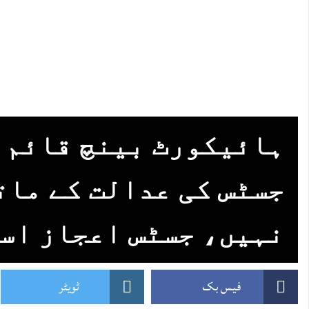
ہائیکورٹ بینچ قائم 
جسٹس کی عدالت کے مات
نہیں، جسٹس اعجاز اس
فیس بک
ٹویٹر