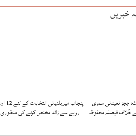
ہ خبریں
رٹ: ججز تعیناتی سمری
پنجاب میں‌بلدیاتی انتخابات
کے خٌلاف فیصلہ محفوظ
روپے سے زائد مختص کرنے کی منظوری