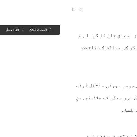
اگست 5, 2026
138 مناظر
ز اسحاق خان کا کہنا ہے
گر کی عدالت کے ماتحت
1:00
12:00
13:00
14:00
15:00
16:00
17:00
18
0°C
41°C
42°C
43°C
44°C
44°C
44°C
43
 دوسرے بینچ منتقل کرنے
اور دیگر کے خلاف توہینِ
 گیا۔
ن نے تحریری حکم نامہ