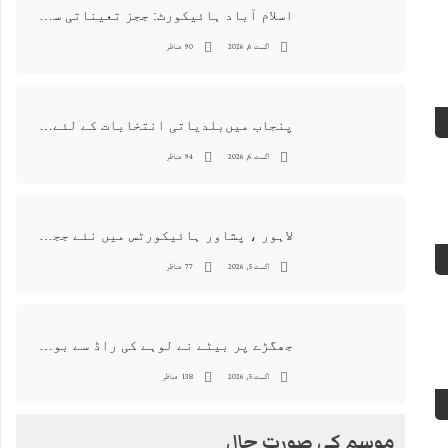
اسلام آباد ہائیکورٹ: ججز تعیناتی سمری منظور نہیں‌ ہونے کے خٌلاف فیصلہ محفوظ
اگست 6, 2026
90 مناظر
پنجاب میں‌بلدیاتی انتخابات کے لئے 12 ارب روپے سے زائد مختص کرنے کی منظوری
اگست 6, 2026
94 مناظر
لاہور ، پشاور ہائیکورٹس میں نئے ججز کی تعیناتی اور مستقلی التواء کا شکار
اگست 5, 2026
77 مناظر
جھگڑے پر بیٹے نے لوہے کی راڈ سے بوڑھی ماں اور ہمسائی کو قتل کردیا
اگست 5, 2026
138 مناظر
موسم کی صورت حال