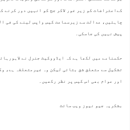
کےاعتراضات کو زیر غور لاکر جج کو انہیں دور کرنے ک
چاہئیں، عدالت سے زیرسماعت کیس واپس لینے کی فی ال
پیش نہیں کی جاسکی۔
حکمنامے میں لکھا ہے کہ ایڈووکیٹ جنرل نے لاہورہائ
تشکیل سے متعلق شق بتائی لیکن وہ غیرمتعلقہ ہے، وکل
اور عوام بھی اس کیس پر نظر رکھیں۔
بشکریہ جیو نیوز ویب سائٹ