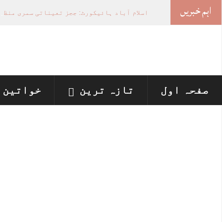
اہم خبریں
اسلام آباد ہائیکورٹ: ججز تعیناتی سمری منظور 
صفحہ اول
تازہ ترین
خواتین