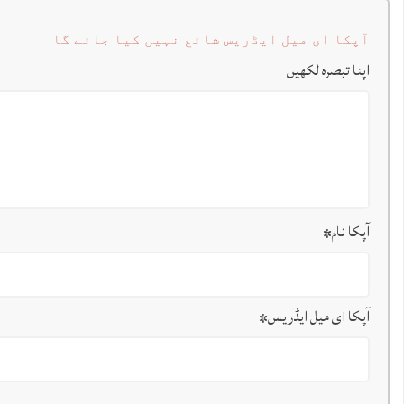
آپکا ای میل ایڈریس شائع نہیں کیا جائے گا
اپنا تبصرہ لکھیں
آپکا نام
*
آپکا ای میل ایڈریس
*