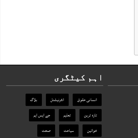
اہم کیٹگری
انسانی حقوق
انٹرنیشنل
بلاگ
تازہ ترین
تعلیم
جے ایس ایم
خواتین
سیاحت
صحت