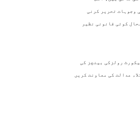
ی وجوہات تحریر کرنی
حال کوئی قانونی نظیر
یکورٹ رولزکی بینچز کی
اء عدالت کی معاونت کریں