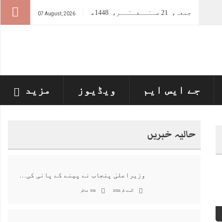
جمعہ،
21
صــَــفــَــر،
1448ھ
07 August, 2026
جے ایس ایم
ویڈیوز
مزید
حالیہ خبریں
وزیراعلیٰ پنجاب نے پینے کے پانی کی بوتل پر چارجز لگانے کی تجویز مستر دکر دی
اگست 6, 2026
104 مناظر