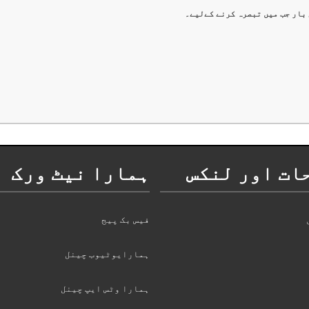
 بار جب میں تبصرہ کرنے کےلیے۔
ات اور لنکس
ہمارا نیٹ ورک
فیس بک پیج
ہمارایوٹیوب چینل
ہمارا وٹس ایپ چینل