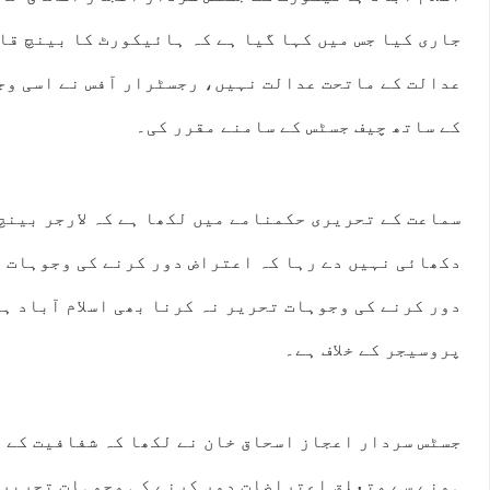
جاری کیا جس میں کہا گیا ہے کہ ہائیکورٹ کا بینچ قا
عدالت کے ماتحت عدالت نہیں، رجسٹرار آفس نے اسی وج
کے ساتھ چیف جسٹس کے سامنے مقرر کی۔
سماعت کے تحریری حکمنامے میں لکھا ہے کہ لارجر بینچ
دکھائی نہیں دے رہا کہ اعتراض دور کرنے کی وجوہات 
دور کرنے کی وجوہات تحریر نہ کرنا بھی اسلام آباد ہ
پروسیجر کے خلاف ہے۔
جسٹس سردار اعجاز اسحاق خان نے لکھا کہ شفافیت کے 
ہونے سے متعلق اعتراضات دور کرنے کی وجوہات تحریر 