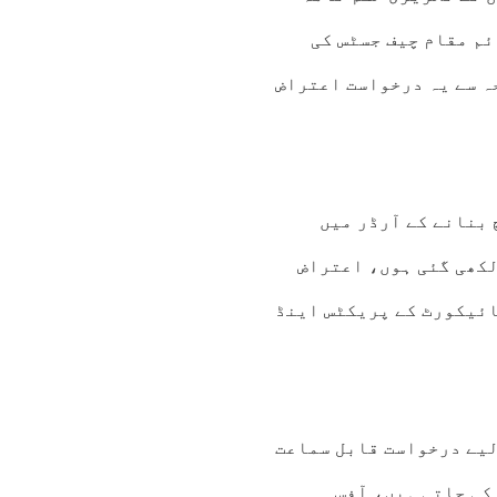
ئم مقام چیف جسٹس کی
ہ سے یہ درخواست اعتراض
 بنانے کے آرڈر میں
لکھی گئی ہوں، اعتراض
ائیکورٹ کے پریکٹس اینڈ
لیے درخواست قابل سماعت
کی جاتی ہیں، آفس