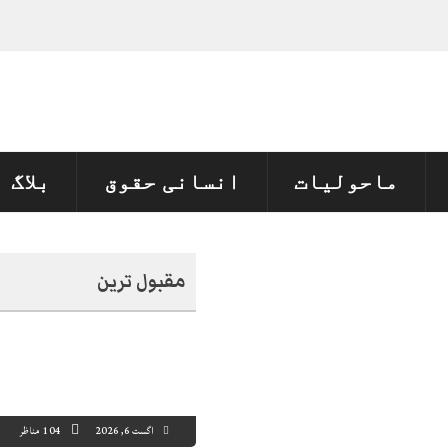
نہیں‌ ہونے کے خٌلاف فیصلہ محفوظ
ماحولیات
انسانی حقوق
بلاگ
مقبول ترین
اگست 6, 2026
104 مناظر