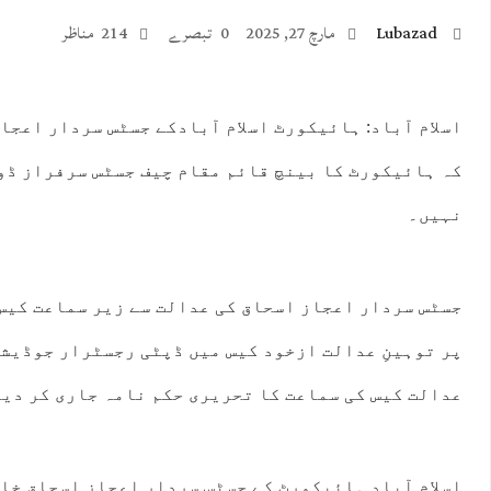
Lubazad
مارچ 27, 2025
0 تبصرے
214 مناظر
اسلام آباد: ہائیکورٹ اسلام آبادکے جسٹس سردار اعجا
کہ ہائیکورٹ کا بینچ قائم مقام چیف جسٹس سرفراز ڈو
:00
19:00
20:00
21:00
22:00
23:00
00:00
01:
نہیں۔
°C
42°C
42°C
41°C
40°C
39°C
38°C
37
جسٹس سردار اعجاز اسحاق کی عدالت سے زیر سماعت کیس
پر توہینِ عدالت ازخود کیس میں ڈپٹی رجسٹرار جوڈیشل 
عدالت کیس کی سماعت کا تحریری حکم نامہ جاری کر دیا
اسلام آباد ہائیکورٹ کے جسٹس سردار اعجاز اسحاق خا