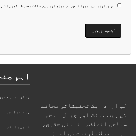
اس براؤزر میں میرا نام، ای میل، اور ویب سائٹ محفوظ رکھیں اگلی
اہم صفح
ہمارے بارے میں
لب آزاد ایک تحقیقاتی صحافت
ہم سے رابطہ
کی ویب سائٹ اور چینل ہے جو
سماجی انصاف، انسانی حقوق،
کاپی رائٹس
اور مختلف طبقات کی آواز